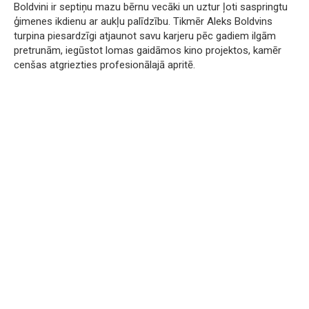
Boldvini ir septiņu mazu bērnu vecāki un uztur ļoti saspringtu
ģimenes ikdienu ar aukļu palīdzību. Tikmēr Aleks Boldvins
turpina piesardzīgi atjaunot savu karjeru pēc gadiem ilgām
pretrunām, iegūstot lomas gaidāmos kino projektos, kamēr
cenšas atgriezties profesionālajā apritē.