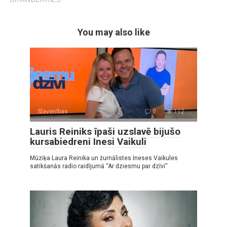
You may also like
Slavenības
0
112
Lauris Reiniks īpaši uzslavē bijušo
kursabiedreni Inesi Vaikuli
Mūziķa Laura Reinika un žurnālistes Ineses Vaikules
satikšanās radio raidījumā “Ar dziesmu par dzīvi”