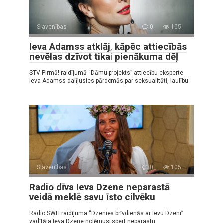
Slavenības
0
105
Ieva Adamss atklāj, kāpēc attiecībās
nevēlas dzīvot tikai pienākuma dēļ
STV Pirmā! raidījumā “Dāmu projekts” attiecību eksperte
Ieva Adamss dalījusies pārdomās par seksualitāti, laulību
Slavenības
0
105
Radio dīva Ieva Dzene neparastā
veidā meklē savu īsto cilvēku
Radio SWH raidījuma “Dzenies brīvdienās ar Ievu Dzeni”
vadītāja Ieva Dzene nolēmusi spert neparastu