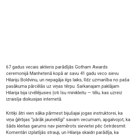
67 gadus vecais aktieris parādījās Gotham Awards
ceremonijā Manhetenā kopā ar savu 41 gadu veco sievu
Hilariju Boldvinu, un nepagāja ilgs laiks, līdz uzmanība no paša
pasākuma pārcēlās uz viņas tērpu. Sarkanajam paklājam
Hilarija bija izvēlējusies ļoti īsu minikleitu — tēlu, kas uzreiz
izraisīja diskusijas internetā.
Kritiķi ātri vien sāka pārmest bijušajai jogas instruktorei, ka
viņa ģērbjas “pārāk jauneklīgi” savam vecumam, apgalvojot, ka
šāds kleitas garums nav piemērots sievietei pēc četrdesmit.
Komentāri izplatījās strauji, un Hilarija skaidri parādīja, ka