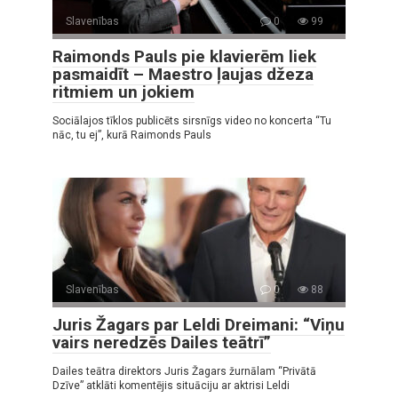
Slavenības
0
99
Raimonds Pauls pie klavierēm liek
pasmaidīt – Maestro ļaujas džeza
ritmiem un jokiem
Sociālajos tīklos publicēts sirsnīgs video no koncerta “Tu
nāc, tu ej”, kurā Raimonds Pauls
Slavenības
0
88
Juris Žagars par Leldi Dreimani: “Viņu
vairs neredzēs Dailes teātrī”
Dailes teātra direktors Juris Žagars žurnālam “Privātā
Dzīve” atklāti komentējis situāciju ar aktrisi Leldi