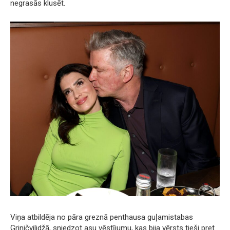
negrasās klusēt.
Viņa atbildēja no pāra greznā penthausa guļamistabas
Griničvilidžā, sniedzot asu vēstījumu, kas bija vērsts tieši pret