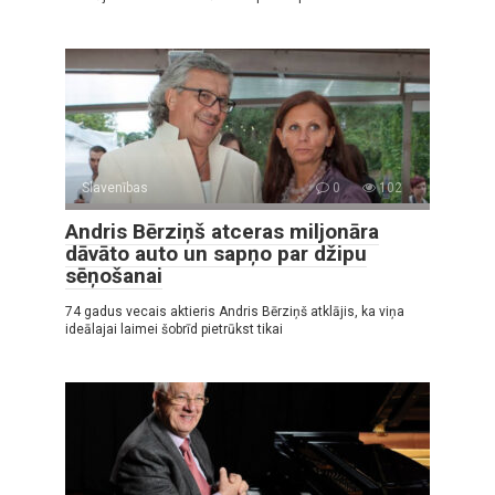
Slavenības
0
102
Andris Bērziņš atceras miljonāra
dāvāto auto un sapņo par džipu
sēņošanai
74 gadus vecais aktieris Andris Bērziņš atklājis, ka viņa
ideālajai laimei šobrīd pietrūkst tikai