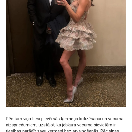
Pēc tam viņa tieši pievērsās ķermeņa kritizēšanai un vecuma
aizspriedumiem, uzstājot, ka jebkura vecuma sievietēm ir
tiesības parādīt savu ķermeni bez atvainošanās. Pēc viņas