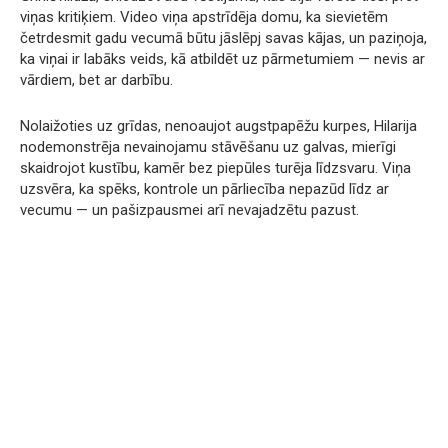
viņas kritiķiem. Video viņa apstrīdēja domu, ka sievietēm
četrdesmit gadu vecumā būtu jāslēpj savas kājas, un paziņoja,
ka viņai ir labāks veids, kā atbildēt uz pārmetumiem — nevis ar
vārdiem, bet ar darbību.
Nolaižoties uz grīdas, nenoaujot augstpapēžu kurpes, Hilarija
nodemonstrēja nevainojamu stāvēšanu uz galvas, mierīgi
skaidrojot kustību, kamēr bez piepūles turēja līdzsvaru. Viņa
uzsvēra, ka spēks, kontrole un pārliecība nepazūd līdz ar
vecumu — un pašizpausmei arī nevajadzētu pazust.