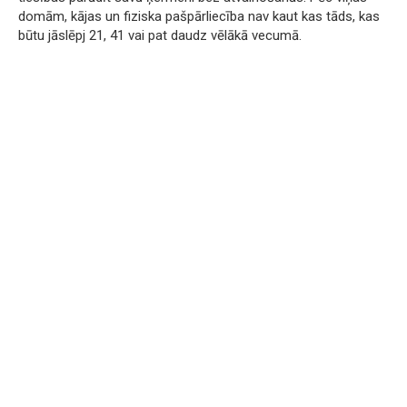
domām, kājas un fiziska pašpārliecība nav kaut kas tāds, kas
būtu jāslēpj 21, 41 vai pat daudz vēlākā vecumā.