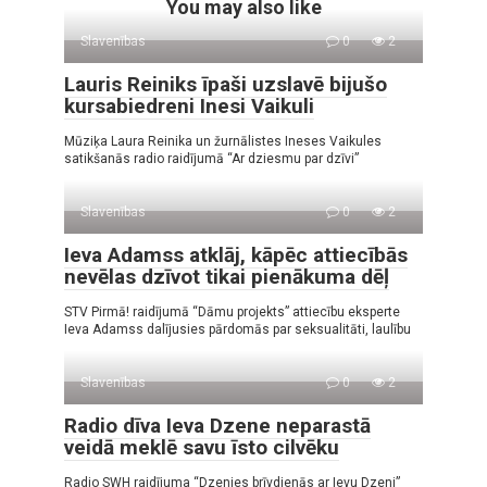
You may also like
Slavenības
0
2
Lauris Reiniks īpaši uzslavē bijušo
kursabiedreni Inesi Vaikuli
Mūziķa Laura Reinika un žurnālistes Ineses Vaikules
satikšanās radio raidījumā “Ar dziesmu par dzīvi”
Slavenības
0
2
Ieva Adamss atklāj, kāpēc attiecībās
nevēlas dzīvot tikai pienākuma dēļ
STV Pirmā! raidījumā “Dāmu projekts” attiecību eksperte
Ieva Adamss dalījusies pārdomās par seksualitāti, laulību
Slavenības
0
2
Radio dīva Ieva Dzene neparastā
veidā meklē savu īsto cilvēku
Radio SWH raidījuma “Dzenies brīvdienās ar Ievu Dzeni”