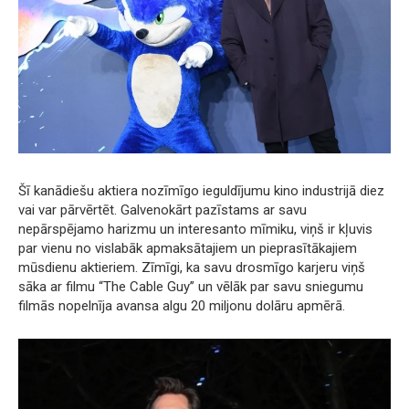
Šī kanādiešu aktiera nozīmīgo ieguldījumu kino industrijā diez
vai var pārvērtēt. Galvenokārt pazīstams ar savu
nepārspējamo harizmu un interesanto mīmiku, viņš ir kļuvis
par vienu no vislabāk apmaksātajiem un pieprasītākajiem
mūsdienu aktieriem. Zīmīgi, ka savu drosmīgo karjeru viņš
sāka ar filmu “The Cable Guy” un vēlāk par savu sniegumu
filmās nopelnīja avansa algu 20 miljonu dolāru apmērā.