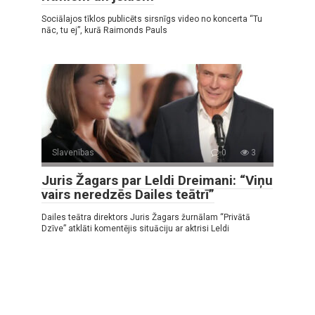
Sociālajos tīklos publicēts sirsnīgs video no koncerta “Tu
nāc, tu ej”, kurā Raimonds Pauls
Slavenības
0
3
Juris Žagars par Leldi Dreimani: “Viņu
vairs neredzēs Dailes teātrī”
Dailes teātra direktors Juris Žagars žurnālam “Privātā
Dzīve” atklāti komentējis situāciju ar aktrisi Leldi