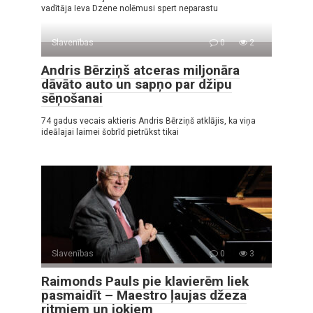
vadītāja Ieva Dzene nolēmusi spert neparastu
Slavenības
0
2
Andris Bērziņš atceras miljonāra
dāvāto auto un sapņo par džipu
sēņošanai
74 gadus vecais aktieris Andris Bērziņš atklājis, ka viņa
ideālajai laimei šobrīd pietrūkst tikai
Slavenības
0
3
Raimonds Pauls pie klavierēm liek
pasmaidīt – Maestro ļaujas džeza
ritmiem un jokiem