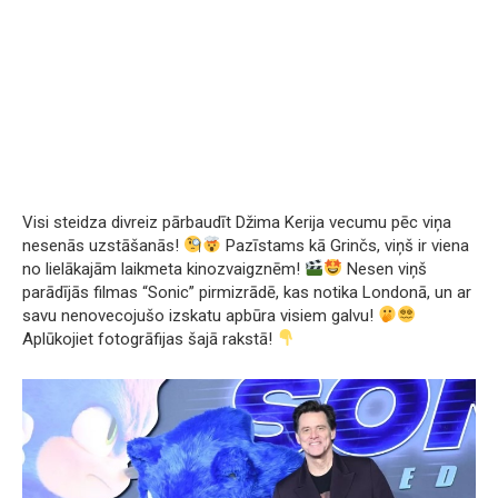
Visi steidza divreiz pārbaudīt Džima Kerija vecumu pēc viņa
nesenās uzstāšanās!
Pazīstams kā Grinčs, viņš ir viena
no lielākajām laikmeta kinozvaigznēm!
Nesen viņš
parādījās filmas “Sonic” pirmizrādē, kas notika Londonā, un ar
savu nenovecojušo izskatu apbūra visiem galvu!
Aplūkojiet fotogrāfijas šajā rakstā!