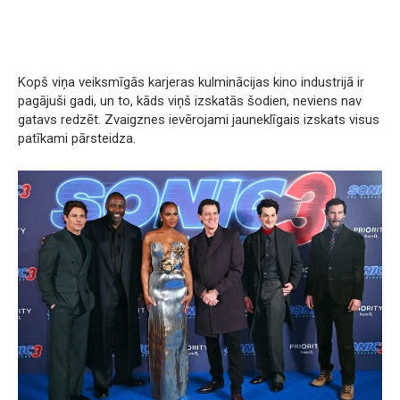
Kopš viņa veiksmīgās karjeras kulminācijas kino industrijā ir
pagājuši gadi, un to, kāds viņš izskatās šodien, neviens nav
gatavs redzēt. Zvaigznes ievērojami jauneklīgais izskats visus
patīkami pārsteidza.