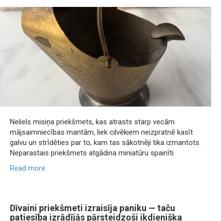
Neliels misiņa priekšmets, kas atrasts starp vecām
mājsaimniecības mantām, liek cilvēkiem neizpratnē kasīt
galvu un strīdēties par to, kam tas sākotnēji tika izmantots.
Neparastais priekšmets atgādina miniatūru spainīti
Read more
Dīvaini priekšmeti izraisīja paniku — taču
patiesība izrādījās pārsteidzoši ikdienišķa