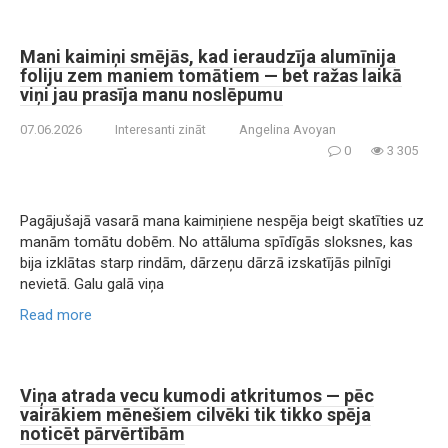
Mani kaimiņi smējās, kad ieraudzīja alumīnija
foliju zem maniem tomātiem — bet ražas laikā
viņi jau prasīja manu noslēpumu
07.06.2026
Interesanti zināt
Angelina Avoyan
0
3 305
Pagājušajā vasarā mana kaimiņiene nespēja beigt skatīties uz
manām tomātu dobēm. No attāluma spīdīgās sloksnes, kas
bija izklātas starp rindām, dārzeņu dārzā izskatījās pilnīgi
nevietā. Galu galā viņa
Read more
Viņa atrada vecu kumodi atkritumos — pēc
vairākiem mēnešiem cilvēki tik tikko spēja
noticēt pārvērtībām