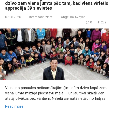
dzīvo zem viena jumta pēc tam, kad viens vīrietis
apprecēja 39 sievietes
07.06.2026
Interesanti zināt
Angelina Avoyan
0
232
Viena no pasaules neticamākajām ģimenēm dzīvo kopā zem
viena jumta milzīgā piecstāvu mājā — un jau tikai skaitļi vien
atstāj cilvēkus bez vārdiem. Nelielā ciematā netālu no Indijas
Read more