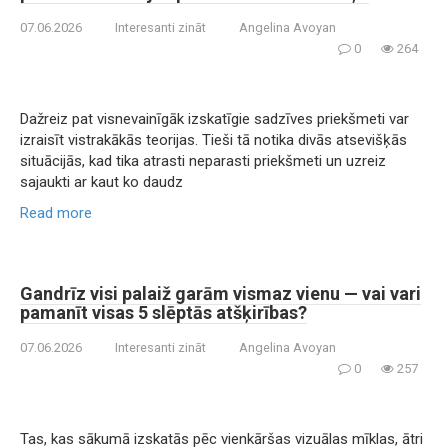
07.06.2026
Interesanti zināt
Angelina Avoyan
0
264
Dažreiz pat visnevainīgāk izskatīgie sadzīves priekšmeti var
izraisīt vistrakākās teorijas. Tieši tā notika divās atsevišķās
situācijās, kad tika atrasti neparasti priekšmeti un uzreiz
sajaukti ar kaut ko daudz
Read more
Gandrīz visi palaiž garām vismaz vienu — vai vari
pamanīt visas 5 slēptās atšķirības?
07.06.2026
Interesanti zināt
Angelina Avoyan
0
257
Tas, kas sākumā izskatās pēc vienkāršas vizuālas mīklas, ātri