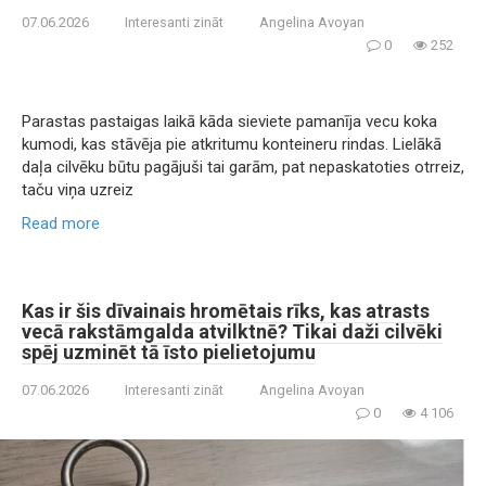
07.06.2026
Interesanti zināt
Angelina Avoyan
0
252
Parastas pastaigas laikā kāda sieviete pamanīja vecu koka
kumodi, kas stāvēja pie atkritumu konteineru rindas. Lielākā
daļa cilvēku būtu pagājuši tai garām, pat nepaskatoties otrreiz,
taču viņa uzreiz
Read more
Kas ir šis dīvainais hromētais rīks, kas atrasts
vecā rakstāmgalda atvilktnē? Tikai daži cilvēki
spēj uzminēt tā īsto pielietojumu
07.06.2026
Interesanti zināt
Angelina Avoyan
0
4 106