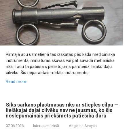
Pirmajā acu uzmetienā tas izskatās pēc kāda medicīniska
instrumenta, miniatūras skavas vai pat savāda mehāniska
rīka. Taču tā patiesais pielietojums pārsteidz lielāko daļu
cilvēku. Šis neparastais metāla instruments,
Read more
Sīks sarkans plastmasas rīks ar stieples cilpu —
lielākajai daļai cilvēku nav ne jausmas, ko šis
noslēpumainais priekšmets patiesībā dara
07.06.2026
Interesanti zināt
Angelina Avoyan