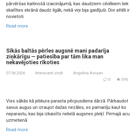
pārvēršas kaitinošā izaicinājumā, kas daudziem cilvēkiem liek
skatīties ekrānā daudz ilgāk, nekā viņi bija gaidījuši. Divi attēli ir
novietoti
Read more
Sīkās baltās pērles augsnē mani padarīja
ziņkārīgu — patiesība par tām lika man
nekavējoties rīkoties
07.06.2026
Interesanti zināt
Angelina Avoyan
0
395
Viss sākās kā jebkura parasta pēcpusdiena dārzā. Pārbaudot
savus augus un izraujot dažas nezāles, es pamanīju kaut ko
neparastu, kas bija izkaisīts nelielā augsnes pleķī. Pirmajā acu
uzmetienā
Read more