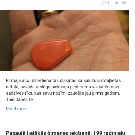
0
186
Pirmajā acu uzmetienā tas izskatās kā salūzusi rotaļlietas
detaļa, savāds atslēgu piekariņa piederums vai kāds mazs
sadzīves rīks, kas savu nozīmi zaudējis jau pirms gadiem.
Tieši tāpēc tik
Read more
Pasaulē lielākās ģimenes iekšienē: 199 radinieki