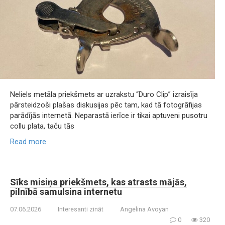
Neliels metāla priekšmets ar uzrakstu “Duro Clip” izraisīja
pārsteidzoši plašas diskusijas pēc tam, kad tā fotogrāfijas
parādījās internetā. Neparastā ierīce ir tikai aptuveni pusotru
collu plata, taču tās
Read more
Sīks misiņa priekšmets, kas atrasts mājās,
pilnībā samulsina internetu
07.06.2026
Interesanti zināt
Angelina Avoyan
0
320