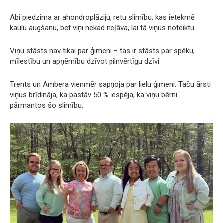
Abi piedzima ar ahondroplāziju, retu slimību, kas ietekmē
kaulu augšanu, bet viņi nekad neļāva, lai tā viņus noteiktu.
Viņu stāsts nav tikai par ģimeni – tas ir stāsts par spēku,
mīlestību un apņēmību dzīvot pilnvērtīgu dzīvi.
Trents un Ambera vienmēr sapņoja par lielu ģimeni. Taču ārsti
viņus brīdināja, ka pastāv 50 % iespēja, ka viņu bērni
pārmantos šo slimību.