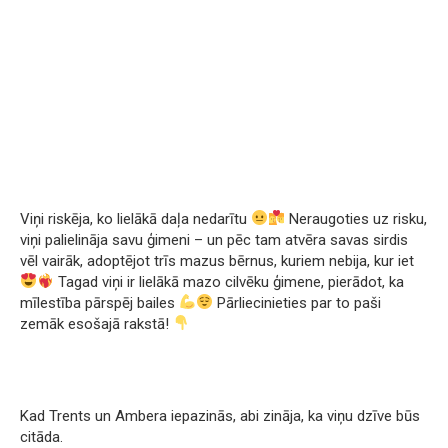
Viņi riskēja, ko lielākā daļa nedarītu
Neraugoties uz risku,
viņi palielināja savu ģimeni – un pēc tam atvēra savas sirdis
vēl vairāk, adoptējot trīs mazus bērnus, kuriem nebija, kur iet
Tagad viņi ir lielākā mazo cilvēku ģimene, pierādot, ka
mīlestība pārspēj bailes
Pārliecinieties par to paši
zemāk esošajā rakstā!
Kad Trents un Ambera iepazinās, abi zināja, ka viņu dzīve būs
citāda.