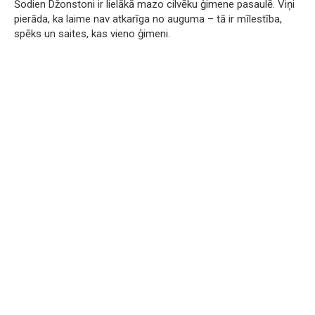
Šodien Džonstoni ir lielākā mazo cilvēku ģimene pasaulē. Viņi
pierāda, ka laime nav atkarīga no auguma – tā ir mīlestība,
spēks un saites, kas vieno ģimeni.