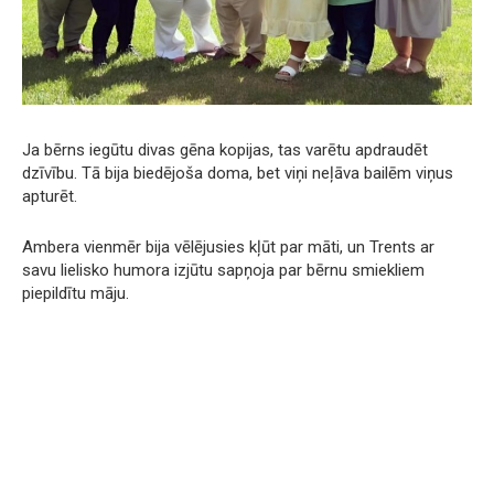
Ja bērns iegūtu divas gēna kopijas, tas varētu apdraudēt
dzīvību. Tā bija biedējoša doma, bet viņi neļāva bailēm viņus
apturēt.
Ambera vienmēr bija vēlējusies kļūt par māti, un Trents ar
savu lielisko humora izjūtu sapņoja par bērnu smiekliem
piepildītu māju.