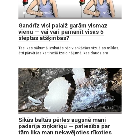
Interesanti zināt
0
258
Gandrīz visi palaiž garām vismaz
vienu — vai vari pamanīt visas 5
slēptās atšķirības?
Tas, kas sākumā izskatās pēc vienkāršas vizuālas mīklas,
ātri pārvēršas kaitinošā izaicinājumā, kas daudziem
Interesanti zināt
0
396
Sīkās baltās pērles augsnē mani
padarīja ziņkārīgu — patiesība par
tām lika man nekavējoties rīkoties