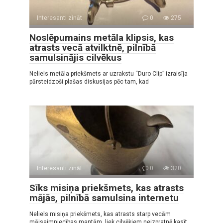
Interesanti zināt
0
275
Noslēpumains metāla klipsis, kas
atrasts vecā atvilktnē, pilnībā
samulsinājis cilvēkus
Neliels metāla priekšmets ar uzrakstu “Duro Clip” izraisīja
pārsteidzoši plašas diskusijas pēc tam, kad
Interesanti zināt
0
320
Sīks misiņa priekšmets, kas atrasts
mājās, pilnībā samulsina internetu
Neliels misiņa priekšmets, kas atrasts starp vecām
mājsaimniecības mantām, liek cilvēkiem neizpratnē kasīt