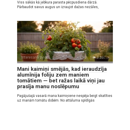
Viss sākās kā jebkura parasta pēcpusdiena dārzā.
Pārbaudot savus augus un izraujot dažas nezāles,
Interesanti zināt
0
3 307
Mani kaimiņi smējās, kad ieraudzīja
alumīnija foliju zem maniem
tomātiem — bet ražas laikā viņi jau
prasīja manu noslēpumu
Pagājušajā vasarā mana kaimiņiene nespēja beigt skatīties
uz manām tomātu dobēm. No attāluma spīdīgās