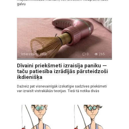
galvu
Interesanti zināt
0
265
Dīvaini priekšmeti izraisīja paniku —
taču patiesība izrādījās pārsteidzoši
ikdienišķa
Dažreiz pat visnevainīgāk izskatīgie sadzīves priekšmeti
var izraisīt vistrakākās teorijas. Tieši tā notika divās