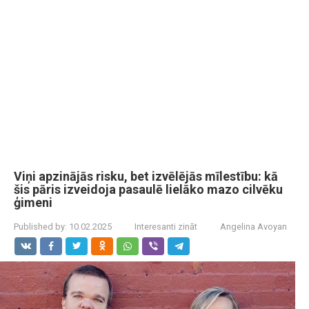
Viņi apzinājās risku, bet izvēlējās mīlestību: kā
šis pāris izveidoja pasaulē lielāko mazo cilvēku
ģimeni
Published by:
10.02.2025
Interesanti zināt
Angelina Avoyan