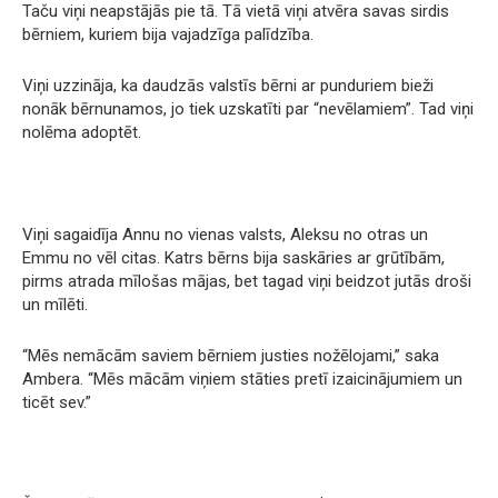
Taču viņi neapstājās pie tā. Tā vietā viņi atvēra savas sirdis
bērniem, kuriem bija vajadzīga palīdzība.
Viņi uzzināja, ka daudzās valstīs bērni ar punduriem bieži
nonāk bērnunamos, jo tiek uzskatīti par “nevēlamiem”. Tad viņi
nolēma adoptēt.
Viņi sagaidīja Annu no vienas valsts, Aleksu no otras un
Emmu no vēl citas. Katrs bērns bija saskāries ar grūtībām,
pirms atrada mīlošas mājas, bet tagad viņi beidzot jutās droši
un mīlēti.
“Mēs nemācām saviem bērniem justies nožēlojami,” saka
Ambera. “Mēs mācām viņiem stāties pretī izaicinājumiem un
ticēt sev.”