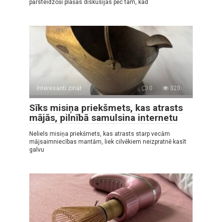
pārsteidzoši plašas diskusijas pēc tam, kad
Interesanti zināt
0
320
Sīks misiņa priekšmets, kas atrasts
mājās, pilnībā samulsina internetu
Neliels misiņa priekšmets, kas atrasts starp vecām
mājsaimniecības mantām, liek cilvēkiem neizpratnē kasīt
galvu