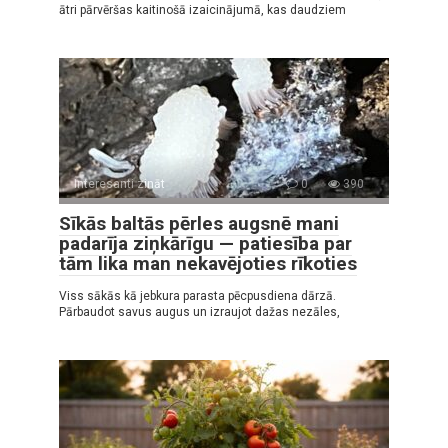
ātri pārvēršas kaitinošā izaicinājumā, kas daudziem
Interesanti zināt
0
390
Sīkās baltās pērles augsnē mani
padarīja ziņkārīgu — patiesība par
tām lika man nekavējoties rīkoties
Viss sākās kā jebkura parasta pēcpusdiena dārzā.
Pārbaudot savus augus un izraujot dažas nezāles,