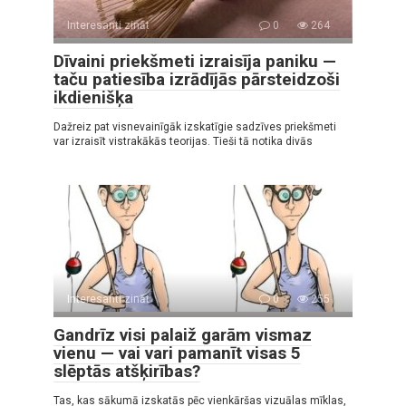
Interesanti zināt
0
264
Dīvaini priekšmeti izraisīja paniku —
taču patiesība izrādījās pārsteidzoši
ikdienišķa
Dažreiz pat visnevainīgāk izskatīgie sadzīves priekšmeti
var izraisīt vistrakākās teorijas. Tieši tā notika divās
Interesanti zināt
0
255
Gandrīz visi palaiž garām vismaz
vienu — vai vari pamanīt visas 5
slēptās atšķirības?
Tas, kas sākumā izskatās pēc vienkāršas vizuālas mīklas,