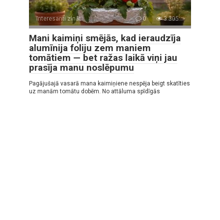
Interesanti zināt
0
3 305
Mani kaimiņi smējās, kad ieraudzīja
alumīnija foliju zem maniem
tomātiem — bet ražas laikā viņi jau
prasīja manu noslēpumu
Pagājušajā vasarā mana kaimiņiene nespēja beigt skatīties
uz manām tomātu dobēm. No attāluma spīdīgās