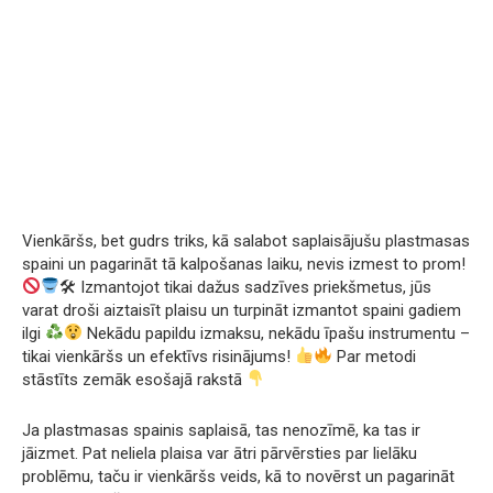
Vienkāršs, bet gudrs triks, kā salabot saplaisājušu plastmasas
spaini un pagarināt tā kalpošanas laiku, nevis izmest to prom!
🛠 Izmantojot tikai dažus sadzīves priekšmetus, jūs
varat droši aiztaisīt plaisu un turpināt izmantot spaini gadiem
ilgi
Nekādu papildu izmaksu, nekādu īpašu instrumentu –
tikai vienkāršs un efektīvs risinājums!
Par metodi
stāstīts zemāk esošajā rakstā
Ja plastmasas spainis saplaisā, tas nenozīmē, ka tas ir
jāizmet. Pat neliela plaisa var ātri pārvērsties par lielāku
problēmu, taču ir vienkāršs veids, kā to novērst un pagarināt