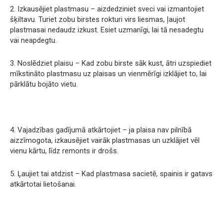
2. Izkausējiet plastmasu – aizdedziniet sveci vai izmantojiet
šķiltavu. Turiet zobu birstes rokturi virs liesmas, ļaujot
plastmasai nedaudz izkust. Esiet uzmanīgi, lai tā nesadegtu
vai neapdegtu.
3. Noslēdziet plaisu – Kad zobu birste sāk kust, ātri uzspiediet
mīkstināto plastmasu uz plaisas un vienmērīgi izklājiet to, lai
pārklātu bojāto vietu.
4. Vajadzības gadījumā atkārtojiet – ja plaisa nav pilnībā
aizzīmogota, izkausējiet vairāk plastmasas un uzklājiet vēl
vienu kārtu, līdz remonts ir drošs.
5. Ļaujiet tai atdzist – Kad plastmasa sacietē, spainis ir gatavs
atkārtotai lietošanai.