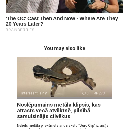
You may also like
Interesanti zināt
0
273
Noslēpumains metāla klipsis, kas
atrasts vecā atvilktnē, pilnībā
samulsinājis cilvēkus
Neliels metāla priekšmets ar uzrakstu “Duro Clip” izraisīja