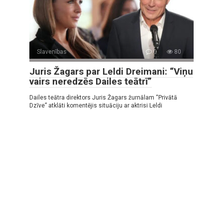
Slavenības
0
80
Juris Žagars par Leldi Dreimani: “Viņu
vairs neredzēs Dailes teātrī”
Dailes teātra direktors Juris Žagars žurnālam “Privātā
Dzīve” atklāti komentējis situāciju ar aktrisi Leldi