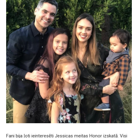
Fani bija ļoti ieinteresēti Jessicas meitas Honor izskatā. Visi