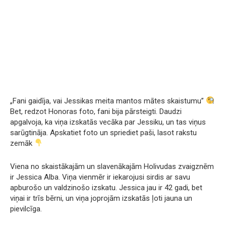
„Fani gaidīja, vai Jessikas meita mantos mātes skaistumu”
Bet, redzot Honoras foto, fani bija pārsteigti. Daudzi
apgalvoja, ka viņa izskatās vecāka par Jessiku, un tas viņus
sarūgtināja. Apskatiet foto un spriediet paši, lasot rakstu
zemāk
Viena no skaistākajām un slavenākajām Holivudas zvaigznēm
ir Jessica Alba. Viņa vienmēr ir iekarojusi sirdis ar savu
apburošo un valdzinošo izskatu. Jessica jau ir 42 gadi, bet
viņai ir trīs bērni, un viņa joprojām izskatās ļoti jauna un
pievilcīga.