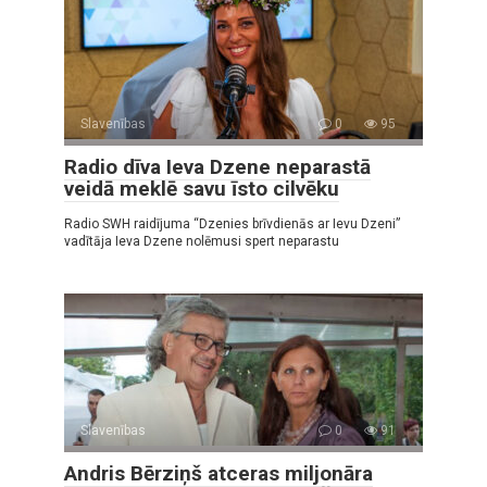
Slavenības
0
95
Radio dīva Ieva Dzene neparastā
veidā meklē savu īsto cilvēku
Radio SWH raidījuma “Dzenies brīvdienās ar Ievu Dzeni”
vadītāja Ieva Dzene nolēmusi spert neparastu
Slavenības
0
91
Andris Bērziņš atceras miljonāra