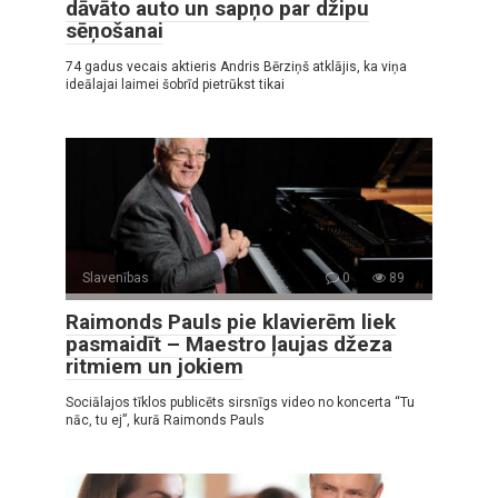
dāvāto auto un sapņo par džipu
sēņošanai
74 gadus vecais aktieris Andris Bērziņš atklājis, ka viņa
ideālajai laimei šobrīd pietrūkst tikai
Slavenības
0
89
Raimonds Pauls pie klavierēm liek
pasmaidīt – Maestro ļaujas džeza
ritmiem un jokiem
Sociālajos tīklos publicēts sirsnīgs video no koncerta “Tu
nāc, tu ej”, kurā Raimonds Pauls