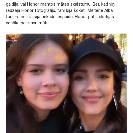
gaidīja, vai Honor mantos mātes skaistumu. Bet, kad viņi
redzēja Honor fotogrāfiju, fani bija šokēti. Meitene Alba
faniem neizraisīja nekādu iespaidu. Honor pat izskatījās
vecāka par savu māti.