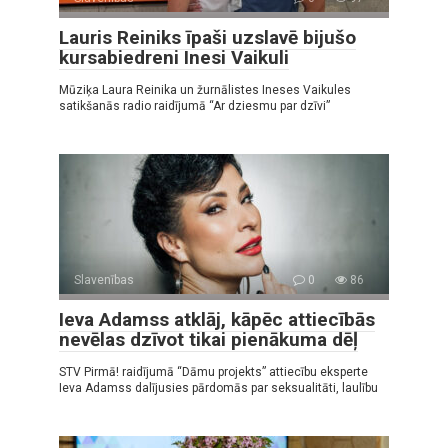
Lauris Reiniks īpaši uzslavē bijušo
kursabiedreni Inesi Vaikuli
Mūziķa Laura Reinika un žurnālistes Ineses Vaikules
satikšanās radio raidījumā “Ar dziesmu par dzīvi”
Slavenības
0
86
Ieva Adamss atklāj, kāpēc attiecībās
nevēlas dzīvot tikai pienākuma dēļ
STV Pirmā! raidījumā “Dāmu projekts” attiecību eksperte
Ieva Adamss dalījusies pārdomās par seksualitāti, laulību