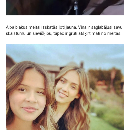
Alba blakus meitai izskatās ļoti jauna. Viņa ir saglabājusi savu
skaistumu un sievišķību, tāpēc ir grūti atšķirt māti no meitas.