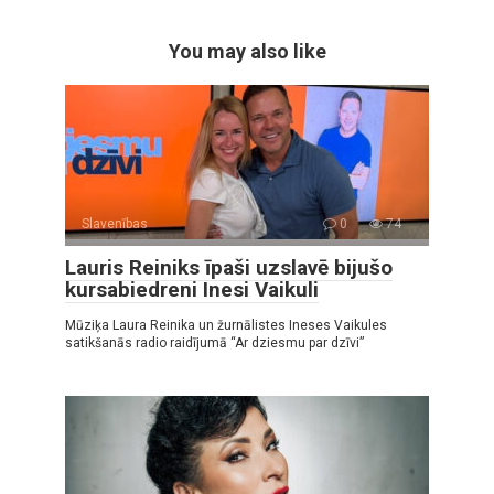
You may also like
Slavenības
0
74
Lauris Reiniks īpaši uzslavē bijušo
kursabiedreni Inesi Vaikuli
Mūziķa Laura Reinika un žurnālistes Ineses Vaikules
satikšanās radio raidījumā “Ar dziesmu par dzīvi”