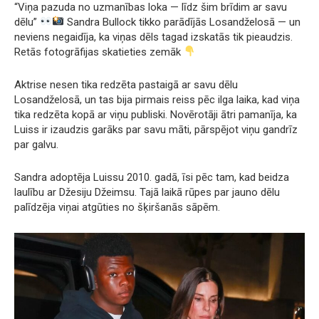
“Viņa pazuda no uzmanības loka — līdz šim brīdim ar savu
dēlu”
Sandra Bullock tikko parādījās Losandželosā — un
neviens negaidīja, ka viņas dēls tagad izskatās tik pieaudzis.
Retās fotogrāfijas skatieties zemāk
Aktrise nesen tika redzēta pastaigā ar savu dēlu
Losandželosā, un tas bija pirmais reiss pēc ilga laika, kad viņa
tika redzēta kopā ar viņu publiski. Novērotāji ātri pamanīja, ka
Luiss ir izaudzis garāks par savu māti, pārspējot viņu gandrīz
par galvu.
Sandra adoptēja Luissu 2010. gadā, īsi pēc tam, kad beidza
laulību ar Džesiju Džeimsu. Tajā laikā rūpes par jauno dēlu
palīdzēja viņai atgūties no šķiršanās sāpēm.