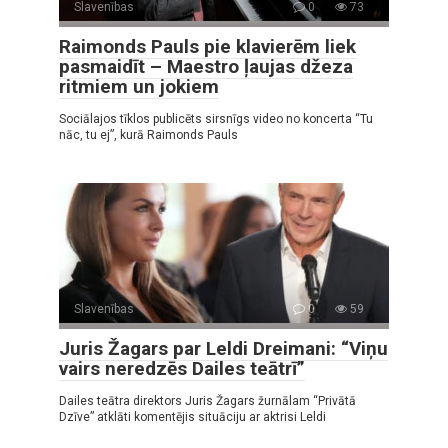
Slavenības
0
73
Raimonds Pauls pie klavierēm liek
pasmaidīt – Maestro ļaujas džeza
ritmiem un jokiem
Sociālajos tīklos publicēts sirsnīgs video no koncerta “Tu
nāc, tu ej”, kurā Raimonds Pauls
Slavenības
0
59
Juris Žagars par Leldi Dreimani: “Viņu
vairs neredzēs Dailes teātrī”
Dailes teātra direktors Juris Žagars žurnālam “Privātā
Dzīve” atklāti komentējis situāciju ar aktrisi Leldi