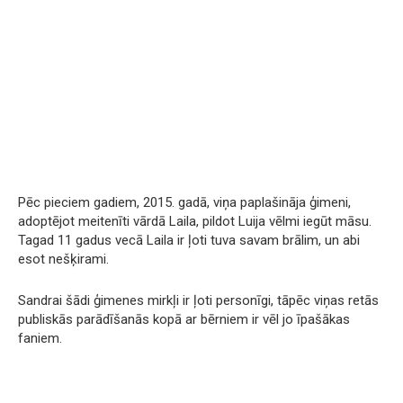
Pēc pieciem gadiem, 2015. gadā, viņa paplašināja ģimeni,
adoptējot meitenīti vārdā Laila, pildot Luija vēlmi iegūt māsu.
Tagad 11 gadus vecā Laila ir ļoti tuva savam brālim, un abi
esot nešķirami.
Sandrai šādi ģimenes mirkļi ir ļoti personīgi, tāpēc viņas retās
publiskās parādīšanās kopā ar bērniem ir vēl jo īpašākas
faniem.