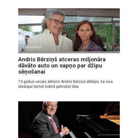
Slavenības
0
78
Andris Bērziņš atceras miljonāra
dāvāto auto un sapņo par džipu
sēņošanai
74 gadus vecais aktieris Andris Bērziņš atklājis, ka viņa
ideālajai laimei šobrīd pietrūkst tikai