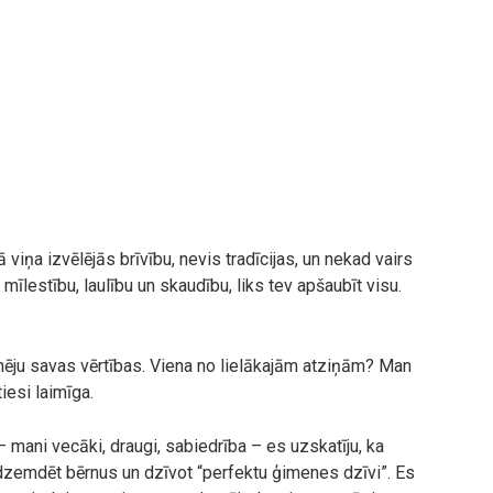
iņa izvēlējās brīvību, nevis tradīcijas, un nekad vairs
 mīlestību, laulību un skaudību, liks tev apšaubīt visu.
nēju savas vērtības. Viena no lielākajām atziņām? Man
tiesi laimīga.
 – mani vecāki, draugi, sabiedrība – es uzskatīju, ka
 dzemdēt bērnus un dzīvot “perfektu ģimenes dzīvi”. Es