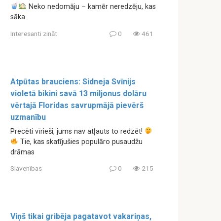
Neko nedomāju – kamēr neredzēju, kas
sāka
Interesanti zināt
0
461
Atpūtas brauciens: Sidneja Svīnijs
violetā bikini savā 13 miljonus dolāru
vērtajā Floridas savrupmājā pievērš
uzmanību
Precēti vīrieši, jums nav atļauts to redzēt!
Tie, kas skatījušies populāro pusaudžu
drāmas
Slavenības
0
215
Viņš tikai gribēja pagatavot vakariņas,