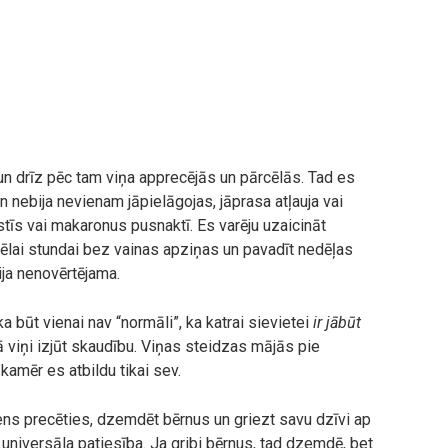
 un drīz pēc tam viņa apprecējās un pārcēlās. Tad es
an nebija nevienam jāpielāgojas, jāprasa atļauja vai
stīs vai makaronus pusnaktī. Es varēju uzaicināt
vēlai stundai bez vainas apziņas un pavadīt nedēļas
bija nenovērtējama.
a būt vienai nav “normāli”, ka katrai sievietei
ir jābūt
ā viņi izjūt skaudību. Viņas steidzas mājās pie
kamēr es atbildu tikai sev.
ens precēties, dzemdēt bērnus un griezt savu dzīvi ap
s universāla patiesība. Ja gribi bērnus, tad dzemdē, bet