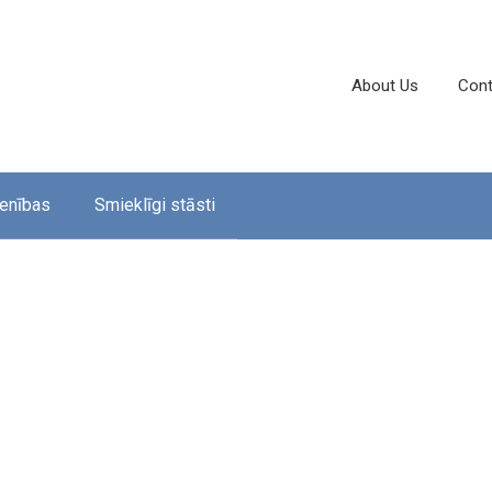
About Us
Cont
enības
Smieklīgi stāsti