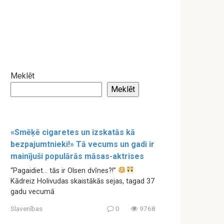
Meklēt
Meklēt
«Smēķē cigaretes un izskatās kā
bezpajumtnieki!» Tā vecums un gadi ir
mainījuši populārās māsas-aktrises
“Pagaidiet… tās ir Olsen dvīnes?!”
Kādreiz Holivudas skaistākās sejas, tagad 37
gadu vecumā
Slavenības
0
9768