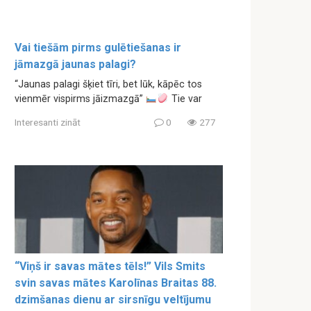
Vai tiešām pirms gulētiešanas ir
jāmazgā jaunas palagi?
“Jaunas palagi šķiet tīri, bet lūk, kāpēc tos
vienmēr vispirms jāizmazgā”
Tie var
Interesanti zināt
0
277
“Viņš ir savas mātes tēls!” Vils Smits
svin savas mātes Karolīnas Braitas 88.
dzimšanas dienu ar sirsnīgu veltījumu