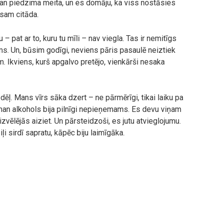
 man piedzima meita, un es domāju, ka viss nostāsies
isam citāda.
 pat ar to, kuru tu mīli – nav viegla. Tas ir nemitīgs
. Un, būsim godīgi, neviens pāris pasaulē neiztiek
. Ikviens, kurš apgalvo pretējo, vienkārši nesaka
dēļ. Mans vīrs sāka dzert – ne pārmērīgi, tikai laiku pa
man alkohols bija pilnīgi nepieņemams. Es devu viņam
š izvēlējās aiziet. Un pārsteidzoši, es jutu atvieglojumu.
ļi sirdī sapratu, kāpēc biju laimīgāka.