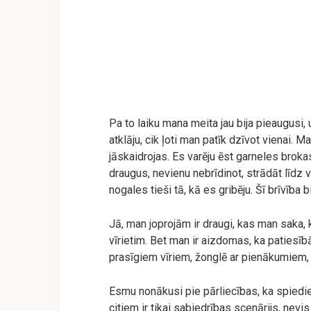
Pa to laiku mana meita jau bija pieaugusi,
atklāju, cik ļoti man patīk dzīvot vienai. M
jāskaidrojas. Es varēju ēst garneles broka
draugus, nevienu nebrīdinot, strādāt līdz 
nogales tieši tā, kā es gribēju. Šī brīvība 
Jā, man joprojām ir draugi, kas man saka, k
vīrietim. Bet man ir aizdomas, ka patiesīb
prasīgiem vīriem, žonglē ar pienākumiem, 
Esmu nonākusi pie pārliecības, ka spiedi
citiem ir tikai sabiedrības scenārijs, nevi