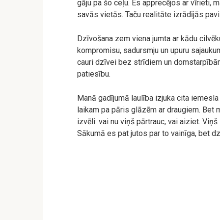
gāju pa šo ceļu. Es apprecējos ar vīrieti,
savās vietās. Taču realitāte izrādījās pav
Dzīvošana zem viena jumta ar kādu cilvēku –
kompromisu, sadursmju un upuru sajaukums
cauri dzīvei bez strīdiem un domstarpībām
patiesību.
Manā gadījumā laulība izjuka cita iemesla 
laikam pa pāris glāzēm ar draugiem. Bet 
izvēli: vai nu viņš pārtrauc, vai aiziet. Viņ
Sākumā es pat jutos par to vainīga, bet dzi