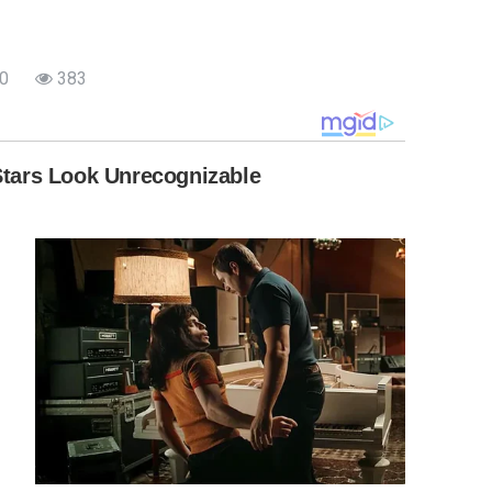
0
383