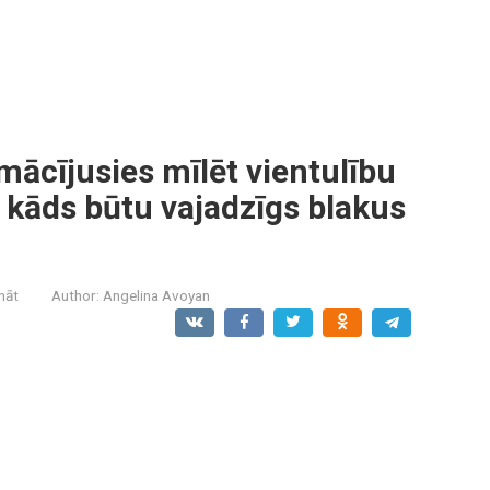
mācījusies mīlēt vientulību
n kāds būtu vajadzīgs blakus
ināt
Author:
Angelina Avoyan