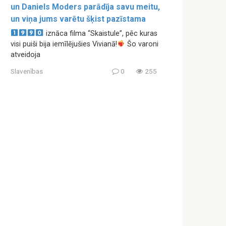
un Daniels Moders parādīja savu meitu,
un viņa jums varētu šķist pazīstama
iznāca filma “Skaistule”, pēc kuras
visi puiši bija iemīlējušies Vivianā!
Šo varoni
atveidoja
Slavenības
0
255