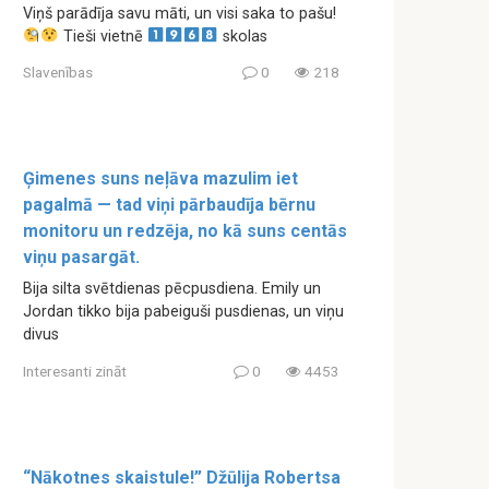
Viņš parādīja savu māti, un visi saka to pašu!
Tieši vietnē
skolas
Slavenības
0
218
Ģimenes suns neļāva mazulim iet
pagalmā — tad viņi pārbaudīja bērnu
monitoru un redzēja, no kā suns centās
viņu pasargāt.
Bija silta svētdienas pēcpusdiena. Emily un
Jordan tikko bija pabeiguši pusdienas, un viņu
divus
Interesanti zināt
0
4453
“Nākotnes skaistule!” Džūlija Robertsa