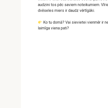
audzini tos pēc saviem noteikumiem. Vīrieti
dvēseles miers ir daudz vērtīgāki.
Ko tu domā? Vai sievietei vienmēr ir nep
laimīga viena pati?