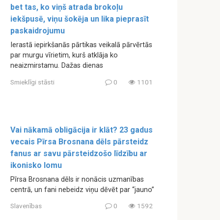
bet tas, ko viņš atrada brokoļu
iekšpusē, viņu šokēja un lika pieprasīt
paskaidrojumu
Ierastā iepirkšanās pārtikas veikalā pārvērtās
par murgu vīrietim, kurš atklāja ko
neaizmirstamu. Dažas dienas
Smieklīgi stāsti
0
1101
Vai nākamā obligācija ir klāt? 23 gadus
vecais Pīrsa Brosnana dēls pārsteidz
fanus ar savu pārsteidzošo līdzību ar
ikonisko lomu
Pīrsa Brosnana dēls ir nonācis uzmanības
centrā, un fani nebeidz viņu dēvēt par “jauno”
Slavenības
0
1592