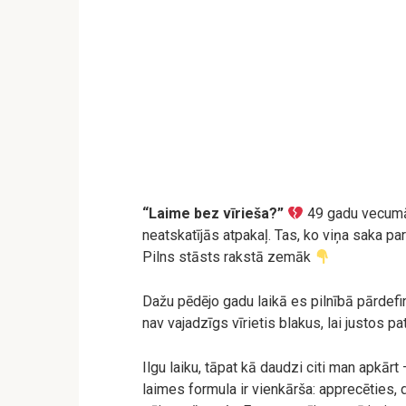
“Laime bez vīrieša?”
49 gadu vecumā v
neatskatījās atpakaļ. Tas, ko viņa saka par
Pilns stāsts rakstā zemāk
Dažu pēdējo gadu laikā es pilnībā pārdefi
nav vajadzīgs vīrietis blakus, lai justos pa
Ilgu laiku, tāpat kā daudzi citi man apkārt
laimes formula ir vienkārša: apprecēties,