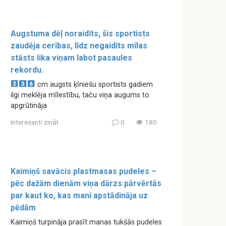
Augstuma dēļ noraidīts, šis sportists
zaudēja cerības, līdz negaidīts mīlas
stāsts lika viņam labot pasaules
rekordu.
cm augsts ķīniešu sportists gadiem
ilgi meklēja mīlestību, taču viņa augums to
apgrūtināja
Interesanti zināt
0
180
Kaimiņš savācis plastmasas pudeles –
pēc dažām dienām viņa dārzs pārvērtās
par kaut ko, kas mani apstādināja uz
pēdām
Kaimiņš turpināja prasīt manas tukšās pudeles