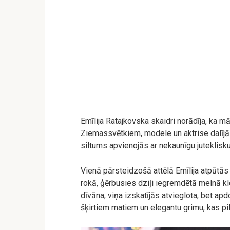
Emīlija Ratajkovska skaidri norādīja, ka 
Ziemassvētkiem, modele un aktrise dalīj
siltums apvienojās ar nekaunīgu juteklisk
Vienā pārsteidzošā attēlā Emīlija atpūtās
rokā, ģērbusies dziļi iegremdētā melnā kl
dīvāna, viņa izskatījās atvieglota, bet a
šķirtiem matiem un elegantu grimu, kas pil