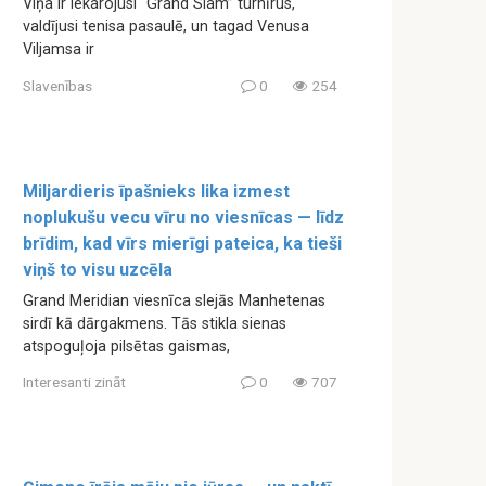
Viņa ir iekarojusi “Grand Slam” turnīrus,
valdījusi tenisa pasaulē, un tagad Venusa
Viljamsa ir
Slavenības
0
254
Miljardieris īpašnieks lika izmest
noplukušu vecu vīru no viesnīcas — līdz
brīdim, kad vīrs mierīgi pateica, ka tieši
viņš to visu uzcēla
Grand Meridian viesnīca slejās Manhetenas
sirdī kā dārgakmens. Tās stikla sienas
atspoguļoja pilsētas gaismas,
Interesanti zināt
0
707