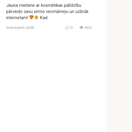
Jauna meitene ar kosmētikas palīdzību
pārveido savu sirmo vecmāmiņu un uzbrūk
internetam!
Kad
Interesanti zināt
0
462