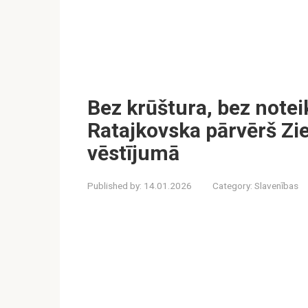
Bez krūštura, bez note
Ratajkovska pārvērš Z
vēstījumā
Published by:
14.01.2026
Category:
Slavenības