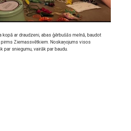
 kopā ar draudzeni, abas ģērbušās melnā, baudot
li pirms Ziemassvētkiem. Noskaņojums visos
āk par sniegumu, vairāk par baudu.