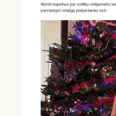
World nopelnus par svētku rotājumiem, kas
pievienojot rotaļīgu pieķeršanās noti.