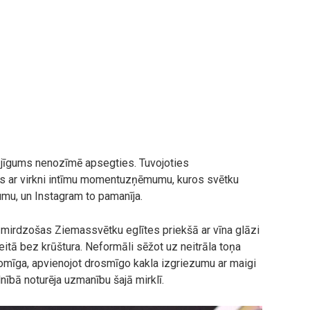
mājīgums nenozīmē apsegties. Tuvojoties
ās ar virkni intīmu momentuzņēmumu, kuros svētku
umu, un Instagram to pamanīja.
 mirdzošas Ziemassvētku eglītes priekšā ar vīna glāzi
eitā bez krūštura. Neformāli sēžot uz neitrāla toņa
pdomīga, apvienojot drosmīgo kakla izgriezumu ar maigi
nībā noturēja uzmanību šajā mirklī.