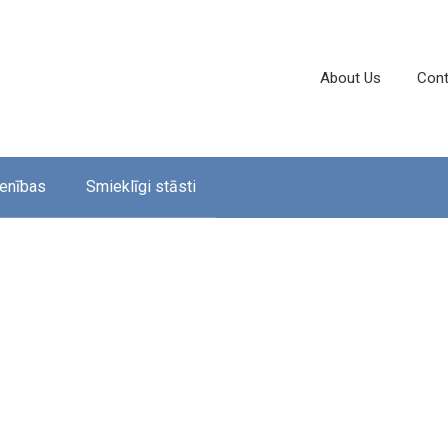
About Us
Cont
enības
Smieklīgi stāsti