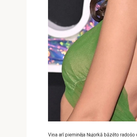
Viņa arī pieminēja Ņujorkā bāzēto radošo d