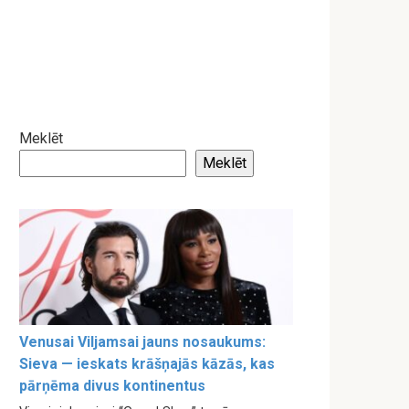
Meklēt
Meklēt
Venusai Viljamsai jauns nosaukums:
Sieva — ieskats krāšņajās kāzās, kas
pārņēma divus kontinentus