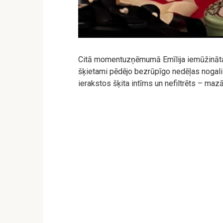
Citā momentuzņēmumā Emīlija iemūžināta
šķietami pēdējo bezrūpīgo nedēļas noga
ierakstos šķita intīms un nefiltrēts – maz