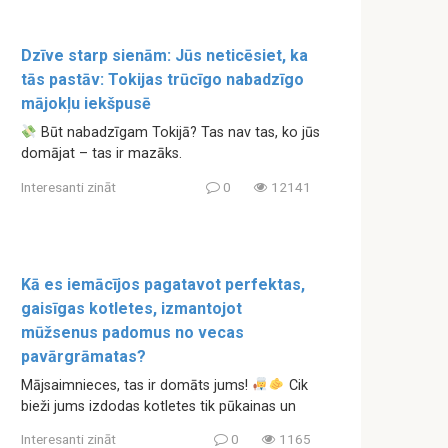
Dzīve starp sienām: Jūs neticēsiet, ka
tās pastāv: Tokijas trūcīgo nabadzīgo
mājokļu iekšpusē
Būt nabadzīgam Tokijā? Tas nav tas, ko jūs
domājat – tas ir mazāks.
Interesanti zināt
0
12141
Kā es iemācījos pagatavot perfektas,
gaisīgas kotletes, izmantojot
mūžsenus padomus no vecas
pavārgrāmatas?
Mājsaimnieces, tas ir domāts jums!
Cik
bieži jums izdodas kotletes tik pūkainas un
Interesanti zināt
0
1165