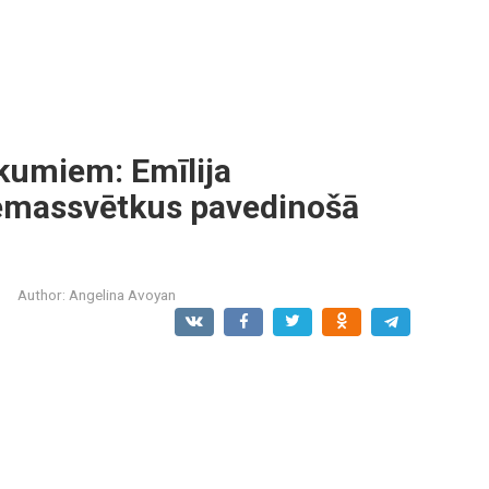
ikumiem: Emīlija
iemassvētkus pavedinošā
Author:
Angelina Avoyan