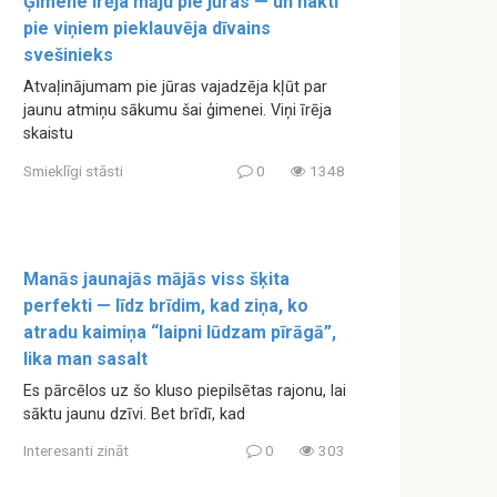
Ģimene īrēja māju pie jūras — un naktī
pie viņiem pieklauvēja dīvains
svešinieks
Atvaļinājumam pie jūras vajadzēja kļūt par
jaunu atmiņu sākumu šai ģimenei. Viņi īrēja
skaistu
Smieklīgi stāsti
0
1348
Manās jaunajās mājās viss šķita
perfekti — līdz brīdim, kad ziņa, ko
atradu kaimiņa “laipni lūdzam pīrāgā”,
lika man sasalt
Es pārcēlos uz šo kluso piepilsētas rajonu, lai
sāktu jaunu dzīvi. Bet brīdī, kad
Interesanti zināt
0
303