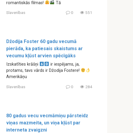
romantiskās filmas!
Tā
Slavenības
0
551
Džodija Foster 60 gadu vecumā
pierāda, ka patiesais skaistums ar
vecumu kļūst arvien spēcīgāks
Izskatīties krāšņi
ir iespējams, ja,
protams, tavs vārds ir Džodija Fostere!
Amerikāņu
Slavenības
0
284
80 gadus vecu vecmāmiņu pārsteidz
viņas mazmeita, un viņa kļūst par
interneta zvaigzni