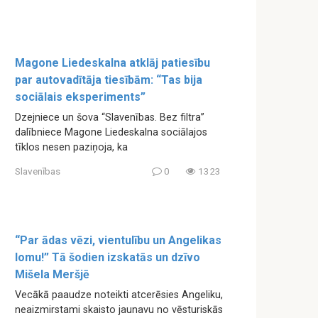
Magone Liedeskalna atklāj patiesību
par autovadītāja tiesībām: “Tas bija
sociālais eksperiments”
Dzejniece un šova “Slavenības. Bez filtra”
dalībniece Magone Liedeskalna sociālajos
tīklos nesen paziņoja, ka
Slavenības
0
1323
“Par ādas vēzi, vientulību un Angelikas
lomu!” Tā šodien izskatās un dzīvo
Mišela Meršjē
Vecākā paaudze noteikti atcerēsies Angeliku,
neaizmirstami skaisto jaunavu no vēsturiskās