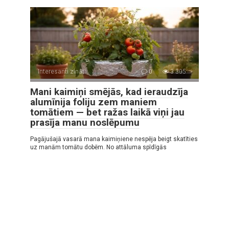
Interesanti zināt
0
3 305
Mani kaimiņi smējās, kad ieraudzīja
alumīnija foliju zem maniem
tomātiem — bet ražas laikā viņi jau
prasīja manu noslēpumu
Pagājušajā vasarā mana kaimiņiene nespēja beigt skatīties
uz manām tomātu dobēm. No attāluma spīdīgās