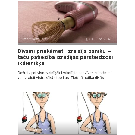
Interesanti zināt
0
264
Dīvaini priekšmeti izraisīja paniku —
taču patiesība izrādījās pārsteidzoši
ikdienišķa
Dažreiz pat visnevainīgāk izskatīgie sadzīves priekšmeti
var izraisīt vistrakākās teorijas. Tieši tā notika divās
Interesanti zināt
0
255