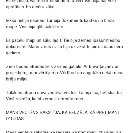
Es nezināju, vai man ir tiesības to atvērt. Bet bija par vēlu
apstāties. Es atvēru vāku.
Iekšā nebija naudas. Tur bija dokumenti, kastes un bieza
mape. Viss bija glīti sakārtots.
Es pacēlu mapi un sāku lasīt. Tie bija zemes īpašumtiesību
dokumenti. Mans vārds uz tā bija uzrakstīts pirms daudziem
gadiem.
Zem būdas atradās liels zemes gabals. Ar būvatļaujām, ar
projektiem, ar novērtējumu. Vērtība bija augstāka nekā mana
brāļa mājai.
Tālāk es atradu sava vectēva vēstuli. Tā bija īsa, bet skaidra.
Viņš rakstīja, ka šī zeme ir domāta man.
MANS VECTĒVS RAKSTĪJA, KA REDZĒJA, KĀ PRET MANI
IZTURAS.
Mans vectēvs rakstīja, ka redzēja, kā pret mani izturējās. Ka