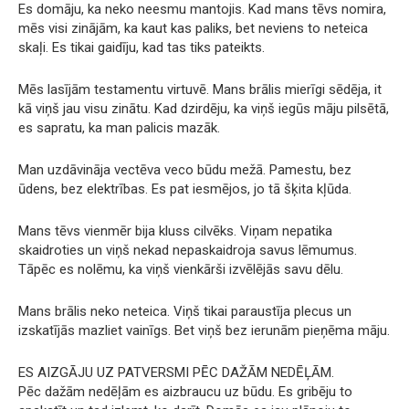
Es domāju, ka neko neesmu mantojis. Kad mans tēvs nomira,
mēs visi zinājām, ka kaut kas paliks, bet neviens to neteica
skaļi. Es tikai gaidīju, kad tas tiks pateikts.
Mēs lasījām testamentu virtuvē. Mans brālis mierīgi sēdēja, it
kā viņš jau visu zinātu. Kad dzirdēju, ka viņš iegūs māju pilsētā,
es sapratu, ka man palicis mazāk.
Man uzdāvināja vectēva veco būdu mežā. Pamestu, bez
ūdens, bez elektrības. Es pat iesmējos, jo tā šķita kļūda.
Mans tēvs vienmēr bija kluss cilvēks. Viņam nepatika
skaidroties un viņš nekad nepaskaidroja savus lēmumus.
Tāpēc es nolēmu, ka viņš vienkārši izvēlējās savu dēlu.
Mans brālis neko neteica. Viņš tikai paraustīja plecus un
izskatījās mazliet vainīgs. Bet viņš bez ierunām pieņēma māju.
ES AIZGĀJU UZ PATVERSMI PĒC DAŽĀM NEDĒĻĀM.
Pēc dažām nedēļām es aizbraucu uz būdu. Es gribēju to