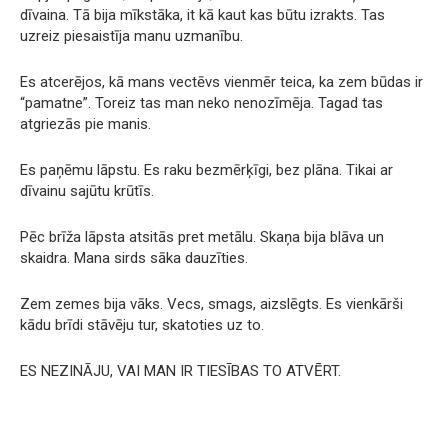
dīvaina. Tā bija mīkstāka, it kā kaut kas būtu izrakts. Tas
uzreiz piesaistīja manu uzmanību.
Es atcerējos, kā mans vectēvs vienmēr teica, ka zem būdas ir
“pamatne”. Toreiz tas man neko nenozīmēja. Tagad tas
atgriezās pie manis.
Es paņēmu lāpstu. Es raku bezmērķīgi, bez plāna. Tikai ar
dīvainu sajūtu krūtīs.
Pēc brīža lāpsta atsitās pret metālu. Skaņa bija blāva un
skaidra. Mana sirds sāka dauzīties.
Zem zemes bija vāks. Vecs, smags, aizslēgts. Es vienkārši
kādu brīdi stāvēju tur, skatoties uz to.
ES NEZINĀJU, VAI MAN IR TIESĪBAS TO ATVĒRT.