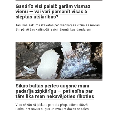
Gandrīz visi palaiž garām vismaz
vienu — vai vari pamanīt visas 5
slēptās atšķirības?
Tas, kas sākumā izskatās pēc vienkāršas vizuālas mīklas,
ātri pārvēršas kaitinošā izaicinājumā, kas daudziem
Interesanti zināt
0
389
Sīkās baltās pērles augsnē mani
padarīja ziņkārīgu — patiesība par
tām lika man nekavējoties rīkoties
Viss sākās kā jebkura parasta pēcpusdiena dārzā.
Pārbaudot savus augus un izraujot dažas nezāles,