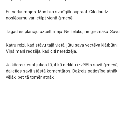
Es nedusmojos. Man bija svarīgāk saprast. Cik daudz
noslēpumu var ietilpt vienā ģimenē.
Tagad es plānoju uzcelt māju. Ne lielāku, ne greznāku. Savu.
Katru reizi, kad stāvu tajā vietā, jūtu sava vectēva klātbūtni.
Viņš mani redzēja, kad citi neredzēja.
Ja kādreiz esat juties tā, it kā netiktu izvēlēts savā ģimenē,
dalieties savā stāstā komentāros. Dažreiz patiesība atnāk
vēlāk, bet tā tomēr atnāk.