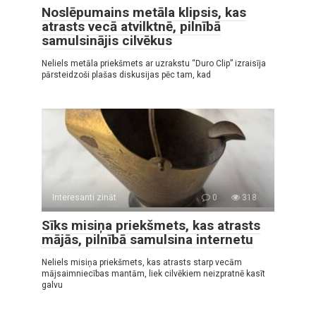
Noslēpumains metāla klipsis, kas
atrasts vecā atvilktnē, pilnībā
samulsinājis cilvēkus
Neliels metāla priekšmets ar uzrakstu “Duro Clip” izraisīja
pārsteidzoši plašas diskusijas pēc tam, kad
Interesanti zināt
0
318
Sīks misiņa priekšmets, kas atrasts
mājās, pilnībā samulsina internetu
Neliels misiņa priekšmets, kas atrasts starp vecām
mājsaimniecības mantām, liek cilvēkiem neizpratnē kasīt
galvu