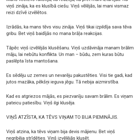
viņš zināja, ka es klusībā ciešu. Viņš vēlējās, lai mani vismaz
reizi dzīvē izvēlētos.
Izrādās, ka mans tēvs visu zināja. Viņš tikai izpildīja sava tēva
gribu. Bet viņš baidījās no mana brāļa reakcijas.
Tāpēc viņš izvēlējās klusēšanu. Viņš uzdāvināja manam brālim
māju, lai nebūtu konflikta. Un man – būdu, zem kuras būtu
paslēpta īsta mantošana.
Es sēdēju uz zemes un nevarēju pakustēties. Visi tie gadi, kad
jutos mazāka, pēkšņi ieguva jēgu. Tā nebija aizmirstība.
Kad es atgriezos mājās, es piezvanīju savam brālim. Es viņam
pateicu patiesību. Viņš ilgi klusēja.
VIŅŠ ATZĪSTA, KA TĒVS VIŅAM TO BIJA PIEMINĀJIS.
Viņš atzina, ka tēvs viņam bija devis mājienu. Bet viņš
negribēja strīdēties. Viņš izvēlējās klusēt.