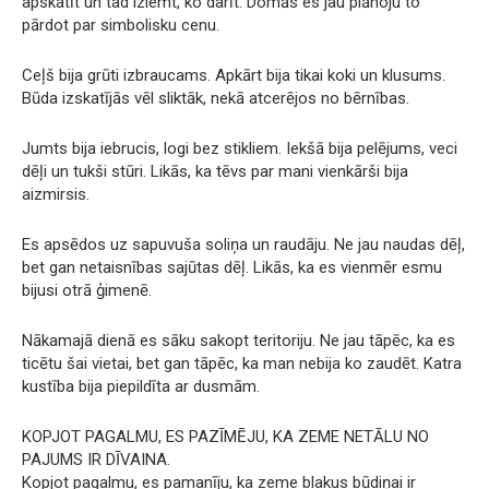
apskatīt un tad izlemt, ko darīt. Domās es jau plānoju to
pārdot par simbolisku cenu.
Ceļš bija grūti izbraucams. Apkārt bija tikai koki un klusums.
Būda izskatījās vēl sliktāk, nekā atcerējos no bērnības.
Jumts bija iebrucis, logi bez stikliem. Iekšā bija pelējums, veci
dēļi un tukši stūri. Likās, ka tēvs par mani vienkārši bija
aizmirsis.
Es apsēdos uz sapuvuša soliņa un raudāju. Ne jau naudas dēļ,
bet gan netaisnības sajūtas dēļ. Likās, ka es vienmēr esmu
bijusi otrā ģimenē.
Nākamajā dienā es sāku sakopt teritoriju. Ne jau tāpēc, ka es
ticētu šai vietai, bet gan tāpēc, ka man nebija ko zaudēt. Katra
kustība bija piepildīta ar dusmām.
KOPJOT PAGALMU, ES PAZĪMĒJU, KA ZEME NETĀLU NO
PAJUMS IR DĪVAINA.
Kopjot pagalmu, es pamanīju, ka zeme blakus būdiņai ir