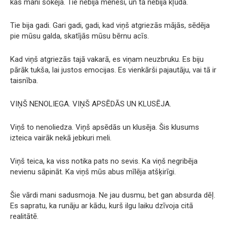
kas mani šokēja. Tie nebija mēneši, un tā nebija kļūda.
Tie bija gadi. Gari gadi, gadi, kad viņš atgriezās mājās, sēdēja
pie mūsu galda, skatījās mūsu bērnu acīs.
Kad viņš atgriezās tajā vakarā, es viņam neuzbruku. Es biju
pārāk tukša, lai justos emocijas. Es vienkārši pajautāju, vai tā ir
taisnība.
VIŅŠ NENOLIEGA. VIŅŠ APSĒDĀS UN KLUSĒJA.
Viņš to nenoliedza. Viņš apsēdās un klusēja. Šis klusums
izteica vairāk nekā jebkuri meli.
Viņš teica, ka viss notika pats no sevis. Ka viņš negribēja
nevienu sāpināt. Ka viņš mūs abus mīlēja atšķirīgi.
Šie vārdi mani sadusmoja. Ne jau dusmu, bet gan absurda dēļ.
Es sapratu, ka runāju ar kādu, kurš ilgu laiku dzīvoja citā
realitātē.