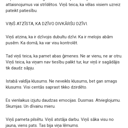
attaisnojumus vai strīdētos. Viņš teica, ka vēlas visiem uzreiz
pateikt patiesību.
VIŅŠ ATZĪSTA, KA DZĪVO DIVKĀRŠU DZĪVI.
Viņš atzina, ka ir dzīvojis dubultu dzīvi. Ka ir melojis abām
pusēm. Ka domā, ka var visu kontrolēt.
Tad viņš teica, ka pamet abas ģimenes. Ne ar vienu, ne ar otru.
Viņš teica, ka viņam nav tiesību palikt tur, kur viņš ir sagādājis
tik daudz sāpju.
Istabā valdīja klusums. Ne neveikls klusums, bet gan smags
klusums. Visi centās saprast tikko dzirdēto.
Es vienlaikus izjutu daudzas emocijas. Dusmas. Atvieglojumu.
Skumjas. Un dīvainu mieru.
Viņš pameta pilsētu. Viņš atstāja darbu. Viņš sāka visu no
jauna, viens pats. Tas bija viņa lēmums.