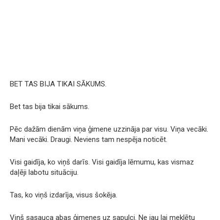
BET TAS BIJA TIKAI SĀKUMS.
Bet tas bija tikai sākums.
Pēc dažām dienām viņa ģimene uzzināja par visu. Viņa vecāki.
Mani vecāki. Draugi. Neviens tam nespēja noticēt.
Visi gaidīja, ko viņš darīs. Visi gaidīja lēmumu, kas vismaz
daļēji labotu situāciju.
Tas, ko viņš izdarīja, visus šokēja.
Viņš sasauca abas ģimenes uz sapulci. Ne jau lai meklētu