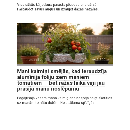
Viss sākās kā jebkura parasta pēcpusdiena dārzā.
Pārbaudot savus augus un izraujot dažas nezāles,
Interesanti zināt
0
3 302
Mani kaimiņi smējās, kad ieraudzīja
alumīnija foliju zem maniem
tomātiem — bet ražas laikā viņi jau
prasīja manu noslēpumu
Pagājušajā vasarā mana kaimiņiene nespēja beigt skatīties
uz manām tomātu dobēm. No attāluma spīdīgās