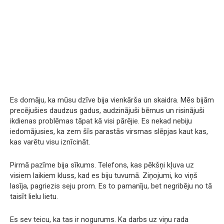
Es domāju, ka mūsu dzīve bija vienkārša un skaidra. Mēs bijām
precējušies daudzus gadus, audzinājuši bērnus un risinājuši
ikdienas problēmas tāpat kā visi pārējie. Es nekad nebiju
iedomājusies, ka zem šīs parastās virsmas slēpjas kaut kas,
kas varētu visu iznīcināt.
Pirmā pazīme bija sīkums. Telefons, kas pēkšņi kļuva uz
visiem laikiem kluss, kad es biju tuvumā. Ziņojumi, ko viņš
lasīja, pagriezis seju prom. Es to pamanīju, bet negribēju no tā
taisīt lielu lietu.
Es sev teicu, ka tas ir nogurums. Ka darbs uz viņu rada