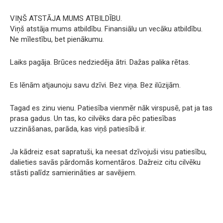
VIŅŠ ATSTĀJA MUMS ATBILDĪBU.
Viņš atstāja mums atbildību. Finansiālu un vecāku atbildību.
Ne mīlestību, bet pienākumu.
Laiks pagāja. Brūces nedziedēja ātri. Dažas palika rētas.
Es lēnām atjaunoju savu dzīvi. Bez viņa. Bez ilūzijām.
Tagad es zinu vienu. Patiesība vienmēr nāk virspusē, pat ja tas
prasa gadus. Un tas, ko cilvēks dara pēc patiesības
uzzināšanas, parāda, kas viņš patiesībā ir.
Ja kādreiz esat sapratuši, ka neesat dzīvojuši visu patiesību,
dalieties savās pārdomās komentāros. Dažreiz citu cilvēku
stāsti palīdz samierināties ar savējiem.