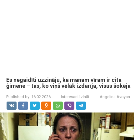
Es negaidīti uzzināju, ka manam vīram ir cita
ģimene – tas, ko viņš vēlāk izdarīja, visus šokēja
Published by:
16.02.2026
Interesanti zināt
Angelina Avoyan