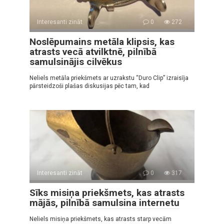
Interesanti zināt
0
272
Noslēpumains metāla klipsis, kas
atrasts vecā atvilktnē, pilnībā
samulsinājis cilvēkus
Neliels metāla priekšmets ar uzrakstu “Duro Clip” izraisīja
pārsteidzoši plašas diskusijas pēc tam, kad
Interesanti zināt
0
317
Sīks misiņa priekšmets, kas atrasts
mājās, pilnībā samulsina internetu
Neliels misiņa priekšmets, kas atrasts starp vecām