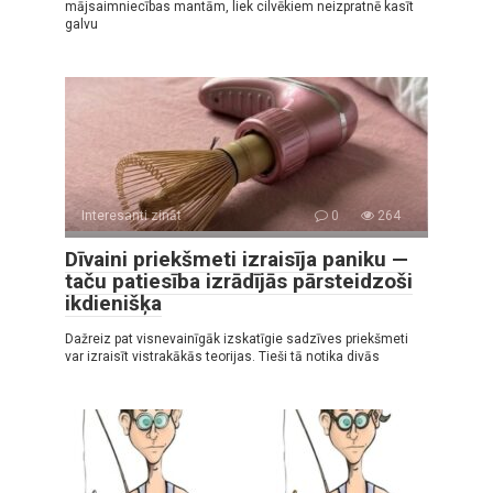
mājsaimniecības mantām, liek cilvēkiem neizpratnē kasīt
galvu
Interesanti zināt
0
264
Dīvaini priekšmeti izraisīja paniku —
taču patiesība izrādījās pārsteidzoši
ikdienišķa
Dažreiz pat visnevainīgāk izskatīgie sadzīves priekšmeti
var izraisīt vistrakākās teorijas. Tieši tā notika divās