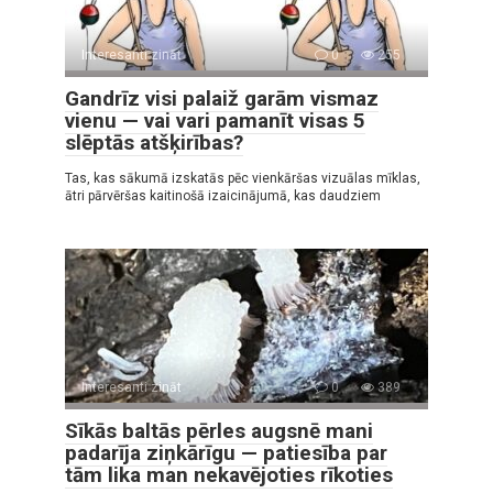
Interesanti zināt
0
255
Gandrīz visi palaiž garām vismaz
vienu — vai vari pamanīt visas 5
slēptās atšķirības?
Tas, kas sākumā izskatās pēc vienkāršas vizuālas mīklas,
ātri pārvēršas kaitinošā izaicinājumā, kas daudziem
Interesanti zināt
0
389
Sīkās baltās pērles augsnē mani
padarīja ziņkārīgu — patiesība par
tām lika man nekavējoties rīkoties