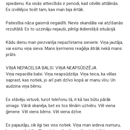
spiedienu. Ka visās attiecībās ir periodi, kad cilvēki attālinās.
Es izvēlējos ticēt tam, kas man bija ērtāk.
Patiesība nāca gaismā negaidīti. Nevis skandāla vai atzīšanās
rezultātā. Es to uzzināju nejauši, pilnīgi ikdienišķā situācijā.
Kādu dienu man piezvanīja nepazīstama sieviete. Viņa jautāja,
vai esmu viņa sieva. Mans ķermenis reaģēja ātrāk nekā mans
prāts.
VIŅA NEPACELSA BALSI. VIŅA NEAPSŪDZĒJA.
Viņa nepacēla balsi. Viņa neapsūdzēja. Viņa teica, ka vēlas
saprast, kas notiek, jo arī pati dzīvo kopā ar manu vīru. Un
audzina viņa bērnu.
Es stāvēju virtuvē, turot telefonu tā, it kā tas būtu pārāk
smags. Vārdi skanēja, bet es tos lēnām uztvēru. Vēl viena
ģimene. Vēl viens bērns. Vēl viena dzīve.
Es pajautāju, cik ilgi tas viss notiek. Viņa man iedeva numuru,