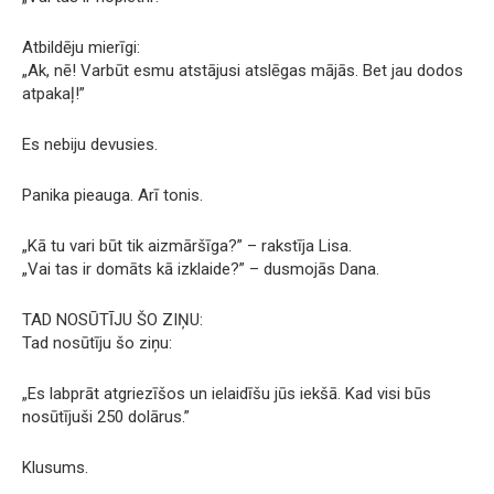
Atbildēju mierīgi:
„Ak, nē! Varbūt esmu atstājusi atslēgas mājās. Bet jau dodos
atpakaļ!”
Es nebiju devusies.
Panika pieauga. Arī tonis.
„Kā tu vari būt tik aizmāršīga?” – rakstīja Lisa.
„Vai tas ir domāts kā izklaide?” – dusmojās Dana.
TAD NOSŪTĪJU ŠO ZIŅU:
Tad nosūtīju šo ziņu:
„Es labprāt atgriezīšos un ielaidīšu jūs iekšā. Kad visi būs
nosūtījuši 250 dolārus.”
Klusums.