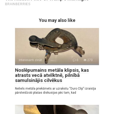
You may also like
Interesanti zināt
0
273
Noslēpumains metāla klipsis, kas
atrasts vecā atvilktnē, pilnībā
samulsinājis cilvēkus
Neliels metāla priekšmets ar uzrakstu “Duro Clip” izraisīja
pārsteidzoši plašas diskusijas pēc tam, kad