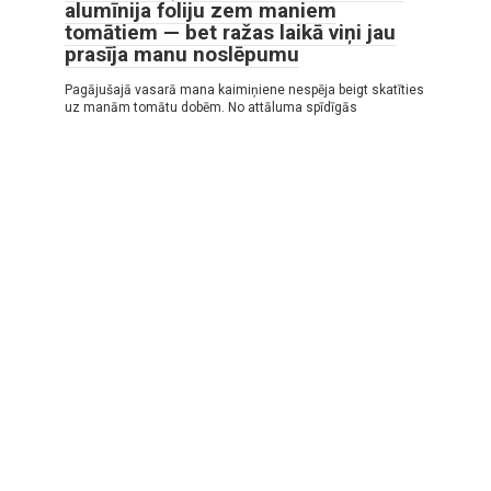
alumīnija foliju zem maniem
tomātiem — bet ražas laikā viņi jau
prasīja manu noslēpumu
Pagājušajā vasarā mana kaimiņiene nespēja beigt skatīties
uz manām tomātu dobēm. No attāluma spīdīgās