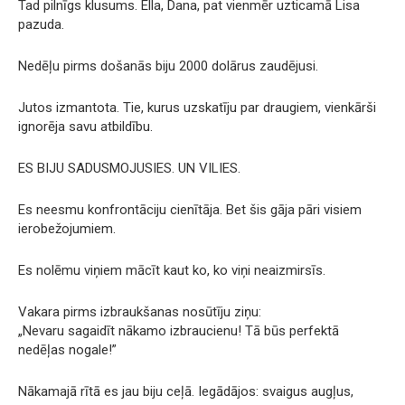
Tad pilnīgs klusums. Ella, Dana, pat vienmēr uzticamā Lisa
pazuda.
Nedēļu pirms došanās biju 2000 dolārus zaudējusi.
Jutos izmantota. Tie, kurus uzskatīju par draugiem, vienkārši
ignorēja savu atbildību.
ES BIJU SADUSMOJUSIES. UN VILIES.
Es neesmu konfrontāciju cienītāja. Bet šis gāja pāri visiem
ierobežojumiem.
Es nolēmu viņiem mācīt kaut ko, ko viņi neaizmirsīs.
Vakara pirms izbraukšanas nosūtīju ziņu:
„Nevaru sagaidīt nākamo izbraucienu! Tā būs perfektā
nedēļas nogale!”
Nākamajā rītā es jau biju ceļā. Iegādājos: svaigus augļus,