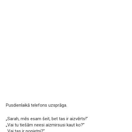
Pusdienlaikā telefons uzsprāga.
„Sarah, mēs esam šeit, bet tas ir aizvērts!”
„Vai tu tiešām neesi aizmirsusi kaut ko?”
„Vai tas ir nopietni?”