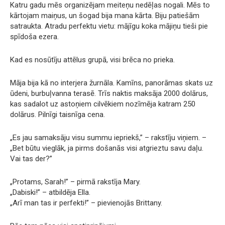
Katru gadu mēs organizējam meiteņu nedēļas nogali. Mēs to
kārtojam maiņus, un šogad bija mana kārta. Biju patiešām
satraukta. Atradu perfektu vietu: mājīgu koka mājiņu tieši pie
spīdoša ezera.
Kad es nosūtīju attēlus grupā, visi brēca no prieka.
Māja bija kā no interjera žurnāla. Kamīns, panorāmas skats uz
ūdeni, burbuļvanna terasē. Trīs naktis maksāja 2000 dolārus,
kas sadalot uz astoņiem cilvēkiem nozīmēja katram 250
dolārus. Pilnīgi taisnīga cena.
„Es jau samaksāju visu summu iepriekš,” – rakstīju viņiem. –
„Bet būtu vieglāk, ja pirms došanās visi atgrieztu savu daļu.
Vai tas der?”
„Protams, Sarah!” – pirmā rakstīja Mary.
„Dabiski!” – atbildēja Ella.
„Arī man tas ir perfekti!” – pievienojās Brittany.