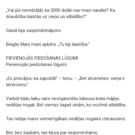
„Vai jūs neredzējāt, ka 2000 dolāri nav mazi naudiņi? Ka
draudzība balstās uz cieņu un atbildību?”
Gaisā bija sasprindzinājums.
Beigās Mary mani apķēra. „Tu biji taisnība.”
PIEVIENOJĀS PIEDOŠANAS LŪGUMI.
Pievienojās piedošanas lūgumi.
„Es priecājos, ka sapratāt” – teicu. – „Bet atcerieties: cieņa ir
divvirzienu.”
Varbūt kādu laiku vairs neorganizēšu luksusa koka mājiņu
nedēļas nogali. Bet vismaz tagad zinām, ko nozīmē atbildība.
Tas nebija mans vismierīgākais nedēļas nogales izbrauciens.
Bet, bez šaubām, tas kļuva par neaizmirstamu.