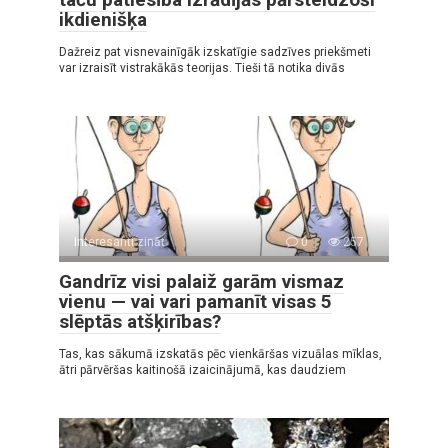
ikdienišķa
Dažreiz pat visnevainīgāk izskatīgie sadzīves priekšmeti
var izraisīt vistrakākās teorijas. Tieši tā notika divās
Interesanti zināt
0
257
Gandrīz visi palaiž garām vismaz
vienu — vai vari pamanīt visas 5
slēptās atšķirības?
Tas, kas sākumā izskatās pēc vienkāršas vizuālas mīklas,
ātri pārvēršas kaitinošā izaicinājumā, kas daudziem