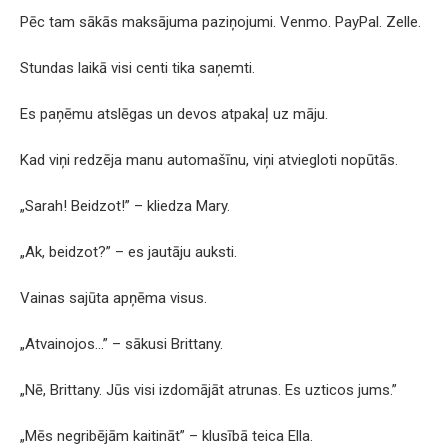
Pēc tam sākās maksājuma paziņojumi. Venmo. PayPal. Zelle.
Stundas laikā visi centi tika saņemti.
Es paņēmu atslēgas un devos atpakaļ uz māju.
Kad viņi redzēja manu automašīnu, viņi atviegloti nopūtās.
„Sarah! Beidzot!” – kliedza Mary.
„Ak, beidzot?” – es jautāju auksti.
Vainas sajūta apņēma visus.
„Atvainojos…” – sākusi Brittany.
„Nē, Brittany. Jūs visi izdomājāt atrunas. Es uzticos jums.”
„Mēs negribējām kaitināt” – klusībā teica Ella.