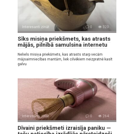
Interesanti zināt
0
320
Sīks misiņa priekšmets, kas atrasts
mājās, pilnībā samulsina internetu
Neliels misiņa priekšmets, kas atrasts starp vecām
mājsaimniecības mantām, liek cilvēkiem neizpratnē kasīt
galvu
Interesanti zināt
0
264
Dīvaini priekšmeti izraisīja paniku —
taču patiesība izrādījās pārsteidzoši