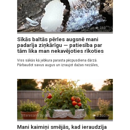
Interesanti zināt
0
393
Sīkās baltās pērles augsnē mani
padarīja ziņkārīgu — patiesība par
tām lika man nekavējoties rīkoties
Viss sākās kā jebkura parasta pēcpusdiena dārzā.
Pārbaudot savus augus un izraujot dažas nezāles,
Interesanti zināt
0
3 305
Mani kaimiņi smējās, kad ieraudzīja