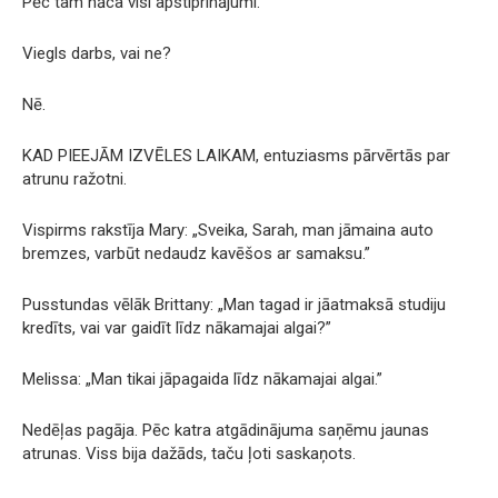
Pēc tam nāca visi apstiprinājumi.
Viegls darbs, vai ne?
Nē.
KAD PIEEJĀM IZVĒLES LAIKAM, entuziasms pārvērtās par
atrunu ražotni.
Vispirms rakstīja Mary: „Sveika, Sarah, man jāmaina auto
bremzes, varbūt nedaudz kavēšos ar samaksu.”
Pusstundas vēlāk Brittany: „Man tagad ir jāatmaksā studiju
kredīts, vai var gaidīt līdz nākamajai algai?”
Melissa: „Man tikai jāpagaida līdz nākamajai algai.”
Nedēļas pagāja. Pēc katra atgādinājuma saņēmu jaunas
atrunas. Viss bija dažāds, taču ļoti saskaņots.