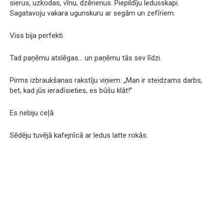
sierus, uzkodas, vīnu, dzērienus. Piepildīju ledusskapi.
Sagatavoju vakara ugunskuru ar segām un zefīriem.
Viss bija perfekti.
Tad paņēmu atslēgas… un paņēmu tās sev līdzi.
Pirms izbraukšanas rakstīju viņiem: „Man ir steidzams darbs,
bet, kad jūs ieradīsieties, es būšu klāt!”
Es nebiju ceļā.
Sēdēju tuvējā kafejnīcā ar ledus latte rokās.