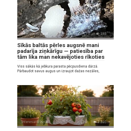
Interesanti zināt
0
395
Sīkās baltās pērles augsnē mani
padarīja ziņkārīgu — patiesība par
tām lika man nekavējoties rīkoties
Viss sākās kā jebkura parasta pēcpusdiena dārzā.
Pārbaudot savus augus un izraujot dažas nezāles,
Interesanti zināt
0
3 305