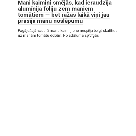
Mani kaimiņi smējās, kad ieraudzīja
alumīnija foliju zem maniem
tomātiem — bet ražas laikā viņi jau
prasīja manu noslēpumu
Pagājušajā vasarā mana kaimiņiene nespēja beigt skatīties
uz manām tomātu dobēm. No attāluma spīdīgās