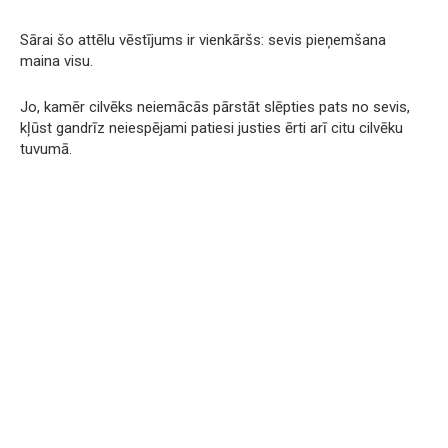
Sārai šo attēlu vēstījums ir vienkāršs: sevis pieņemšana
maina visu.
Jo, kamēr cilvēks neiemācās pārstāt slēpties pats no sevis,
kļūst gandrīz neiespējami patiesi justies ērti arī citu cilvēku
tuvumā.