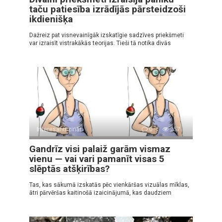
taču patiesība izrādījās pārsteidzoši
ikdienišķa
Dažreiz pat visnevainīgāk izskatīgie sadzīves priekšmeti
var izraisīt vistrakākās teorijas. Tieši tā notika divās
Interesanti zināt
0
257
Gandrīz visi palaiž garām vismaz
vienu — vai vari pamanīt visas 5
slēptās atšķirības?
Tas, kas sākumā izskatās pēc vienkāršas vizuālas mīklas,
ātri pārvēršas kaitinošā izaicinājumā, kas daudziem