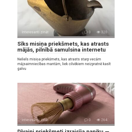
Interesanti zināt
0
320
Sīks misiņa priekšmets, kas atrasts
mājās, pilnībā samulsina internetu
Neliels misiņa priekšmets, kas atrasts starp vecām
mājsaimniecības mantām, liek cilvēkiem neizpratnē kasīt
galvu
Interesanti zināt
0
264
Dīvaini priekšmeti izraisīja paniku —