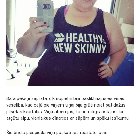
Sāra pēkšņi saprata, cik nopietni bija pasliktinājusies viņas
veselība, kad ceļā pie viņiem viņai bija grūti noiet pat dažus
pilsētas kvartālus. Viņa atcerējās, ka nemitīgi apstājās, lai
atgūtu elpu, vienlaikus cīnoties ar sāpēm un spēku izsīkumu.
Šis brīdis piespieda viņu paskatīties realitātei acīs.