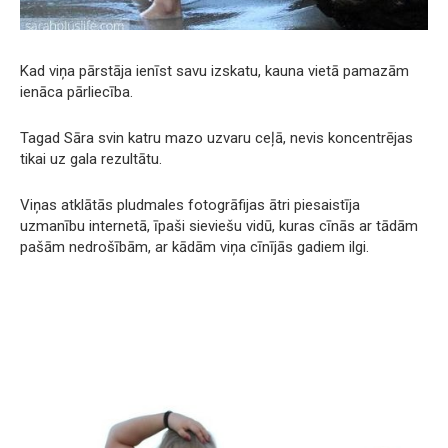
Kad viņa pārstāja ienīst savu izskatu, kauna vietā pamazām
ienāca pārliecība.
Tagad Sāra svin katru mazo uzvaru ceļā, nevis koncentrējas
tikai uz gala rezultātu.
Viņas atklātās pludmales fotogrāfijas ātri piesaistīja
uzmanību internetā, īpaši sieviešu vidū, kuras cīnās ar tādām
pašām nedrošībām, ar kādām viņa cīnījās gadiem ilgi.