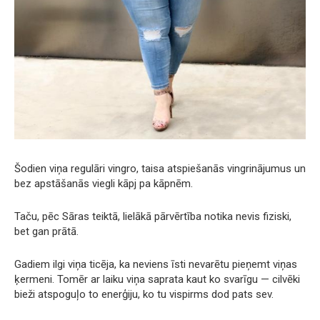
Šodien viņa regulāri vingro, taisa atspiešanās vingrinājumus un
bez apstāšanās viegli kāpj pa kāpnēm.
Taču, pēc Sāras teiktā, lielākā pārvērtība notika nevis fiziski,
bet gan prātā.
Gadiem ilgi viņa ticēja, ka neviens īsti nevarētu pieņemt viņas
ķermeni. Tomēr ar laiku viņa saprata kaut ko svarīgu — cilvēki
bieži atspoguļo to enerģiju, ko tu vispirms dod pats sev.