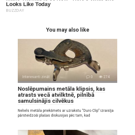
You may also like
Interesanti zināt
0
274
Noslēpumains metāla klipsis, kas
atrasts vecā atvilktnē, pilnībā
samulsinājis cilvēkus
Neliels metāla priekšmets ar uzrakstu “Duro Clip” izraisīja
pārsteidzoši plašas diskusijas pēc tam, kad