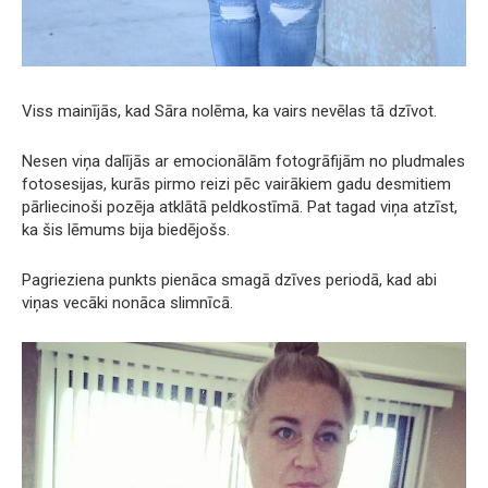
Viss mainījās, kad Sāra nolēma, ka vairs nevēlas tā dzīvot.
Nesen viņa dalījās ar emocionālām fotogrāfijām no pludmales
fotosesijas, kurās pirmo reizi pēc vairākiem gadu desmitiem
pārliecinoši pozēja atklātā peldkostīmā. Pat tagad viņa atzīst,
ka šis lēmums bija biedējošs.
Pagrieziena punkts pienāca smagā dzīves periodā, kad abi
viņas vecāki nonāca slimnīcā.