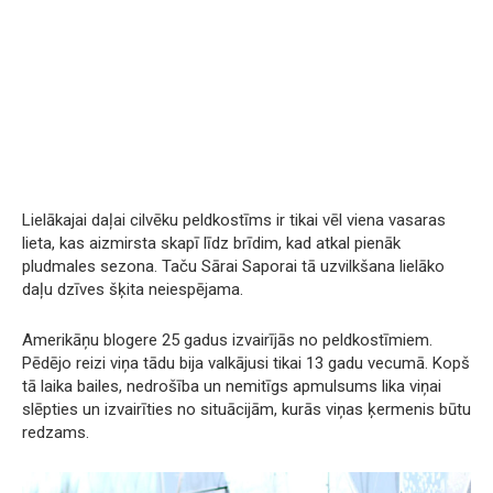
Lielākajai daļai cilvēku peldkostīms ir tikai vēl viena vasaras
lieta, kas aizmirsta skapī līdz brīdim, kad atkal pienāk
pludmales sezona. Taču Sārai Saporai tā uzvilkšana lielāko
daļu dzīves šķita neiespējama.
Amerikāņu blogere 25 gadus izvairījās no peldkostīmiem.
Pēdējo reizi viņa tādu bija valkājusi tikai 13 gadu vecumā. Kopš
tā laika bailes, nedrošība un nemitīgs apmulsums lika viņai
slēpties un izvairīties no situācijām, kurās viņas ķermenis būtu
redzams.