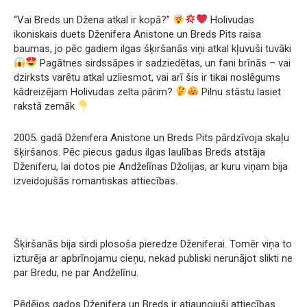
“Vai Breds un Džena atkal ir kopā?”
Holivudas
ikoniskais duets Dženifera Anistone un Breds Pits raisa
baumas, jo pēc gadiem ilgas šķiršanās viņi atkal kļuvuši tuvāki
Pagātnes sirdssāpes ir sadziedētas, un fani brīnās – vai
dzirksts varētu atkal uzliesmot, vai arī šis ir tikai noslēgums
kādreizējam Holivudas zelta pārim?
Pilnu stāstu lasiet
rakstā zemāk
2005. gadā Dženifera Anistone un Breds Pits pārdzīvoja skaļu
šķiršanos. Pēc piecus gadus ilgas laulības Breds atstāja
Dženiferu, lai dotos pie Andželīnas Džolijas, ar kuru viņam bija
izveidojušās romantiskas attiecības.
Šķiršanās bija sirdi plosoša pieredze Dženiferai. Tomēr viņa to
izturēja ar apbrīnojamu cieņu, nekad publiski nerunājot slikti ne
par Bredu, ne par Andželīnu.
Pēdējos gados Dženifera un Breds ir atjaunojuši attiecības.