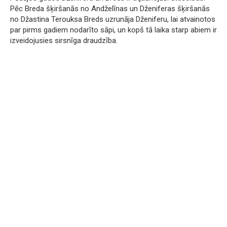
Pēc Breda šķiršanās no Andželīnas un Dženiferas šķiršanās
no Džastina Terouksa Breds uzrunāja Dženiferu, lai atvainotos
par pirms gadiem nodarīto sāpi, un kopš tā laika starp abiem ir
izveidojusies sirsnīga draudzība.