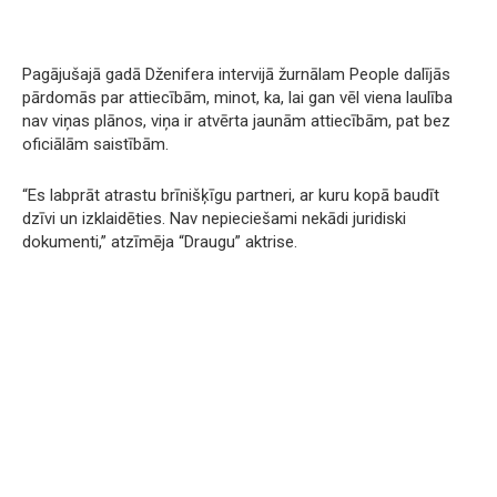
Pagājušajā gadā Dženifera intervijā žurnālam People dalījās
pārdomās par attiecībām, minot, ka, lai gan vēl viena laulība
nav viņas plānos, viņa ir atvērta jaunām attiecībām, pat bez
oficiālām saistībām.
“Es labprāt atrastu brīnišķīgu partneri, ar kuru kopā baudīt
dzīvi un izklaidēties. Nav nepieciešami nekādi juridiski
dokumenti,” atzīmēja “Draugu” aktrise.