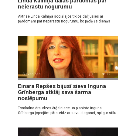
Linda Kalniņa dalās pārdomās par
neierastu nogurumu
Aktrise Linda Kalniņa sociālajos tīklos dalījusies ar
pārdomām par neparastu nogurumu, ko pēdējās dienās
Slavenības
0
12
Einara Repšes bijusī sieva Inguna
Grīnberga atklāj sava šarma
noslēpumu
Torņkalna draudzes ērģelniece un pianiste Inguna
Grīnberga joprojām pārsteidz ar savu eleganci, spilgto stilu