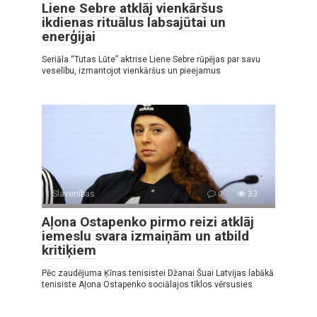
Liene Sebre atklāj vienkāršus
ikdienas rituālus labsajūtai un
enerģijai
Seriāla “Tutas Lūte” aktrise Liene Sebre rūpējas par savu
veselību, izmantojot vienkāršus un pieejamus
Slavenības
0
33
Aļona Ostapenko pirmo reizi atklāj
iemeslu svara izmaiņām un atbild
kritiķiem
Pēc zaudējuma Ķīnas tenisistei Džanai Šuai Latvijas labākā
tenisiste Aļona Ostapenko sociālajos tīklos vērsusies