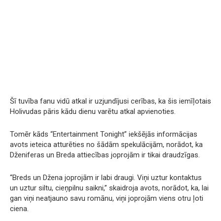
Šī tuvība fanu vidū atkal ir uzjundījusi cerības, ka šis iemīļotais
Holivudas pāris kādu dienu varētu atkal apvienoties.
Tomēr kāds “Entertainment Tonight” iekšējās informācijas
avots ieteica atturēties no šādām spekulācijām, norādot, ka
Dženiferas un Breda attiecības joprojām ir tikai draudzīgas.
“Breds un Džena joprojām ir labi draugi. Viņi uztur kontaktus
un uztur siltu, cieņpilnu saikni,” skaidroja avots, norādot, ka, lai
gan viņi neatjauno savu romānu, viņi joprojām viens otru ļoti
ciena.