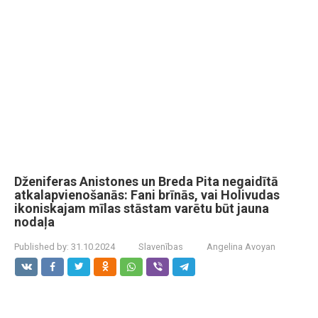
Dženiferas Anistones un Breda Pita negaidītā
atkalapvienošanās: Fani brīnās, vai Holivudas
ikoniskajam mīlas stāstam varētu būt jauna
nodaļa
Published by:
31.10.2024
Slavenības
Angelina Avoyan