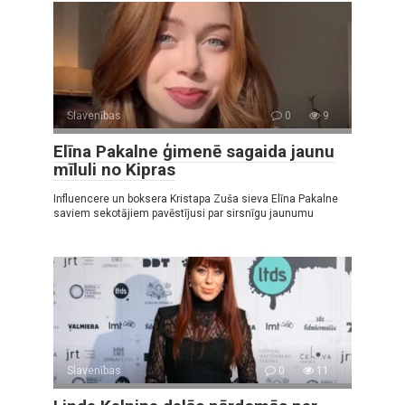
Slavenības
0
9
Elīna Pakalne ģimenē sagaida jaunu
mīluli no Kipras
Influencere un boksera Kristapa Zuša sieva Elīna Pakalne
saviem sekotājiem pavēstījusi par sirsnīgu jaunumu
Slavenības
0
11