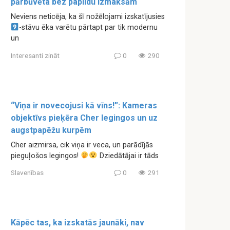
pārbūvēta bez papildu izmaksām
Neviens neticēja, ka šī nožēlojami izskatījusies
-stāvu ēka varētu pārtapt par tik modernu
un
Interesanti zināt
0
290
“Viņa ir novecojusi kā vīns!”: Kameras
objektīvs pieķēra Cher legingos un uz
augstpapēžu kurpēm
Cher aizmirsa, cik viņa ir veca, un parādījās
pieguļošos legingos!
Dziedātājai ir tāds
Slavenības
0
291
Kāpēc tas, ka izskatās jaunāki, nav