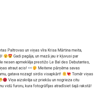
tas Paltrovas un viņas vīra Krisa Mārtina meita,
ē!
Gadi pagāja, un mazā jau ir kļuvusi par
e nesen apmeklēja prestižo Le Bal des Debutantes,
ņas atraut acis!
Meitene pārņēma savas
u, gatava nozagt sirdis visapkārt!
Tomēr viņas
Viņa aizskrēja uz priekšu un nogrieza citu
u vidū furoru, kura fotogrāfijas atradīsiet šajā rakstā!