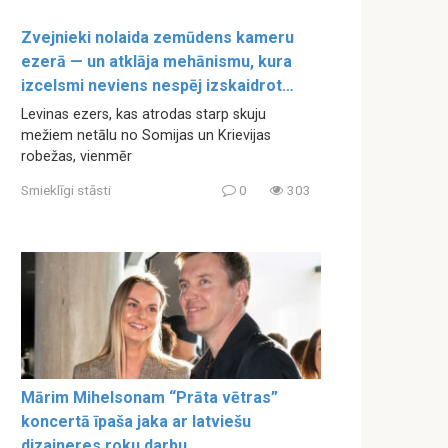
Zvejnieki nolaida zemūdens kameru
ezerā — un atklāja mehānismu, kura
izcelsmi neviens nespēj izskaidrot…
Levinas ezers, kas atrodas starp skuju
mežiem netālu no Somijas un Krievijas
robežas, vienmēr
Smieklīgi stāsti
0
303
Mārim Mihelsonam “Prāta vētras”
koncertā īpaša jaka ar latviešu
dizaineres roku darbu