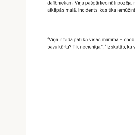
dalībniekam. Viņa pašpārliecināti pozēja,
atkāpās malā. Incidents, kas tika iemūžināt
“Viņa ir tāda pati kā viņas mamma – snobi
savu kārtu? Tik necienīga.”, “Izskatās, ka