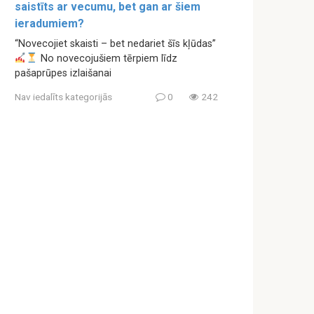
saistīts ar vecumu, bet gan ar šiem
ieradumiem?
“Novecojiet skaisti – bet nedariet šīs kļūdas”
No novecojušiem tērpiem līdz
pašaprūpes izlaišanai
Nav iedalīts kategorijās
0
242