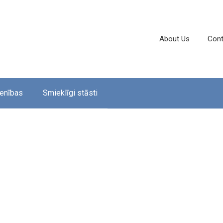
About Us
Cont
enības
Smieklīgi stāsti