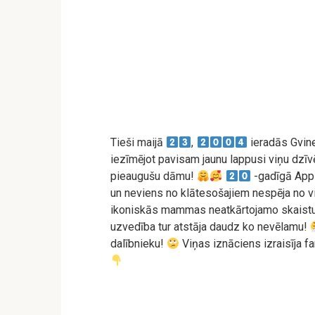
Tieši maijā
,
ieradās Gvine
iezīmējot pavisam jaunu lappusi viņu dzīv
pieaugušu dāmu!
-gadīgā Appl
un neviens no klātesošajiem nespēja no vi
ikoniskās mammas neatkārtojamo skaistum
uzvedība tur atstāja daudz ko nevēlamu!
dalībnieku!
Viņas iznāciens izraisīja fan