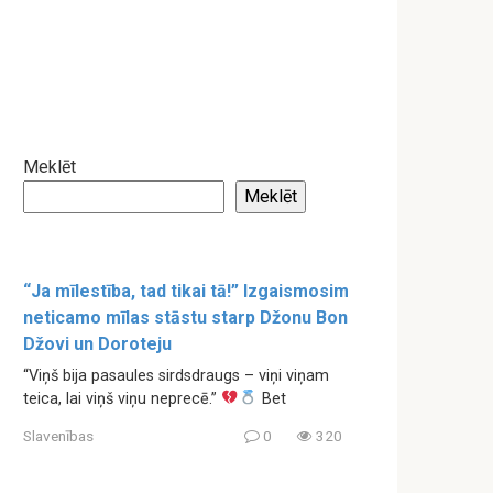
Meklēt
Meklēt
“Ja mīlestība, tad tikai tā!” Izgaismosim
neticamo mīlas stāstu starp Džonu Bon
Džovi un Doroteju
“Viņš bija pasaules sirdsdraugs – viņi viņam
teica, lai viņš viņu neprecē.”
Bet
Slavenības
0
320