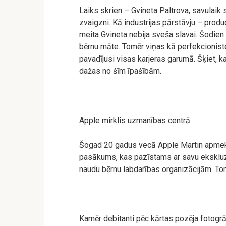
Laiks skrien – Gvineta Paltrova, savulaik 
zvaigzni. Kā industrijas pārstāvju – prod
meita Gvineta nebija sveša slavai. Šodien 
bērnu māte. Tomēr viņas kā perfekcioniste
pavadījusi visas karjeras garumā. Šķiet, k
dažas no šīm īpašībām.
Apple mirklis uzmanības centrā
Šogad 20 gadus vecā Apple Martin apmeklē
pasākums, kas pazīstams ar savu ekskluzivi
naudu bērnu labdarības organizācijām. To
Kamēr debitanti pēc kārtas pozēja fotogrā