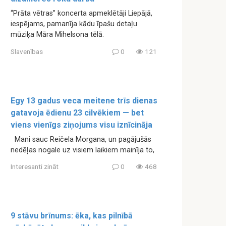
“Prāta vētras” koncerta apmeklētāji Liepājā,
iespējams, pamanīja kādu īpašu detaļu
mūziķa Māra Mihelsona tēlā.
Slavenības
0
121
Egy 13 gadus veca meitene trīs dienas
gatavoja ēdienu 23 cilvēkiem — bet
viens vienīgs ziņojums visu iznīcināja
Mani sauc Reičela Morgana, un pagājušās
nedēļas nogale uz visiem laikiem mainīja to,
Interesanti zināt
0
468
9 stāvu brīnums: ēka, kas pilnībā