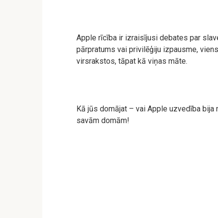
Apple rīcība ir izraisījusi debates par sla
pārpratums vai privilēģiju izpausme, viens
virsrakstos, tāpat kā viņas māte.
Kā jūs domājat – vai Apple uzvedība bija n
savām domām!