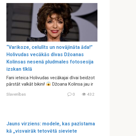
“Varikoze, celulīts un novājināta āda!”
Holivudas vecākās dīvas Džoanas
Kolinsas nesenā pludmales fotosesija
izskan tīklā
Fani ieteica Holivudas vecākajai dīvai beidzot
pārstāt valkāt bikini!
Džoana Kolinsa jau ir
Slavenības
0
432
Jauns virziens: modele, kas pazīstama
kā „visvairāk tetovētā sieviete