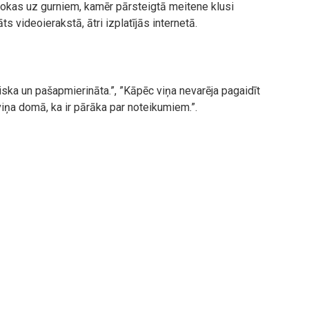
 rokas uz gurniem, kamēr pārsteigtā meitene klusi
s videoierakstā, ātri izplatījās internetā.
ska un pašapmierināta.”, ”Kāpēc viņa nevarēja pagaidīt
 viņa domā, ka ir pārāka par noteikumiem.”.