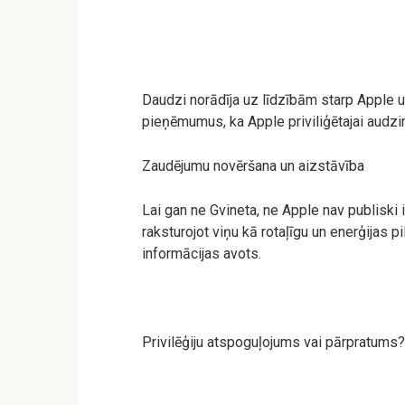
Daudzi norādīja uz līdzībām starp Apple un 
pieņēmumus, ka Apple priviliģētajai audzi
Zaudējumu novēršana un aizstāvība
Lai gan ne Gvineta, ne Apple nav publiski 
raksturojot viņu kā rotaļīgu un enerģijas p
informācijas avots.
Privilēģiju atspoguļojums vai pārpratums?