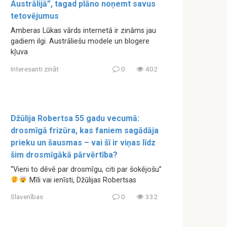
Austrālijā”, tagad plāno noņemt savus
tetovējumus
Amberas Lūkas vārds internetā ir zināms jau
gadiem ilgi. Austrāliešu modele un blogere
kļuva
Interesanti zināt
0
402
Džūlija Robertsa 55 gadu vecumā:
drosmīgā frizūra, kas faniem sagādāja
prieku un šausmas – vai šī ir viņas līdz
šim drosmīgākā pārvērtība?
“Vieni to dēvē par drosmīgu, citi par šokējošu”
Mīli vai ienīsti, Džūlijas Robertsas
Slavenības
0
332