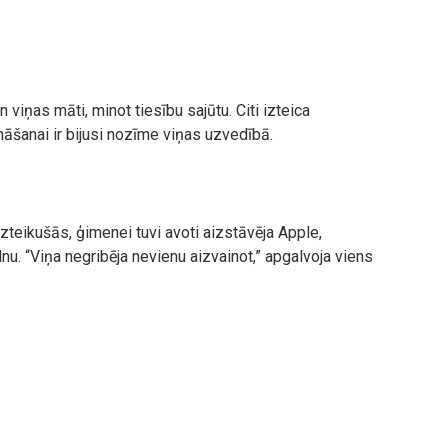
viņas māti, minot tiesību sajūtu. Citi izteica
nāšanai ir bijusi nozīme viņas uzvedībā.
izteikušās, ģimenei tuvi avoti aizstāvēja Apple,
ilnu. “Viņa negribēja nevienu aizvainot,” apgalvoja viens