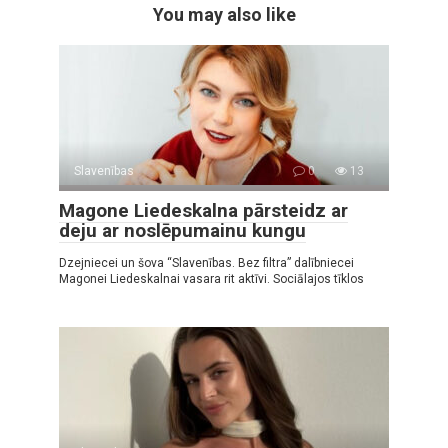
You may also like
Slavenības
0
13
Magone Liedeskalna pārsteidz ar
deju ar noslēpumainu kungu
Dzejniecei un šova “Slavenības. Bez filtra” dalībniecei
Magonei Liedeskalnai vasara rit aktīvi. Sociālajos tīklos