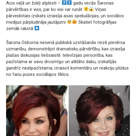
Acis vaļā un žokļi atplesti –
gadu vecās Šaronas
pārvērtības ir viss, par ko visi var runāt
Viņas
pārveidotais izskats izraisīja asas spekulācijas, un sociālos
medijus pārpludināja jautājumi
Skatiet fotogrāfijas
zemāk rakstā
Šarona Osborna nesenā publiskā uzstāšanās reizē pievērsa
uzmanību, demonstrējot dramatisku pārvērtību, kas izraisīja
plašas diskusijas tiešsaistē. televīzijas personība, kas
pazīstama ar savu drosmīgo un atklāto dabu, izskatījās
gandrīz neatpazīstama, izraisot komentāru un reakciju plūdus
no fanu puses sociālajos tīklos.