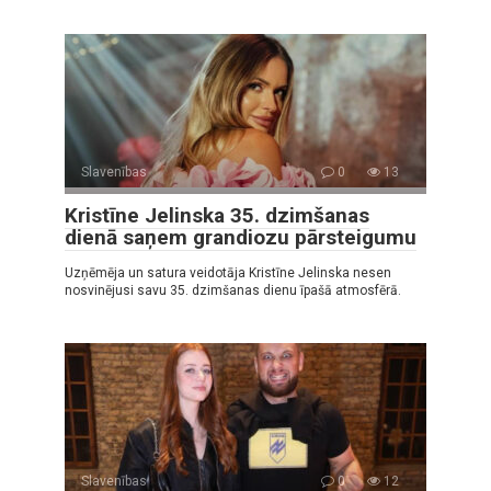
Slavenības
0
13
Kristīne Jelinska 35. dzimšanas
dienā saņem grandiozu pārsteigumu
Uzņēmēja un satura veidotāja Kristīne Jelinska nesen
nosvinējusi savu 35. dzimšanas dienu īpašā atmosfērā.
Slavenības
0
12