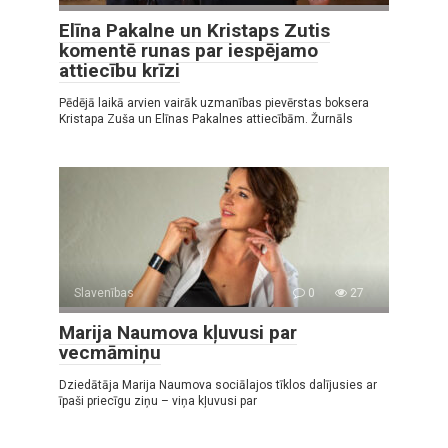
Elīna Pakalne un Kristaps Zutis
komentē runas par iespējamo
attiecību krīzi
Pēdējā laikā arvien vairāk uzmanības pievērstas boksera
Kristapa Zuša un Elīnas Pakalnes attiecībām. Žurnāls
Slavenības
0
27
Marija Naumova kļuvusi par
vecmāmiņu
Dziedātāja Marija Naumova sociālajos tīklos dalījusies ar
īpaši priecīgu ziņu – viņa kļuvusi par