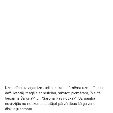
Uzmanība uz viņas izmainīto izskatu pārņēma uzmanību, un
daži lietotāji reaģēja ar neticību, rakstot, piemēram, “Vai tā
tiešām ir Šarona?” un “Šarona, kas notika?”. Uzmanība
novirzījās no notikuma, atstājot pārvērtības kā galveno
diskusiju tematu.