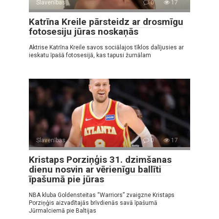
Slavenības
0
17
Katrīna Kreile pārsteidz ar drosmīgu
fotosesiju jūras noskaņās
Aktrise Katrīna Kreile savos sociālajos tīklos dalījusies ar
ieskatu īpašā fotosesijā, kas tapusi žurnālam
Slavenības
0
17
Kristaps Porziņģis 31. dzimšanas
dienu nosvin ar vērienīgu ballīti
īpašumā pie jūras
NBA kluba Goldensteitas “Warriors” zvaigzne Kristaps
Porziņģis aizvadītajās brīvdienās savā īpašumā
Jūrmalciemā pie Baltijas