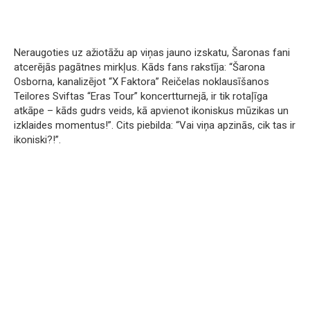
Neraugoties uz ažiotāžu ap viņas jauno izskatu, Šaronas fani
atcerējās pagātnes mirkļus. Kāds fans rakstīja: “Šarona
Osborna, kanalizējot “X Faktora” Reičelas noklausīšanos
Teilores Sviftas “Eras Tour” koncertturnejā, ir tik rotaļīga
atkāpe – kāds gudrs veids, kā apvienot ikoniskus mūzikas un
izklaides momentus!”. Cits piebilda: “Vai viņa apzinās, cik tas ir
ikoniski?!”.