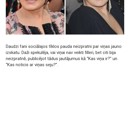
Daudzi fani sociālajos tīklos pauda neizpratni par viņas jauno
izskatu. Daži spekulēja, vai viņai nav veikti filleri, bet citi bija
neizpratnē, publicējot tādus jautājumus kā “Kas viņa ir?” un
“Kas noticis ar viņas seju?”.