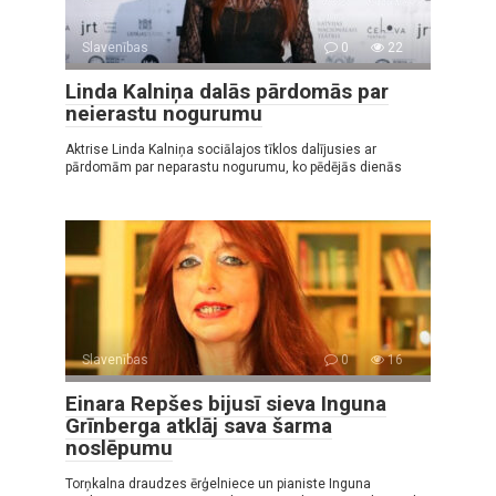
Slavenības
0
22
Linda Kalniņa dalās pārdomās par
neierastu nogurumu
Aktrise Linda Kalniņa sociālajos tīklos dalījusies ar
pārdomām par neparastu nogurumu, ko pēdējās dienās
Slavenības
0
16
Einara Repšes bijusī sieva Inguna
Grīnberga atklāj sava šarma
noslēpumu
Torņkalna draudzes ērģelniece un pianiste Inguna