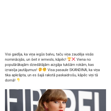
Visi gaidīja, ka viņa iegūs balvu, taču viņa zaudēja visās
nominācijās, un šeit ir iemesls, kāpēc!
Viena no
populārākajām dziedātājām aizgāja tukšām rokām, kas
izraisīja jautājumus!
Visa pasaule SKANDINA, ka viņa
tika apkrāpta, un es šajā rakstā paskaidrošu, kāpēc viņi tā
domā!