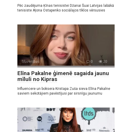
Pēc zaudējuma Ķīnas tenisistei Džanai Šuai Latvijas labākā
tenisiste Aļona Ostapenko sociālajos tīklos vērsusies
Slavenības
0
20
Elīna Pakalne ģimenē sagaida jaunu
mīluli no Kipras
Influencere un boksera Kristapa Zuša sieva Elīna Pakalne
saviem sekotājiem pavēstījusi par sirsnīgu jaunumu