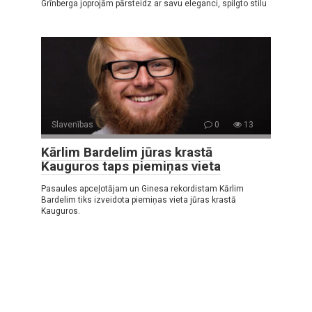
Grīnberga joprojām pārsteidz ar savu eleganci, spilgto stilu
Slavenības
0
13
Kārlim Bardelim jūras krastā
Kauguros taps piemiņas vieta
Pasaules apceļotājam un Ginesa rekordistam Kārlim
Bardelim tiks izveidota piemiņas vieta jūras krastā
Kauguros.