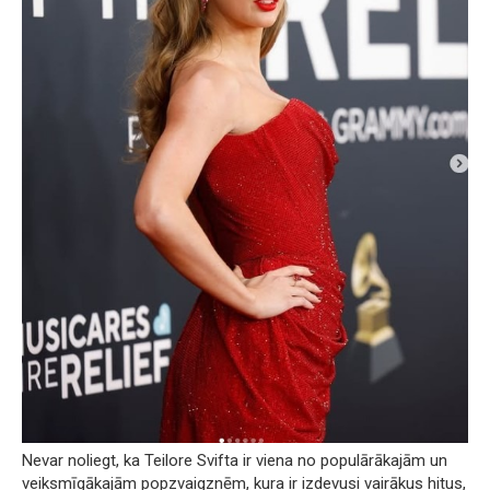
Nevar noliegt, ka Teilore Svifta ir viena no populārākajām un
veiksmīgākajām popzvaigznēm, kura ir izdevusi vairākus hitus,