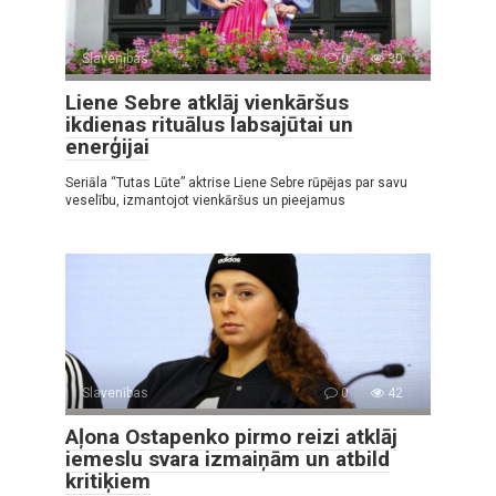
Slavenības
0
30
Liene Sebre atklāj vienkāršus
ikdienas rituālus labsajūtai un
enerģijai
Seriāla “Tutas Lūte” aktrise Liene Sebre rūpējas par savu
veselību, izmantojot vienkāršus un pieejamus
Slavenības
0
42
Aļona Ostapenko pirmo reizi atklāj
iemeslu svara izmaiņām un atbild
kritiķiem