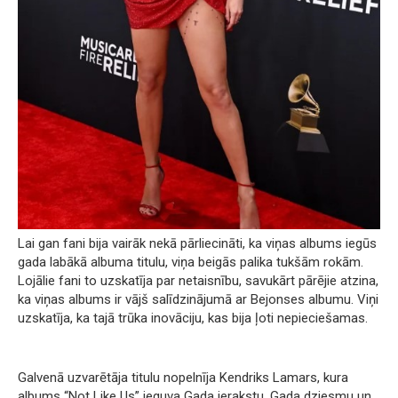
Lai gan fani bija vairāk nekā pārliecināti, ka viņas albums iegūs
gada labākā albuma titulu, viņa beigās palika tukšām rokām.
Lojālie fani to uzskatīja par netaisnību, savukārt pārējie atzina,
ka viņas albums ir vājš salīdzinājumā ar Bejonses albumu. Viņi
uzskatīja, ka tajā trūka inovāciju, kas bija ļoti nepieciešamas.
Galvenā uzvarētāja titulu nopelnīja Kendriks Lamars, kura
albums “Not Like Us” ieguva Gada ierakstu, Gada dziesmu un