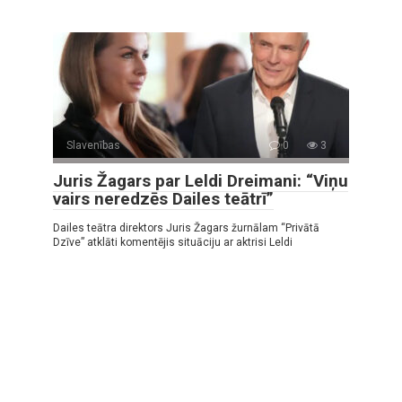
Slavenības
0
3
Juris Žagars par Leldi Dreimani: “Viņu
vairs neredzēs Dailes teātrī”
Dailes teātra direktors Juris Žagars žurnālam “Privātā
Dzīve” atklāti komentējis situāciju ar aktrisi Leldi