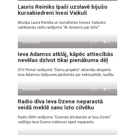
Lauris Reiniks īpaši uzslavē bijušo
kursabiedreni Inesi Vaikuli
Mūziķa Laura Reinika un žurnālistes Ineses Vaikules
satikšanās radio raidījumā “Ar dziesmu par dzīvi”
Slavenības
0
2
Ieva Adamss atklāj, kāpēc attiecībās
nevēlas dzīvot tikai pienākuma dēļ
STV Pirmā! raidījumā “Dāmu projekts” attiecību eksperte
Ieva Adamss dalījusies pārdomās par seksualitāti, laulību
Slavenības
0
2
Radio dīva Ieva Dzene neparastā
veidā meklē savu īsto cilvēku
Radio SWH raidījuma “Dzenies brīvdienās ar Ievu Dzeni”
vadītāja Ieva Dzene nolēmusi spert neparastu