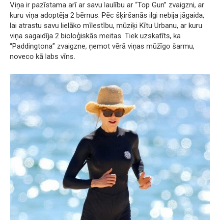
Viņa ir pazīstama arī ar savu laulību ar “Top Gun” zvaigzni, ar
kuru viņa adoptēja 2 bērnus. Pēc šķiršanās ilgi nebija jāgaida,
lai atrastu savu lielāko mīlestību, mūziķi Kītu Urbanu, ar kuru
viņa sagaidīja 2 bioloģiskās meitas. Tiek uzskatīts, ka
“Paddingtona” zvaigzne, ņemot vērā viņas mūžīgo šarmu,
noveco kā labs vīns.