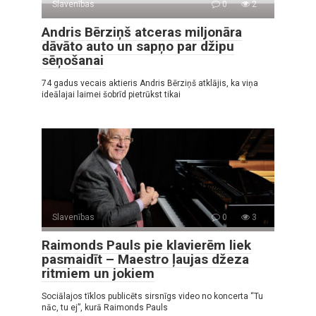
Slavenības
0
2
Andris Bērziņš atceras miljonāra
dāvāto auto un sapņo par džipu
sēņošanai
74 gadus vecais aktieris Andris Bērziņš atklājis, ka viņa
ideālajai laimei šobrīd pietrūkst tikai
Slavenības
0
3
Raimonds Pauls pie klavierēm liek
pasmaidīt – Maestro ļaujas džeza
ritmiem un jokiem
Sociālajos tīklos publicēts sirsnīgs video no koncerta “Tu
nāc, tu ej”, kurā Raimonds Pauls