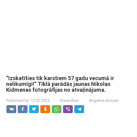
“Izskatīties tik karstiem 57 gadu vecumā ir
nelikumīgi!” Tīklā parādās jaunas Nikolas
Kidmenas fotogrāfijas no atvaļinājuma.
Published by:
13.02.2025
Slavenības
Angelina Avoyan