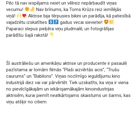
Pēc tā nav iespējams neiet un vēlreiz nepārbaudīt viņas
vecumu!
Nav brīnums, ka Toms Krūzs reiz iemīlējās
viņā!
Aktrise bija tērpusies bikini un parādīja, kā patiesībā
vajadzētu izskatīties
gadus vecai sievietei!
Paparaci slepus pieķēra viņu pludmalē, un fotogrāfijas
parādīšu šajā rakstā!
Šī austrāliešu un amerikāņu aktrise un producente ir pasaulē
pazīstama ar lomām filmās “Plaši aizvērtās acis”, “Trušu
caurums” un “Babilons”. Viņas nozīmīgo ieguldījumu kino
industrijā diez vai var pārvērtēt. Tiek uzskatīts, ka viņa ir viena
no pievilcīgākajām un iekārojamākajām kinoindustrijas
aktrisēm, kurai piemīt neatkārtojams skaistums un šarms, kas
viņu atšķir no citiem.