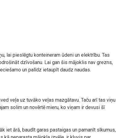
ņu, lai pieslēgtu konteineram ūdeni un elektrību. Tas
odrošināt dzīvošanu. Lai gan šis mājoklis nav grezns,
ieciešamo un palīdz ietaupīt daudz naudas.
jāved veļa uz tuvāko veļas mazgātavu. Taču arī tas viņu
ajam solim un novērtē mieru, ko viņam ir devusi šī
rāk iet ārā, baudīt garas pastaigas un pamanīt sīkumus,
s kā neparasta mājokļa izvēle, ir kļuvis par