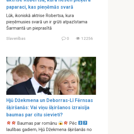
paparaci, kas pieņēmās svarā
Lūk, ikoniskā aktrise Robertsa, kura
pieņēmusies svarā un ir grūti atpazīstama
Šarmantā un pieprasītā
Slavenības
0
12256
Hjū Džekmena un Deborras-Lī Fērnsas
šķiršanās: Vai viņu šķiršanos izraisīja
baumas par citu sievieti?
Baumas par romānu
Pēc
laulības gadiem, Hjū Džekmena šķiršanās no