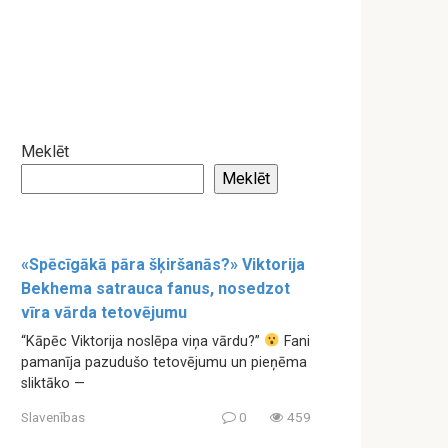
Meklēt
Meklēt
«Spēcīgākā pāra šķiršanās?» Viktorija
Bekhema satrauca fanus, nosedzot
vīra vārda tetovējumu
“Kāpēc Viktorija noslēpa viņa vārdu?”
Fani
pamanīja pazudušo tetovējumu un pieņēma
sliktāko —
Slavenības
0
459