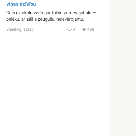
viņas dzīvību
Ceļš uz skolu veda gar tukšu zemes gabalu —
pelēku, ar zāli aizaugušu, neievērojamu.
Smieklīgi stāsti
0
468