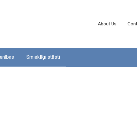
About Us
Cont
enības
Smieklīgi stāsti