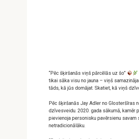
“Pēc šķiršanās viņš pārcēlās uz šo”
tikai sāka visu no jauna – viņš samazināj
tāds, kā jūs domājat. Skatiet, kā viņš dz
Pēc šķiršanās Jay Adler no Glosteršīras ne
dzīvesveidu. 2020. gada sākumā, kamēr pas
pievienoja personisku pavērsienu savam s
netradicionālāku.