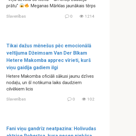
prātu”
Meganas Mārklas jaunākais tērps
Slavenības
0
1214
Tikai dažus mēnešus pēc emocionālā
veltījuma Džeimsam Van Der Bīkam
Hetere Makomba apprec vīrieti, kurš
viņu gaidīja gadiem ilgi
Hetere Makomba oficiāli sākusi jaunu dzīves
nodaļu, un šī notikuma laiks daudziem
cilvēkiem licis
Slavenības
0
102
Fani viņu gandrīz neatpazina: Holivudas
aktrise Robertsa, kura nesen pieķēra