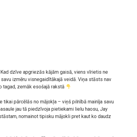
Kad dzīve apgriezās kājām gaisā, viens vīrietis ne
a savu izmēru visnegaidītākajā veidā. Viņa stāsts nav
īvo tagad, zemāk esošajā rakstā
 tikai pārcēlās no mājokļa – viņš pilnībā mainīja savu
aule jau tā piedzīvoja pietiekami lielu haosu, Jay
tāstam, nomainot tipisku mājokli pret kaut ko daudz