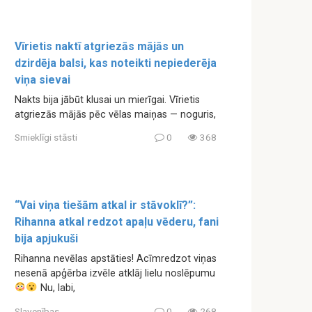
Vīrietis naktī atgriezās mājās un
dzirdēja balsi, kas noteikti nepiederēja
viņa sievai
Nakts bija jābūt klusai un mierīgai. Vīrietis
atgriezās mājās pēc vēlas maiņas — noguris,
Smieklīgi stāsti
0
368
“Vai viņa tiešām atkal ir stāvoklī?”:
Rihanna atkal redzot apaļu vēderu, fani
bija apjukuši
Rihanna nevēlas apstāties! Acīmredzot viņas
nesenā apģērba izvēle atklāj lielu noslēpumu
Nu, labi,
Slavenības
0
268