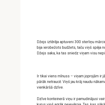
Džejs iztērēja aptuveni 300 sterliņu mārci
bija ierobežots budžets, taču viņš spēja n
Džejs saka, ka tas sniedz viņam visu nep
Ir tikai viens mīnuss – viņam joprojām ir 
pārāk netraucē. Viņš jau krāj naudu nākam
vienkāršā dzīve.
Dzīve konteinerā viņu ir pamudinājusi vai
kurus viņš agrāk neievēroja. Tas, kas sākā