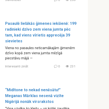
Pasaulē lielākās ģimenes iekšienē: 199
radinieki dzīvo zem viena jumta pēc
tam, kad viens vīrietis apprecēja 39
sievietes
Viena no pasaules neticamākajām ģimenēm
dzīvo kopā zem viena jumta milzīgā
piecstāvu mājā —
Interesanti zināt
0
231
“Midltone to nekad nenēsātu!”
Meganas Mārklas nesenā vizīte
Nigērijā nonāk virsrakstos
“Viņa uzvilka šo kleitu – un kritiķi zaudēja