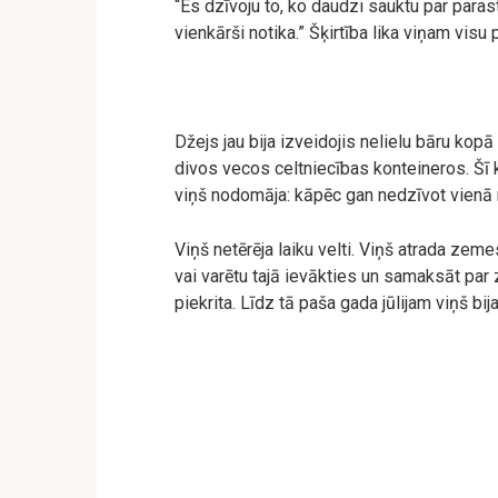
“Es dzīvoju to, ko daudzi sauktu par parast
vienkārši notika.” Šķirtība lika viņam visu
Džejs jau bija izveidojis nelielu bāru kopā
divos vecos celtniecības konteineros. Šī k
viņš nodomāja: kāpēc gan nedzīvot vienā
Viņš netērēja laiku velti. Viņš atrada zeme
vai varētu tajā ievākties un samaksāt pa
piekrita. Līdz tā paša gada jūlijam viņš bi