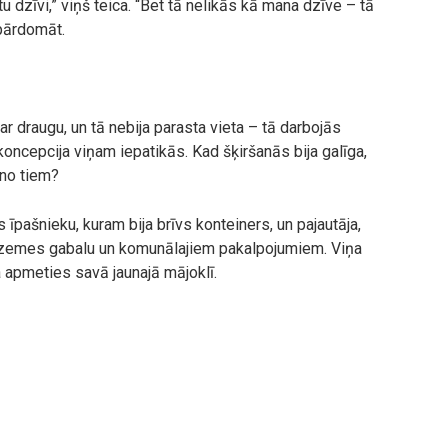
u dzīvi,” viņš teica. “Bet tā nelikās kā mana dzīve – tā
 pārdomāt.
 ar draugu, un tā nebija parasta vieta – tā darbojās
oncepcija viņam iepatikās. Kad šķiršanās bija galīga,
 no tiem?
s īpašnieku, kuram bija brīvs konteiners, un pajautāja,
r zemes gabalu un komunālajiem pakalpojumiem. Viņa
ja apmeties savā jaunajā mājoklī.