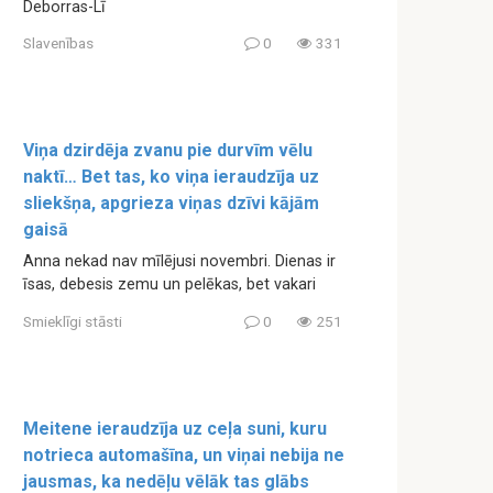
Deborras-Lī
Slavenības
0
331
Viņa dzirdēja zvanu pie durvīm vēlu
naktī… Bet tas, ko viņa ieraudzīja uz
sliekšņa, apgrieza viņas dzīvi kājām
gaisā
Anna nekad nav mīlējusi novembri. Dienas ir
īsas, debesis zemu un pelēkas, bet vakari
Smieklīgi stāsti
0
251
Meitene ieraudzīja uz ceļa suni, kuru
notrieca automašīna, un viņai nebija ne
jausmas, ka nedēļu vēlāk tas glābs