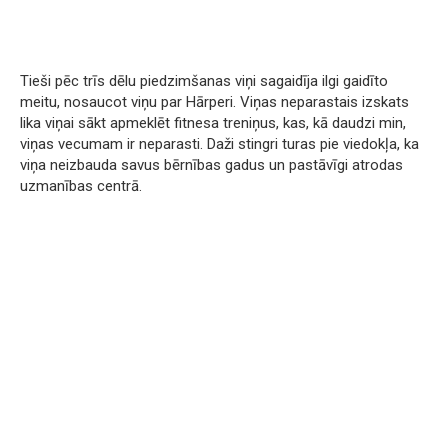
Tieši pēc trīs dēlu piedzimšanas viņi sagaidīja ilgi gaidīto
meitu, nosaucot viņu par Hārperi. Viņas neparastais izskats
lika viņai sākt apmeklēt fitnesa treniņus, kas, kā daudzi min,
viņas vecumam ir neparasti. Daži stingri turas pie viedokļa, ka
viņa neizbauda savus bērnības gadus un pastāvīgi atrodas
uzmanības centrā.