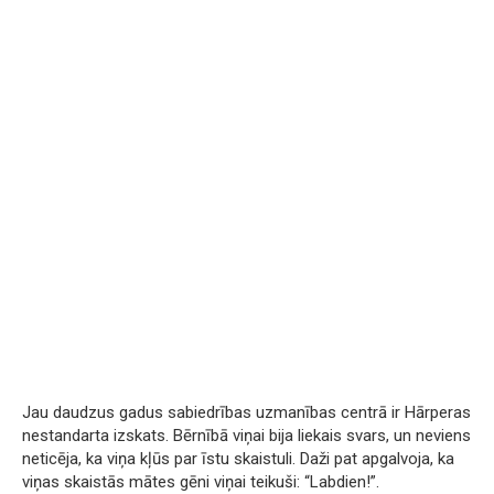
Jau daudzus gadus sabiedrības uzmanības centrā ir Hārperas
nestandarta izskats. Bērnībā viņai bija liekais svars, un neviens
neticēja, ka viņa kļūs par īstu skaistuli. Daži pat apgalvoja, ka
viņas skaistās mātes gēni viņai teikuši: “Labdien!”.