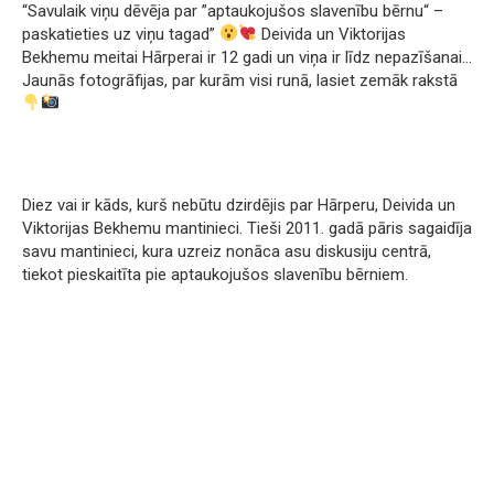
“Savulaik viņu dēvēja par ”aptaukojušos slavenību bērnu“ –
paskatieties uz viņu tagad”
Deivida un Viktorijas
Bekhemu meitai Hārperai ir 12 gadi un viņa ir līdz nepazīšanai…
Jaunās fotogrāfijas, par kurām visi runā, lasiet zemāk rakstā
Diez vai ir kāds, kurš nebūtu dzirdējis par Hārperu, Deivida un
Viktorijas Bekhemu mantinieci. Tieši 2011. gadā pāris sagaidīja
savu mantinieci, kura uzreiz nonāca asu diskusiju centrā,
tiekot pieskaitīta pie aptaukojušos slavenību bērniem.