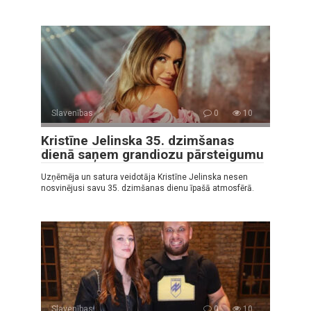
Slavenības
0
10
Kristīne Jelinska 35. dzimšanas
dienā saņem grandiozu pārsteigumu
Uzņēmēja un satura veidotāja Kristīne Jelinska nesen
nosvinējusi savu 35. dzimšanas dienu īpašā atmosfērā.
Slavenības
0
10