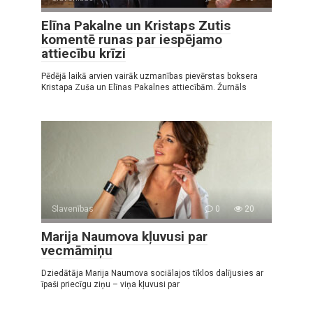
Elīna Pakalne un Kristaps Zutis
komentē runas par iespējamo
attiecību krīzi
Pēdējā laikā arvien vairāk uzmanības pievērstas boksera
Kristapa Zuša un Elīnas Pakalnes attiecībām. Žurnāls
Slavenības
0
20
Marija Naumova kļuvusi par
vecmāmiņu
Dziedātāja Marija Naumova sociālajos tīklos dalījusies ar
īpaši priecīgu ziņu – viņa kļuvusi par