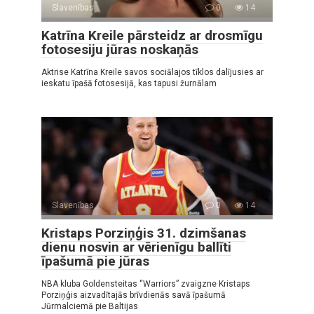
Slavenības
0
14
Katrīna Kreile pārsteidz ar drosmīgu
fotosesiju jūras noskaņās
Aktrise Katrīna Kreile savos sociālajos tīklos dalījusies ar
ieskatu īpašā fotosesijā, kas tapusi žurnālam
Slavenības
0
14
Kristaps Porziņģis 31. dzimšanas
dienu nosvin ar vērienīgu ballīti
īpašumā pie jūras
NBA kluba Goldensteitas “Warriors” zvaigzne Kristaps
Porziņģis aizvadītajās brīvdienās savā īpašumā
Jūrmalciemā pie Baltijas