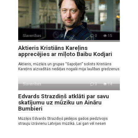
Slavenības
0
15
Aktieris Kristiāns Kareļins
apprecējies ar mīļoto Baibu Kodjari
Aktieris, mūziķis un grupas “Gapoljeri” solists Kristiāns
Kareļins aizvadītās nedēļas nogalē mija laulības gredzenus
Slavenības
0
14
Edvards Strazdiņš atklāti par savu
skatījumu uz mūziku un Aināru
Bumbieri
Mūziķis Edvards Strazdiņš pēdējos gados piedzīvojis
strauju izrāvienu Latvijas mūzikā. Lai gan vēl nesen