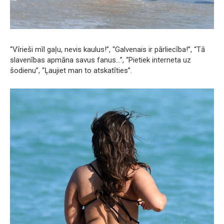
“Vīrieši mīl gaļu, nevis kaulus!”, “Galvenais ir pārliecība!”, “Tā
slavenības apmāna savus fanus…”, “Pietiek interneta uz
šodienu”, “Ļaujiet man to atskatīties”.