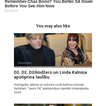
You may also like
Slavenības
0
13
Dž. Dž. Džilindžers un Linda Kalniņa
apstiprina laulību
Horeogrāfe, aktrise un režisore Linda Kalniņa intervijā
žurnālam “Jauns OK” apstiprinājusi iepriekš izskanējušās
ziņas