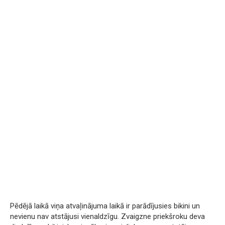
Pēdējā laikā viņa atvaļinājuma laikā ir parādījusies bikini un
nevienu nav atstājusi vienaldzīgu. Zvaigzne priekšroku deva