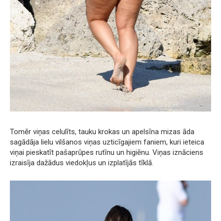
Tomēr viņas celulīts, tauku krokas un apelsīna mizas āda
sagādāja lielu vilšanos viņas uzticīgajiem faniem, kuri ieteica
viņai pieskatīt pašaprūpes rutīnu un higiēnu. Viņas iznāciens
izraisīja dažādus viedokļus un izplatījās tīklā.