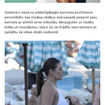
Greiema ir viena no ietekmīgākajām ķermeņa pozitīvisma
personībām, kas mudina cilvēkus visā pasaulē pieņemt savu
ķermeni un attīstīt sevis mīlestību. Neraugoties uz cilvēku
kritiku un nosodījumu, viņa ir tur, lai izrādītu savu ķermeni un
parādītu, ka nekas ideāls neeksistē.