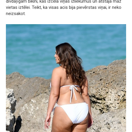
divdaļīgam bikini, kas izcēla viņas izliekumus un atstāja maz
vietas iztēlei. Teikt, ka visas acis bija pievērstas viņai, ir neko
neizsakot.