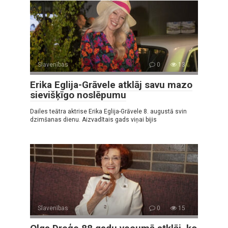
Slavenības
0
13
Erika Eglija-Grāvele atklāj savu mazo
sievišķīgo noslēpumu
Dailes teātra aktrise Erika Eglija-Grāvele 8. augustā svin
dzimšanas dienu. Aizvadītais gads viņai bijis
Slavenības
0
15