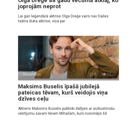
Olga Dreģe 88 gadu vecumā atklāj, ko
joprojām neprot
Lai gan leģendārā aktrise Olga Dreģe vairs nav Dailes
teātra štata aktrise, viņa par
Slavenības
0
11
Maksims Buselis īpašā jubilejā
pateicas tēvam, kurš veidojis viņa
dzīves ceļu
Aktieris Maksims Buselis publiski dalījies ar aizkustinošu
vēstījumu savam tēvam Mihailam, kurš nosvinējis 60