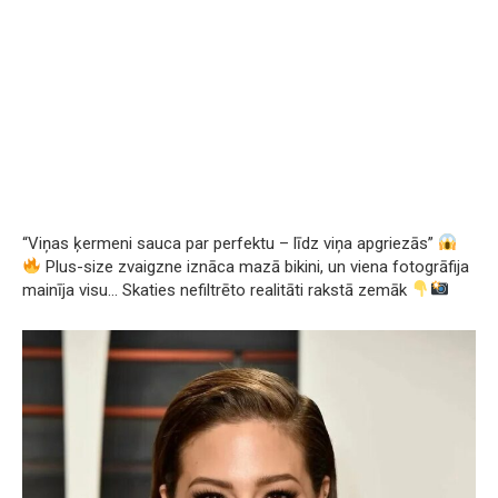
“Viņas ķermeni sauca par perfektu – līdz viņa apgriezās”
Plus-size zvaigzne iznāca mazā bikini, un viena fotogrāfija
mainīja visu… Skaties nefiltrēto realitāti rakstā zemāk