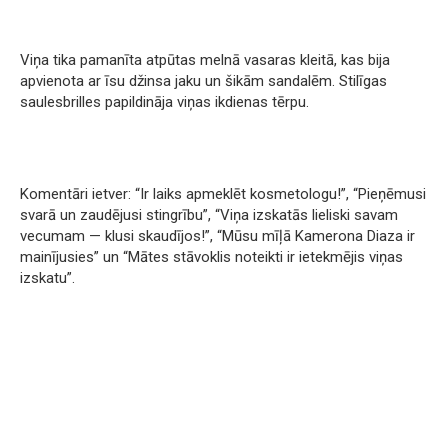
Viņa tika pamanīta atpūtas melnā vasaras kleitā, kas bija
apvienota ar īsu džinsa jaku un šikām sandalēm. Stilīgas
saulesbrilles papildināja viņas ikdienas tērpu.
Komentāri ietver: “Ir laiks apmeklēt kosmetologu!”, “Pieņēmusi
svarā un zaudējusi stingrību”, “Viņa izskatās lieliski savam
vecumam — klusi skaudījos!”, “Mūsu mīļā Kamerona Diaza ir
mainījusies” un “Mātes stāvoklis noteikti ir ietekmējis viņas
izskatu”.