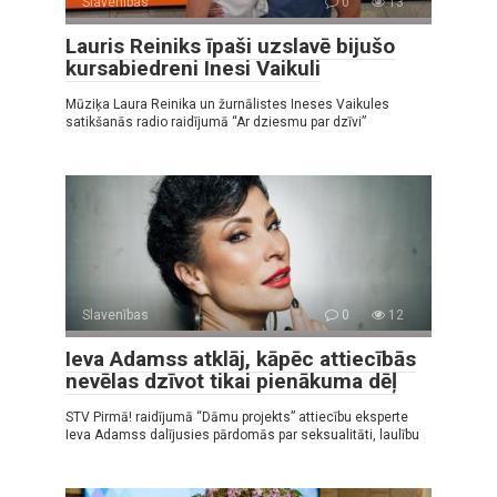
Slavenības
0
13
Lauris Reiniks īpaši uzslavē bijušo
kursabiedreni Inesi Vaikuli
Mūziķa Laura Reinika un žurnālistes Ineses Vaikules
satikšanās radio raidījumā “Ar dziesmu par dzīvi”
Slavenības
0
12
Ieva Adamss atklāj, kāpēc attiecībās
nevēlas dzīvot tikai pienākuma dēļ
STV Pirmā! raidījumā “Dāmu projekts” attiecību eksperte
Ieva Adamss dalījusies pārdomās par seksualitāti, laulību