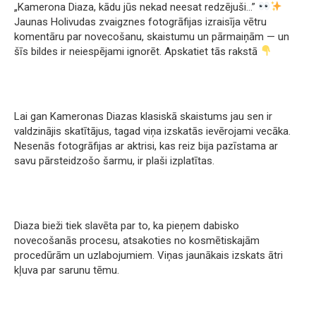
„Kamerona Diaza, kādu jūs nekad neesat redzējuši…”
Jaunas Holivudas zvaigznes fotogrāfijas izraisīja vētru
komentāru par novecošanu, skaistumu un pārmaiņām — un
šīs bildes ir neiespējami ignorēt. Apskatiet tās rakstā
Lai gan Kameronas Diazas klasiskā skaistums jau sen ir
valdzinājis skatītājus, tagad viņa izskatās ievērojami vecāka.
Nesenās fotogrāfijas ar aktrisi, kas reiz bija pazīstama ar
savu pārsteidzošo šarmu, ir plaši izplatītas.
Diaza bieži tiek slavēta par to, ka pieņem dabisko
novecošanās procesu, atsakoties no kosmētiskajām
procedūrām un uzlabojumiem. Viņas jaunākais izskats ātri
kļuva par sarunu tēmu.