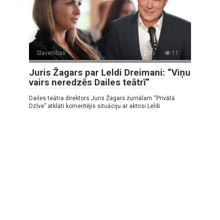
Slavenības
0
11
Juris Žagars par Leldi Dreimani: “Viņu
vairs neredzēs Dailes teātrī”
Dailes teātra direktors Juris Žagars žurnālam “Privātā
Dzīve” atklāti komentējis situāciju ar aktrisi Leldi