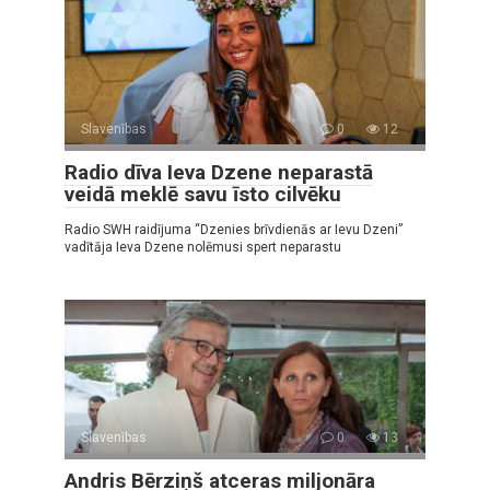
Slavenības
0
12
Radio dīva Ieva Dzene neparastā
veidā meklē savu īsto cilvēku
Radio SWH raidījuma “Dzenies brīvdienās ar Ievu Dzeni”
vadītāja Ieva Dzene nolēmusi spert neparastu
Slavenības
0
13
Andris Bērziņš atceras miljonāra