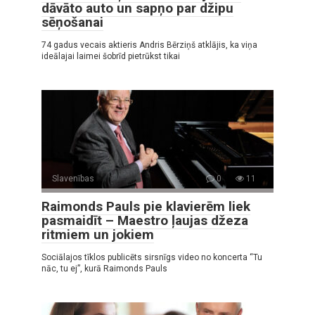
dāvāto auto un sapņo par džipu
sēņošanai
74 gadus vecais aktieris Andris Bērziņš atklājis, ka viņa
ideālajai laimei šobrīd pietrūkst tikai
Slavenības
0
11
Raimonds Pauls pie klavierēm liek
pasmaidīt – Maestro ļaujas džeza
ritmiem un jokiem
Sociālajos tīklos publicēts sirsnīgs video no koncerta “Tu
nāc, tu ej”, kurā Raimonds Pauls