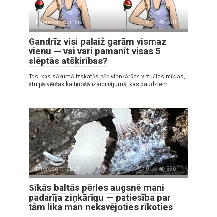
Interesanti zināt
0
258
Gandrīz visi palaiž garām vismaz
vienu — vai vari pamanīt visas 5
slēptās atšķirības?
Tas, kas sākumā izskatās pēc vienkāršas vizuālas mīklas,
ātri pārvēršas kaitinošā izaicinājumā, kas daudziem
Interesanti zināt
0
396
Sīkās baltās pērles augsnē mani
padarīja ziņkārīgu — patiesība par
tām lika man nekavējoties rīkoties