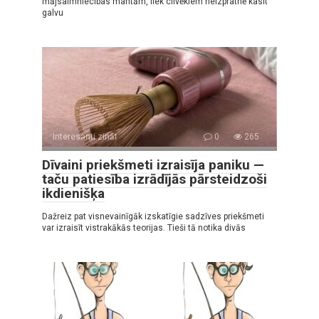
mājsaimniecības mantām, liek cilvēkiem neizpratnē kasīt
galvu
Interesanti zināt
0
265
Dīvaini priekšmeti izraisīja paniku —
taču patiesība izrādījās pārsteidzoši
ikdienišķa
Dažreiz pat visnevainīgāk izskatīgie sadzīves priekšmeti
var izraisīt vistrakākās teorijas. Tieši tā notika divās