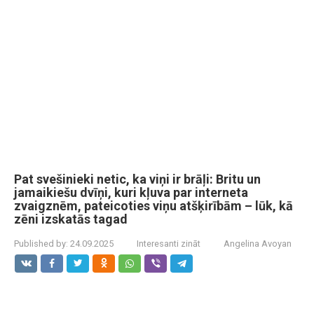
Pat svešinieki netic, ka viņi ir brāļi: Britu un
jamaikiešu dvīņi, kuri kļuva par interneta
zvaigznēm, pateicoties viņu atšķirībām – lūk, kā
zēni izskatās tagad
Published by:
24.09.2025
Interesanti zināt
Angelina Avoyan