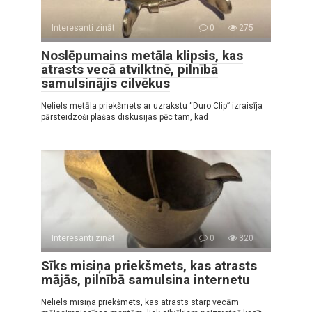
Interesanti zināt
0
275
Noslēpumains metāla klipsis, kas
atrasts vecā atvilktnē, pilnībā
samulsinājis cilvēkus
Neliels metāla priekšmets ar uzrakstu “Duro Clip” izraisīja
pārsteidzoši plašas diskusijas pēc tam, kad
Interesanti zināt
0
320
Sīks misiņa priekšmets, kas atrasts
mājās, pilnībā samulsina internetu
Neliels misiņa priekšmets, kas atrasts starp vecām