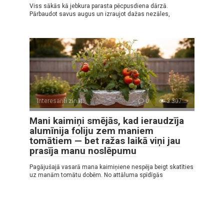
Viss sākās kā jebkura parasta pēcpusdiena dārzā.
Pārbaudot savus augus un izraujot dažas nezāles,
Interesanti zināt
0
3 307
Mani kaimiņi smējās, kad ieraudzīja
alumīnija foliju zem maniem
tomātiem — bet ražas laikā viņi jau
prasīja manu noslēpumu
Pagājušajā vasarā mana kaimiņiene nespēja beigt skatīties
uz manām tomātu dobēm. No attāluma spīdīgās