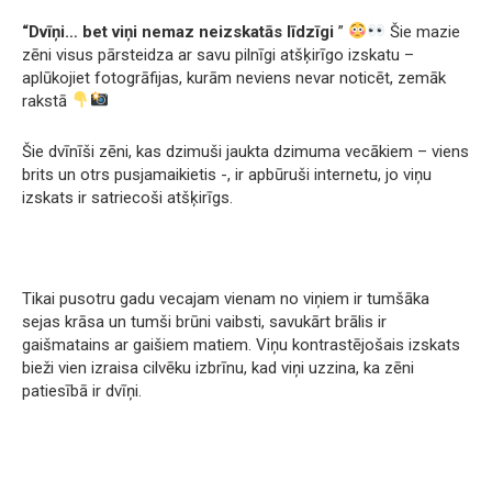
“Dvīņi… bet viņi nemaz neizskatās līdzīgi
”
Šie mazie
zēni visus pārsteidza ar savu pilnīgi atšķirīgo izskatu –
aplūkojiet fotogrāfijas, kurām neviens nevar noticēt, zemāk
rakstā
Šie dvīnīši zēni, kas dzimuši jaukta dzimuma vecākiem – viens
brits un otrs pusjamaikietis -, ir apbūruši internetu, jo viņu
izskats ir satriecoši atšķirīgs.
Tikai pusotru gadu vecajam vienam no viņiem ir tumšāka
sejas krāsa un tumši brūni vaibsti, savukārt brālis ir
gaišmatains ar gaišiem matiem. Viņu kontrastējošais izskats
bieži vien izraisa cilvēku izbrīnu, kad viņi uzzina, ka zēni
patiesībā ir dvīņi.