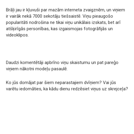
Brāļi jau ir kļuvuši par mazām interneta zvaigznēm, un viņiem
ir vairāk nekā 7000 sekotāju tiešsaistē. Viņu pieaugošo
popularitāti nodrošina ne tikai viņu unikālais izskats, bet arī
atšķirīgās personības, kas izgaismojas fotogrāfijās un
videoklipos.
Daudzi komentētāji apbrīno viņu skaistumu un pat pareģo
viņiem nākotni modeļu pasaulē.
Ko jūs domājat par šiem neparastajiem dvīņiem? Vai jūs
varētu iedomāties, ka kādu dienu redzēsiet viņus uz skrejceļa?