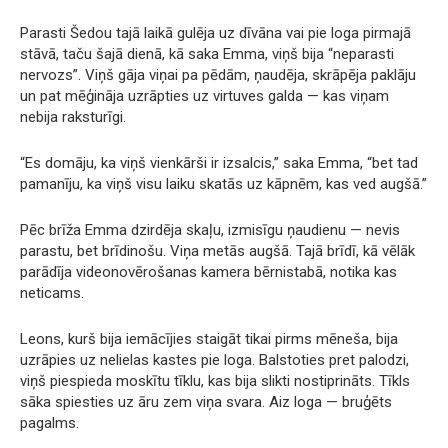
Parasti Šedou tajā laikā gulēja uz dīvāna vai pie loga pirmajā
stāvā, taču šajā dienā, kā saka Emma, viņš bija “neparasti
nervozs”. Viņš gāja viņai pa pēdām, ņaudēja, skrāpēja paklāju
un pat mēģināja uzrāpties uz virtuves galda — kas viņam
nebija raksturīgi.
“Es domāju, ka viņš vienkārši ir izsalcis,” saka Emma, “bet tad
pamanīju, ka viņš visu laiku skatās uz kāpnēm, kas ved augšā.”
Pēc brīža Emma dzirdēja skaļu, izmisīgu ņaudienu — nevis
parastu, bet brīdinošu. Viņa metās augšā. Tajā brīdī, kā vēlāk
parādīja videonovērošanas kamera bērnistabā, notika kas
neticams.
Leons, kurš bija iemācījies staigāt tikai pirms mēneša, bija
uzrāpies uz nelielas kastes pie loga. Balstoties pret palodzi,
viņš piespieda moskītu tīklu, kas bija slikti nostiprināts. Tīkls
sāka spiesties uz āru zem viņa svara. Aiz loga — bruģēts
pagalms.