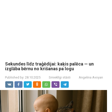
Sekundes līdz traģēdijai: kaķis palēca — un
izglāba bērnu no krišanas pa logu
Published by:
28.10.2025
Smieklīgi stāsti
Angelina Avoyan