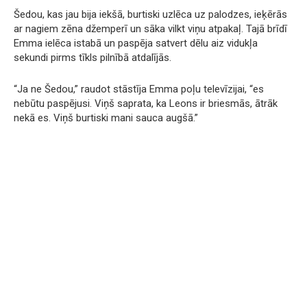
Šedou, kas jau bija iekšā, burtiski uzlēca uz palodzes, ieķērās
ar nagiem zēna džemperī un sāka vilkt viņu atpakaļ. Tajā brīdī
Emma ielēca istabā un paspēja satvert dēlu aiz vidukļa
sekundi pirms tīkls pilnībā atdalījās.
“Ja ne Šedou,” raudot stāstīja Emma poļu televīzijai, “es
nebūtu paspējusi. Viņš saprata, ka Leons ir briesmās, ātrāk
nekā es. Viņš burtiski mani sauca augšā.”