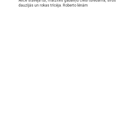
Alice stāvēja tur, maizītes gabaliņu cieši turēdama, sirds
dauzījās un rokas trīcēja. Roberto lēnām