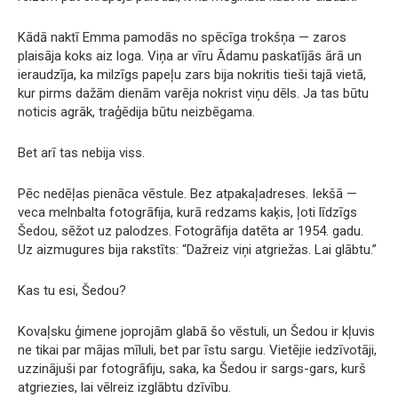
Kādā naktī Emma pamodās no spēcīga trokšņa — zaros
plaisāja koks aiz loga. Viņa ar vīru Ādamu paskatījās ārā un
ieraudzīja, ka milzīgs papeļu zars bija nokritis tieši tajā vietā,
kur pirms dažām dienām varēja nokrist viņu dēls. Ja tas būtu
noticis agrāk, traģēdija būtu neizbēgama.
Bet arī tas nebija viss.
Pēc nedēļas pienāca vēstule. Bez atpakaļadreses. Iekšā —
veca melnbalta fotogrāfija, kurā redzams kaķis, ļoti līdzīgs
Šedou, sēžot uz palodzes. Fotogrāfija datēta ar 1954. gadu.
Uz aizmugures bija rakstīts: “Dažreiz viņi atgriežas. Lai glābtu.”
Kas tu esi, Šedou?
Kovaļsku ģimene joprojām glabā šo vēstuli, un Šedou ir kļuvis
ne tikai par mājas mīluli, bet par īstu sargu. Vietējie iedzīvotāji,
uzzinājuši par fotogrāfiju, saka, ka Šedou ir sargs-gars, kurš
atgriezies, lai vēlreiz izglābtu dzīvību.