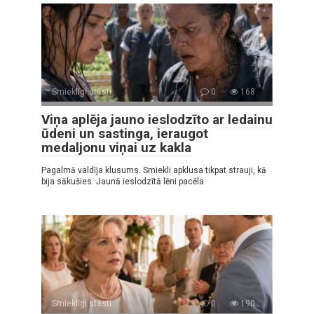
Smieklīgi stāsti
0
168
Viņa aplēja jauno ieslodzīto ar ledainu
ūdeni un sastinga, ieraugot
medaljonu viņai uz kakla
Pagalmā valdīja klusums. Smiekli apklusa tikpat strauji, kā
bija sākušies. Jaunā ieslodzītā lēni pacēla
Smieklīgi stāsti
0
190