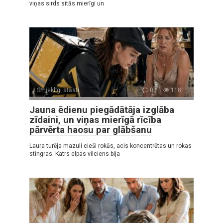
viņas sirds sitās mierīgi un
Smieklīgi stāsti
0
118
Jauna ēdienu piegādātāja izglāba
zīdaini, un viņas mierīgā rīcība
pārvērta haosu par glābšanu
Laura turēja mazuli cieši rokās, acis koncentrētas un rokas
stingras. Katrs elpas vilciens bija