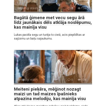
Smieklīgi stāsti
0
136
Bagātā ģimene met vecu segu ārā
līdz jaunākais dēls atklāja noslēpumu,
kas mainīja visu
Lukas pacēla segu un turēja to cieši, acis piepildītas ar
sajūsmu un baiļu sajaukumu.
Smieklīgi stāsti
0
104
Meiteni pieķēra, mēģinot nozagt
maizi un tad maizes īpašnieks
atpazina melodiju, kas mainīja visu