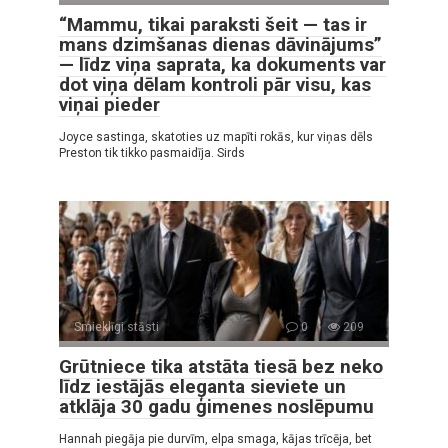
“Mammu, tikai paraksti šeit — tas ir
mans dzimšanas dienas dāvinājums”
— līdz viņa saprata, ka dokuments var
dot viņa dēlam kontroli pār visu, kas
viņai pieder
Joyce sastinga, skatoties uz mapīti rokās, kur viņas dēls
Preston tik tikko pasmaidīja. Sirds
Smieklīgi stāsti
0
209
Grūtniece tika atstāta tiesā bez neko
līdz iestājās eleganta sieviete un
atklāja 30 gadu ģimenes noslēpumu
Hannah piegāja pie durvīm, elpa smaga, kājas trīcēja, bet