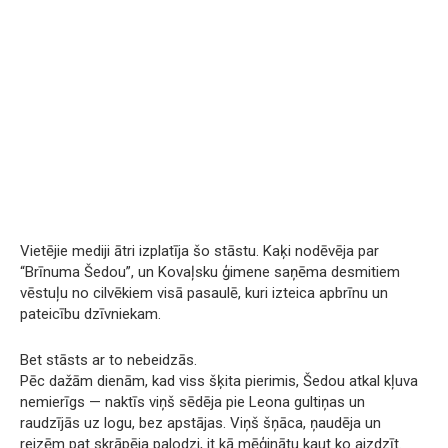
Vietējie mediji ātri izplatīja šo stāstu. Kaķi nodēvēja par
“Brīnuma Šedou”, un Kovaļsku ģimene saņēma desmitiem
vēstuļu no cilvēkiem visā pasaulē, kuri izteica apbrīnu un
pateicību dzīvniekam.
Bet stāsts ar to nebeidzās.
Pēc dažām dienām, kad viss šķita pierimis, Šedou atkal kļuva
nemierīgs — naktīs viņš sēdēja pie Leona gultiņas un
raudzījās uz logu, bez apstājas. Viņš šņāca, ņaudēja un
reizēm pat skrāpēja palodzi, it kā mēģinātu kaut ko aizdzīt.