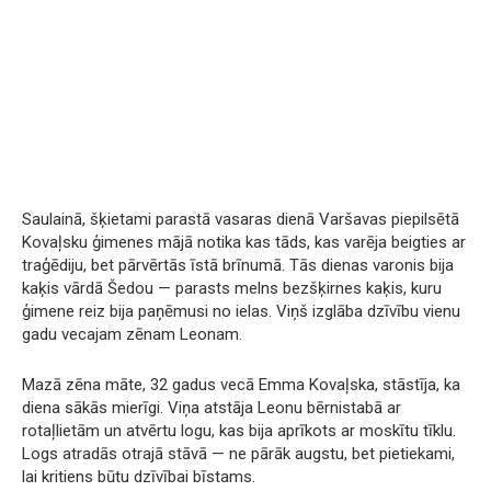
Saulainā, šķietami parastā vasaras dienā Varšavas piepilsētā
Kovaļsku ģimenes mājā notika kas tāds, kas varēja beigties ar
traģēdiju, bet pārvērtās īstā brīnumā. Tās dienas varonis bija
kaķis vārdā Šedou — parasts melns bezšķirnes kaķis, kuru
ģimene reiz bija paņēmusi no ielas. Viņš izglāba dzīvību vienu
gadu vecajam zēnam Leonam.
Mazā zēna māte, 32 gadus vecā Emma Kovaļska, stāstīja, ka
diena sākās mierīgi. Viņa atstāja Leonu bērnistabā ar
rotaļlietām un atvērtu logu, kas bija aprīkots ar moskītu tīklu.
Logs atradās otrajā stāvā — ne pārāk augstu, bet pietiekami,
lai kritiens būtu dzīvībai bīstams.