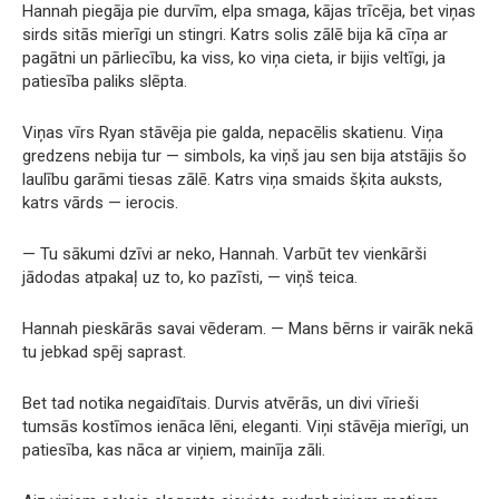
Hannah piegāja pie durvīm, elpa smaga, kājas trīcēja, bet viņas
sirds sitās mierīgi un stingri. Katrs solis zālē bija kā cīņa ar
pagātni un pārliecību, ka viss, ko viņa cieta, ir bijis veltīgi, ja
patiesība paliks slēpta.
Viņas vīrs Ryan stāvēja pie galda, nepacēlis skatienu. Viņa
gredzens nebija tur — simbols, ka viņš jau sen bija atstājis šo
laulību garāmi tiesas zālē. Katrs viņa smaids šķita auksts,
katrs vārds — ierocis.
— Tu sākumi dzīvi ar neko, Hannah. Varbūt tev vienkārši
jādodas atpakaļ uz to, ko pazīsti, — viņš teica.
Hannah pieskārās savai vēderam. — Mans bērns ir vairāk nekā
tu jebkad spēj saprast.
Bet tad notika negaidītais. Durvis atvērās, un divi vīrieši
tumsās kostīmos ienāca lēni, eleganti. Viņi stāvēja mierīgi, un
patiesība, kas nāca ar viņiem, mainīja zāli.