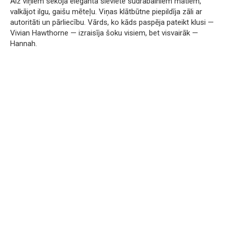
Aiz viņiem sekoja eleganta sieviete sudrabainiem matiem,
valkājot ilgu, gaišu mēteļu. Viņas klātbūtne piepildīja zāli ar
autoritāti un pārliecību. Vārds, ko kāds paspēja pateikt klusi —
Vivian Hawthorne — izraisīja šoku visiem, bet visvairāk —
Hannah.