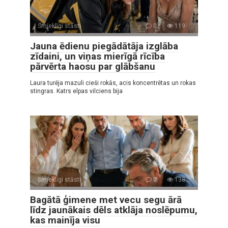
Smieklīgi stāsti
0
119
Jauna ēdienu piegādātāja izglāba
zīdaini, un viņas mierīgā rīcība
pārvērta haosu par glābšanu
Laura turēja mazuli cieši rokās, acis koncentrētas un rokas
stingras. Katrs elpas vilciens bija
Smieklīgi stāsti
0
138
Bagātā ģimene met vecu segu ārā
līdz jaunākais dēls atklāja noslēpumu,
kas mainīja visu