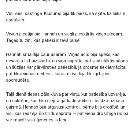
Visi viesi sastinga. Klusums bija tik biezs, ka šķita, ka laiks ir
apstājies.
Vivian piegāja pie Hannah un viegli pieskārās viņas plecam: —
Tagad tu zini, kas patiesi ir tavā pusē.
Hannah smaidīja caur asarām. Viņas acīs bija spēks, kas
nevarēja tikt aizskarts, un viņa saprata: pat visdziļākās sāpes
un ilūzijas var pārvērsties patiesībā, ja drosme tiek iemācīta,
pat tikai vienai meitenei, kuras dzīve bija tik ilgi bijusi
apdraudēta.
Tajā dienā tiesas zāle kļuva par vietu, kur patiesība uzvarēja,
un nākotne, kas tika slēpta gadu desmitiem, beidzot iznāca
gaismā. Hannah bija atguvusi kontroli, bērns bija drošībā, un
visi, kas redzēja šo brīdi, saprata — pat viena drosmīga rīcība
var mainīt visu ģimenes likteni.