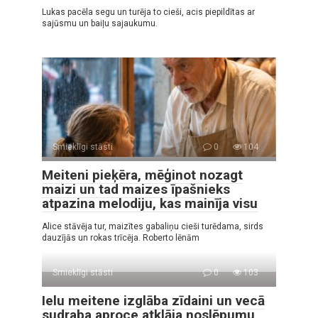
Lukas pacēla segu un turēja to cieši, acis piepildītas ar
sajūsmu un baiļu sajaukumu.
Smieklīgi stāsti
0
104
Meiteni pieķēra, mēģinot nozagt
maizi un tad maizes īpašnieks
atpazina melodiju, kas mainīja visu
Alice stāvēja tur, maizītes gabaliņu cieši turēdama, sirds
dauzījās un rokas trīcēja. Roberto lēnām
Smieklīgi stāsti
0
103
Ielu meitene izglāba zīdaini un vecā
sudraba aproce atklāja noslēpumu,