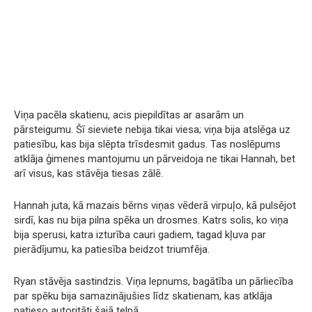
Viņa pacēla skatienu, acis piepildītas ar asarām un
pārsteigumu. Šī sieviete nebija tikai viesa; viņa bija atslēga uz
patiesību, kas bija slēpta trīsdesmit gadus. Tas noslēpums
atklāja ģimenes mantojumu un pārveidoja ne tikai Hannah, bet
arī visus, kas stāvēja tiesas zālē.
Hannah juta, kā mazais bērns viņas vēderā virpuļo, kā pulsējot
sirdī, kas nu bija pilna spēka un drosmes. Katrs solis, ko viņa
bija sperusi, katra izturība cauri gadiem, tagad kļuva par
pierādījumu, ka patiesība beidzot triumfēja.
Ryan stāvēja sastindzis. Viņa lepnums, bagātība un pārliecība
par spēku bija samazinājušies līdz skatienam, kas atklāja
patieso autoritāti šajā telpā.