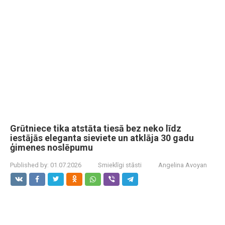
Grūtniece tika atstāta tiesā bez neko līdz
iestājās eleganta sieviete un atklāja 30 gadu
ģimenes noslēpumu
Published by:
01.07.2026
Smieklīgi stāsti
Angelina Avoyan