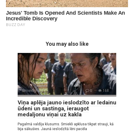
You may also like
Smieklīgi stāsti
0
168
Viņa aplēja jauno ieslodzīto ar ledainu
ūdeni un sastinga, ieraugot
medaljonu viņai uz kakla
Pagalmā valdīja klusums. Smiekli apklusa tikpat strauji, kā
bija sākušies. Jaunā ieslodzītā lēni pacēla