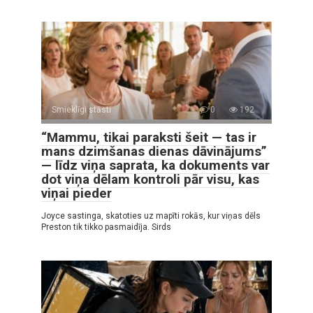
Smieklīgi stāsti
0
192
“Mammu, tikai paraksti šeit — tas ir
mans dzimšanas dienas dāvinājums”
— līdz viņa saprata, ka dokuments var
dot viņa dēlam kontroli pār visu, kas
viņai pieder
Joyce sastinga, skatoties uz mapīti rokās, kur viņas dēls
Preston tik tikko pasmaidīja. Sirds