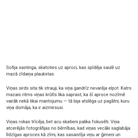
Sofija sastinga, skatoties uz aproci, kas spīdēja saulē uz
mazā zīdaiņa plaukstas.
Viņas sirds sita tik strauji, ka viņa gandrīz nevarēja elpot. Katrs
mazais ritms viņas krūtīs lika saprast, ka šī aproce nozīmē
vairāk nekā tikai mantojumu — tā bija atslēga uz pagātni, kuru
viņa domāja, ka ir aizmirsusi.
Viņas rokas trīcēja, bet acu skatieni palika fokusēti. Viņa
atcerējās fotogrāfijas no bērnības, kad viņas vecāki saglabāja
līdzīgas aproces kā zīmi, kas sasaistīja viņu ar ģimeni un