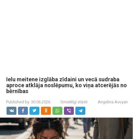
Ielu meitene izglāba zīdaini un vecā sudraba
aproce atklāja noslēpumu, ko viņa atcerējās no
bērnības
Published by:
30.06.2026
Smieklīgi stāsti
Angelina Avoyan