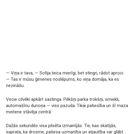
— Viņa ir tava, — Sofija teica mierīgi, bet stingri, rādot aproci.
— Tas ir mūsu ģimenes noslēpums, ko viņa domāja, ka es
nezināšu.
Vecie cilvēki apkārt sastinga. Pēkšņi parka trokšņi, smiekli,
automašīnu dunoņa — viss pazuda. Tikai patiesība un šī maza
meitene stāvēja centrā.
Dažās sekundēs visa pilsēta izmainījās. Tie, kas skatījās,
saprata, ka drosme, patiesa uzmanība un atjautība var glābt