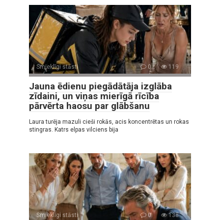
Smieklīgi stāsti
0
119
Jauna ēdienu piegādātāja izglāba
zīdaini, un viņas mierīgā rīcība
pārvērta haosu par glābšanu
Laura turēja mazuli cieši rokās, acis koncentrētas un rokas
stingras. Katrs elpas vilciens bija
Smieklīgi stāsti
0
138