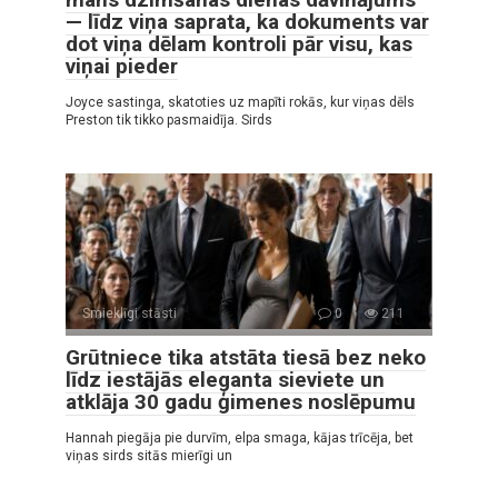
— līdz viņa saprata, ka dokuments var
dot viņa dēlam kontroli pār visu, kas
viņai pieder
Joyce sastinga, skatoties uz mapīti rokās, kur viņas dēls
Preston tik tikko pasmaidīja. Sirds
Smieklīgi stāsti
0
211
Grūtniece tika atstāta tiesā bez neko
līdz iestājās eleganta sieviete un
atklāja 30 gadu ģimenes noslēpumu
Hannah piegāja pie durvīm, elpa smaga, kājas trīcēja, bet
viņas sirds sitās mierīgi un