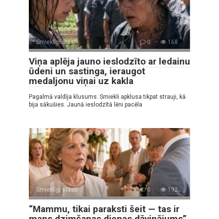
Smieklīgi stāsti
0
168
Viņa aplēja jauno ieslodzīto ar ledainu
ūdeni un sastinga, ieraugot
medaljonu viņai uz kakla
Pagalmā valdīja klusums. Smiekli apklusa tikpat strauji, kā
bija sākušies. Jaunā ieslodzītā lēni pacēla
Smieklīgi stāsti
0
192
“Mammu, tikai paraksti šeit — tas ir
mans dzimšanas dienas dāvinājums”