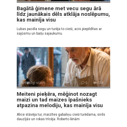
Bagātā ģimene met vecu segu ārā
līdz jaunākais dēls atklāja noslēpumu,
kas mainīja visu
Lukas pacēla segu un turēja to cieši, acis piepildītas ar
sajūsmu un baiļu sajaukumu.
Smieklīgi stāsti
0
104
Meiteni pieķēra, mēģinot nozagt
maizi un tad maizes īpašnieks
atpazina melodiju, kas mainīja visu
Alice stāvēja tur, maizītes gabaliņu cieši turēdama, sirds
dauzījās un rokas trīcēja. Roberto lēnām