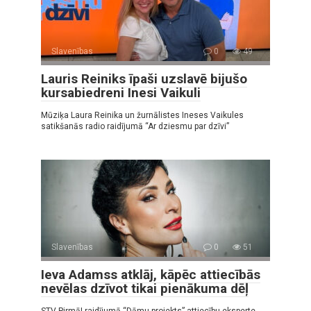
Slavenības
0
49
Lauris Reiniks īpaši uzslavē bijušo
kursabiedreni Inesi Vaikuli
Mūziķa Laura Reinika un žurnālistes Ineses Vaikules
satikšanās radio raidījumā “Ar dziesmu par dzīvi”
Slavenības
0
51
Ieva Adamss atklāj, kāpēc attiecībās
nevēlas dzīvot tikai pienākuma dēļ
STV Pirmā! raidījumā “Dāmu projekts” attiecību eksperte