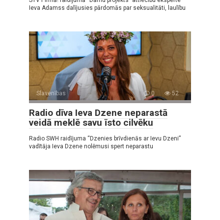
Ieva Adamss dalījusies pārdomās par seksualitāti, laulību
Slavenības
0
52
Radio dīva Ieva Dzene neparastā
veidā meklē savu īsto cilvēku
Radio SWH raidījuma “Dzenies brīvdienās ar Ievu Dzeni”
vadītāja Ieva Dzene nolēmusi spert neparastu