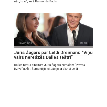
nāc, tu ej”, kurā Raimonds Pauls
Slavenības
0
48
Juris Žagars par Leldi Dreimani: “Viņu
vairs neredzēs Dailes teātrī”
Dailes teātra direktors Juris Žagars žurnālam “Privātā
Dzīve” atklāti komentējis situāciju ar aktrisi Leldi