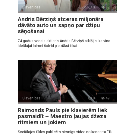
Slavenības
0
62
Andris Bērziņš atceras miljonāra
dāvāto auto un sapņo par džipu
sēņošanai
74 gadus vecais aktieris Andris Bērziņš atklājis, ka viņa
ideālajai laimei šobrīd pietrūkst tikai
Slavenības
0
49
Raimonds Pauls pie klavierēm liek
pasmaidīt – Maestro ļaujas džeza
ritmiem un jokiem
Sociālajos tīklos publicēts sirsnīgs video no koncerta “Tu