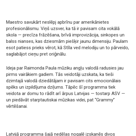
Maestro savukārt neslēpj apbrīnu par amerikānietes
profesionālismu. Viņš uzsver, ka tā ir pavisam cita vokālā
skola — precīza frāzēšana, brīvā improvizācija, sinkopes un
balss nianses, kas dziesmām piešķir jaunu dimensiju. Paulam
esot patiess prieks vērot, kā Stīla ved melodiju un to pārveido,
saglabājot cieņu pret oriģinālu.
Ideja par Raimonda Paula mūziku angļu valodā radusies jau
pirms vairākiem gadiem. Tās veidotāji uzskata, ka tieši
dzimtajā valodā dziedātājam ir pavisam cits emocionālais
spēks un izpildījuma dziļums. Tāpēc šī programma tiek
veidota ar domu to rādīt arī ārpus Latvijas — tostarp ASV —
un piedāvāt starptautiskai mūzikas videi, pat “Grammy”
vērtēšanai.
Latvijā programma šajā nedēļas nogalē izskanēs divos