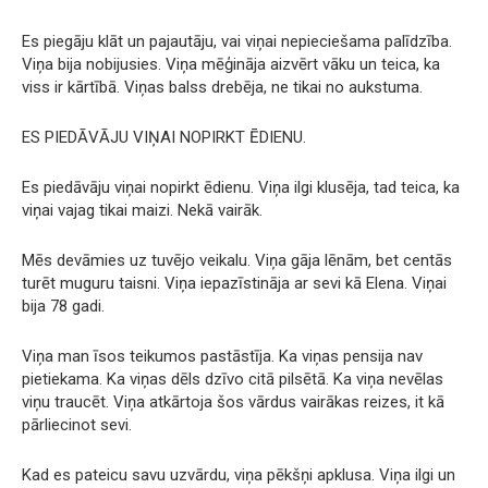
Es piegāju klāt un pajautāju, vai viņai nepieciešama palīdzība.
Viņa bija nobijusies. Viņa mēģināja aizvērt vāku un teica, ka
viss ir kārtībā. Viņas balss drebēja, ne tikai no aukstuma.
ES PIEDĀVĀJU VIŅAI NOPIRKT ĒDIENU.
Es piedāvāju viņai nopirkt ēdienu. Viņa ilgi klusēja, tad teica, ka
viņai vajag tikai maizi. Nekā vairāk.
Mēs devāmies uz tuvējo veikalu. Viņa gāja lēnām, bet centās
turēt muguru taisni. Viņa iepazīstināja ar sevi kā Elena. Viņai
bija 78 gadi.
Viņa man īsos teikumos pastāstīja. Ka viņas pensija nav
pietiekama. Ka viņas dēls dzīvo citā pilsētā. Ka viņa nevēlas
viņu traucēt. Viņa atkārtoja šos vārdus vairākas reizes, it kā
pārliecinot sevi.
Kad es pateicu savu uzvārdu, viņa pēkšņi apklusa. Viņa ilgi un