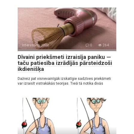
Interesanti zināt
0
264
Dīvaini priekšmeti izraisīja paniku —
taču patiesība izrādījās pārsteidzoši
ikdienišķa
Dažreiz pat visnevainīgāk izskatīgie sadzīves priekšmeti
var izraisīt vistrakākās teorijas. Tieši tā notika divās