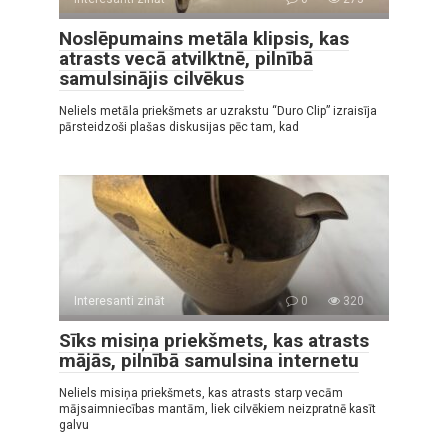
Noslēpumains metāla klipsis, kas
atrasts vecā atvilktnē, pilnībā
samulsinājis cilvēkus
Neliels metāla priekšmets ar uzrakstu “Duro Clip” izraisīja
pārsteidzoši plašas diskusijas pēc tam, kad
Interesanti zināt
0
320
Sīks misiņa priekšmets, kas atrasts
mājās, pilnībā samulsina internetu
Neliels misiņa priekšmets, kas atrasts starp vecām
mājsaimniecības mantām, liek cilvēkiem neizpratnē kasīt
galvu