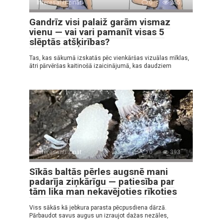
Interesanti zināt
0
255
Gandrīz visi palaiž garām vismaz
vienu — vai vari pamanīt visas 5
slēptās atšķirības?
Tas, kas sākumā izskatās pēc vienkāršas vizuālas mīklas,
ātri pārvēršas kaitinošā izaicinājumā, kas daudziem
Interesanti zināt
0
393
Sīkās baltās pērles augsnē mani
padarīja ziņkārīgu — patiesība par
tām lika man nekavējoties rīkoties
Viss sākās kā jebkura parasta pēcpusdiena dārzā.
Pārbaudot savus augus un izraujot dažas nezāles,