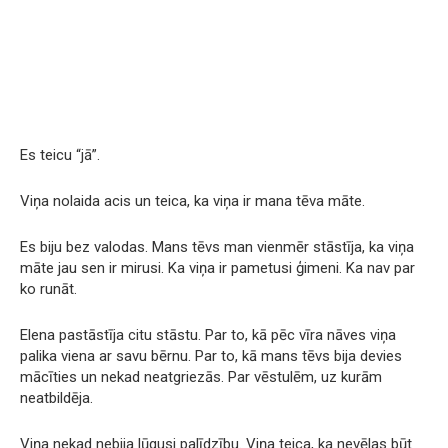
Es teicu “jā”.
Viņa nolaida acis un teica, ka viņa ir mana tēva māte.
Es biju bez valodas. Mans tēvs man vienmēr stāstīja, ka viņa
māte jau sen ir mirusi. Ka viņa ir pametusi ģimeni. Ka nav par
ko runāt.
Elena pastāstīja citu stāstu. Par to, kā pēc vīra nāves viņa
palika viena ar savu bērnu. Par to, kā mans tēvs bija devies
mācīties un nekad neatgriezās. Par vēstulēm, uz kurām
neatbildēja.
Viņa nekad nebija lūgusi palīdzību. Viņa teica, ka nevēlas būt