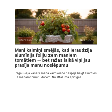
Interesanti zināt
0
3 305
Mani kaimiņi smējās, kad ieraudzīja
alumīnija foliju zem maniem
tomātiem — bet ražas laikā viņi jau
prasīja manu noslēpumu
Pagājušajā vasarā mana kaimiņiene nespēja beigt skatīties
uz manām tomātu dobēm. No attāluma spīdīgās