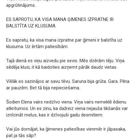
apgrūtinājums.
ES SAPROTU, KA VISA MANA ĢIMENES IZPRATNE IR
BALSTĪTA UZ KLUSUMA.
Es sapratu, ka visa mana izpratne par ģimeni ir balstīta uz
klusuma. Uz ērtām patiesībām.
Tajā dienā es viņu aizvedu pie sevis. Mēs dzērām tēju. Viņa
sēdēja klusi, it kā baidoties aizņemt pārāk daudz vietas.
Vēlāk es sazinājos ar savu tēvu. Saruna bija grūta. Gara. Pilna
ar pauzēm. Bet tā bija nepieciešama.
Šodien Elena vairs nedzīvo viena. Viņa vairs nemeklē ēdienu
atkritumos. Un es zinu, ka dažreiz viena nejauša tikšanās var
iznīcināt melus, kas ir dzīvojuši gadu desmitiem.
Vai jūs domājat, ka ģimenes patiesības vienmēr ir jāpasaka,
pat ja tās sāp?