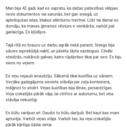
Man bija 42 gadi, kad es sapratu, ka dažas patiesības slēpjas
nevis dokumentos vai sarunās, bet gan sniegā, uz
apledojušas ielas, blakus atkritumu tvertnei. Līdz tai dienai es
domāju, ka manas ģimenes vēsture ir vienkārša, varbūt pat
garlaicīga. Es kļūdījos.
Tajā rītā es braucu uz darbu agrāk nekā parasti. Sniegs bija
sācies iepriekšējā naktī, un pilsēta šķita sastingusi. Cilvēki
steidzās, nokāruši galvas, katrs rūpējoties tikai par sevi. Es biju
viens no viņiem.
Es viņu nejauši ieraudzīju. Sākumā tikai kustība uz sāniem.
Vecāka gadagājuma sieviete stāvēja pie zaļa konteinera,
mēģinot to atvērt. Viņas kustības bija lēnas, piesardzīgas.
Viņa izskatījās pārāk vāja, lai cīnītos ar aukstumu, bet viņa
stāvēja nekustīgi.
Es būtu varējusi iet. Daudzi to būtu darījuši. Bet kaut kas mani
apturēja. Varbūt viņas stāja. Varbūt tas, ka viņa izskatījās
pārāk kārtīga šādai vietai.