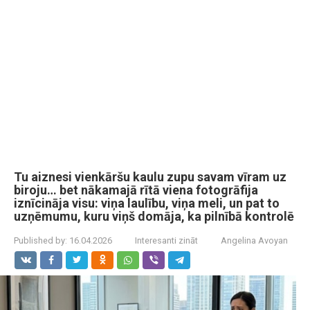
Tu aiznesi vienkāršu kaulu zupu savam vīram uz
biroju… bet nākamajā rītā viena fotogrāfija
iznīcināja visu: viņa laulību, viņa meli, un pat to
uzņēmumu, kuru viņš domāja, ka pilnībā kontrolē
Published by:
16.04.2026
Interesanti zināt
Angelina Avoyan