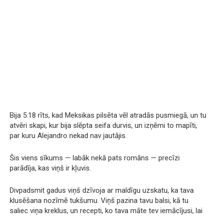
Bija 5:18 rīts, kad Meksikas pilsēta vēl atradās pusmiegā, un tu
atvēri skapi, kur bija slēpta seifa durvis, un izņēmi to mapīti,
par kuru Alejandro nekad nav jautājis.
Šis viens sīkums — labāk nekā pats romāns — precīzi
parādīja, kas viņš ir kļuvis.
Divpadsmit gadus viņš dzīvoja ar maldīgu uzskatu, ka tava
klusēšana nozīmē tukšumu. Viņš pazina tavu balsi, kā tu
saliec viņa kreklus, un recepti, ko tava māte tev iemācījusi, lai