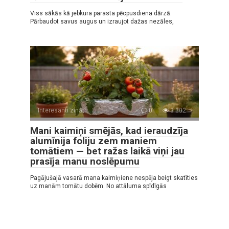
Viss sākās kā jebkura parasta pēcpusdiena dārzā.
Pārbaudot savus augus un izraujot dažas nezāles,
Interesanti zināt
0
3 302
Mani kaimiņi smējās, kad ieraudzīja
alumīnija foliju zem maniem
tomātiem — bet ražas laikā viņi jau
prasīja manu noslēpumu
Pagājušajā vasarā mana kaimiņiene nespēja beigt skatīties
uz manām tomātu dobēm. No attāluma spīdīgās