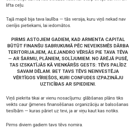
lifta ceļu.
Tajā mapē bija tava laulība — tās versija, kuru viņš nekad nav
cienījis pietiekami, lai iedomātos.
PIRMS ASTOJIEM GADIEM, KAD ARMENTA CAPITAL
BŪTŪT FINANŠU SABRUKUMĀ PĒC NEVEIKSMĒS DĀRBA
TERITORIJAJIEM, ALEJANDRO VĒRSĀS PIE TAVA TĒVA
— AR ŠARMU, PLĀNIEM, SOLĪJUMIEM. NO ĀRĒJĀ PUSĒ,
TAS IZSKATĪJĀS KĀ VIENKĀRŠS GESTS: TĒVS PALĪDZ
SAVAM DĒLAM. BET TAVS TĒVS NEINVESTĒJA
VĒRTĪGOS VĪRIEŠOS, KURI CONFUDES IZPAZINĀJU
UZTICĪBAS AR SPIEDIENI.
Viņš piekrita tikai ar vienu nosacījumu: glābšanas plāns tiks
veikts caur ģimenes finansēšanas organizāciju ar balsošanas
tiesībām — kuras pāriet uz tevi, ja ar viņu kaut kas notiks.
Pirms diviem gadiem tavs tēvs nomira.