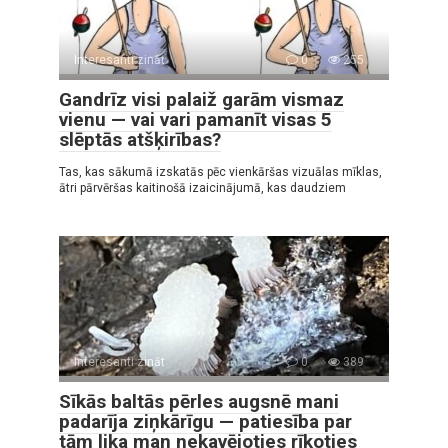
Interesanti zināt
0
255
Gandrīz visi palaiž garām vismaz
vienu — vai vari pamanīt visas 5
slēptās atšķirības?
Tas, kas sākumā izskatās pēc vienkāršas vizuālas mīklas,
ātri pārvēršas kaitinošā izaicinājumā, kas daudziem
Interesanti zināt
0
389
Sīkās baltās pērles augsnē mani
padarīja ziņkārīgu — patiesība par
tām lika man nekavējoties rīkoties