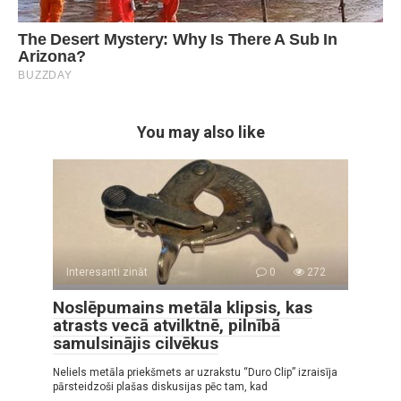
You may also like
Interesanti zināt
0
272
Noslēpumains metāla klipsis, kas
atrasts vecā atvilktnē, pilnībā
samulsinājis cilvēkus
Neliels metāla priekšmets ar uzrakstu “Duro Clip” izraisīja
pārsteidzoši plašas diskusijas pēc tam, kad