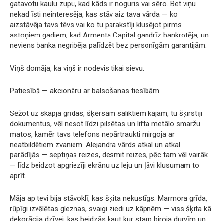
gatavotu kaulu zupu, kad kāds ir noguris vai sēro. Bet viņu
nekad īsti neinteresēja, kas stāv aiz tava vārda — ko
aizstāvēja tavs tēvs vai ko tu parakstīji klusējot pirms
astoņiem gadiem, kad Armenta Capital gandrīz bankrotēja, un
neviens banka negribēja palīdzēt bez personīgām garantijām.
Viņš domāja, ka viņš ir nodevis tikai sievu.
Patiesībā — akcionāru ar balsošanas tiesībām.
Sēžot uz skapja grīdas, šķērsām saliktiem kājām, tu šķirstīji
dokumentus, vēl nesot līdzi pilsētas un lifta metālo smaržu
matos, kamēr tavs telefons nepārtraukti mirgoja ar
neatbildētiem zvaniem. Alejandra vārds atkal un atkal
parādījās — septiņas reizes, desmit reizes, pēc tam vēl vairāk
— līdz beidzot apgriezīji ekrānu uz leju un ļāvi klusumam to
aprīt.
Māja ap tevi bija stāvoklī, kas šķita nekustīgs. Marmora grīda,
rūpīgi izvēlētas gleznas, svaigi ziedi uz kāpnēm — viss šķita kā
dekorācija dzīvei, kas beidzās kaut kur starp biroja durvīm un