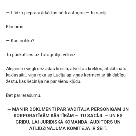
— Lūdzu pieprasi ārkārtas sēdi astoņos — tu sacīji.
Klusums.
— Kas notika?
Tu paskatījies uz fotogrāfiju vēlreiz.
Alejandro viegli sēž ādas krēslā, atvērtos kreklos, atslābināts
kaklasaiti… viņa roka ap Lucīju ap viņas ķermeni ar tik dabīgu
žestu, kas liecināja ne par vienu kļūdu.
Bet par ieradumu.
— MAN IR DOKUMENTI PAR VADĪTĀJA PERSONĪGĀM UN
KORPORATĪVĀM KĀRTĪBĀM — TU SACĪJI. — UN ES
GRIBU, LAI JURIDISKĀ KOMANDA, AUDITORS UN
ATLĪDZINĀJUMA KOMITEJA IR ŠEIT.