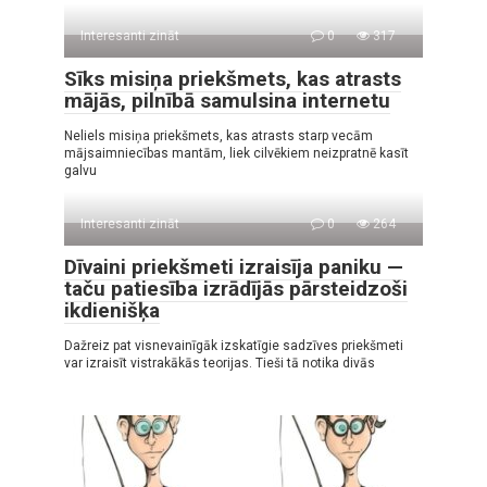
Interesanti zināt
0
317
Sīks misiņa priekšmets, kas atrasts
mājās, pilnībā samulsina internetu
Neliels misiņa priekšmets, kas atrasts starp vecām
mājsaimniecības mantām, liek cilvēkiem neizpratnē kasīt
galvu
Interesanti zināt
0
264
Dīvaini priekšmeti izraisīja paniku —
taču patiesība izrādījās pārsteidzoši
ikdienišķa
Dažreiz pat visnevainīgāk izskatīgie sadzīves priekšmeti
var izraisīt vistrakākās teorijas. Tieši tā notika divās