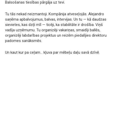
Balsošanas tiesības pārgāja uz tevi.
Tu tās nekad neizmantoji. Kompānija atveseļojās. Alejandro
saņēma apbalvojumus, balvas, intervijas. Un tu — kā daudzas
sievietes, kas dziļi mīl — ticēji, ka stabilitāte ir drošība. Viņš
vadīja uzņēmumu. Tu organizēji vakariņas, smaidīji ballēs,
organizēji labdarības projektus un reizēm piedalījies direktoru
padomes sanāksmēs.
Un kaut kur pa ceļam… kļuva par mēbeļu daļu savā dzīvē.