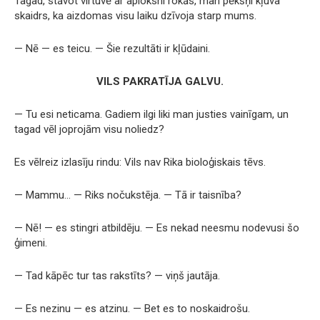
Tagad, stāvot virtuvē ar aploksni rokās, man pēkšņi kļuva
skaidrs, ka aizdomas visu laiku dzīvoja starp mums.
— Nē — es teicu. — Šie rezultāti ir kļūdaini.
VILS PAKRATĪJA GALVU.
— Tu esi neticama. Gadiem ilgi liki man justies vainīgam, un
tagad vēl joprojām visu noliedz?
Es vēlreiz izlasīju rindu: Vils nav Rika bioloģiskais tēvs.
— Mammu… — Riks nočukstēja. — Tā ir taisnība?
— Nē! — es stingri atbildēju. — Es nekad neesmu nodevusi šo
ģimeni.
— Tad kāpēc tur tas rakstīts? — viņš jautāja.
— Es nezinu — es atzinu. — Bet es to noskaidrošu.