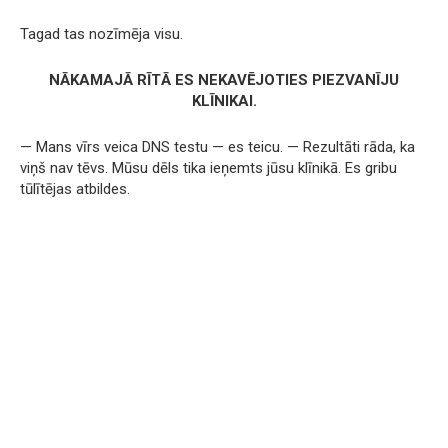
Tagad tas nozīmēja visu.
NĀKAMAJĀ RĪTĀ ES NEKAVĒJOTIES PIEZVANĪJU
KLĪNIKAI.
— Mans vīrs veica DNS testu — es teicu. — Rezultāti rāda, ka
viņš nav tēvs. Mūsu dēls tika ieņemts jūsu klīnikā. Es gribu
tūlītējas atbildes.