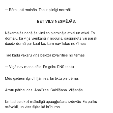
— Bērni ļoti mainās. Tas ir pilnīgi normāli.
BET VILS NESMĒJĀS.
Nākamajās nedēļās viņš to pieminēja atkal un atkal. Es
domāju, ka viņš vienkārši ir noguris, saspringts vai pārāk
daudz domā par kaut ko, kam nav īstas nozīmes.
Tad kādu vakaru viņš beidza izvairīties no tēmas.
— Viņš nav mans dēls. Es gribu DNS testu.
Mēs gadiem ilgi cīnījāmies, lai tiktu pie bērna.
Ārstu pārbaudes. Analīzes. Gaidīšana. Vilšanās.
Un tad beidzot mākslīgā apaugļošana izdevās. Es paliku
stāvoklī, un viss šķita kā brīnums.