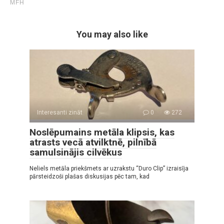
You may also like
Interesanti zināt
0
272
Noslēpumains metāla klipsis, kas
atrasts vecā atvilktnē, pilnībā
samulsinājis cilvēkus
Neliels metāla priekšmets ar uzrakstu “Duro Clip” izraisīja
pārsteidzoši plašas diskusijas pēc tam, kad