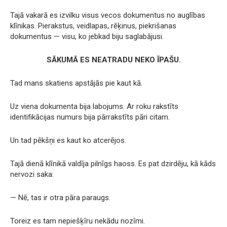
Tajā vakarā es izvilku visus vecos dokumentus no auglības
klīnikas. Pierakstus, veidlapas, rēķinus, piekrišanas
dokumentus — visu, ko jebkad biju saglabājusi.
SĀKUMĀ ES NEATRADU NEKO ĪPAŠU.
Tad mans skatiens apstājās pie kaut kā.
Uz viena dokumenta bija labojums. Ar roku rakstīts
identifikācijas numurs bija pārrakstīts pāri citam.
Un tad pēkšņi es kaut ko atcerējos.
Tajā dienā klīnikā valdīja pilnīgs haoss. Es pat dzirdēju, kā kāds
nervozi saka:
— Nē, tas ir otra pāra paraugs.
Toreiz es tam nepiešķīru nekādu nozīmi.