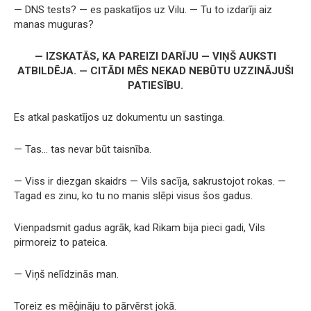
— DNS tests? — es paskatījos uz Vilu. — Tu to izdarīji aiz
manas muguras?
— IZSKATĀS, KA PAREIZI DARĪJU — VIŅŠ AUKSTI
ATBILDĒJA. — CITĀDI MĒS NEKAD NEBŪTU UZZINĀJUŠI
PATIESĪBU.
Es atkal paskatījos uz dokumentu un sastinga.
— Tas… tas nevar būt taisnība.
— Viss ir diezgan skaidrs — Vils sacīja, sakrustojot rokas. —
Tagad es zinu, ko tu no manis slēpi visus šos gadus.
Vienpadsmit gadus agrāk, kad Rikam bija pieci gadi, Vils
pirmoreiz to pateica.
— Viņš nelīdzinās man.
Toreiz es mēģināju to pārvērst jokā.