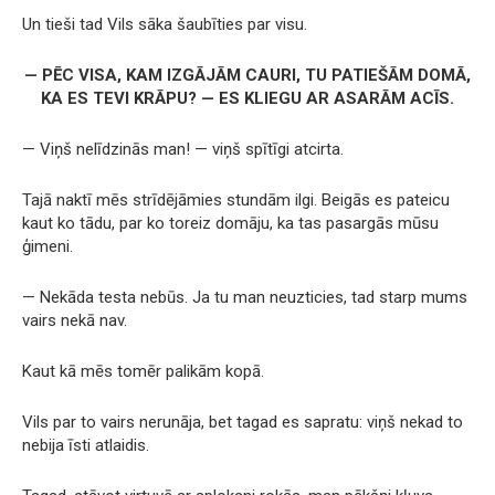
Un tieši tad Vils sāka šaubīties par visu.
— PĒC VISA, KAM IZGĀJĀM CAURI, TU PATIEŠĀM DOMĀ,
KA ES TEVI KRĀPU? — ES KLIEGU AR ASARĀM ACĪS.
— Viņš nelīdzinās man! — viņš spītīgi atcirta.
Tajā naktī mēs strīdējāmies stundām ilgi. Beigās es pateicu
kaut ko tādu, par ko toreiz domāju, ka tas pasargās mūsu
ģimeni.
— Nekāda testa nebūs. Ja tu man neuzticies, tad starp mums
vairs nekā nav.
Kaut kā mēs tomēr palikām kopā.
Vils par to vairs nerunāja, bet tagad es sapratu: viņš nekad to
nebija īsti atlaidis.