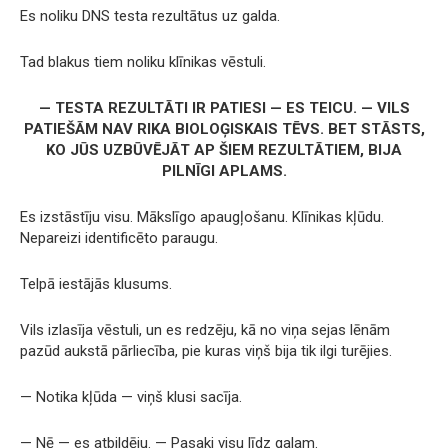
Es noliku DNS testa rezultātus uz galda.
Tad blakus tiem noliku klīnikas vēstuli.
— TESTA REZULTĀTI IR PATIESI — ES TEICU. — VILS
PATIEŠĀM NAV RIKA BIOLOĢISKAIS TĒVS. BET STĀSTS,
KO JŪS UZBŪVĒJĀT AP ŠIEM REZULTĀTIEM, BIJA
PILNĪGI APLAMS.
Es izstāstīju visu. Mākslīgo apaugļošanu. Klīnikas kļūdu.
Nepareizi identificēto paraugu.
Telpā iestājās klusums.
Vils izlasīja vēstuli, un es redzēju, kā no viņa sejas lēnām
pazūd aukstā pārliecība, pie kuras viņš bija tik ilgi turējies.
— Notika kļūda — viņš klusi sacīja.
— Nē — es atbildēju. — Pasaki visu līdz galam.