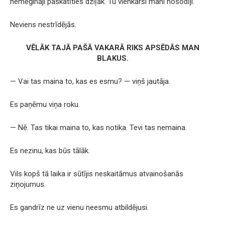
nemēģināji paskatīties dziļāk. Tu vienkārši mani nosodīji.
Neviens nestrīdējās.
VĒLĀK TAJĀ PAŠĀ VAKARĀ RIKS APSĒDĀS MAN
BLAKUS.
— Vai tas maina to, kas es esmu? — viņš jautāja.
Es paņēmu viņa roku.
— Nē. Tas tikai maina to, kas notika. Tevi tas nemaina.
Es nezinu, kas būs tālāk.
Vils kopš tā laika ir sūtījis neskaitāmus atvainošanās
ziņojumus.
Es gandrīz ne uz vienu neesmu atbildējusi.