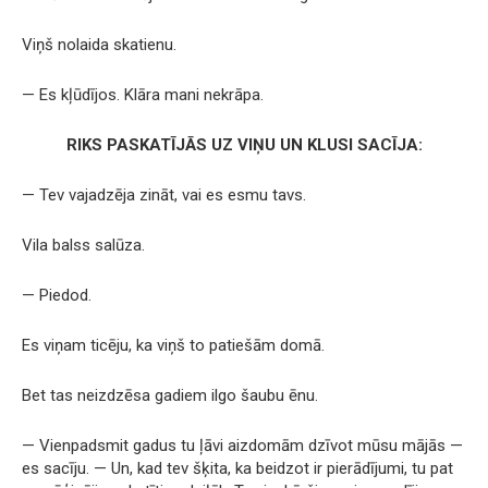
Viņš nolaida skatienu.
— Es kļūdījos. Klāra mani nekrāpa.
RIKS PASKATĪJĀS UZ VIŅU UN KLUSI SACĪJA:
— Tev vajadzēja zināt, vai es esmu tavs.
Vila balss salūza.
— Piedod.
Es viņam ticēju, ka viņš to patiešām domā.
Bet tas neizdzēsa gadiem ilgo šaubu ēnu.
— Vienpadsmit gadus tu ļāvi aizdomām dzīvot mūsu mājās —
es sacīju. — Un, kad tev šķita, ka beidzot ir pierādījumi, tu pat