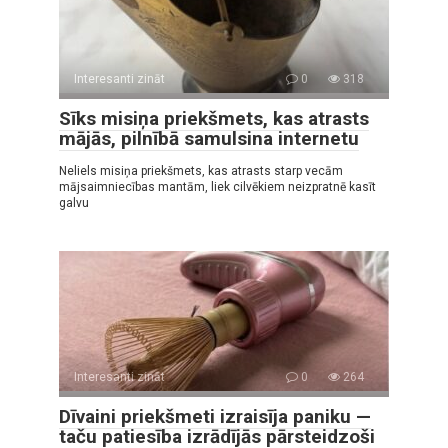
Interesanti zināt
0
318
Sīks misiņa priekšmets, kas atrasts
mājās, pilnībā samulsina internetu
Neliels misiņa priekšmets, kas atrasts starp vecām
mājsaimniecības mantām, liek cilvēkiem neizpratnē kasīt
galvu
Interesanti zināt
0
264
Dīvaini priekšmeti izraisīja paniku —
taču patiesība izrādījās pārsteidzoši