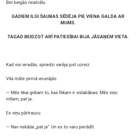
Bet beigās neatcēlu.
GADIEM ILGI ŠAUBAS SĒDĒJA PIE VIENA GALDA AR
MUMS.
TAGAD BEIDZOT ARĪ PATIESĪBAI BIJA JĀSAŅEM VIETA.
Kad visi ieradās, spriedzi varēja just uzreiz.
Vila māte pirmā ierunājās:
— Mēs tikai gribam to, kas Rikam ir vislabākais. Mēs viņu
mīlam, pat ja…
Es viņu pārtraucu.
— Nav nekāda „pat ja”. Un es to varu pierādīt.