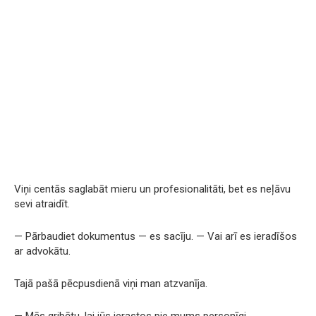
Viņi centās saglabāt mieru un profesionalitāti, bet es neļāvu
sevi atraidīt.
— Pārbaudiet dokumentus — es sacīju. — Vai arī es ieradīšos
ar advokātu.
Tajā pašā pēcpusdienā viņi man atzvanīja.
— Mēs gribētu, lai jūs ierastos pie mums personīgi.