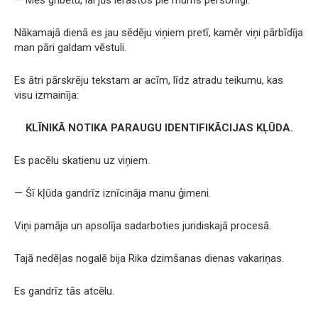
Nākamajā dienā es jau sēdēju viņiem pretī, kamēr viņi pārbīdīja
man pāri galdam vēstuli.
Es ātri pārskrēju tekstam ar acīm, līdz atradu teikumu, kas
visu izmainīja:
KLĪNIKĀ NOTIKA PARAUGU IDENTIFIKĀCIJAS KĻŪDA.
Es pacēlu skatienu uz viņiem.
— Šī kļūda gandrīz iznīcināja manu ģimeni.
Viņi pamāja un apsolīja sadarboties juridiskajā procesā.
Tajā nedēļas nogalē bija Rika dzimšanas dienas vakariņas.
Es gandrīz tās atcēlu.