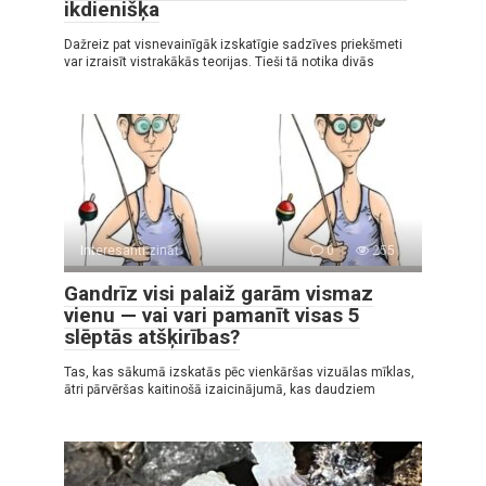
ikdienišķa
Dažreiz pat visnevainīgāk izskatīgie sadzīves priekšmeti
var izraisīt vistrakākās teorijas. Tieši tā notika divās
Interesanti zināt
0
255
Gandrīz visi palaiž garām vismaz
vienu — vai vari pamanīt visas 5
slēptās atšķirības?
Tas, kas sākumā izskatās pēc vienkāršas vizuālas mīklas,
ātri pārvēršas kaitinošā izaicinājumā, kas daudziem