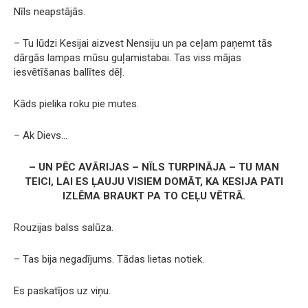
Nīls neapstājās.
– Tu lūdzi Kesijai aizvest Nensiju un pa ceļam paņemt tās
dārgās lampas mūsu guļamistabai. Tas viss mājas
iesvētīšanas ballītes dēļ.
Kāds pielika roku pie mutes.
– Ak Dievs…
– UN PĒC AVĀRIJAS – NĪLS TURPINĀJA – TU MAN
TEICI, LAI ES ĻAUJU VISIEM DOMĀT, KA KESIJA PATI
IZLĒMA BRAUKT PA TO CEĻU VĒTRĀ.
Rouzijas balss salūza.
– Tas bija negadījums. Tādas lietas notiek.
Es paskatījos uz viņu.