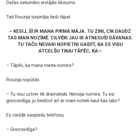
Dažas sekundes iestājās klusums.
Tad Rouzija turpināja tieši tāpat.
– KESIJ, ŠĪ IR MANA PIRMĀ MĀJA. TU ZINI, CIK DAUDZ
TAS MAN NOZĪMĒ. CILVĒKI JAU IR ATNESUŠI DĀVANAS.
TU TAČU NEVARI NOPIETNI GAIDĪT, KA ES VISU
ATCELŠU TIKAI TĀPĒC, KA—
– Tāpēc, ka mana meita nomira?
Rouzija nopūtās.
– Tu visu uztver tik dramatiski. Nensija nomira. Tu esi
greizsirdīga, jo beidzot arī ar mani notiek kaut kas labs?
Es ciešāk saspiedu telefonu.
– Greizsirdīga?