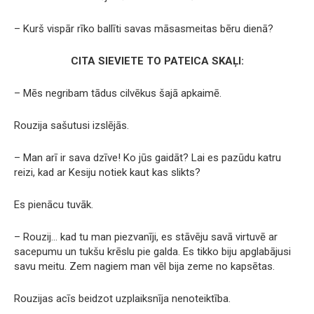
– Kurš vispār rīko ballīti savas māsasmeitas bēru dienā?
CITA SIEVIETE TO PATEICA SKAĻI:
– Mēs negribam tādus cilvēkus šajā apkaimē.
Rouzija sašutusi izslējās.
– Man arī ir sava dzīve! Ko jūs gaidāt? Lai es pazūdu katru
reizi, kad ar Kesiju notiek kaut kas slikts?
Es pienācu tuvāk.
– Rouzij… kad tu man piezvanīji, es stāvēju savā virtuvē ar
sacepumu un tukšu krēslu pie galda. Es tikko biju apglabājusi
savu meitu. Zem nagiem man vēl bija zeme no kapsētas.
Rouzijas acīs beidzot uzplaiksnīja nenoteiktība.