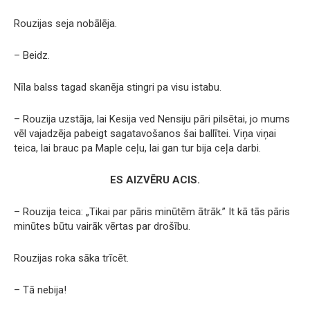
Rouzijas seja nobālēja.
– Beidz.
Nīla balss tagad skanēja stingri pa visu istabu.
– Rouzija uzstāja, lai Kesija ved Nensiju pāri pilsētai, jo mums
vēl vajadzēja pabeigt sagatavošanos šai ballītei. Viņa viņai
teica, lai brauc pa Maple ceļu, lai gan tur bija ceļa darbi.
ES AIZVĒRU ACIS.
– Rouzija teica: „Tikai par pāris minūtēm ātrāk.” It kā tās pāris
minūtes būtu vairāk vērtas par drošību.
Rouzijas roka sāka trīcēt.
– Tā nebija!