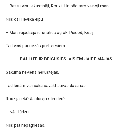
– Bet tu visu iekustināji, Rouzij. Un pēc tam vainoji mani.
Nīls dziļi ievilka elpu.
– Man vajadzēja ierunāties agrāk. Piedod, Kesij.
Tad viņš pagriezās pret viesiem.
– BALLĪTE IR BEIGUSIES. VISIEM JĀIET MĀJĀS.
Sākumā neviens nekustējās.
Tad lēnām visi sāka savākt savas dāvanas.
Rouzija ieķērās durvju stenderē.
– Nē… lūdzu…
Nīls pat nepagriezās.