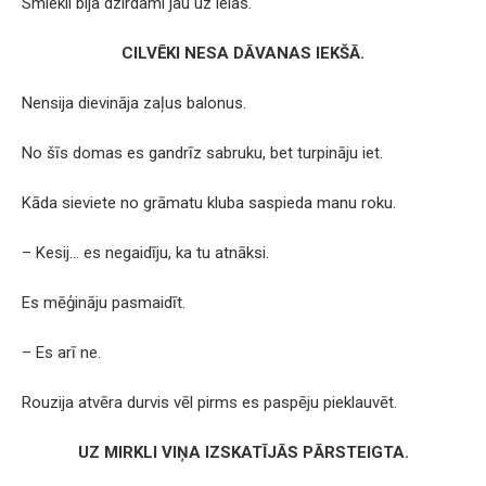
Smiekli bija dzirdami jau uz ielas.
CILVĒKI NESA DĀVANAS IEKŠĀ.
Nensija dievināja zaļus balonus.
No šīs domas es gandrīz sabruku, bet turpināju iet.
Kāda sieviete no grāmatu kluba saspieda manu roku.
– Kesij… es negaidīju, ka tu atnāksi.
Es mēģināju pasmaidīt.
– Es arī ne.
Rouzija atvēra durvis vēl pirms es paspēju pieklauvēt.
UZ MIRKLI VIŅA IZSKATĪJĀS PĀRSTEIGTA.