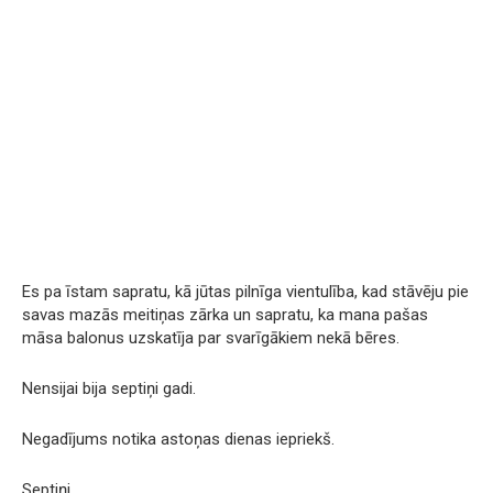
Es pa īstam sapratu, kā jūtas pilnīga vientulība, kad stāvēju pie
savas mazās meitiņas zārka un sapratu, ka mana pašas
māsa balonus uzskatīja par svarīgākiem nekā bēres.
Nensijai bija septiņi gadi.
Negadījums notika astoņas dienas iepriekš.
Septiņi.