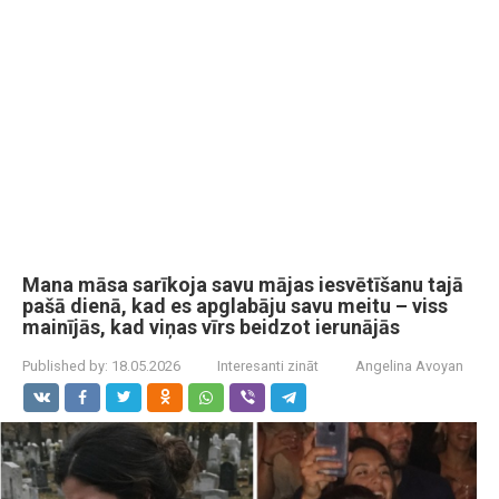
Mana māsa sarīkoja savu mājas iesvētīšanu tajā
pašā dienā, kad es apglabāju savu meitu – viss
mainījās, kad viņas vīrs beidzot ierunājās
Published by:
18.05.2026
Interesanti zināt
Angelina Avoyan