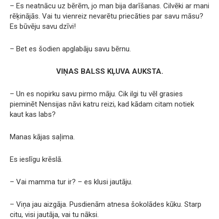
– Es neatnācu uz bērēm, jo man bija darīšanas. Cilvēki ar mani
rēķinājās. Vai tu vienreiz nevarētu priecāties par savu māsu?
Es būvēju savu dzīvi!
– Bet es šodien apglabāju savu bērnu.
VIŅAS BALSS KĻUVA AUKSTA.
– Un es nopirku savu pirmo māju. Cik ilgi tu vēl grasies
pieminēt Nensijas nāvi katru reizi, kad kādam citam notiek
kaut kas labs?
Manas kājas saļima.
Es ieslīgu krēslā.
– Vai mamma tur ir? – es klusi jautāju.
– Viņa jau aizgāja. Pusdienām atnesa šokolādes kūku. Starp
citu, visi jautāja, vai tu nāksi.