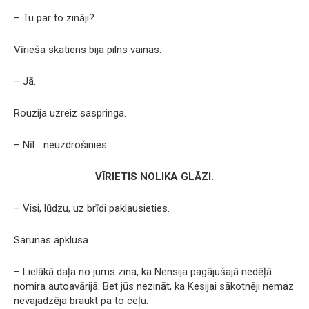
– Tu par to zināji?
Vīrieša skatiens bija pilns vainas.
– Jā.
Rouzija uzreiz saspringa.
– Nīl… neuzdrošinies.
VĪRIETIS NOLIKA GLĀZI.
– Visi, lūdzu, uz brīdi paklausieties.
Sarunas apklusa.
– Lielākā daļa no jums zina, ka Nensija pagājušajā nedēļā
nomira autoavārijā. Bet jūs nezināt, ka Kesijai sākotnēji nemaz
nevajadzēja braukt pa to ceļu.