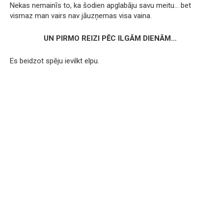
Nekas nemainīs to, ka šodien apglabāju savu meitu… bet
vismaz man vairs nav jāuzņemas visa vaina.
UN PIRMO REIZI PĒC ILGĀM DIENĀM…
Es beidzot spēju ievilkt elpu.