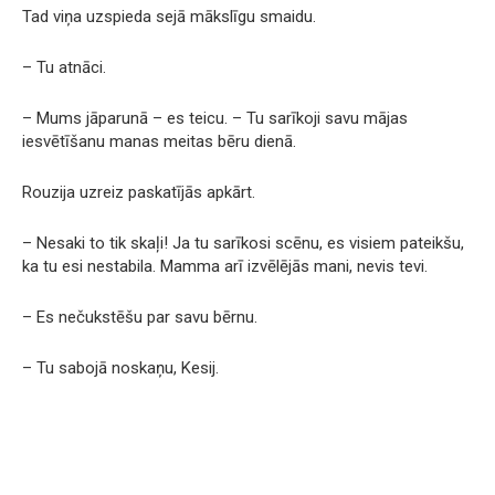
Tad viņa uzspieda sejā mākslīgu smaidu.
– Tu atnāci.
– Mums jāparunā – es teicu. – Tu sarīkoji savu mājas
iesvētīšanu manas meitas bēru dienā.
Rouzija uzreiz paskatījās apkārt.
– Nesaki to tik skaļi! Ja tu sarīkosi scēnu, es visiem pateikšu,
ka tu esi nestabila. Mamma arī izvēlējās mani, nevis tevi.
– Es nečukstēšu par savu bērnu.
– Tu sabojā noskaņu, Kesij.