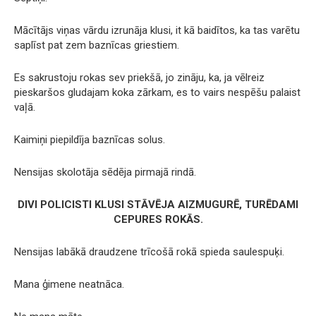
Mācītājs viņas vārdu izrunāja klusi, it kā baidītos, ka tas varētu
saplīst pat zem baznīcas griestiem.
Es sakrustoju rokas sev priekšā, jo zināju, ka, ja vēlreiz
pieskaršos gludajam koka zārkam, es to vairs nespēšu palaist
vaļā.
Kaimiņi piepildīja baznīcas solus.
Nensijas skolotāja sēdēja pirmajā rindā.
DIVI POLICISTI KLUSI STĀVĒJA AIZMUGURĒ, TURĒDAMI
CEPURES ROKĀS.
Nensijas labākā draudzene trīcošā rokā spieda saulespuķi.
Mana ģimene neatnāca.