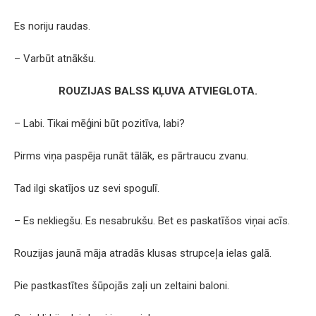
Es noriju raudas.
– Varbūt atnākšu.
ROUZIJAS BALSS KĻUVA ATVIEGLOTA.
– Labi. Tikai mēģini būt pozitīva, labi?
Pirms viņa paspēja runāt tālāk, es pārtraucu zvanu.
Tad ilgi skatījos uz sevi spogulī.
– Es nekliegšu. Es nesabrukšu. Bet es paskatīšos viņai acīs.
Rouzijas jaunā māja atradās klusas strupceļa ielas galā.
Pie pastkastītes šūpojās zaļi un zeltaini baloni.