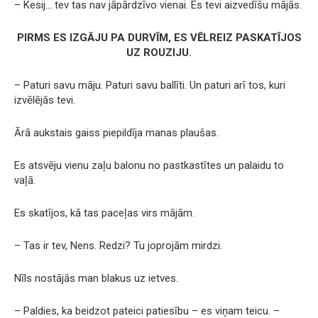
– Kesij… tev tas nav jāpārdzīvo vienai. Es tevi aizvedīšu mājās.
PIRMS ES IZGĀJU PA DURVĪM, ES VĒLREIZ PASKATĪJOS
UZ ROUZIJU.
– Paturi savu māju. Paturi savu ballīti. Un paturi arī tos, kuri
izvēlējās tevi.
Ārā aukstais gaiss piepildīja manas plaušas.
Es atsvēju vienu zaļu balonu no pastkastītes un palaidu to
vaļā.
Es skatījos, kā tas paceļas virs mājām.
– Tas ir tev, Nens. Redzi? Tu joprojām mirdzi.
Nīls nostājās man blakus uz ietves.
– Paldies, ka beidzot pateici patiesību – es viņam teicu. –