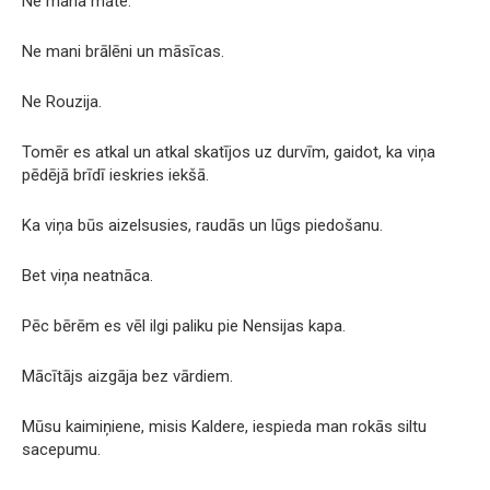
Ne mana māte.
Ne mani brālēni un māsīcas.
Ne Rouzija.
Tomēr es atkal un atkal skatījos uz durvīm, gaidot, ka viņa
pēdējā brīdī ieskries iekšā.
Ka viņa būs aizelsusies, raudās un lūgs piedošanu.
Bet viņa neatnāca.
Pēc bērēm es vēl ilgi paliku pie Nensijas kapa.
Mācītājs aizgāja bez vārdiem.
Mūsu kaimiņiene, misis Kaldere, iespieda man rokās siltu
sacepumu.