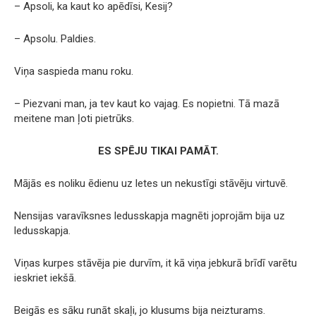
– Apsoli, ka kaut ko apēdīsi, Kesij?
– Apsolu. Paldies.
Viņa saspieda manu roku.
– Piezvani man, ja tev kaut ko vajag. Es nopietni. Tā mazā
meitene man ļoti pietrūks.
ES SPĒJU TIKAI PAMĀT.
Mājās es noliku ēdienu uz letes un nekustīgi stāvēju virtuvē.
Nensijas varavīksnes ledusskapja magnēti joprojām bija uz
ledusskapja.
Viņas kurpes stāvēja pie durvīm, it kā viņa jebkurā brīdī varētu
ieskriet iekšā.
Beigās es sāku runāt skaļi, jo klusums bija neizturams.