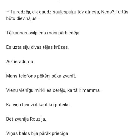
– Tu redzēji, cik daudz saulespuķu tev atnesa, Nens? Tu tās
būtu dievinājusi…
Tējkannas svilpiens mani pārbiedēja.
Es uztaisīju divas tējas krūzes.
Aiz ieraduma.
Mans telefons pēkšņi sāka zvanīt.
Vienu vienīgu mirkli es cerēju, ka tā ir mamma.
Ka viņa beidzot kaut ko pateiks.
Bet zvanīja Rouzija.
Viņas balss bija pārāk priecīga.