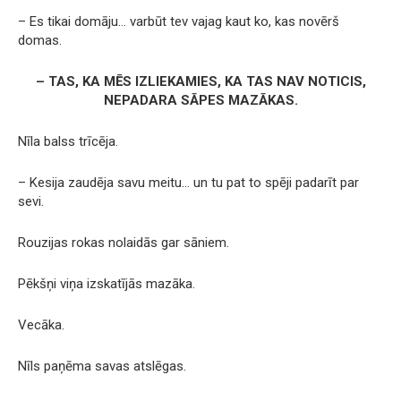
– Es tikai domāju… varbūt tev vajag kaut ko, kas novērš
domas.
– TAS, KA MĒS IZLIEKAMIES, KA TAS NAV NOTICIS,
NEPADARA SĀPES MAZĀKAS.
Nīla balss trīcēja.
– Kesija zaudēja savu meitu… un tu pat to spēji padarīt par
sevi.
Rouzijas rokas nolaidās gar sāniem.
Pēkšņi viņa izskatījās mazāka.
Vecāka.
Nīls paņēma savas atslēgas.