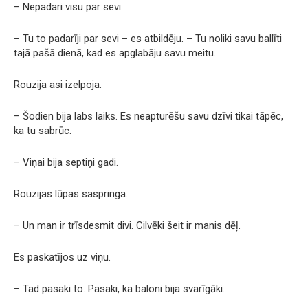
– Nepadari visu par sevi.
– Tu to padarīji par sevi – es atbildēju. – Tu noliki savu ballīti
tajā pašā dienā, kad es apglabāju savu meitu.
Rouzija asi izelpoja.
– Šodien bija labs laiks. Es neapturēšu savu dzīvi tikai tāpēc,
ka tu sabrūc.
– Viņai bija septiņi gadi.
Rouzijas lūpas saspringa.
– Un man ir trīsdesmit divi. Cilvēki šeit ir manis dēļ.
Es paskatījos uz viņu.
– Tad pasaki to. Pasaki, ka baloni bija svarīgāki.