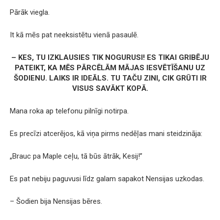
Pārāk viegla.
It kā mēs pat neeksistētu vienā pasaulē.
– KES, TU IZKLAUSIES TIK NOGURUSI! ES TIKAI GRIBĒJU
PATEIKT, KA MĒS PĀRCĒLĀM MĀJAS IESVĒTĪŠANU UZ
ŠODIENU. LAIKS IR IDEĀLS. TU TAČU ZINI, CIK GRŪTI IR
VISUS SAVĀKT KOPĀ.
Mana roka ap telefonu pilnīgi notirpa.
Es precīzi atcerējos, kā viņa pirms nedēļas mani steidzināja:
„Brauc pa Maple ceļu, tā būs ātrāk, Kesij!”
Es pat nebiju paguvusi līdz galam sapakot Nensijas uzkodas.
– Šodien bija Nensijas bēres.