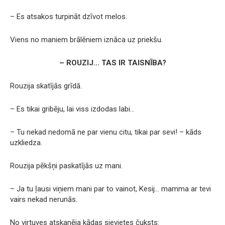
– Es atsakos turpināt dzīvot melos.
Viens no maniem brālēniem iznāca uz priekšu.
– ROUZIJ… TAS IR TAISNĪBA?
Rouzija skatījās grīdā.
– Es tikai gribēju, lai viss izdodas labi…
– Tu nekad nedomā ne par vienu citu, tikai par sevi! – kāds
uzkliedza.
Rouzija pēkšņi paskatījās uz mani.
– Ja tu ļausi viņiem mani par to vainot, Kesij… mamma ar tevi
vairs nekad nerunās.
No virtuves atskanēja kādas sievietes čuksts: