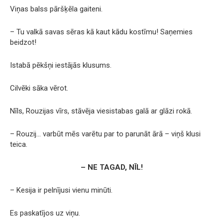
Viņas balss pāršķēla gaiteni.
– Tu valkā savas sēras kā kaut kādu kostīmu! Saņemies
beidzot!
Istabā pēkšņi iestājās klusums.
Cilvēki sāka vērot.
Nīls, Rouzijas vīrs, stāvēja viesistabas galā ar glāzi rokā.
– Rouzij… varbūt mēs varētu par to parunāt ārā – viņš klusi
teica.
– NE TAGAD, NĪL!
– Kesija ir pelnījusi vienu minūti.
Es paskatījos uz viņu.