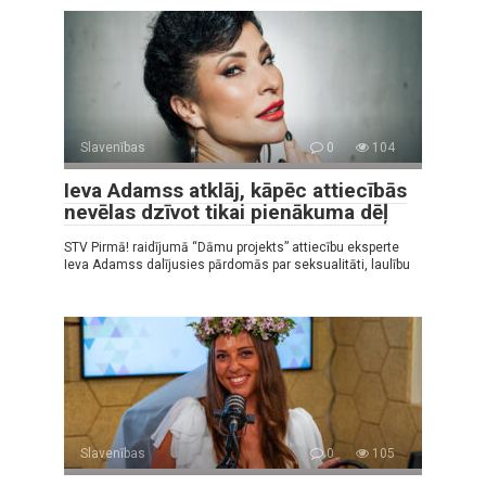
Slavenības
0
104
Ieva Adamss atklāj, kāpēc attiecībās
nevēlas dzīvot tikai pienākuma dēļ
STV Pirmā! raidījumā “Dāmu projekts” attiecību eksperte
Ieva Adamss dalījusies pārdomās par seksualitāti, laulību
Slavenības
0
105