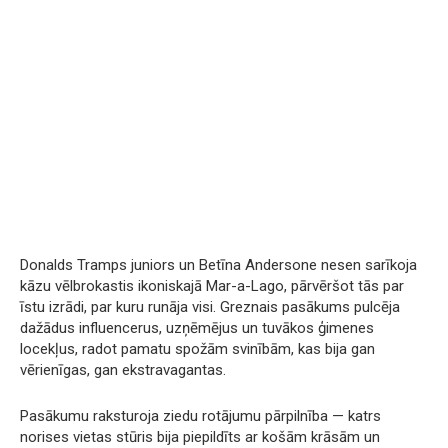
Donalds Tramps juniors un Betīna Andersone nesen sarīkoja
kāzu vēlbrokastis ikoniskajā Mar-a-Lago, pārvēršot tās par
īstu izrādi, par kuru runāja visi. Greznais pasākums pulcēja
dažādus influencerus, uzņēmējus un tuvākos ģimenes
locekļus, radot pamatu spožām svinībām, kas bija gan
vērienīgas, gan ekstravagantas.
Pasākumu raksturoja ziedu rotājumu pārpilnība — katrs
norises vietas stūris bija piepildīts ar košām krāsām un