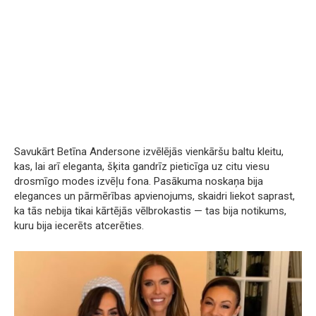
Savukārt Betīna Andersone izvēlējās vienkāršu baltu kleitu,
kas, lai arī eleganta, šķita gandrīz pieticīga uz citu viesu
drosmīgo modes izvēļu fona. Pasākuma noskaņa bija
elegances un pārmērības apvienojums, skaidri liekot saprast,
ka tās nebija tikai kārtējās vēlbrokastis — tas bija notikums,
kuru bija iecerēts atcerēties.