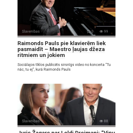
Slavenības
0
99
Raimonds Pauls pie klavierēm liek
pasmaidīt – Maestro ļaujas džeza
ritmiem un jokiem
Sociālajos tīklos publicēts sirsnīgs video no koncerta “Tu
nāc, tu ej”, kurā Raimonds Pauls
Slavenības
0
88
Juris Žagars par Leldi Dreimani: “Viņu