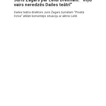
vairs neredzēs Dailes teātrī”
Dailes teātra direktors Juris Žagars žurnālam “Privātā
Dzīve” atklāti komentējis situāciju ar aktrisi Leldi