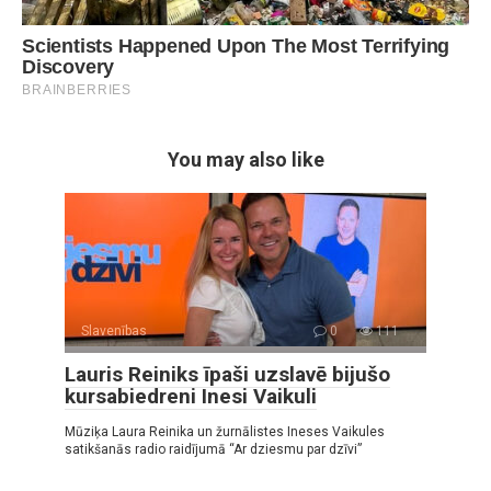
You may also like
Slavenības
0
111
Lauris Reiniks īpaši uzslavē bijušo
kursabiedreni Inesi Vaikuli
Mūziķa Laura Reinika un žurnālistes Ineses Vaikules
satikšanās radio raidījumā “Ar dziesmu par dzīvi”