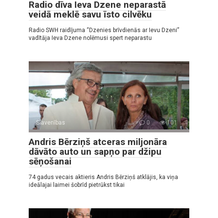
Radio dīva Ieva Dzene neparastā
veidā meklē savu īsto cilvēku
Radio SWH raidījuma “Dzenies brīvdienās ar Ievu Dzeni”
vadītāja Ieva Dzene nolēmusi spert neparastu
Slavenības
0
101
Andris Bērziņš atceras miljonāra
dāvāto auto un sapņo par džipu
sēņošanai
74 gadus vecais aktieris Andris Bērziņš atklājis, ka viņa
ideālajai laimei šobrīd pietrūkst tikai