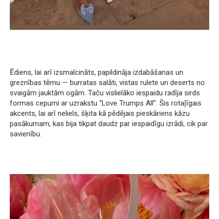
Ēdiens, lai arī izsmalcināts, papildināja izdabāšanas un
greznības tēmu — burratas salāti, vistas rulete un deserts no
svaigām jauktām ogām. Taču vislielāko iespaidu radīja sirds
formas cepumi ar uzrakstu “Love Trumps All”. Šis rotaļīgais
akcents, lai arī neliels, šķita kā pēdējais pieskāriens kāzu
pasākumam, kas bija tikpat daudz par iespaidīgu izrādi, cik par
savienību.