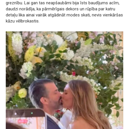
greznību. Lai gan tas neapšaubāmi bija īsts baudījums acīm,
daudzi norādīja, ka pārmērīgais dekors un rūpība par katru
detaļu lika ainai vairāk atgādināt modes skati, nevis vienkāršas
kāzu vēlbrokastis.