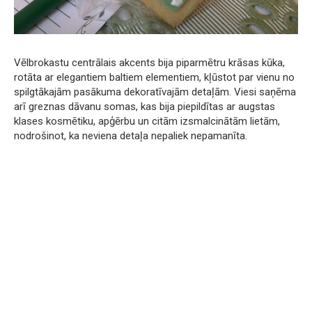
Vēlbrokastu centrālais akcents bija piparmētru krāsas kūka,
rotāta ar elegantiem baltiem elementiem, kļūstot par vienu no
spilgtākajām pasākuma dekoratīvajām detaļām. Viesi saņēma
arī greznas dāvanu somas, kas bija piepildītas ar augstas
klases kosmētiku, apģērbu un citām izsmalcinātām lietām,
nodrošinot, ka neviena detaļa nepaliek nepamanīta.