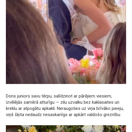
Dons juniors savu tērpu, salīdzinot ar pārējiem viesiem,
izvēlējās samērā atturīgu — zilu uzvalku bez kaklasaites un
kreklu ar atpogātu apkakli. Neraugoties uz viņa brīvāko pieeju,
viņš šķita nedaudz nesaskanīgs ar apkārt valdošo greznību.