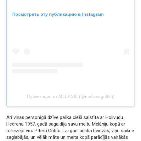
Посмотреть эту публикацию в Instagram
Публикация от MELANIE (@melaniegriffith)
Arī viņas personīgā dzīve palika cieši saistīta ar Holivudu.
Hedrena 1957. gadā sagaidīja savu meitu Melāniju kopā ar
toreizējo vīru Pīteru Grifitu. Lai gan laulība beidzās, viņu saikne
saglabājās, un vēlāk māte un meita kopā parādījās vairākās