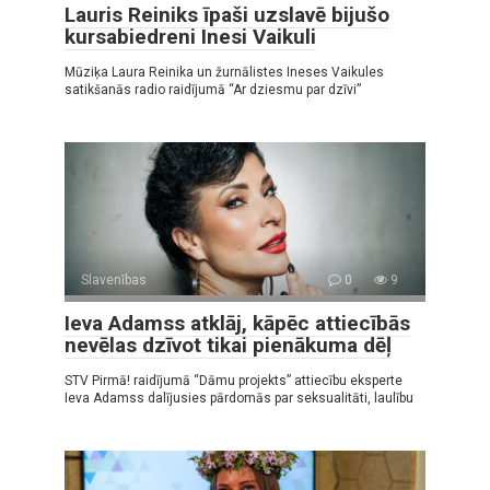
Lauris Reiniks īpaši uzslavē bijušo
kursabiedreni Inesi Vaikuli
Mūziķa Laura Reinika un žurnālistes Ineses Vaikules
satikšanās radio raidījumā “Ar dziesmu par dzīvi”
Slavenības
0
9
Ieva Adamss atklāj, kāpēc attiecībās
nevēlas dzīvot tikai pienākuma dēļ
STV Pirmā! raidījumā “Dāmu projekts” attiecību eksperte
Ieva Adamss dalījusies pārdomās par seksualitāti, laulību