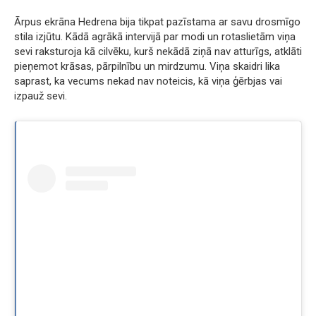
Ārpus ekrāna Hedrena bija tikpat pazīstama ar savu drosmīgo
stila izjūtu. Kādā agrākā intervijā par modi un rotaslietām viņa
sevi raksturoja kā cilvēku, kurš nekādā ziņā nav atturīgs, atklāti
pieņemot krāsas, pārpilnību un mirdzumu. Viņa skaidri lika
saprast, ka vecums nekad nav noteicis, kā viņa ģērbjas vai
izpauž sevi.