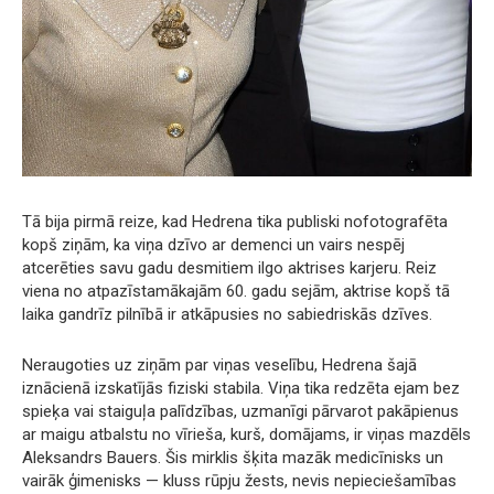
Tā bija pirmā reize, kad Hedrena tika publiski nofotografēta
kopš ziņām, ka viņa dzīvo ar demenci un vairs nespēj
atcerēties savu gadu desmitiem ilgo aktrises karjeru. Reiz
viena no atpazīstamākajām 60. gadu sejām, aktrise kopš tā
laika gandrīz pilnībā ir atkāpusies no sabiedriskās dzīves.
Neraugoties uz ziņām par viņas veselību, Hedrena šajā
iznācienā izskatījās fiziski stabila. Viņa tika redzēta ejam bez
spieķa vai staiguļa palīdzības, uzmanīgi pārvarot pakāpienus
ar maigu atbalstu no vīrieša, kurš, domājams, ir viņas mazdēls
Aleksandrs Bauers. Šis mirklis šķita mazāk medicīnisks un
vairāk ģimenisks — kluss rūpju žests, nevis nepieciešamības