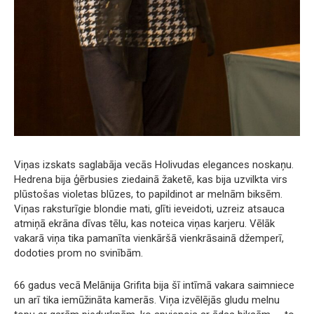
Viņas izskats saglabāja vecās Holivudas elegances noskaņu.
Hedrena bija ģērbusies ziedainā žaketē, kas bija uzvilkta virs
plūstošas violetas blūzes, to papildinot ar melnām biksēm.
Viņas raksturīgie blondie mati, glīti ieveidoti, uzreiz atsauca
atmiņā ekrāna dīvas tēlu, kas noteica viņas karjeru. Vēlāk
vakarā viņa tika pamanīta vienkāršā vienkrāsainā džemperī,
dodoties prom no svinībām.
66 gadus vecā Melānija Grifita bija šī intīmā vakara saimniece
un arī tika iemūžināta kamerās. Viņa izvēlējās gludu melnu