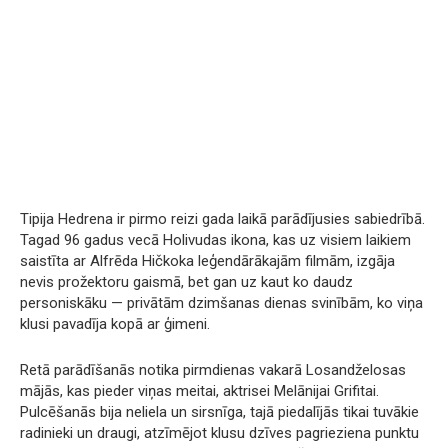
Tipija Hedrena ir pirmo reizi gada laikā parādījusies sabiedrībā.
Tagad 96 gadus vecā Holivudas ikona, kas uz visiem laikiem
saistīta ar Alfrēda Hičkoka leģendārākajām filmām, izgāja
nevis prožektoru gaismā, bet gan uz kaut ko daudz
personiskāku — privātām dzimšanas dienas svinībām, ko viņa
klusi pavadīja kopā ar ģimeni.
Retā parādīšanās notika pirmdienas vakarā Losandželosas
mājās, kas pieder viņas meitai, aktrisei Melānijai Grifitai.
Pulcēšanās bija neliela un sirsnīga, tajā piedalījās tikai tuvākie
radinieki un draugi, atzīmējot klusu dzīves pagrieziena punktu