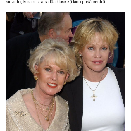
sievietei, kura reiz atradās klasiskā kino pašā centrā.