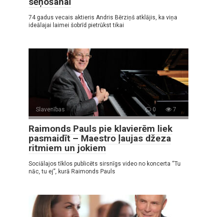
sēņošanai
74 gadus vecais aktieris Andris Bērziņš atklājis, ka viņa
ideālajai laimei šobrīd pietrūkst tikai
Slavenības
0
7
Raimonds Pauls pie klavierēm liek
pasmaidīt – Maestro ļaujas džeza
ritmiem un jokiem
Sociālajos tīklos publicēts sirsnīgs video no koncerta “Tu
nāc, tu ej”, kurā Raimonds Pauls