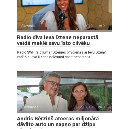
Slavenības
0
9
Radio dīva Ieva Dzene neparastā
veidā meklē savu īsto cilvēku
Radio SWH raidījuma “Dzenies brīvdienās ar Ievu Dzeni”
vadītāja Ieva Dzene nolēmusi spert neparastu
Slavenības
0
9
Andris Bērziņš atceras miljonāra
dāvāto auto un sapņo par džipu