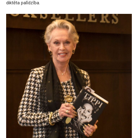
diktēta palīdzība.