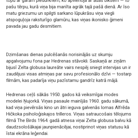
topu ar garām piedurknēm, ko apvienoja ar ādas biksēm — to
pašu tērpu, kurā viņa bija manīta agrāk tajā pašā dienā. Ar īso
matu griezumu un spilgti sarkano lūpukrāsu viņa viegli
atspoguļoja raksturīgo glamūru, kas viņas ikonisko ģimeni
pavada jau gadu desmitiem.
Dzimšanas dienas pulcēšanās norisinājās uz skumju
apgalvojumu fona par Hedrenas stāvokli. Saskaņā ar ziņām
bijusī Zelta globusa laureāte vairs nespēj sniegt intervijas un ir
zaudējusi visas atmiņas par savu profesionālo dzīvi — tostarp
filmām, kas padarīja viņu pazīstamu gandrīz katrā mājā.
Hedrenas ceļš sākās 1950. gados kā veiksmīgai modes
modelei Ņujorkā. Viņas pasaule mainījās 1960. gadu sākumā,
kad viņa pievērsās kino un ātri ieguva galvenās lomas Alfrēda
Hičkoka psiholoģiskajos trilleros. Viņas satraucošais tēlojums
filmā The Birds 1964. gadā atnesa viņai Zelta globusa balvu kā
daudzsološākajai jaunpienācējai, nostiprinot viņas statusu kā
īstai ekrāna leģendai.