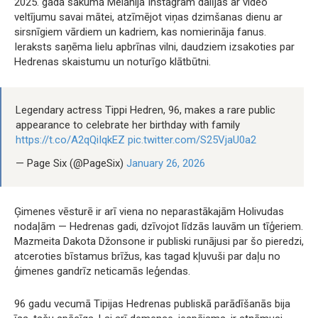
2025. gada sākumā Melānija Instagram dalījās ar video
veltījumu savai mātei, atzīmējot viņas dzimšanas dienu ar
sirsnīgiem vārdiem un kadriem, kas nomierināja fanus.
Ieraksts saņēma lielu apbrīnas vilni, daudziem izsakoties par
Hedrenas skaistumu un noturīgo klātbūtni.
Legendary actress Tippi Hedren, 96, makes a rare public
appearance to celebrate her birthday with family
https://t.co/A2qQiIqkEZ
pic.twitter.com/S25VjaU0a2
— Page Six (@PageSix)
January 26, 2026
Ģimenes vēsturē ir arī viena no neparastākajām Holivudas
nodaļām — Hedrenas gadi, dzīvojot līdzās lauvām un tīģeriem.
Mazmeita Dakota Džonsone ir publiski runājusi par šo pieredzi,
atceroties bīstamus brīžus, kas tagad kļuvuši par daļu no
ģimenes gandrīz neticamās leģendas.
96 gadu vecumā Tipijas Hedrenas publiskā parādīšanās bija