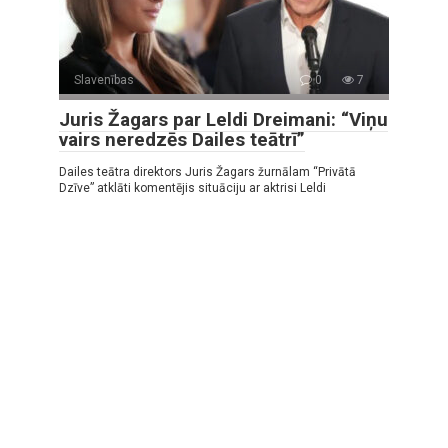
Slavenības
0
7
Juris Žagars par Leldi Dreimani: “Viņu
vairs neredzēs Dailes teātrī”
Dailes teātra direktors Juris Žagars žurnālam “Privātā
Dzīve” atklāti komentējis situāciju ar aktrisi Leldi