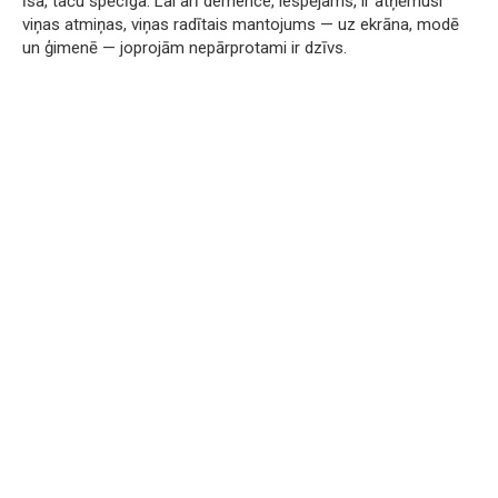
īsa, taču spēcīga. Lai arī demence, iespējams, ir atņēmusi
viņas atmiņas, viņas radītais mantojums — uz ekrāna, modē
un ģimenē — joprojām nepārprotami ir dzīvs.