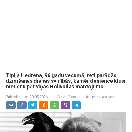
Tipija Hedrena, 96 gadu vecumā, reti parādās
dzimšanas dienas svinībās, kamēr demence klusi
met ēnu pār viņas Holivudas mantojumu
Published by:
20.05.2026
Slavenības
Angelina Avoyan