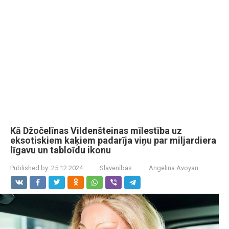
Kā Džočelīnas Vildenšteinas mīlestība uz
eksotiskiem kaķiem padarīja viņu par miljardiera
līgavu un tabloīdu ikonu
Published by:
25.12.2024
Slavenības
Angelina Avoyan