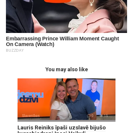
You may also like
Slavenības
0
15
Lauris Reiniks īpaši uzslavē bijušo