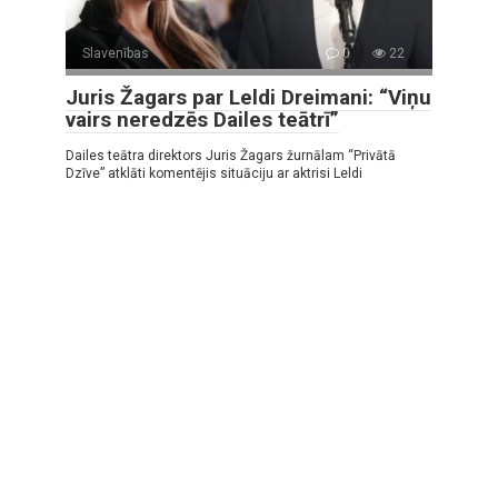
Slavenības
0
22
Juris Žagars par Leldi Dreimani: “Viņu
vairs neredzēs Dailes teātrī”
Dailes teātra direktors Juris Žagars žurnālam “Privātā
Dzīve” atklāti komentējis situāciju ar aktrisi Leldi