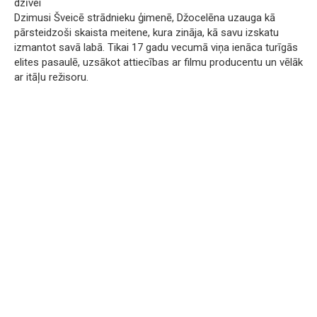
dzīvei
Dzimusi Šveicē strādnieku ģimenē, Džocelēna uzauga kā
pārsteidzoši skaista meitene, kura zināja, kā savu izskatu
izmantot savā labā. Tikai 17 gadu vecumā viņa ienāca turīgās
elites pasaulē, uzsākot attiecības ar filmu producentu un vēlāk
ar itāļu režisoru.