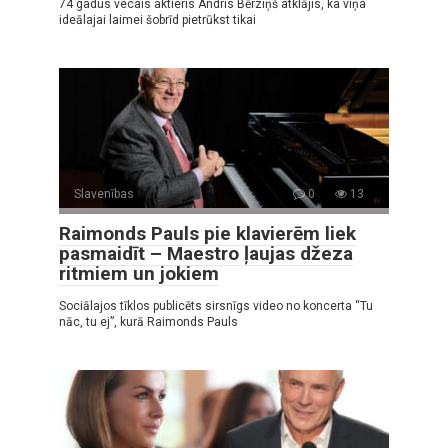
74 gadus vecais aktieris Andris Bērziņš atklājis, ka viņa
ideālajai laimei šobrīd pietrūkst tikai
Slavenības
0
13
Raimonds Pauls pie klavierēm liek
pasmaidīt – Maestro ļaujas džeza
ritmiem un jokiem
Sociālajos tīklos publicēts sirsnīgs video no koncerta “Tu
nāc, tu ej”, kurā Raimonds Pauls