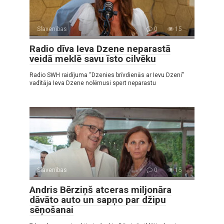
Slavenības
0
15
Radio dīva Ieva Dzene neparastā
veidā meklē savu īsto cilvēku
Radio SWH raidījuma “Dzenies brīvdienās ar Ievu Dzeni”
vadītāja Ieva Dzene nolēmusi spert neparastu
Slavenības
0
15
Andris Bērziņš atceras miljonāra
dāvāto auto un sapņo par džipu
sēņošanai