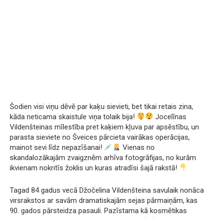
Šodien visi viņu dēvē par kaķu sievieti, bet tikai retais zina,
kāda neticama skaistule viņa tolaik bija!
Jocelīnas
Vildenšteinas mīlestība pret kaķiem kļuva par apsēstību, un
parasta sieviete no Šveices pārcieta vairākas operācijas,
mainot sevi līdz nepazīšanai!
Vienas no
skandalozākajām zvaigznēm arhīva fotogrāfijas, no kurām
ikvienam nokritīs žoklis un kuras atradīsi šajā rakstā!
Tagad 84 gadus vecā Džočelina Vildenšteina savulaik nonāca
virsrakstos ar savām dramatiskajām sejas pārmaiņām, kas
90. gados pārsteidza pasauli. Pazīstama kā kosmētikas