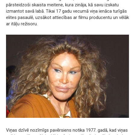
pārsteidzoši skaista meitene, kura zināja, kā savu izskatu
izmantot savā labā. Tikai 17 gadu vecumā viņa ienāca turīgās
elites pasaulē, uzsākot attiecības ar filmu producentu un vēlāk
ar itāļu režisoru.
Viņas dzīvē nozīmīgs pavērsiens notika 1977. gadā, kad viņas