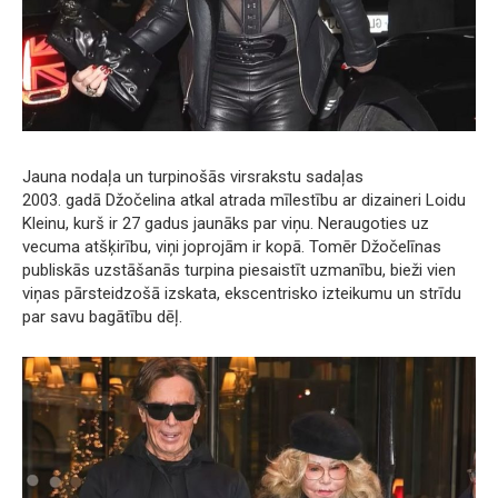
Jauna nodaļa un turpinošās virsrakstu sadaļas
2003. gadā Džočelina atkal atrada mīlestību ar dizaineri Loidu
Kleinu, kurš ir 27 gadus jaunāks par viņu. Neraugoties uz
vecuma atšķirību, viņi joprojām ir kopā. Tomēr Džočelīnas
publiskās uzstāšanās turpina piesaistīt uzmanību, bieži vien
viņas pārsteidzošā izskata, ekscentrisko izteikumu un strīdu
par savu bagātību dēļ.