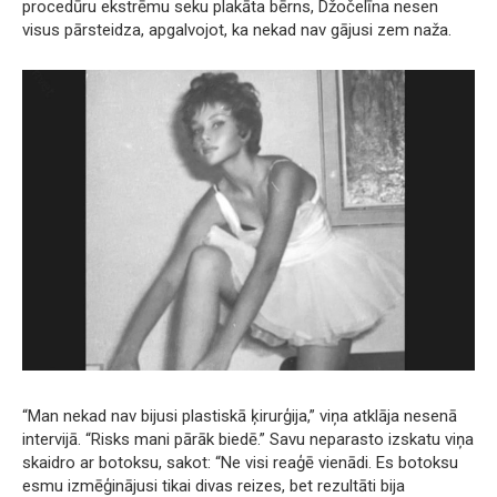
procedūru ekstrēmu seku plakāta bērns, Džočelīna nesen
visus pārsteidza, apgalvojot, ka nekad nav gājusi zem naža.
“Man nekad nav bijusi plastiskā ķirurģija,” viņa atklāja nesenā
intervijā. “Risks mani pārāk biedē.” Savu neparasto izskatu viņa
skaidro ar botoksu, sakot: “Ne visi reaģē vienādi. Es botoksu
esmu izmēģinājusi tikai divas reizes, bet rezultāti bija