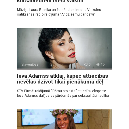
kursabiedreni Inesi Vaikuli
Mūziķa Laura Reinika un žurnālistes Ineses Vaikules
satikšanās radio raidījumā “Ar dziesmu par dzīvi”
Slavenības
0
15
Ieva Adamss atklāj, kāpēc attiecībās
nevēlas dzīvot tikai pienākuma dēļ
STV Pirmā! raidījumā “Dāmu projekts” attiecību eksperte
Ieva Adamss dalījusies pārdomās par seksualitāti, laulību