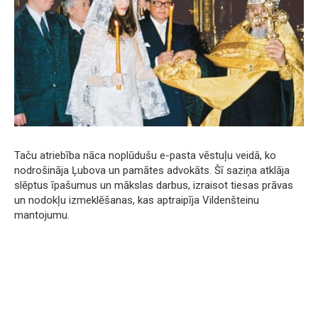
Taču atriebība nāca noplūdušu e-pasta vēstuļu veidā, ko
nodrošināja Ļubova un pamātes advokāts. Šī saziņa atklāja
slēptus īpašumus un mākslas darbus, izraisot tiesas prāvas
un nodokļu izmeklēšanas, kas aptraipīja Vildenšteinu
mantojumu.