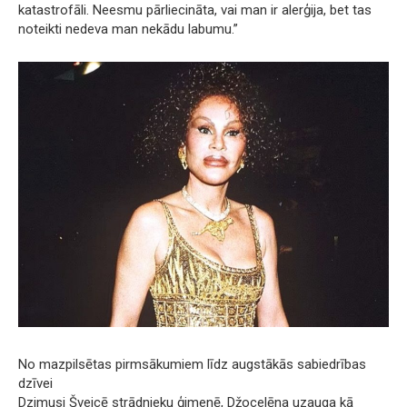
katastrofāli. Neesmu pārliecināta, vai man ir alerģija, bet tas
noteikti nedeva man nekādu labumu.”
No mazpilsētas pirmsākumiem līdz augstākās sabiedrības
dzīvei
Dzimusi Šveicē strādnieku ģimenē, Džocelēna uzauga kā