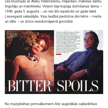
ceļi krustojās ar Aleku Vildenšteinu, miljardieri, mākslas darbu
tirgotāju un mantinieku. Viņiem bija kopīga dzimšanas diena –
1940. gada 5. augusts -, un viņi ātri iepaticās un gada laikā
Lasvegasā salaulājās. Viņu laulībā piedzima divi bērni – meita
un dēls – un dzīve neiedomājamā greznībā.
No mazpilsētas pirmsākumiem līdz augstākās sabiedrības