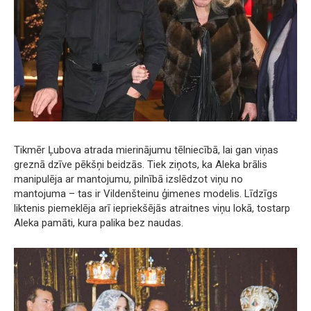
Tikmēr Ļubova atrada mierinājumu tēlniecībā, lai gan viņas
greznā dzīve pēkšņi beidzās. Tiek ziņots, ka Aleka brālis
manipulēja ar mantojumu, pilnībā izslēdzot viņu no
mantojuma – tas ir Vildenšteinu ģimenes modelis. Līdzīgs
liktenis piemeklēja arī iepriekšējās atraitnes viņu lokā, tostarp
Aleka pamāti, kura palika bez naudas.