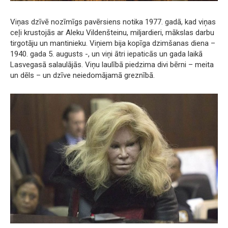
Viņas dzīvē nozīmīgs pavērsiens notika 1977. gadā, kad viņas
ceļi krustojās ar Aleku Vildenšteinu, miljardieri, mākslas darbu
tirgotāju un mantinieku. Viņiem bija kopīga dzimšanas diena –
1940. gada 5. augusts -, un viņi ātri iepaticās un gada laikā
Lasvegasā salaulājās. Viņu laulībā piedzima divi bērni – meita
un dēls – un dzīve neiedomājamā greznībā.