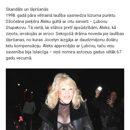
Skandāls un šķiršanās
1998. gadā pāra vētrainā laulība sasniedza lūzuma punktu.
Džočelina pieķēra Aleku gultā ar citu sievieti – Ļubovu
Stupakovu. Tā vietā, lai stātos pretī apsūdzībām, Aleks, kā
ziņots, ierokojās ar ieroci. Sekojošā drāma noveda pie laulības
šķiršanas, no kuras Jocelyn aizgāja ar daudzmiljonu dolāru
lielu kompensāciju. Aleks apprecējās ar Ļubovu, taču viņu
savienība bija īslaicīga – viņš nomira astoņus gadus vēlāk 67
gadu vecumā.