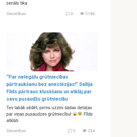
seriāls tika
Slavenības
0
5186
“Par nelegālu grūtniecības
pārtraukšanu bez anestēzijas!” Sallija
Fīlds pārtrauc klusēšanu un atklāj par
savu pusaudžu grūtniecību
Tev labāk sēdēt, pirms uzzini šādas detaļas
par viņas pusaudzes grūtniecību!
Fīlds
atklāti
Slavenības
0
234