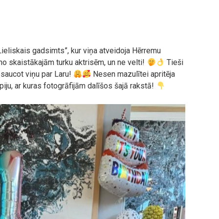
Lieliskais gadsimts”, kur viņa atveidoja Hērremu
no skaistākajām turku aktrisēm, un ne velti!
Tieši
saucot viņu par Laru!
Nesen mazulītei apritēja
ju, ar kuras fotogrāfijām dalīšos šajā rakstā!