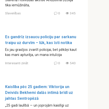
Slavenā Holivudas aktrise Andželīna Džolija
tika iemūžināta,
Slavenības
0
345
Es gandrīz izsaucu policiju par sarkanu
traipu uz durvīm – lūk, kas īsti notika
Es jau grasījos zvanīt policijai, bet pēkšņi kaut
kas mani apturēja, un mana intuīcija
Interesanti zināt
0
540
Kaislība pēc 25 gadiem: Viktorija un
Deivids Bekhemi dalās intīmā brīdī uz
jahtas Sentropēzā
„25 gadi laulībā — un joprojām kaislīgi uz