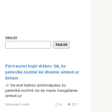
Meklēt
Meklēt
Pārtrauciet bojāt drēbes: lūk, ko
patiesībā nozīmē šie dīvainie simboli uz
birkām
Vai esat kādreiz aizdomājušies, ko
patiesībā nozīmē visi šie mazie mazgāšanas
simboli uz
Interesanti zināt
0
257