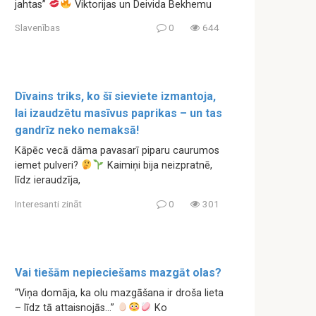
jahtas”
Viktorijas un Deivida Bekhemu
Slavenības
0
644
Dīvains triks, ko šī sieviete izmantoja,
lai izaudzētu masīvus paprikas – un tas
gandrīz neko nemaksā!
Kāpēc vecā dāma pavasarī piparu caurumos
iemet pulveri?
Kaimiņi bija neizpratnē,
līdz ieraudzīja,
Interesanti zināt
0
301
Vai tiešām nepieciešams mazgāt olas?
“Viņa domāja, ka olu mazgāšana ir droša lieta
– līdz tā attaisnojās…”
Ko