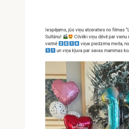
Iespējams, jūs viņu atceraties no filmas “
Sultānu!
Cilvēki viņu dēvē par vienu 
vietnē
viņai piedzima meita, no
un viņa kļuva par savas mammas kopi