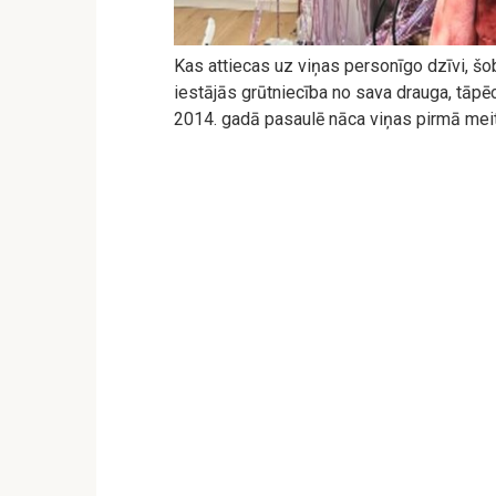
Kas attiecas uz viņas personīgo dzīvi, šobr
iestājās grūtniecība no sava drauga, tāpēc
2014. gadā pasaulē nāca viņas pirmā meit