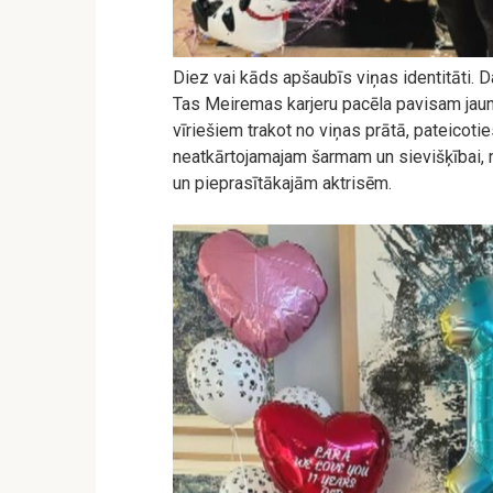
Diez vai kāds apšaubīs viņas identitāti. D
Tas Meiremas karjeru pacēla pavisam jaunā
vīriešiem trakot no viņas prātā, pateico
neatkārtojamajam šarmam un sievišķībai, n
un pieprasītākajām aktrisēm.