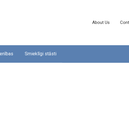
About Us
Cont
enības
Smieklīgi stāsti