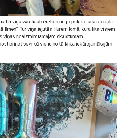
audzi viņu varētu atcerēties no populārā turku seriāla.
 līmenī. Tur viņa iejutās Hurem lomā, kura lika visiem
ties viņas neaizmirstamajam skaistumam,
ostiprinot sevi kā vienu no tā laika iekārojamākajām