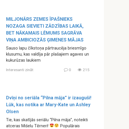
MILJONĀRS ZEMES ĪPAŠNIEKS
NOZAGA SIEVIETI ZĀDZĪBAS LAIKĀ,
BET NĀKAMAIS LĒMUMS SAGRĀVA
VIŅA AMBICIOZĀS ĢIMENES MĀJAS
Sauso lapu čīkstoņa pārtraucēja briesmīgo
klusumu, kas valdīja pār plašajiem agaves un
kukurūzas laukiem
Interesanti zināt
0
215
Dvīņi no seriāla “Pilna māja” ir izauguši!
Lūk, kas notika ar Mary-Kate un Ashley
Olsen
Tie, kas skatījās seriālu “Pilna māja”, noteikti
atceras Mišelu Tērneri!
Populārais