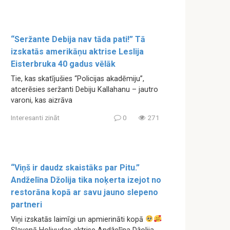
“Seržante Debija nav tāda pati!” Tā
izskatās amerikāņu aktrise Leslija
Eisterbruka 40 gadus vēlāk
Tie, kas skatījušies “Policijas akadēmiju”,
atcerēsies seržanti Debiju Kallahanu – jautro
varoni, kas aizrāva
Interesanti zināt
0
271
“Viņš ir daudz skaistāks par Pitu.”
Andželīna Džolija tika noķerta izejot no
restorāna kopā ar savu jauno slepeno
partneri
Viņi izskatās laimīgi un apmierināti kopā