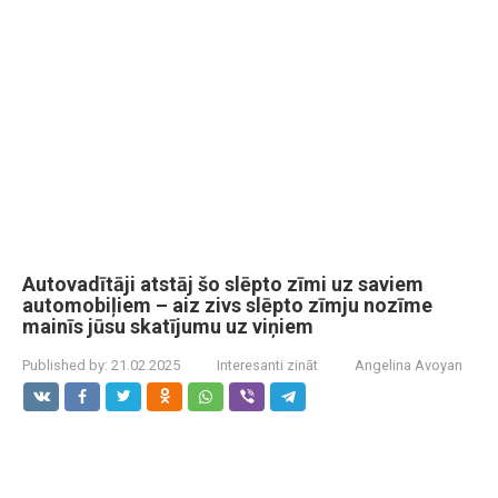
Autovadītāji atstāj šo slēpto zīmi uz saviem
automobiļiem – aiz zivs slēpto zīmju nozīme
mainīs jūsu skatījumu uz viņiem
Published by:
21.02.2025
Interesanti zināt
Angelina Avoyan