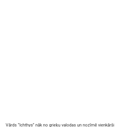
Vārds “Ichthys” nāk no grieķu valodas un nozīmē vienkārši