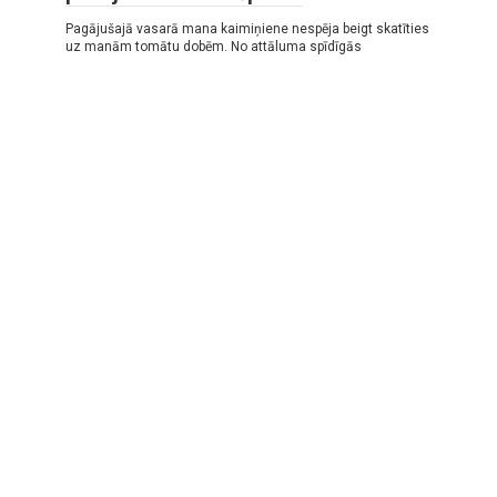
Pagājušajā vasarā mana kaimiņiene nespēja beigt skatīties
uz manām tomātu dobēm. No attāluma spīdīgās