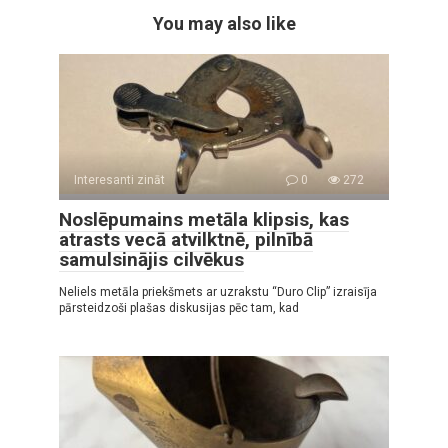
You may also like
Interesanti zināt
0
272
Noslēpumains metāla klipsis, kas
atrasts vecā atvilktnē, pilnībā
samulsinājis cilvēkus
Neliels metāla priekšmets ar uzrakstu “Duro Clip” izraisīja
pārsteidzoši plašas diskusijas pēc tam, kad