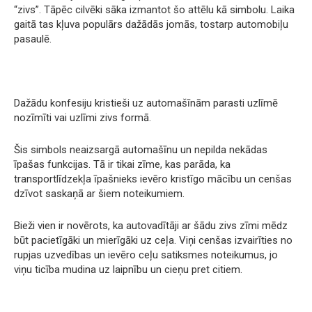
“zivs”. Tāpēc cilvēki sāka izmantot šo attēlu kā simbolu. Laika
gaitā tas kļuva populārs dažādās jomās, tostarp automobiļu
pasaulē.
Dažādu konfesiju kristieši uz automašīnām parasti uzlīmē
nozīmīti vai uzlīmi zivs formā.
Šis simbols neaizsargā automašīnu un nepilda nekādas
īpašas funkcijas. Tā ir tikai zīme, kas parāda, ka
transportlīdzekļa īpašnieks ievēro kristīgo mācību un cenšas
dzīvot saskaņā ar šiem noteikumiem.
Bieži vien ir novērots, ka autovadītāji ar šādu zivs zīmi mēdz
būt pacietīgāki un mierīgāki uz ceļa. Viņi cenšas izvairīties no
rupjas uzvedības un ievēro ceļu satiksmes noteikumus, jo
viņu ticība mudina uz laipnību un cieņu pret citiem.