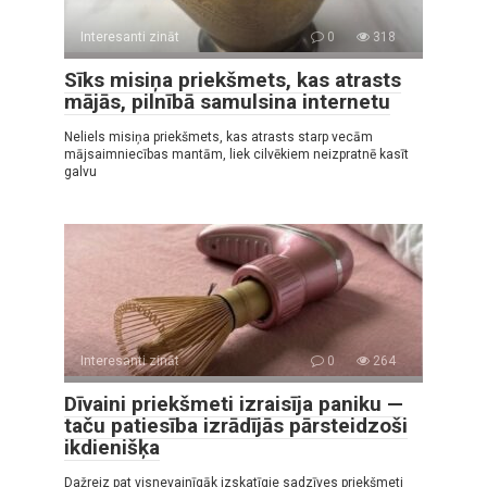
Interesanti zināt
0
318
Sīks misiņa priekšmets, kas atrasts
mājās, pilnībā samulsina internetu
Neliels misiņa priekšmets, kas atrasts starp vecām
mājsaimniecības mantām, liek cilvēkiem neizpratnē kasīt
galvu
Interesanti zināt
0
264
Dīvaini priekšmeti izraisīja paniku —
taču patiesība izrādījās pārsteidzoši
ikdienišķa
Dažreiz pat visnevainīgāk izskatīgie sadzīves priekšmeti