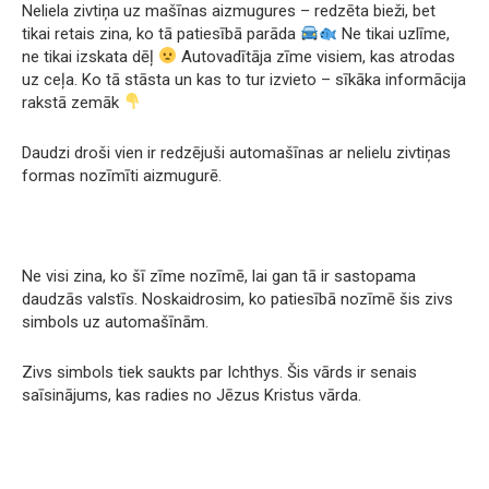
Neliela zivtiņa uz mašīnas aizmugures – redzēta bieži, bet
tikai retais zina, ko tā patiesībā parāda
Ne tikai uzlīme,
ne tikai izskata dēļ
Autovadītāja zīme visiem, kas atrodas
uz ceļa. Ko tā stāsta un kas to tur izvieto – sīkāka informācija
rakstā zemāk
Daudzi droši vien ir redzējuši automašīnas ar nelielu zivtiņas
formas nozīmīti aizmugurē.
Ne visi zina, ko šī zīme nozīmē, lai gan tā ir sastopama
daudzās valstīs. Noskaidrosim, ko patiesībā nozīmē šis zivs
simbols uz automašīnām.
Zivs simbols tiek saukts par Ichthys. Šis vārds ir senais
saīsinājums, kas radies no Jēzus Kristus vārda.