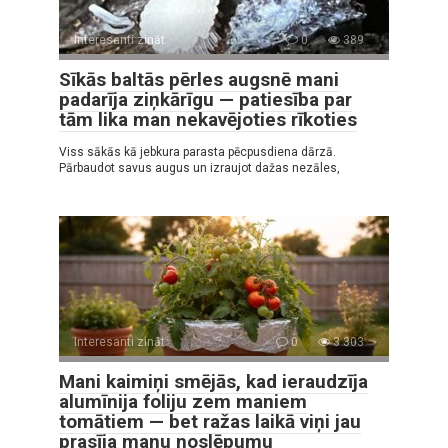
Interesanti zināt
0
389
Sīkās baltās pērles augsnē mani
padarīja ziņkārīgu — patiesība par
tām lika man nekavējoties rīkoties
Viss sākās kā jebkura parasta pēcpusdiena dārzā.
Pārbaudot savus augus un izraujot dažas nezāles,
Interesanti zināt
0
3 303
Mani kaimiņi smējās, kad ieraudzīja
alumīnija foliju zem maniem
tomātiem — bet ražas laikā viņi jau
prasīja manu noslēpumu