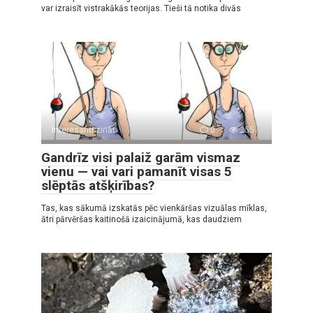
var izraisīt vistrakākās teorijas. Tieši tā notika divās
Interesanti zināt
0
255
Gandrīz visi palaiž garām vismaz
vienu — vai vari pamanīt visas 5
slēptās atšķirības?
Tas, kas sākumā izskatās pēc vienkāršas vizuālas mīklas,
ātri pārvēršas kaitinošā izaicinājumā, kas daudziem