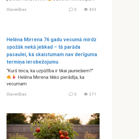
Slavenības
0
433
Helēna Mirrena 76 gadu vecumā mirdz
spožāk nekā jebkad – tā parāda
pasaulei, ka skaistumam nav derīguma
termiņa ierobežojumu
“Kurš teica, ka uzpūtība ir tikai jauniešiem?”
Helēna Mirrena tikko pierādīja, ka
vecumam
Slavenības
0
371