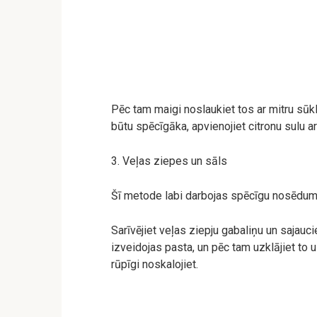
Pēc tam maigi noslaukiet tos ar mitru sūkli
būtu spēcīgāka, apvienojiet citronu sulu 
3. Veļas ziepes un sāls
Šī metode labi darbojas spēcīgu nosēdum
Sarīvējiet veļas ziepju gabaliņu un sajauci
izveidojas pasta, un pēc tam uzklājiet to 
rūpīgi noskalojiet.