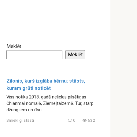
Meklēt
Meklēt
Zilonis, kurš izglāba bērnu: stāsts,
kuram grūti noticēt
Viss notika 2018. gadā nelielas pilsētiņas
Čhianmai nomalē, Ziemeļtaizemē. Tur, starp
džungļiem un rīsu
Smieklīgi stāsti
0
632