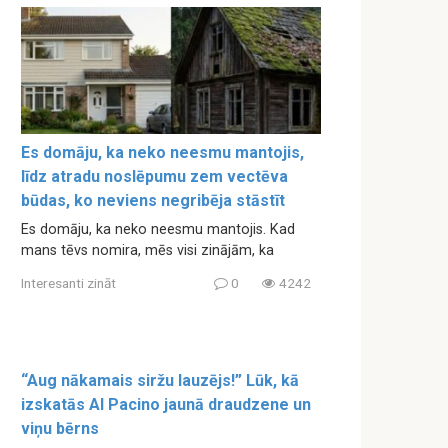
Es domāju, ka neko neesmu mantojis,
līdz atradu noslēpumu zem vectēva
būdas, ko neviens negribēja stāstīt
Es domāju, ka neko neesmu mantojis. Kad
mans tēvs nomira, mēs visi zinājām, ka
Interesanti zināt
0
4242
“Aug nākamais siržu lauzējs!” Lūk, kā
izskatās Al Pacino jaunā draudzene un
viņu bērns