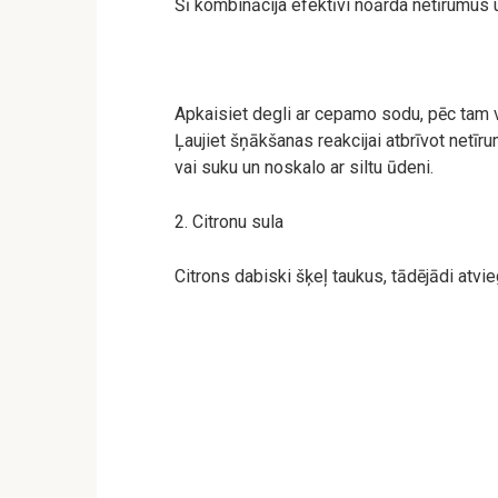
Šī kombinācija efektīvi noārda netīrumus
Apkaisiet degli ar cepamo sodu, pēc tam v
Ļaujiet šņākšanas reakcijai atbrīvot netī
vai suku un noskalo ar siltu ūdeni.
2. Citronu sula
Citrons dabiski šķeļ taukus, tādējādi atvi