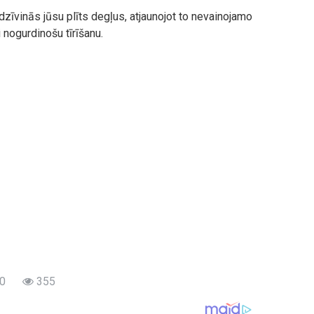
zīvinās jūsu plīts degļus, atjaunojot to nevainojamo
 nogurdinošu tīrīšanu.
0
355