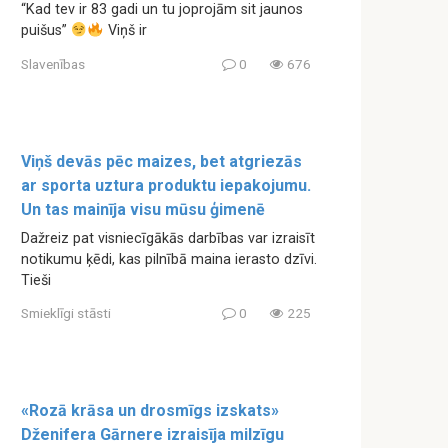
“Kad tev ir 83 gadi un tu joprojām sit jaunos
puišus”
Viņš ir
Slavenības
0
676
Viņš devās pēc maizes, bet atgriezās
ar sporta uztura produktu iepakojumu.
Un tas mainīja visu mūsu ģimenē
Dažreiz pat visniecīgākās darbības var izraisīt
notikumu ķēdi, kas pilnībā maina ierasto dzīvi.
Tieši
Smieklīgi stāsti
0
225
«Rozā krāsa un drosmīgs izskats»
Dženifera Gārnere izraisīja milzīgu