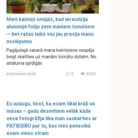
Mani kaimiņi smējās, kad ieraudzīja
alumīnija foliju zem maniem tomātiem
— bet ražas laikā viņi jau prasīja manu
noslēpumu
Pagājušajā vasarā mana kaimiņiene nespēja
beigt skatīties uz manām tomātu dobēm. No
attāluma spīdīgās
Interesanti zināt
0
3305
Es uzaugu, ticot, ka esam tikai brāļi un
māsas – gadu desmitiem vēlāk kāda
veca fotogrāfija lika man saskarties ar
PATIESĪBU par to, kas mēs patiesībā
esam viens otram