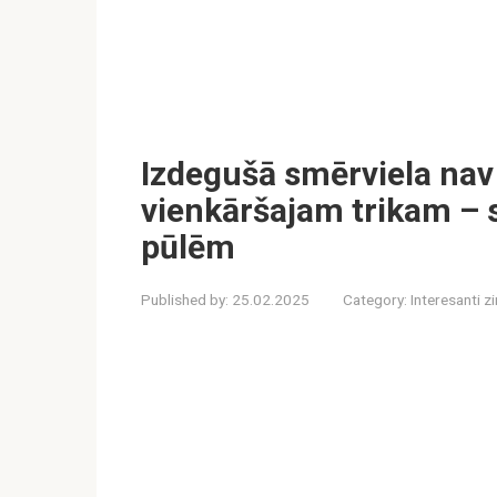
Izdegušā smērviela nav
vienkāršajam trikam – sk
pūlēm
Published by:
25.02.2025
Category:
Interesanti z