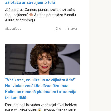
ažiotāžu ar savu jauno tēlu
„Dženiferas Garners jaunais izskats izraisījis
fanu sajūsmu”
Aktrise pārsteidza žurnālu
Allure ar drosmīgu
Slavenības
0
292
“Varikoze, celulīts un novājināta āda!”
Holivudas vecākās dīvas Džoanas
Kolinsas nesenā pludmales fotosesija
izskan tīklā
Fani ieteica Holivudas vecākajai dīvai beidzot
pārstāt valkāt bikini!
Džoana Kolinsa jau ir