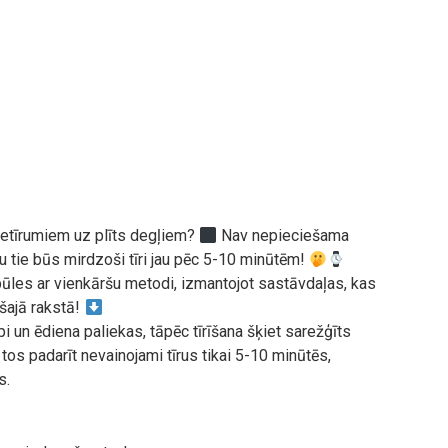
netīrumiem uz plīts degļiem?
Nav nepieciešama
u tie būs mirdzoši tīri jau pēc 5-10 minūtēm!
pūles ar vienkāršu metodi, izmantojot sastāvdaļas, kas
 šajā rakstā!
pi un ēdiena paliekas, tāpēc tīrīšana šķiet sarežģīts
os padarīt nevainojami tīrus tikai 5-10 minūtēs,
s.