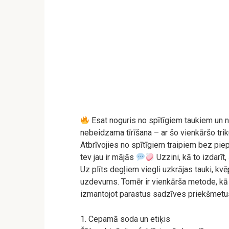
Esat noguris no spītīgiem taukiem un 
nebeidzama tīrīšana – ar šo vienkāršo trik
Atbrīvojies no spītīgiem traipiem bez pie
tev jau ir mājās
Uzzini, kā to izdarīt,
Uz plīts degļiem viegli uzkrājas tauki, kvē
uzdevums. Tomēr ir vienkārša metode, kā t
izmantojot parastus sadzīves priekšmetu
1. Cepamā soda un etiķis