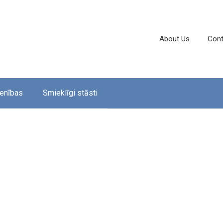
About Us
Cont
enības
Smieklīgi stāsti