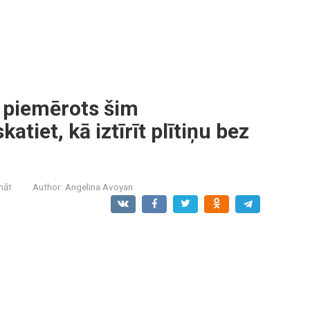
 piemērots šim
atiet, kā iztīrīt plītiņu bez
ināt
Author:
Angelina Avoyan