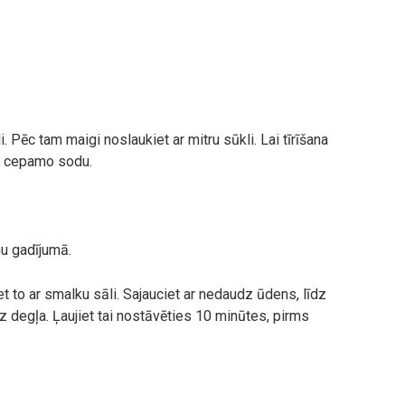
. Pēc tam maigi noslaukiet ar mitru sūkli. Lai tīrīšana
ar cepamo sodu.
u gadījumā.
et to ar smalku sāli. Sajauciet ar nedaudz ūdens, līdz
uz degļa. Ļaujiet tai nostāvēties 10 minūtes, pirms