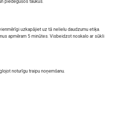
 un piedegušos taukus.
ienmērīgi uzkapājiet uz tā nelielu daudzumu etiķa.
rumus apmēram 5 minūtes. Visbeidzot noskalo ar sūkli
eglojot noturīgu traipu noņemšanu.