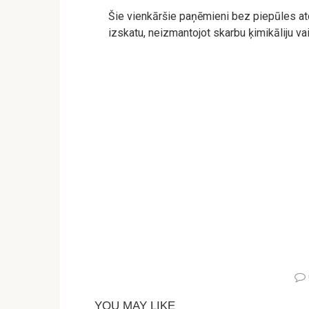
Šie vienkāršie paņēmieni bez piepūles atd
izskatu, neizmantojot skarbu ķimikāliju vai