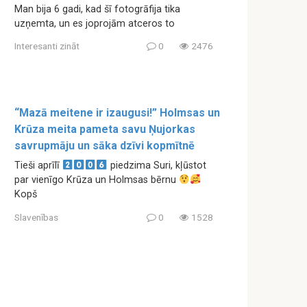
Man bija 6 gadi, kad šī fotogrāfija tika
uzņemta, un es joprojām atceros to
Interesanti zināt
0
2476
“Mazā meitene ir izaugusi!” Holmsas un
Krūza meita pameta savu Ņujorkas
savrupmāju un sāka dzīvi kopmītnē
Tieši aprīlī
piedzima Suri, kļūstot
par vienīgo Krūza un Holmsas bērnu
Kopš
Slavenības
0
1528