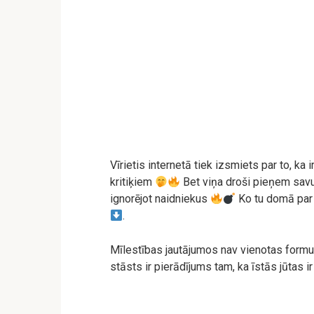
Vīrietis internetā tiek izsmiets par to, ka i
kritiķiem
Bet viņa droši pieņem savu 
ignorējot naidniekus
Ko tu domā par
.
Mīlestības jautājumos nav vienotas formula
stāsts ir pierādījums tam, ka īstās jūtas 