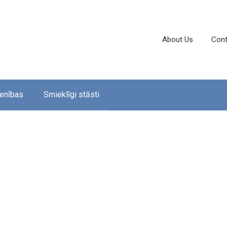
About Us
Cont
enības
Smieklīgi stāsti