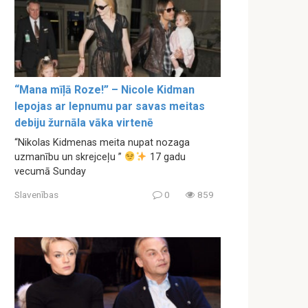
“Mana mīļā Roze!” – Nicole Kidman
lepojas ar lepnumu par savas meitas
debiju žurnāla vāka virtenē
“Nikolas Kidmenas meita nupat nozaga
uzmanību un skrejceļu ”
17 gadu
vecumā Sunday
Slavenības
0
859