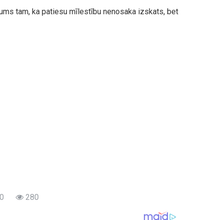
ums tam, ka patiesu mīlestību nenosaka izskats, bet
0
280