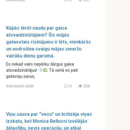
Kāpēc tērēt naudu par gaisa
atsvaidzinātājiem? Šis mājās
gatavotais risinājums ir lēts, vienkāršs
un nodrošina svaigu mājas smaržu
vairāku dienu garumā.
Es nekad vairs nepērku dārgus gaisa
atsvaidzinātājus!
Tā vietā es pati
gatavoju savus,
Interesanti zināt
0
256
Viņu sauca par “vecu” un kritizēja viņas
izskatu, bet Monica Bellucci izvēlējās
žēlastību, nevis operāciju, un atkal