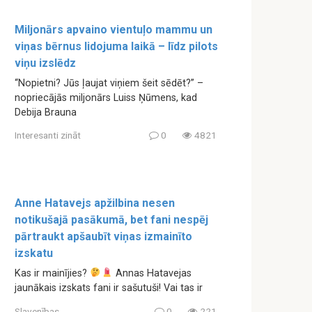
Miljonārs apvaino vientuļo mammu un
viņas bērnus lidojuma laikā – līdz pilots
viņu izslēdz
“Nopietni? Jūs ļaujat viņiem šeit sēdēt?” –
nopriecājās miljonārs Luiss Ņūmens, kad
Debija Brauna
Interesanti zināt
0
4821
Anne Hatavejs apžilbina nesen
notikušajā pasākumā, bet fani nespēj
pārtraukt apšaubīt viņas izmainīto
izskatu
Kas ir mainījies?
Annas Hatavejas
jaunākais izskats fani ir sašutuši! Vai tas ir
Slavenības
0
221