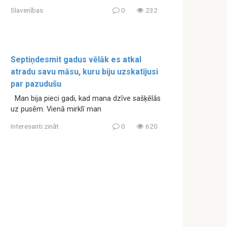
Slavenības
0
232
Septiņdesmit gadus vēlāk es atkal
atradu savu māsu, kuru biju uzskatījusi
par pazudušu
Man bija pieci gadi, kad mana dzīve sašķēlās
uz pusēm. Vienā mirklī man
Interesanti zināt
0
620