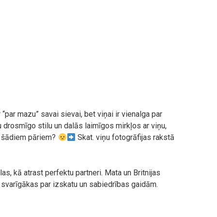
r “par mazu” savai sievai, bet viņai ir vienalga par
drosmīgo stilu un dalās laimīgos mirkļos ar viņu,
 šādiem pāriem?
Skat. viņu fotogrāfijas rakstā
s, kā atrast perfektu partneri. Mata un Britnijas
ir svarīgākas par izskatu un sabiedrības gaidām.