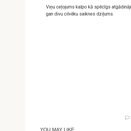
Viņu ceļojums kalpo kā spēcīgs atgādināj
gan divu cilvēku saiknes dziļums.