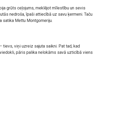
ija grūts ceļojums, meklējot mīlestību un sevis
jutās nedroša, īpaši attiecībā uz savu ķermeni. Taču
ņa satika Mettu Montgomeriju.
– tievs, viņi uzreiz sajuta saikni. Pat tad, kad
u viedokli, pāris palika nelokāms savā uzticībā viens