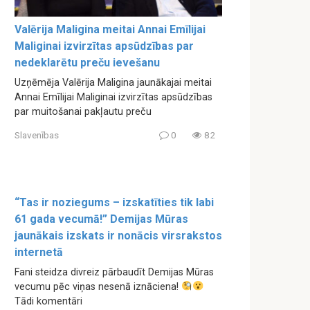
Valērija Maligina meitai Annai Emīlijai
Maliginai izvirzītas apsūdzības par
nedeklarētu preču ievešanu
Uzņēmēja Valērija Maligina jaunākajai meitai
Annai Emīlijai Maliginai izvirzītas apsūdzības
par muitošanai pakļautu preču
Slavenības
0
82
“Tas ir noziegums – izskatīties tik labi
61 gada vecumā!” Demijas Mūras
jaunākais izskats ir nonācis virsrakstos
internetā
Fani steidza divreiz pārbaudīt Demijas Mūras
vecumu pēc viņas nesenā iznāciena!
Tādi komentāri