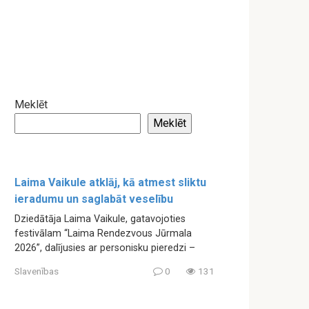
Meklēt
Meklēt
Laima Vaikule atklāj, kā atmest sliktu
ieradumu un saglabāt veselību
Dziedātāja Laima Vaikule, gatavojoties
festivālam “Laima Rendezvous Jūrmala
2026”, dalījusies ar personisku pieredzi –
Slavenības
0
131