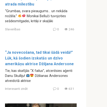
atrada mīlestību
“Grumbas, svara pieaugums… un nekāda
nožēla.”
Monikai Belluči tuvojoties
sešdesmitgadei, kritiķi ir skaļāki
Slavenības
0
246
“Ja novecošana, tad tikai šādā veidā!”
Lūk, kā šodien izskatās un dzīvo
amerikāņu aktrise Džiljana Andersone
Tie, kas skatījās “X failus”, atcerēsies aģenti
Danu Skulliju!
Džilianas Andersones
atveidotā aktrise
Interesanti zināt
0
631