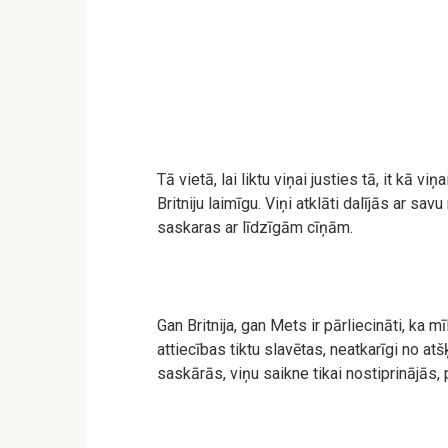
Tā vietā, lai liktu viņai justies tā, it kā v
Britniju laimīgu. Viņi atklāti dalījās ar s
saskaras ar līdzīgām cīņām.
Gan Britnija, gan Mets ir pārliecināti, ka mī
attiecības tiktu slavētas, neatkarīgi no at
saskārās, viņu saikne tikai nostiprinājās, 