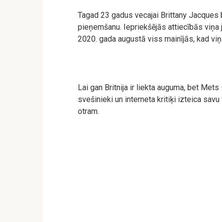
Tagad 23 gadus vecajai Brittany Jacques b
pieņemšanu. Iepriekšējās attiecībās viņa 
2020. gada augustā viss mainījās, kad vi
Lai gan Britnija ir liekta auguma, bet Mets 
svešinieki un interneta kritiķi izteica sav
otram.