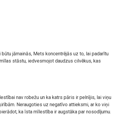
iņai būtu jāmainās, Mets koncentrējās uz to, lai padarītu
avu mīlas stāstu, iedvesmojot daudzus cilvēkus, kas
lestībai nav robežu un ka katrs pāris ir pelnījis, lai viņu
šķirībām. Neraugoties uz negatīvo attieksmi, ar ko viņi
pierādot, ka īsta mīlestība ir augstāka par nosodījumu.