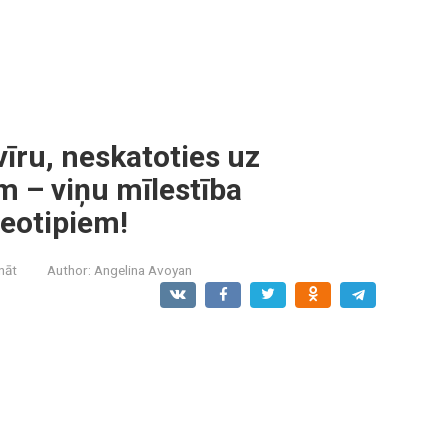
vīru, neskatoties uz
 – viņu mīlestība
reotipiem!
ināt
Author:
Angelina Avoyan