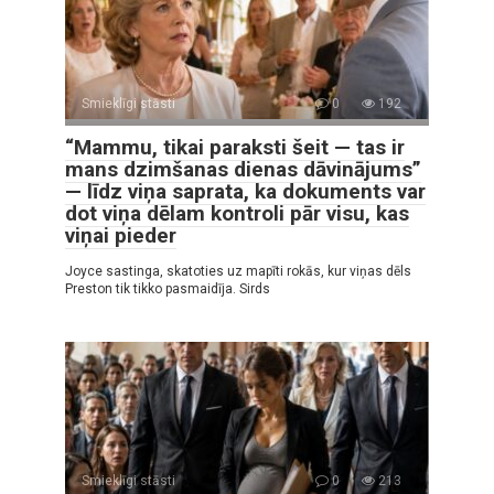
Smieklīgi stāsti
0
192
“Mammu, tikai paraksti šeit — tas ir
mans dzimšanas dienas dāvinājums”
— līdz viņa saprata, ka dokuments var
dot viņa dēlam kontroli pār visu, kas
viņai pieder
Joyce sastinga, skatoties uz mapīti rokās, kur viņas dēls
Preston tik tikko pasmaidīja. Sirds
Smieklīgi stāsti
0
213