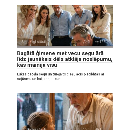
Smieklīgi stāsti
0
138
Bagātā ģimene met vecu segu ārā
līdz jaunākais dēls atklāja noslēpumu,
kas mainīja visu
Lukas pacēla segu un turēja to cieši, acis piepildītas ar
sajūsmu un baiļu sajaukumu.
Smieklīgi stāsti
0
104