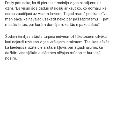
Emily pati saka, ka šī pieredze mainīja viņas skatījumu uz
dzīvi. “Es visus šos gadus staigāju ar kaut ko, ko domāju, ka
esmu zaudējusi uz visiem laikiem. Tagad man šķiet, ka dzīve
man saka, ka nevajag uzskatīt neko par pašsaprotamu — pat
mazās lietas, par kurām domājam, ka tās ir pazudušas.”
Šodien Emilijas stāsts turpina iedvesmot tūkstošiem cilvēku,
kuri nejauši uzduras viņas virālajam ierakstam. Tas, kas sākās
kā biedējoša vizīte pie ārsta, ir kļuvis par atgādinājumu, ka
dažkārt visdziļākās atklāsmes slēpjas mūsos — burtiskā
nozīm.