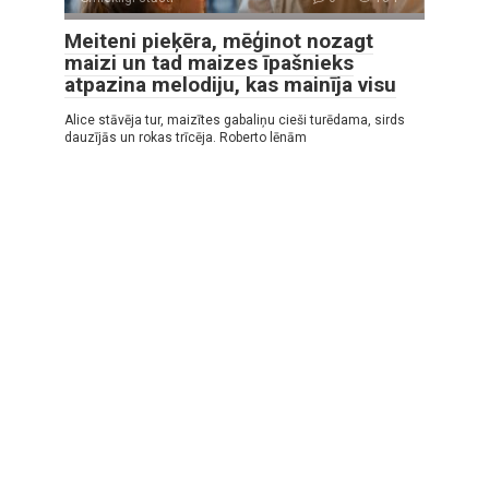
Meiteni pieķēra, mēģinot nozagt
maizi un tad maizes īpašnieks
atpazina melodiju, kas mainīja visu
Alice stāvēja tur, maizītes gabaliņu cieši turēdama, sirds
dauzījās un rokas trīcēja. Roberto lēnām