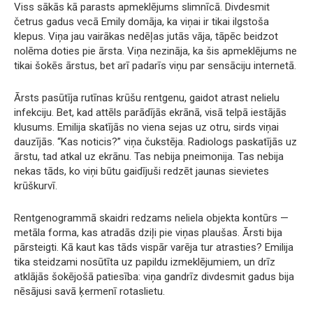
Viss sākās kā parasts apmeklējums slimnīcā. Divdesmit
četrus gadus vecā Emily domāja, ka viņai ir tikai ilgstoša
klepus. Viņa jau vairākas nedēļas jutās vāja, tāpēc beidzot
nolēma doties pie ārsta. Viņa nezināja, ka šis apmeklējums ne
tikai šokēs ārstus, bet arī padarīs viņu par sensāciju internetā.
Ārsts pasūtīja rutīnas krūšu rentgenu, gaidot atrast nelielu
infekciju. Bet, kad attēls parādījās ekrānā, visā telpā iestājās
klusums. Emilija skatījās no viena sejas uz otru, sirds viņai
dauzījās. “Kas noticis?” viņa čukstēja. Radiologs paskatījās uz
ārstu, tad atkal uz ekrānu. Tas nebija pneimonija. Tas nebija
nekas tāds, ko viņi būtu gaidījuši redzēt jaunas sievietes
krūškurvī.
Rentgenogrammā skaidri redzams neliela objekta kontūrs —
metāla forma, kas atradās dziļi pie viņas plaušas. Ārsti bija
pārsteigti. Kā kaut kas tāds vispār varēja tur atrasties? Emilija
tika steidzami nosūtīta uz papildu izmeklējumiem, un drīz
atklājās šokējošā patiesība: viņa gandrīz divdesmit gadus bija
nēsājusi savā ķermenī rotaslietu.