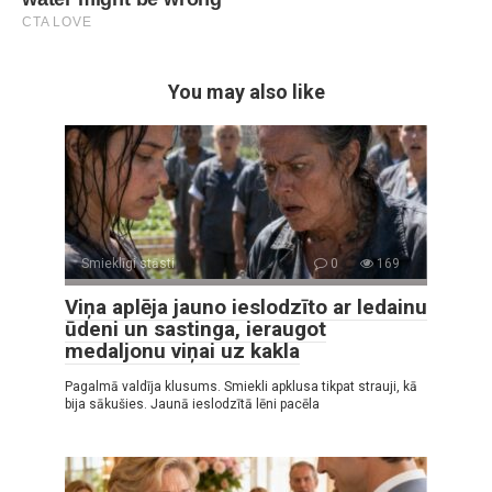
You may also like
Smieklīgi stāsti
0
169
Viņa aplēja jauno ieslodzīto ar ledainu
ūdeni un sastinga, ieraugot
medaljonu viņai uz kakla
Pagalmā valdīja klusums. Smiekli apklusa tikpat strauji, kā
bija sākušies. Jaunā ieslodzītā lēni pacēla