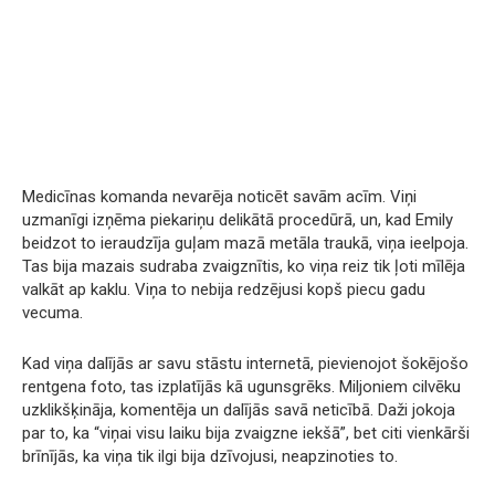
Medicīnas komanda nevarēja noticēt savām acīm. Viņi
uzmanīgi izņēma piekariņu delikātā procedūrā, un, kad Emily
beidzot to ieraudzīja guļam mazā metāla traukā, viņa ieelpoja.
Tas bija mazais sudraba zvaigznītis, ko viņa reiz tik ļoti mīlēja
valkāt ap kaklu. Viņa to nebija redzējusi kopš piecu gadu
vecuma.
Kad viņa dalījās ar savu stāstu internetā, pievienojot šokējošo
rentgena foto, tas izplatījās kā ugunsgrēks. Miljoniem cilvēku
uzklikšķināja, komentēja un dalījās savā neticībā. Daži jokoja
par to, ka “viņai visu laiku bija zvaigzne iekšā”, bet citi vienkārši
brīnījās, ka viņa tik ilgi bija dzīvojusi, neapzinoties to.