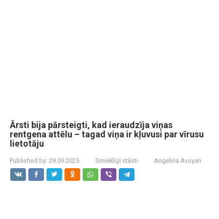
Ārsti bija pārsteigti, kad ieraudzīja viņas
rentgena attēlu – tagad viņa ir kļuvusi par vīrusu
lietotāju
Published by:
29.09.2025
Smieklīgi stāsti
Angelina Avoyan