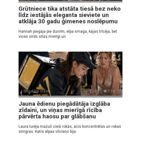
Grūtniece tika atstāta tiesā bez neko
līdz iestājās eleganta sieviete un
atklāja 30 gadu ģimenes noslēpumu
Hannah piegāja pie durvīm, elpa smaga, kājas trīcēja, bet
viņas sirds sitās mierīgi un
Smieklīgi stāsti
0
119
Jauna ēdienu piegādātāja izglāba
zīdaini, un viņas mierīgā rīcība
pārvērta haosu par glābšanu
Laura turēja mazuli cieši rokās, acis koncentrētas un rokas
stingras. Katrs elpas vilciens bija