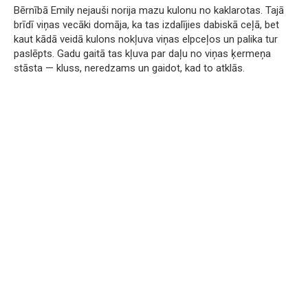
Bērnībā Emily nejauši norija mazu kulonu no kaklarotas. Tajā
brīdī viņas vecāki domāja, ka tas izdalījies dabiskā ceļā, bet
kaut kādā veidā kulons nokļuva viņas elpceļos un palika tur
paslēpts. Gadu gaitā tas kļuva par daļu no viņas ķermeņa
stāsta — kluss, neredzams un gaidot, kad to atklās.