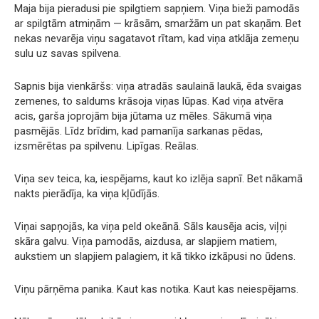
Maja bija pieradusi pie spilgtiem sapņiem. Viņa bieži pamodās
ar spilgtām atmiņām — krāsām, smaržām un pat skaņām. Bet
nekas nevarēja viņu sagatavot rītam, kad viņa atklāja zemeņu
sulu uz savas spilvena.
Sapnis bija vienkāršs: viņa atradās saulainā laukā, ēda svaigas
zemenes, to saldums krāsoja viņas lūpas. Kad viņa atvēra
acis, garša joprojām bija jūtama uz mēles. Sākumā viņa
pasmējās. Līdz brīdim, kad pamanīja sarkanas pēdas,
izsmērētas pa spilvenu. Lipīgas. Reālas.
Viņa sev teica, ka, iespējams, kaut ko izlēja sapnī. Bet nākamā
nakts pierādīja, ka viņa kļūdījās.
Viņai sapņojās, ka viņa peld okeānā. Sāls kausēja acis, viļņi
skāra galvu. Viņa pamodās, aizdusa, ar slapjiem matiem,
aukstiem un slapjiem palagiem, it kā tikko izkāpusi no ūdens.
Viņu pārņēma panika. Kaut kas notika. Kaut kas neiespējams.