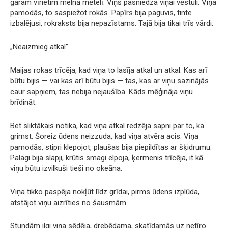
garam vīrietim melnā mētelī. Viņš pasniedza viņai vēstuli. Viņa
pamodās, to saspiežot rokās. Papīrs bija paguvis, tinte
izbalējusi, rokraksts bija nepazīstams. Tajā bija tikai trīs vārdi:
„Neaizmieg atkal”.
Maijas rokas trīcēja, kad viņa to lasīja atkal un atkal. Kas arī
būtu bijis — vai kas arī būtu bijis — tas, kas ar viņu sazinājās
caur sapņiem, tas nebija nejaušība. Kāds mēģināja viņu
brīdināt.
Bet sliktākais notika, kad viņa atkal redzēja sapni par to, ka
grimst. Šoreiz ūdens neizzuda, kad viņa atvēra acis. Viņa
pamodās, stipri klepojot, plaušas bija piepildītas ar šķidrumu.
Palagi bija slapji, krūtis smagi elpoja, ķermenis trīcēja, it kā
viņu būtu izvilkuši tieši no okeāna.
Viņa tikko paspēja nokļūt līdz grīdai, pirms ūdens izplūda,
atstājot viņu aizrīties no šausmām.
Stundām ilgi viņa sēdēja, drebēdama, skatīdamās uz netīro