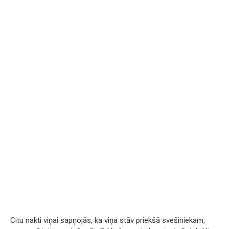
Citu nakti viņai sapņojās, ka viņa stāv priekšā svešiniekam,