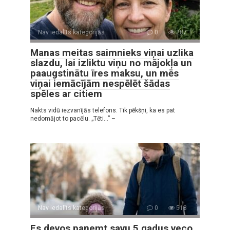
Nav iedalīts kategorijās
0
287
Manas meitas saimnieks viņai uzlika
slazdu, lai izliktu viņu no mājokļa un
paaugstinātu īres maksu, un mēs
viņai iemācījām nespēlēt šādas
spēles ar citiem
Nakts vidū iezvanījās telefons. Tik pēkšņi, ka es pat
nedomājot to pacēlu. „Tēti…” –
Nav iedalīts kategorijās
0
518
Es devos paņemt savu 5 gadus veco