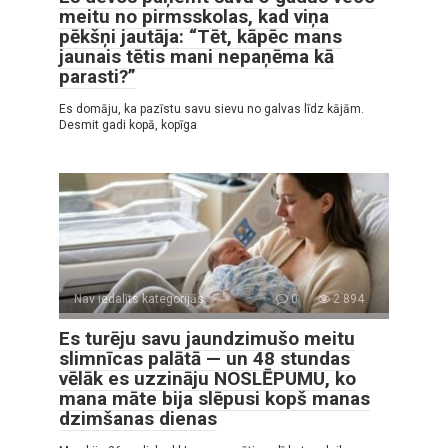
meitu no pirmsskolas, kad viņa
pēkšņi jautāja: “Tēt, kāpēc mans
jaunais tētis mani nepaņēma kā
parasti?”
Es domāju, ka pazīstu savu sievu no galvas līdz kājām.
Desmit gadi kopā, kopīga
Nav iedalīts kategorijās
0
2 894
Es turēju savu jaundzimušo meitu
slimnīcas palātā — un 48 stundas
vēlāk es uzzināju NOSLĒPUMU, ko
mana māte bija slēpusi kopš manas
dzimšanas dienas