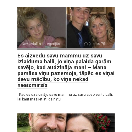
Nav iedalīts kategorijās
0
751
Es aizvedu savu mammu uz savu
izlaiduma balli, jo viņa palaida garām
savējo, kad audzināja mani – Mana
pamāsa viņu pazemoja, tāpēc es viņai
devu mācību, ko viņa nekad
neaizmirsīs
Kad es uzaicināju savu mammu uz savu absolventu balli,
lai kaut mazliet atlīdzinātu