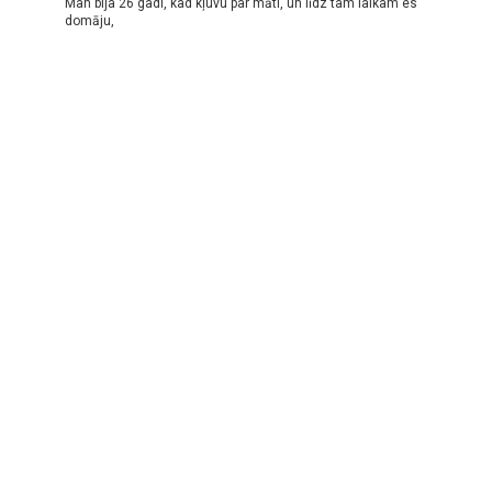
Man bija 26 gadi, kad kļuvu par māti, un līdz tam laikam es
domāju,