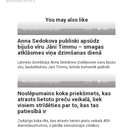
You may also like
Nav iedalīts kategorijās
0
184
Anna Sedokova publiski apsūdz
bijušo vīru Jāni Timmu – smagas
atklāsmes viņa dzimšanas dienā
Latviešu dziedātāja Anna Sedokova izvēlējusies savu bijušo
vīru, basketbolistu Jāni Timmu, kritiski komentēt publiski
Nav iedalīts kategorijās
0
102
Noslēpumains koka priekšmets, kas
atrasts lietoto preču veikalā, liek
visiem strīdēties par to, kas tas
patiesībā ir
Ziņkārīgs koka rīks, kas atrasts lietoto preču veikalā ASV
dienvidaustrumos, ir pilnībā samulsinājis cilvēkus.