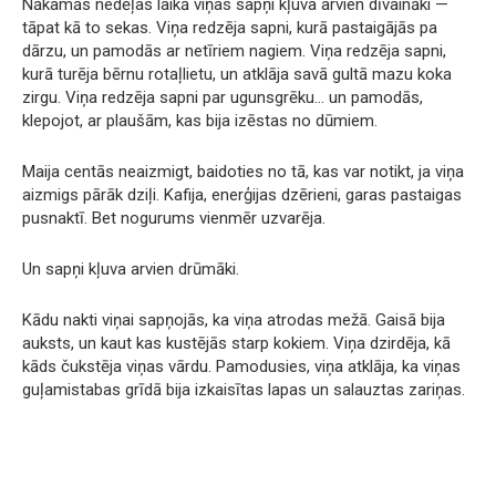
Nākamās nedēļas laikā viņas sapņi kļuva arvien dīvaināki —
tāpat kā to sekas. Viņa redzēja sapni, kurā pastaigājās pa
dārzu, un pamodās ar netīriem nagiem. Viņa redzēja sapni,
kurā turēja bērnu rotaļlietu, un atklāja savā gultā mazu koka
zirgu. Viņa redzēja sapni par ugunsgrēku… un pamodās,
klepojot, ar plaušām, kas bija izēstas no dūmiem.
Maija centās neaizmigt, baidoties no tā, kas var notikt, ja viņa
aizmigs pārāk dziļi. Kafija, enerģijas dzērieni, garas pastaigas
pusnaktī. Bet nogurums vienmēr uzvarēja.
Un sapņi kļuva arvien drūmāki.
Kādu nakti viņai sapņojās, ka viņa atrodas mežā. Gaisā bija
auksts, un kaut kas kustējās starp kokiem. Viņa dzirdēja, kā
kāds čukstēja viņas vārdu. Pamodusies, viņa atklāja, ka viņas
guļamistabas grīdā bija izkaisītas lapas un salauztas zariņas.