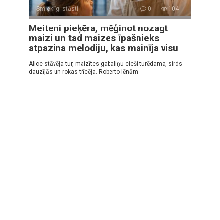
Smieklīgi stāsti
0
104
Meiteni pieķēra, mēģinot nozagt
maizi un tad maizes īpašnieks
atpazina melodiju, kas mainīja visu
Alice stāvēja tur, maizītes gabaliņu cieši turēdama, sirds
dauzījās un rokas trīcēja. Roberto lēnām