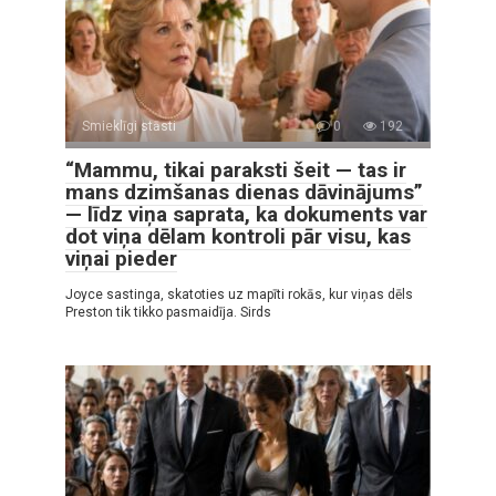
Smieklīgi stāsti
0
192
“Mammu, tikai paraksti šeit — tas ir
mans dzimšanas dienas dāvinājums”
— līdz viņa saprata, ka dokuments var
dot viņa dēlam kontroli pār visu, kas
viņai pieder
Joyce sastinga, skatoties uz mapīti rokās, kur viņas dēls
Preston tik tikko pasmaidīja. Sirds