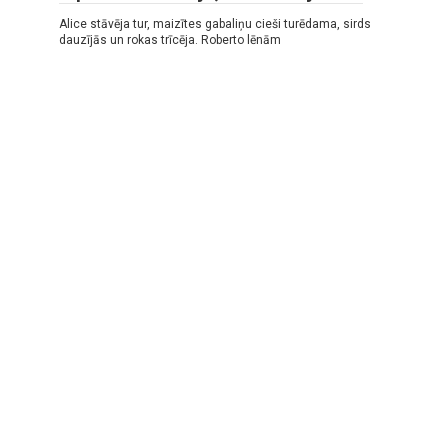
Alice stāvēja tur, maizītes gabaliņu cieši turēdama, sirds
dauzījās un rokas trīcēja. Roberto lēnām