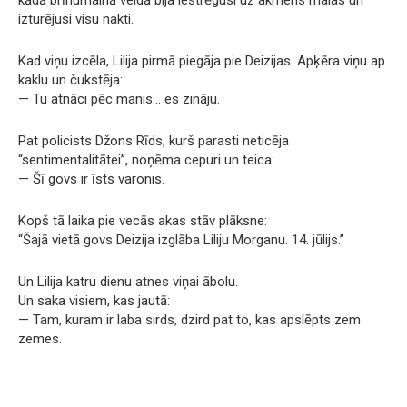
izturējusi visu nakti.
Kad viņu izcēla, Lilija pirmā piegāja pie Deizijas. Apķēra viņu ap
kaklu un čukstēja:
— Tu atnāci pēc manis… es zināju.
Pat policists Džons Rīds, kurš parasti neticēja
“sentimentalitātei”, noņēma cepuri un teica:
— Šī govs ir īsts varonis.
Kopš tā laika pie vecās akas stāv plāksne:
“Šajā vietā govs Deizija izglāba Liliju Morganu. 14. jūlijs.”
Un Lilija katru dienu atnes viņai ābolu.
Un saka visiem, kas jautā:
— Tam, kuram ir laba sirds, dzird pat to, kas apslēpts zem
zemes.