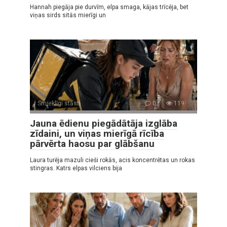
Hannah piegāja pie durvīm, elpa smaga, kājas trīcēja, bet
viņas sirds sitās mierīgi un
Smieklīgi stāsti
0
119
Jauna ēdienu piegādātāja izglāba
zīdaini, un viņas mierīgā rīcība
pārvērta haosu par glābšanu
Laura turēja mazuli cieši rokās, acis koncentrētas un rokas
stingras. Katrs elpas vilciens bija