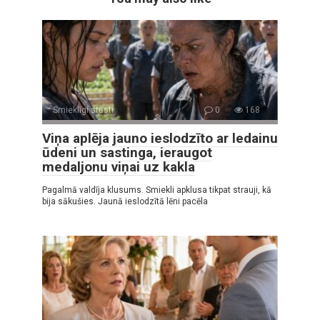
Smieklīgi stāsti
0
168
Viņa aplēja jauno ieslodzīto ar ledainu
ūdeni un sastinga, ieraugot
medaljonu viņai uz kakla
Pagalmā valdīja klusums. Smiekli apklusa tikpat strauji, kā
bija sākušies. Jaunā ieslodzītā lēni pacēla