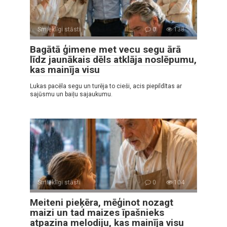
Smieklīgi stāsti
0
138
Bagātā ģimene met vecu segu ārā
līdz jaunākais dēls atklāja noslēpumu,
kas mainīja visu
Lukas pacēla segu un turēja to cieši, acis piepildītas ar
sajūsmu un baiļu sajaukumu.
Smieklīgi stāsti
0
104
Meiteni pieķēra, mēģinot nozagt
maizi un tad maizes īpašnieks
atpazina melodiju, kas mainīja visu