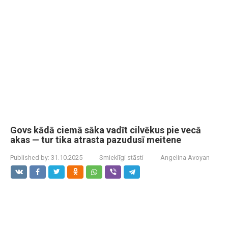
Govs kādā ciemā sāka vadīt cilvēkus pie vecā
akas — tur tika atrasta pazudusī meitene
Published by:
31.10.2025
Smieklīgi stāsti
Angelina Avoyan