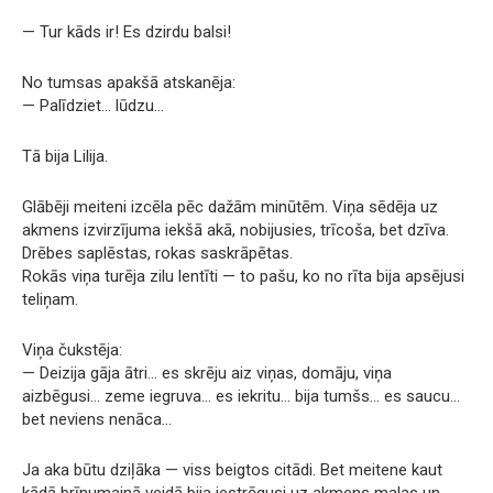
— Tur kāds ir! Es dzirdu balsi!
No tumsas apakšā atskanēja:
— Palīdziet… lūdzu…
Tā bija Lilija.
Glābēji meiteni izcēla pēc dažām minūtēm. Viņa sēdēja uz
akmens izvirzījuma iekšā akā, nobijusies, trīcoša, bet dzīva.
Drēbes saplēstas, rokas saskrāpētas.
Rokās viņa turēja zilu lentīti — to pašu, ko no rīta bija apsējusi
teliņam.
Viņa čukstēja:
— Deizija gāja ātri… es skrēju aiz viņas, domāju, viņa
aizbēgusi… zeme iegruva… es iekritu… bija tumšs… es saucu…
bet neviens nenāca…
Ja aka būtu dziļāka — viss beigtos citādi. Bet meitene kaut
kādā brīnumainā veidā bija iestrēgusi uz akmens malas un