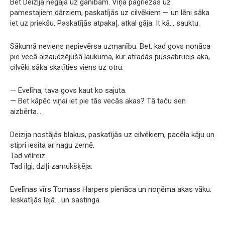
Bet Deizija negāja uz ganībām. Viņa pagriezās uz
pamestajiem dārziem, paskatījās uz cilvēkiem — un lēni sāka
iet uz priekšu. Paskatījās atpakaļ, atkal gāja. It kā… sauktu.
Sākumā neviens nepievērsa uzmanību. Bet, kad govs nonāca
pie vecā aizaudzējušā laukuma, kur atradās pussabrucis aka,
cilvēki sāka skatīties viens uz otru.
— Evelīna, tava govs kaut ko sajuta.
— Bet kāpēc viņai iet pie tās vecās akas? Tā taču sen
aizbērta…
Deizija nostājās blakus, paskatījās uz cilvēkiem, pacēla kāju un
stipri iesita ar nagu zemē.
Tad vēlreiz.
Tad ilgi, dziļi zamukšķēja.
Evelīnas vīrs Tomass Harpers pienāca un noņēma akas vāku.
Ieskatījās lejā… un sastinga.