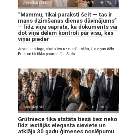
Smieklīgi stāsti
0
192
“Mammu, tikai paraksti šeit — tas ir
mans dzimšanas dienas dāvinājums”
— līdz viņa saprata, ka dokuments var
dot viņa dēlam kontroli pār visu, kas
viņai pieder
Joyce sastinga, skatoties uz mapīti rokās, kur viņas dēls
Preston tik tikko pasmaidīja. Sirds
Smieklīgi stāsti
0
211
Grūtniece tika atstāta tiesā bez neko
līdz iestājās eleganta sieviete un
atklāja 30 gadu ģimenes noslēpumu