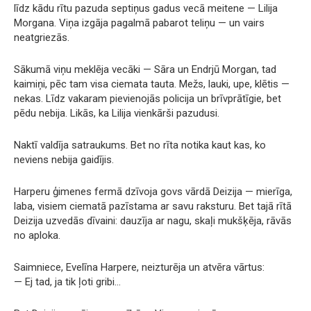
līdz kādu rītu pazuda septiņus gadus vecā meitene — Lilija
Morgana. Viņa izgāja pagalmā pabarot teliņu — un vairs
neatgriezās.
Sākumā viņu meklēja vecāki — Sāra un Endrjū Morgan, tad
kaimiņi, pēc tam visa ciemata tauta. Mežs, lauki, upe, klētis —
nekas. Līdz vakaram pievienojās policija un brīvprātīgie, bet
pēdu nebija. Likās, ka Lilija vienkārši pazudusi.
Naktī valdīja satraukums. Bet no rīta notika kaut kas, ko
neviens nebija gaidījis.
Harperu ģimenes fermā dzīvoja govs vārdā Deizija — mierīga,
laba, visiem ciematā pazīstama ar savu raksturu. Bet tajā rītā
Deizija uzvedās dīvaini: dauzīja ar nagu, skaļi mukšķēja, rāvās
no aploka.
Saimniece, Evelīna Harpere, neizturēja un atvēra vārtus:
— Ej tad, ja tik ļoti gribi…