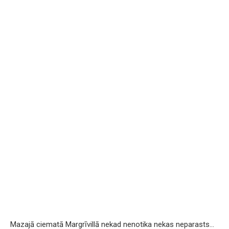
Mazajā ciematā Margrīvillā nekad nenotika nekas neparasts…