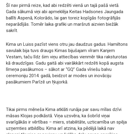
Šī nav pirmā reize, kad abi redzēti vienā un tajā pašā vietā.
Gada sākumā viņi abi apmeklēja Keitas Hadsones Jaungada
ballīti Aspenā, Kolorādo, lai gan toreiz kopīgās fotogrāfijās
neparādījās. Tomēr laika grafiki un maršruti aizvien biežāk
sakrīt.
Kima un Luiss pazīst viens otru jau daudzus gadus. Hamiltons
savulaik bija tuvs draugs Kimas bijušajam vīram Kanjem
Vestam, taču līdz šim viņu attiecības vienmēr tika raksturotas
kā draudzīgas. Gadu gaitā abi vairākkārt redzēti kopā augsta
līmeņa pasākumos – sākot ar “GQ” Gada vīriešu balvu
ceremoniju 2014. gadā, beidzot ar modes un inovāciju
pasākumiem Parīzē un Ņujorkā.
Tikai pirms mēneša Kima atklāti runāja par savu mīlas dzīvi
māsas Klojas podkāstā. Viņa uzsvēra, ka šobrīd viņai
svarīgākās ir vērtības – miers, stabilitāte, uzticamība un spēja
uzņemties atbildību. Kima arī atzina, ka pēdējā laikā nav