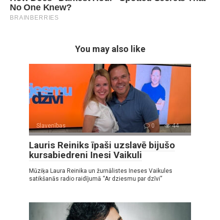
You may also like
Slavenības
0
44
Lauris Reiniks īpaši uzslavē bijušo
kursabiedreni Inesi Vaikuli
Mūziķa Laura Reinika un žurnālistes Ineses Vaikules
satikšanās radio raidījumā “Ar dziesmu par dzīvi”