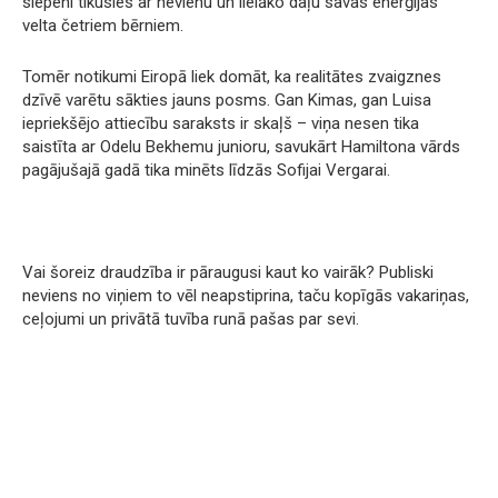
slepeni tikusies ar nevienu un lielāko daļu savas enerģijas
velta četriem bērniem.
Tomēr notikumi Eiropā liek domāt, ka realitātes zvaigznes
dzīvē varētu sākties jauns posms. Gan Kimas, gan Luisa
iepriekšējo attiecību saraksts ir skaļš – viņa nesen tika
saistīta ar Odelu Bekhemu junioru, savukārt Hamiltona vārds
pagājušajā gadā tika minēts līdzās Sofijai Vergarai.
Vai šoreiz draudzība ir pāraugusi kaut ko vairāk? Publiski
neviens no viņiem to vēl neapstiprina, taču kopīgās vakariņas,
ceļojumi un privātā tuvība runā pašas par sevi.