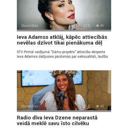
Slavenības
0
45
Ieva Adamss atklāj, kāpēc attiecībās
nevēlas dzīvot tikai pienākuma dēļ
STV Pirmā! raidījumā “Dāmu projekts” attiecību eksperte
Ieva Adamss dalījusies pārdomās par seksualitāti, laulību
Slavenības
0
49
Radio dīva Ieva Dzene neparastā
veidā meklē savu īsto cilvēku