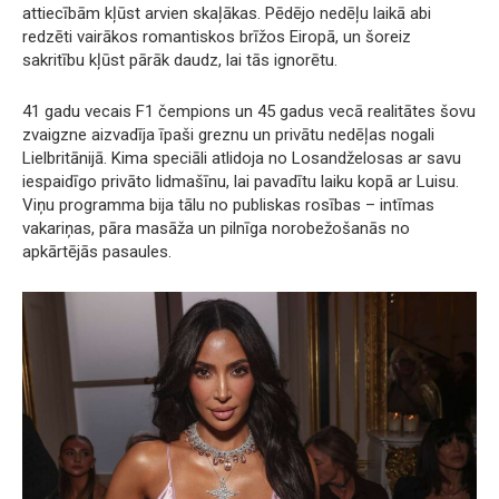
attiecībām kļūst arvien skaļākas. Pēdējo nedēļu laikā abi
redzēti vairākos romantiskos brīžos Eiropā, un šoreiz
sakritību kļūst pārāk daudz, lai tās ignorētu.
41 gadu vecais F1 čempions un 45 gadus vecā realitātes šovu
zvaigzne aizvadīja īpaši greznu un privātu nedēļas nogali
Lielbritānijā. Kima speciāli atlidoja no Losandželosas ar savu
iespaidīgo privāto lidmašīnu, lai pavadītu laiku kopā ar Luisu.
Viņu programma bija tālu no publiskas rosības – intīmas
vakariņas, pāra masāža un pilnīga norobežošanās no
apkārtējās pasaules.