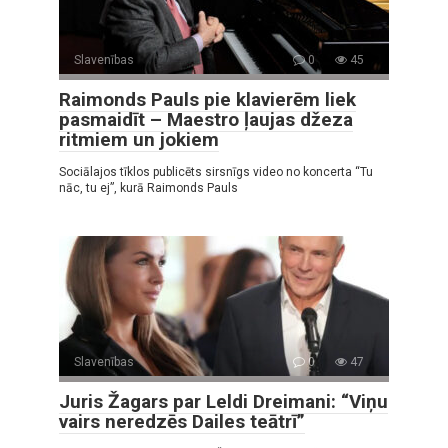
Slavenības
0
45
Raimonds Pauls pie klavierēm liek
pasmaidīt – Maestro ļaujas džeza
ritmiem un jokiem
Sociālajos tīklos publicēts sirsnīgs video no koncerta “Tu
nāc, tu ej”, kurā Raimonds Pauls
Slavenības
0
47
Juris Žagars par Leldi Dreimani: “Viņu
vairs neredzēs Dailes teātrī”