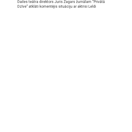
Dailes teātra direktors Juris Žagars žurnālam “Privātā
Dzīve” atklāti komentējis situāciju ar aktrisi Leldi