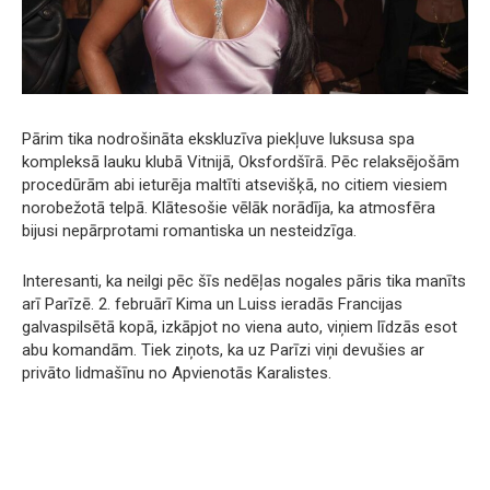
Pārim tika nodrošināta ekskluzīva piekļuve luksusa spa
kompleksā lauku klubā Vitnijā, Oksfordšīrā. Pēc relaksējošām
procedūrām abi ieturēja maltīti atsevišķā, no citiem viesiem
norobežotā telpā. Klātesošie vēlāk norādīja, ka atmosfēra
bijusi nepārprotami romantiska un nesteidzīga.
Interesanti, ka neilgi pēc šīs nedēļas nogales pāris tika manīts
arī Parīzē. 2. februārī Kima un Luiss ieradās Francijas
galvaspilsētā kopā, izkāpjot no viena auto, viņiem līdzās esot
abu komandām. Tiek ziņots, ka uz Parīzi viņi devušies ar
privāto lidmašīnu no Apvienotās Karalistes.