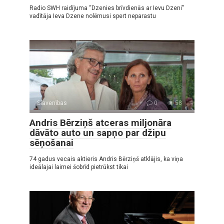
Radio SWH raidījuma “Dzenies brīvdienās ar Ievu Dzeni”
vadītāja Ieva Dzene nolēmusi spert neparastu
Slavenības
0
58
Andris Bērziņš atceras miljonāra
dāvāto auto un sapņo par džipu
sēņošanai
74 gadus vecais aktieris Andris Bērziņš atklājis, ka viņa
ideālajai laimei šobrīd pietrūkst tikai