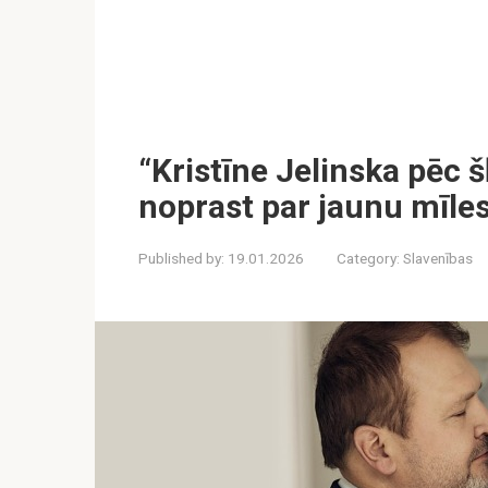
“Kristīne Jelinska pēc š
noprast par jaunu mīles
Published by:
19.01.2026
Category:
Slavenības