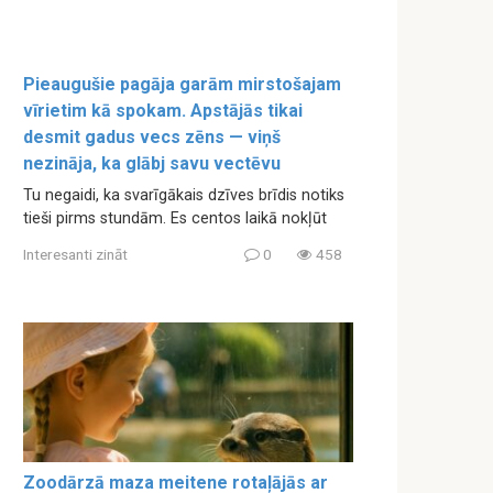
Pieaugušie pagāja garām mirstošajam
vīrietim kā spokam. Apstājās tikai
desmit gadus vecs zēns — viņš
nezināja, ka glābj savu vectēvu
Tu negaidi, ka svarīgākais dzīves brīdis notiks
tieši pirms stundām. Es centos laikā nokļūt
Interesanti zināt
0
458
Zoodārzā maza meitene rotaļājās ar