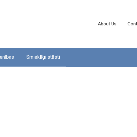
About Us
Cont
enības
Smieklīgi stāsti