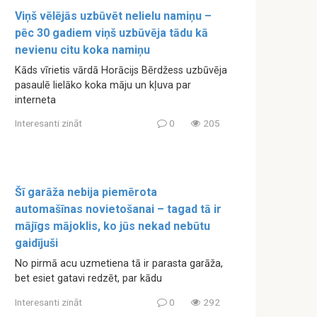
Viņš vēlējās uzbūvēt nelielu namiņu –
pēc 30 gadiem viņš uzbūvēja tādu kā
nevienu citu koka namiņu
Kāds vīrietis vārdā Horācijs Bērdžess uzbūvēja
pasaulē lielāko koka māju un kļuva par
interneta
Interesanti zināt
0
205
Šī garāža nebija piemērota
automašīnas novietošanai – tagad tā ir
mājīgs mājoklis, ko jūs nekad nebūtu
gaidījuši
No pirmā acu uzmetiena tā ir parasta garāža,
bet esiet gatavi redzēt, par kādu
Interesanti zināt
0
292