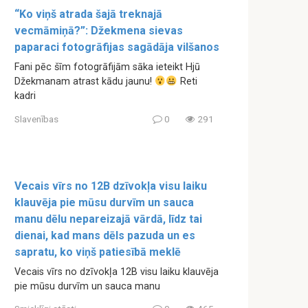
“Ko viņš atrada šajā treknajā
vecmāmiņā?”: Džekmena sievas
paparaci fotogrāfijas sagādāja vilšanos
Fani pēc šīm fotogrāfijām sāka ieteikt Hjū
Džekmanam atrast kādu jaunu!
Reti
kadri
Slavenības
0
291
Vecais vīrs no 12B dzīvokļa visu laiku
klauvēja pie mūsu durvīm un sauca
manu dēlu nepareizajā vārdā, līdz tai
dienai, kad mans dēls pazuda un es
sapratu, ko viņš patiesībā meklē
Vecais vīrs no dzīvokļa 12B visu laiku klauvēja
pie mūsu durvīm un sauca manu