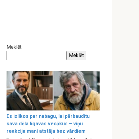
Meklēt
Meklēt
Es izlikos par nabagu, lai pārbaudītu
sava dēla līgavas vecākus – viņu
reakcija mani atstāja bez vārdiem