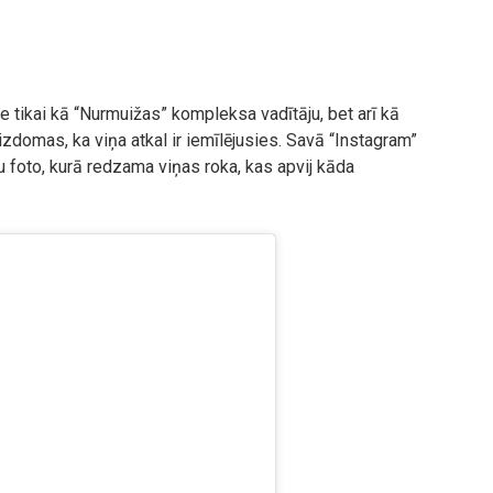
ne tikai kā “Nurmuižas” kompleksa vadītāju, bet arī kā
 aizdomas, ka viņa atkal ir iemīlējusies. Savā “Instagram”
u foto, kurā redzama viņas roka, kas apvij kāda