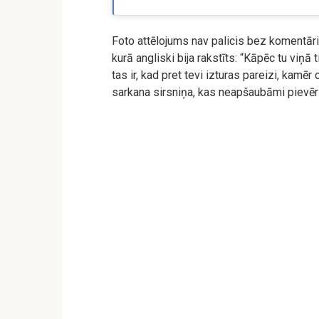
Foto attēlojums nav palicis bez komentāriem
kurā angliski bija rakstīts: “Kāpēc tu viņā t
tas ir, kad pret tevi izturas pareizi, kamēr
sarkana sirsniņa, kas neapšaubāmi pievēr