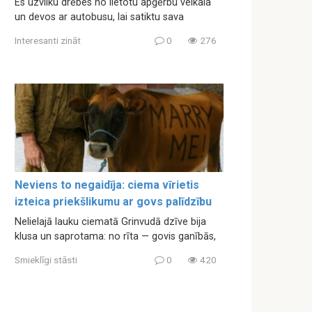
Es uzvilku drēbes no lietotu apģērbu veikala
un devos ar autobusu, lai satiktu sava
Interesanti zināt
0
276
Neviens to negaidīja: ciema vīrietis
izteica priekšlikumu ar govs palīdzību
Nelielajā lauku ciematā Grinvudā dzīve bija
klusa un saprotama: no rīta — govis ganībās,
Smieklīgi stāsti
0
420