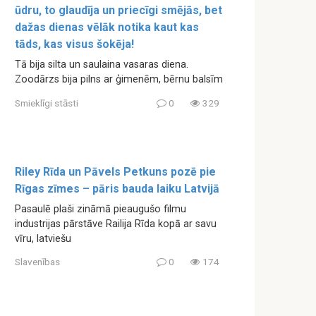
ūdru, to glaudīja un priecīgi smējās, bet
dažas dienas vēlāk notika kaut kas
tāds, kas visus šokēja!
Tā bija silta un saulaina vasaras diena.
Zoodārzs bija pilns ar ģimenēm, bērnu balsīm
Smieklīgi stāsti
0
329
Riley Rīda un Pāvels Petkuns pozē pie
Rīgas zīmes – pāris bauda laiku Latvijā
Pasaulē plaši zināmā pieaugušo filmu
industrijas pārstāve Railija Rīda kopā ar savu
vīru, latviešu
Slavenības
0
174