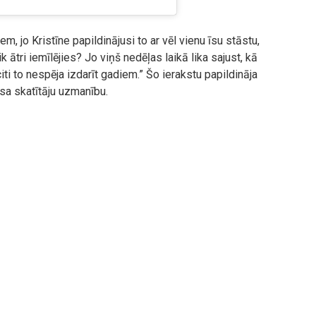
, jo Kristīne papildinājusi to ar vēl vienu īsu stāstu,
ik ātri iemīlējies? Jo viņš nedēļas laikā lika sajust, kā
 citi to nespēja izdarīt gadiem.” Šo ierakstu papildināja
sa skatītāju uzmanību.