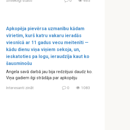
Smieklīgi stāsti
0
465
Apkopēja pievērsa uzmanību kādam
vīrietim, kurš katru vakaru ieradās
viesnīcā ar 11 gadus vecu meitenīti —
kādu dienu viņa viņiem sekoja, un,
ieskatoties pa logu, ieraudzīja kaut ko
šausminošu
Angela savā darbā jau bija redzējusi daudz ko.
Viņa gadiem ilgi strādāja par apkopēju
Interesanti zināt
0
1083