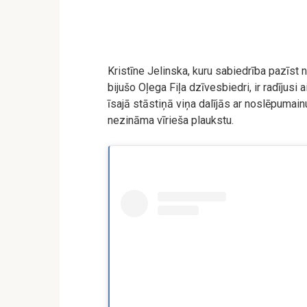
Kristīne Jelinska, kuru sabiedrība pazīst 
bijušo Oļega Fiļa dzīvesbiedri, ir radījusi
īsajā stāstiņā viņa dalījās ar noslēpumain
nezināma vīrieša plaukstu.