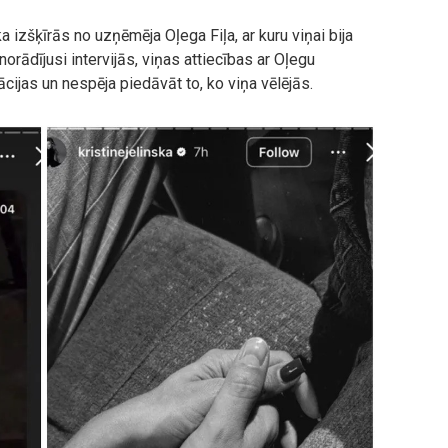
a izšķīrās no uzņēmēja Oļega Fiļa, ar kuru viņai bija
norādījusi intervijās, viņas attiecības ar Oļegu
ācijas un nespēja piedāvāt to, ko viņa vēlējās.