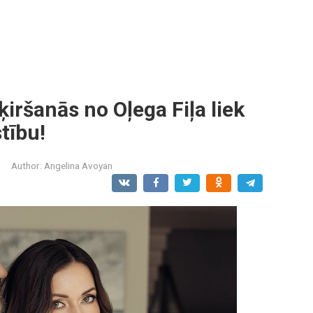
ķiršanās no Oļega Fiļa liek
tību!
Author:
Angelina Avoyan