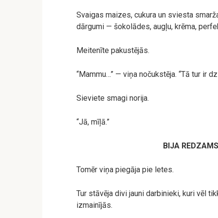
Svaigas maizes, cukura un sviesta smarža p
dārgumi — šokolādes, augļu, krēma, perfek
Meitenīte pakustējās.
“Mammu…” — viņa nočukstēja. “Tā tur ir d
Sieviete smagi norija.
“Jā, mīļā.”
BIJA REDZAMS,
Tomēr viņa piegāja pie letes.
Tur stāvēja divi jauni darbinieki, kuri vēl t
izmainījās.