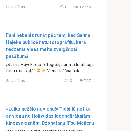
Slavenības
0
12255
Fani nebeidz runāt pēc tam, kad Salma
Hajeka publicē retu fotogrāfiju, kurā
redzama viņas meita zvaigžņotā
pasākumā
„Salma Hayek retā fotogrāfija ar meitu atstāja
fanu muti vaļā”
Viena krāšņa nakts,
Slavenības
0
767
«Laiks nežēlo nevienu!» Tieši tā notika
ar vienu no Holivudas leģendārākajām
kinozvaigznēm, Džonatanu Rīsu Meijeru