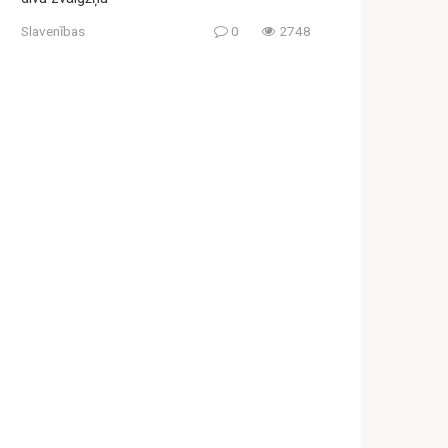
Slavenības
0
2748