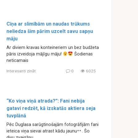
Cīņa ar slimībām un naudas trūkums
neliedza šim pārim uzcelt savu sapņu
māju
Ar diviem kravas konteineriem un bez budžeta
pāris izveidoja mājīgu māju!
Šodienas
neticamais
Interesanti zināt
0
6025
“Ko viņa viņā atrada?”: Fani nebija
gatavi redzēt, kā izskatās aktiera seja
tuvplānā
Pēc Duglasa sarūgtinošajām fotogrāfijām fani
ieteica viņa sievai atrast kādu jaunu
. Šo
divu zvaigžņu