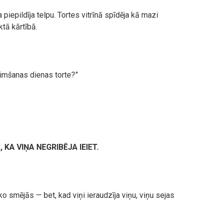
iepildīja telpu. Tortes vitrīnā spīdēja kā mazi
tā kārtībā.
zimšanas dienas torte?”
 KA VIŅA NEGRIBĒJA IEIET.
ikko smējās — bet, kad viņi ieraudzīja viņu, viņu sejas