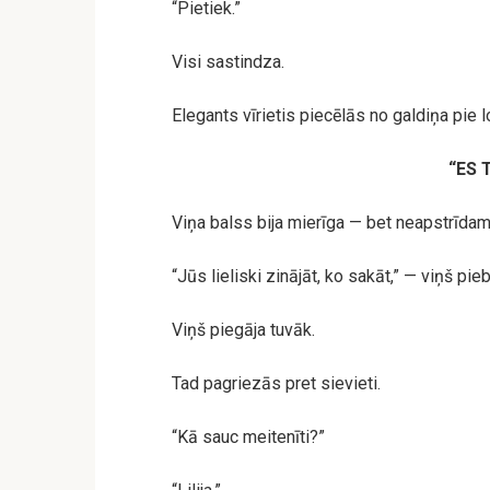
“Pietiek.”
Visi sastindza.
Elegants vīrietis piecēlās no galdiņa pie l
“ES 
Viņa balss bija mierīga — bet neapstrīdam
“Jūs lieliski zinājāt, ko sakāt,” — viņš pieb
Viņš piegāja tuvāk.
Tad pagriezās pret sievieti.
“Kā sauc meitenīti?”