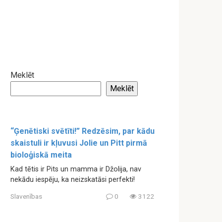
Meklēt
Meklēt
“Ģenētiski svētīti!” Redzēsim, par kādu
skaistuli ir kļuvusi Jolie un Pitt pirmā
bioloģiskā meita
Kad tētis ir Pits un mamma ir Džolija, nav
nekādu iespēju, ka neizskatāsi perfekti!
Slavenības
0
3122