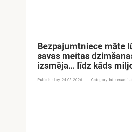
Bezpajumtniece māte lū
savas meitas dzimšanas
izsmēja… līdz kāds milj
Published by:
24.03.2026
Category:
Interesanti z