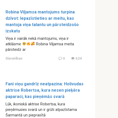
Robina Viljamsa mantojums turpina
dzīvot: Iepazīstieties ar meitu, kas
mantoja viņa talantu un pārsteidzošo
izskatu
Viņa ir vairāk nekā mantojums, viņa ir
atklāsme
Robina Viljamsa meita
pārsteidz ar
Slavenības
0
624
Fani viņu gandrīz neatpazina: Holivudas
aktrise Robertsa, kura nesen pieķēra
paparaci, kas pieņēmās svarā
Lūk, ikoniskā aktrise Robertsa, kura
pieņēmusies svarā un ir grūti atpazīstama
Šarmantā un pieprasītā