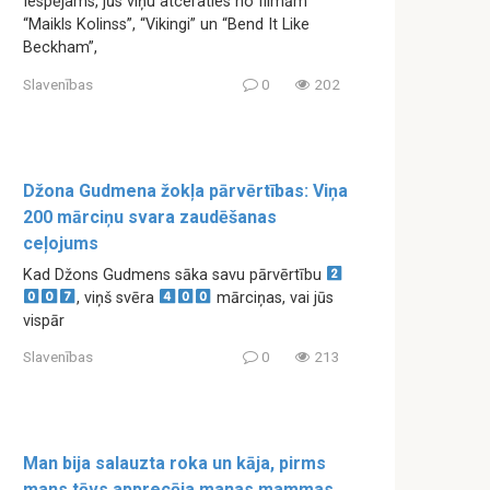
Iespējams, jūs viņu atceraties no filmām
“Maikls Kolinss”, “Vikingi” un “Bend It Like
Beckham”,
Slavenības
0
202
Džona Gudmena žokļa pārvērtības: Viņa
200 mārciņu svara zaudēšanas
ceļojums
Kad Džons Gudmens sāka savu pārvērtību
, viņš svēra
mārciņas, vai jūs
vispār
Slavenības
0
213
Man bija salauzta roka un kāja, pirms
mans tēvs apprecēja manas mammas