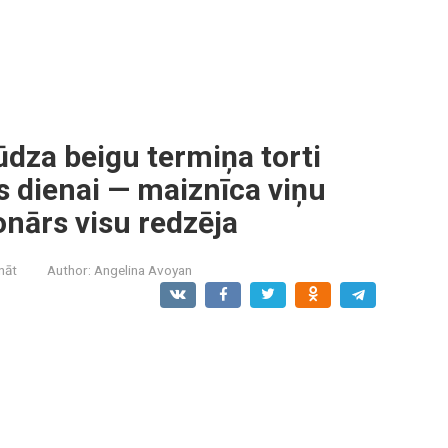
dza beigu termiņa torti
 dienai — maiznīca viņu
onārs visu redzēja
ināt
Author:
Angelina Avoyan