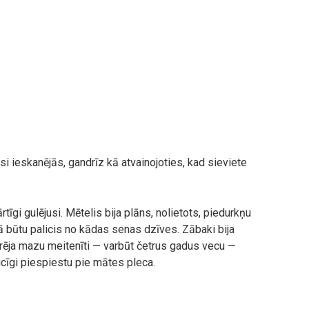
i ieskanējās, gandrīz kā atvainojoties, kad sieviete
rtīgi gulējusi. Mētelis bija plāns, nolietots, piedurkņu
kā būtu palicis no kādas senas dzīves. Zābaki bija
turēja mazu meitenīti — varbūt četrus gadus vecu —
ticīgi piespiestu pie mātes pleca.