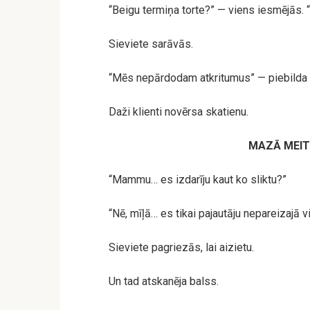
“Beigu termiņa torte?” — viens iesmējās. 
Sieviete sarāvās.
“Mēs nepārdodam atkritumus” — piebilda o
Daži klienti novērsa skatienu.
MAZĀ MEIT
“Mammu… es izdarīju kaut ko sliktu?”
“Nē, mīļā… es tikai pajautāju nepareizajā vi
Sieviete pagriezās, lai aizietu.
Un tad atskanēja balss.