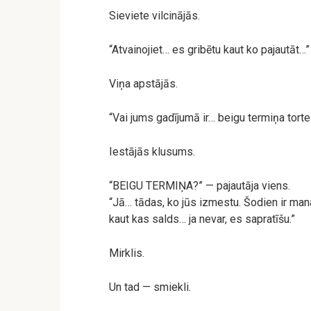
Sieviete vilcinājās.
“Atvainojiet… es gribētu kaut ko pajautāt…”
Viņa apstājās.
“Vai jums gadījumā ir… beigu termiņa tort
Iestājās klusums.
“BEIGU TERMIŅA?” — pajautāja viens.
“Jā… tādas, ko jūs izmestu. Šodien ir man
kaut kas salds… ja nevar, es sapratīšu.”
Mirklis.
Un tad — smiekli.