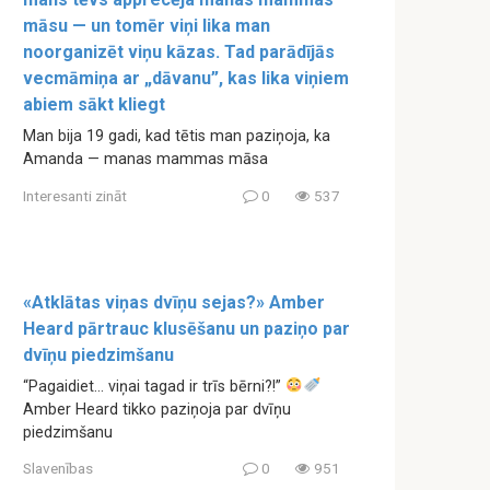
māsu — un tomēr viņi lika man
noorganizēt viņu kāzas. Tad parādījās
vecmāmiņa ar „dāvanu”, kas lika viņiem
abiem sākt kliegt
Man bija 19 gadi, kad tētis man paziņoja, ka
Amanda — manas mammas māsa
Interesanti zināt
0
537
«Atklātas viņas dvīņu sejas?» Amber
Heard pārtrauc klusēšanu un paziņo par
dvīņu piedzimšanu
“Pagaidiet… viņai tagad ir trīs bērni?!”
Amber Heard tikko paziņoja par dvīņu
piedzimšanu
Slavenības
0
951