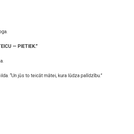
oga.
TEICU — PIETIEK.”
a.
ilda. “Un jūs to teicāt mātei, kura lūdza palīdzību.”