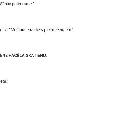
“Šī nav patversme.”
trs. “Mēģiniet aiz ēkas pie miskastēm.”
ENE PACĒLA SKATIENU.
etā.”