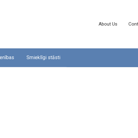
About Us
Cont
enības
Smieklīgi stāsti