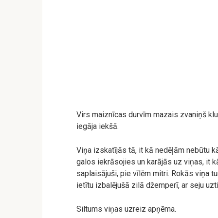
Virs maiznīcas durvīm mazais zvaniņš klus
iegāja iekšā.
Viņa izskatījās tā, it kā nedēļām nebūtu kā
galos iekrāsojies un karājās uz viņas, it 
saplaisājuši, pie vīlēm mitri. Rokās viņa 
ietītu izbalējušā zilā džemperī, ar seju uz
Siltums viņas uzreiz apņēma.