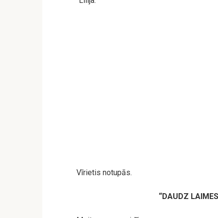
“Lilija.”
Vīrietis notupās.
“DAUDZ LAIMES 