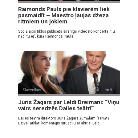
Raimonds Pauls pie klavierēm liek
pasmaidīt – Maestro ļaujas džeza
ritmiem un jokiem
Sociālajos tīklos publicēts sirsnīgs video no koncerta “Tu
nāc, tu ej”, kurā Raimonds Pauls
Slavenības
0
9
Juris Žagars par Leldi Dreimani: “Viņu
vairs neredzēs Dailes teātrī”
Dailes teātra direktors Juris Žagars žurnālam “Privātā
Dzīve” atklāti komentējis situāciju ar aktrisi Leldi