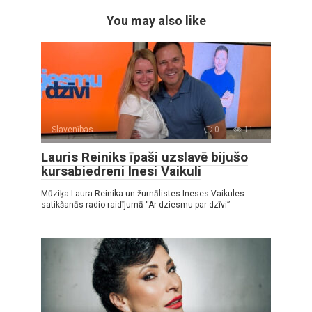
You may also like
Slavenības
0
11
Lauris Reiniks īpaši uzslavē bijušo
kursabiedreni Inesi Vaikuli
Mūziķa Laura Reinika un žurnālistes Ineses Vaikules
satikšanās radio raidījumā “Ar dziesmu par dzīvi”