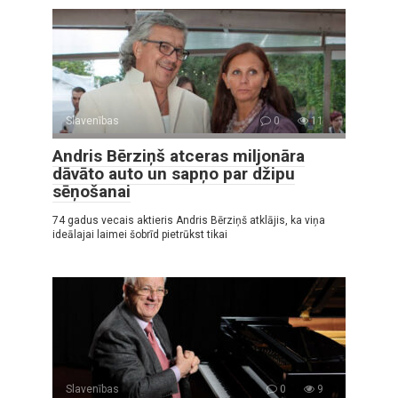
Slavenības
0
11
Andris Bērziņš atceras miljonāra
dāvāto auto un sapņo par džipu
sēņošanai
74 gadus vecais aktieris Andris Bērziņš atklājis, ka viņa
ideālajai laimei šobrīd pietrūkst tikai
Slavenības
0
9