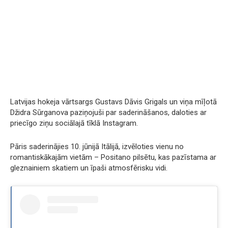
Latvijas hokeja vārtsargs Gustavs Dāvis Grigals un viņa mīļotā
Džidra Sūrganova paziņojuši par saderināšanos, daloties ar
priecīgo ziņu sociālajā tīklā Instagram.
Pāris saderinājies 10. jūnijā Itālijā, izvēloties vienu no
romantiskākajām vietām – Positano pilsētu, kas pazīstama ar
gleznainiem skatiem un īpaši atmosfērisku vidi.