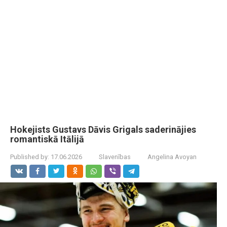
Hokejists Gustavs Dāvis Grigals saderinājies
romantiskā Itālijā
Published by:
17.06.2026
Slavenības
Angelina Avoyan