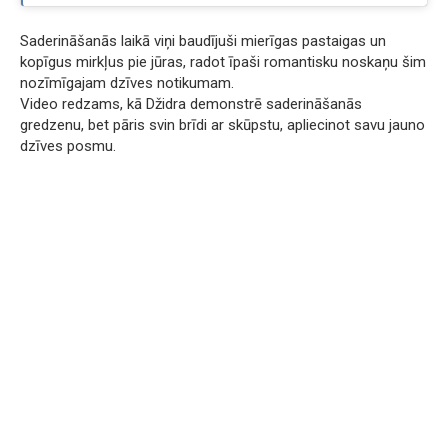
Saderināšanās laikā viņi baudījuši mierīgas pastaigas un
kopīgus mirkļus pie jūras, radot īpaši romantisku noskaņu šim
nozīmīgajam dzīves notikumam.
Video redzams, kā Džidra demonstrē saderināšanās
gredzenu, bet pāris svin brīdi ar skūpstu, apliecinot savu jauno
dzīves posmu.