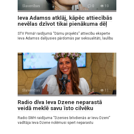
Slavenības
0
10
Ieva Adamss atklāj, kāpēc attiecībās
nevēlas dzīvot tikai pienākuma dēļ
STV Pirmā! raidījumā “Dāmu projekts” attiecību eksperte
Ieva Adamss dalījusies pārdomās par seksualitāti, laulību
Slavenības
0
11
Radio dīva Ieva Dzene neparastā
veidā meklē savu īsto cilvēku
Radio SWH raidījuma “Dzenies brīvdienās ar Ievu Dzeni”
vadītāja Ieva Dzene nolēmusi spert neparastu