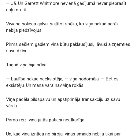
— Jā. Un Garrett Whitmore nevienā gadījumā nevar pieprasīt
daļu no tā.
Viviana nolieca galvu, sajūtot spēku, ko viņa nekad agrāk
nebija piedzīvojusi.
Pirms sešiem gadiem viņa būtu paklausījusi, ļāvusi aizņemties
savu dzīvi.
Tagad viņa bija brīva.
— Laulība nekad neeksistēja, — viņa nodomāja. — Bet es
eksistēju. Un mana vara nav viņa rokās.
Viņa pacēla pildspalvu un apstiprināja transakciju uz savu
vārdu.
Pirmo reizi viņa jutās patiesi neatkarīga.
Un, kad viņa iznāca no biroja, viņas smaids nebija tikai par