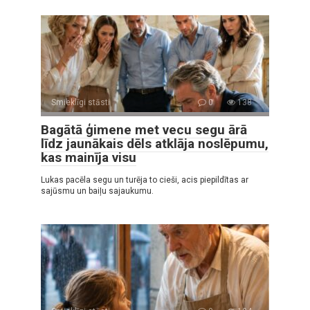
Smieklīgi stāsti
0
138
Bagātā ģimene met vecu segu ārā
līdz jaunākais dēls atklāja noslēpumu,
kas mainīja visu
Lukas pacēla segu un turēja to cieši, acis piepildītas ar
sajūsmu un baiļu sajaukumu.