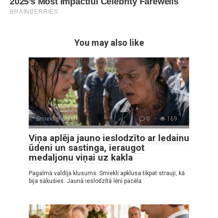
You may also like
Smieklīgi stāsti
0
169
Viņa aplēja jauno ieslodzīto ar ledainu
ūdeni un sastinga, ieraugot
medaljonu viņai uz kakla
Pagalmā valdīja klusums. Smiekli apklusa tikpat strauji, kā
bija sākušies. Jaunā ieslodzītā lēni pacēla