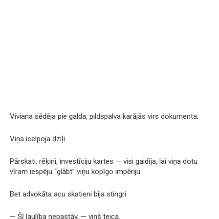
Viviana sēdēja pie galda, pildspalva karājās virs dokumenta.
Viņa ieelpoja dziļi.
Pārskati, rēķini, investīciju kartes — visi gaidīja, lai viņa dotu
vīram iespēju “glābt” viņu kopīgo impēriju.
Bet advokāta acu skatieni bija stingri.
— Šī laulība nepastāv, — viņš teica.