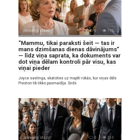
Smieklīgi stāsti
0
193
“Mammu, tikai paraksti šeit — tas ir
mans dzimšanas dienas dāvinājums”
— līdz viņa saprata, ka dokuments var
dot viņa dēlam kontroli pār visu, kas
viņai pieder
Joyce sastinga, skatoties uz mapīti rokās, kur viņas dēls
Preston tik tikko pasmaidīja. Sirds
Smieklīgi stāsti
0
213