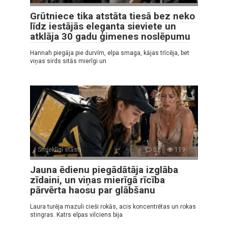
Grūtniece tika atstāta tiesā bez neko
līdz iestājās eleganta sieviete un
atklāja 30 gadu ģimenes noslēpumu
Hannah piegāja pie durvīm, elpa smaga, kājas trīcēja, bet
viņas sirds sitās mierīgi un
Smieklīgi stāsti
0
119
Jauna ēdienu piegādātāja izglāba
zīdaini, un viņas mierīgā rīcība
pārvērta haosu par glābšanu
Laura turēja mazuli cieši rokās, acis koncentrētas un rokas
stingras. Katrs elpas vilciens bija