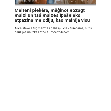
Smieklīgi stāsti
0
104
Meiteni pieķēra, mēģinot nozagt
maizi un tad maizes īpašnieks
atpazina melodiju, kas mainīja visu
Alice stāvēja tur, maizītes gabaliņu cieši turēdama, sirds
dauzījās un rokas trīcēja. Roberto lēnām