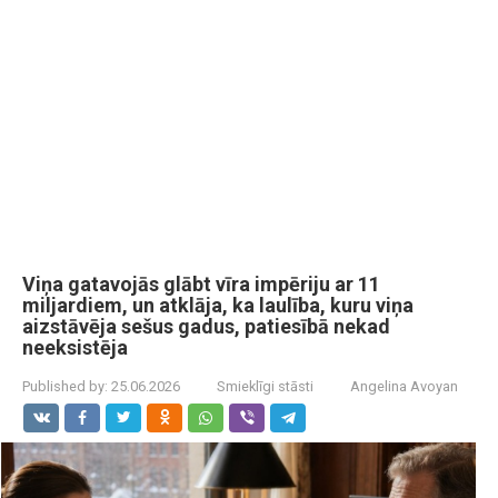
Viņa gatavojās glābt vīra impēriju ar 11
miljardiem, un atklāja, ka laulība, kuru viņa
aizstāvēja sešus gadus, patiesībā nekad
neeksistēja
Published by:
25.06.2026
Smieklīgi stāsti
Angelina Avoyan