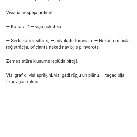
Viviana nespēja noticēt.
— Kā tas…? — viņa čukstēja.
— Sertifikāts ir viltots, — advokāts turpināja. — Nekāda oficiāla
reģistrācija, oficiants nekad nav bijis pilnvarots.
Zemes stūra klusums ieplūda birojā.
Visi grafiki, visi aprēķini, visi gadi rūpju un plānu — tagad bija
tikai viņas rokās.