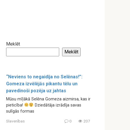
Meklēt
Meklēt
“Neviens to negaidīja no Selēnas!”:
Gomeza izvēlējās pikantu tēlu un
pavedinoši pozēja uz jahtas
Mūsu mīļākā Selēna Gomeza aizmirsa, kas ir
pieticība!
Dziedātāja izrādīja savas
sulīgās formas
Slavenības
0
207