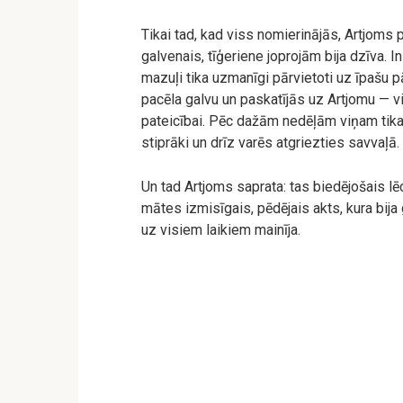
Tikai tad, kad viss nomierinājās, Artjoms 
galvenais, tīģeriene joprojām bija dzīva. I
mazuļi tika uzmanīgi pārvietoti uz īpašu p
pacēla galvu un paskatījās uz Artjomu — viņ
pateicībai. Pēc dažām nedēļām viņam tika p
stiprāki un drīz varēs atgriezties savvaļā.
Un tad Artjoms saprata: tas biedējošais l
mātes izmisīgais, pēdējais akts, kura bija 
uz visiem laikiem mainīja.