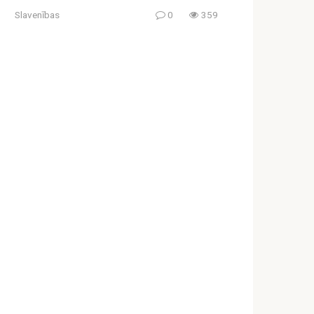
Slavenības
0
359