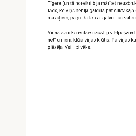
Tīģere (un tā noteikti bija mātīte) neuzbru
tāds, ko viņš nebija gaidījis pat sliktāka
mazuļiem, pagrūda tos ar galvu… un sabru
Viņas sāni konvulsīvi raustījās. Elpošana b
netīrumiem, klāja viņas krūtis. Pa viņas 
plēsēja. Vai… cilvēka.