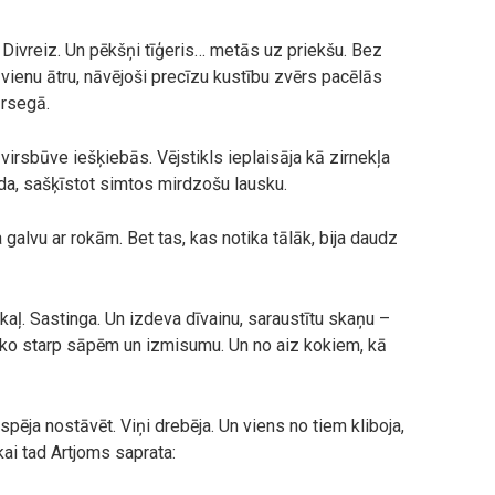
. Divreiz. Un pēkšņi tīģeris… metās uz priekšu. Bez
vienu ātru, nāvējoši precīzu kustību zvērs pacēlās
ārsegā.
 virsbūve iešķiebās. Vējstikls ieplaisāja kā zirnekļa
šķīda, sašķīstot simtos mirdzošu lausku.
galvu ar rokām. Bet tas, kas notika tālāk, bija daudz
aļ. Sastinga. Un izdeva dīvainu, saraustītu skaņu –
 ko starp sāpēm un izmisumu. Un no aiz kokiem, kā
i spēja nostāvēt. Viņi drebēja. Un viens no tiem kliboja,
kai tad Artjoms saprata: