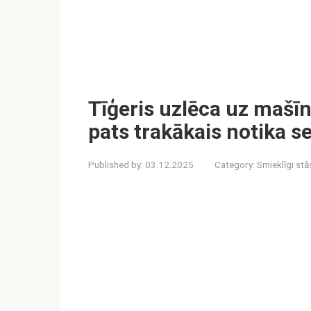
Tīģeris uzlēca uz mašīn
pats trakākais notika s
Published by:
03.12.2025
Category:
Smieklīgi stā