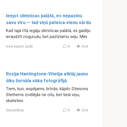
Ieejot slimnīcas palātā, es nepazinu
savu vīru — tad viņš pateica vienu vārdu
Kad tajā rītā iegāju slimnīcas palātā, es gaidīju
ieraudzīt nogurušu, bet pazīstamu seju. Mēs
Interesanti zināt
0
454
Rozija Hantingtone-Vitelija atklāj jaunu
šiku žurnāla vāka fotogrāfijā
Tiem, kuri, iespējams, brīnās, kāpēc Džeisons
Stethems izvēlējās ne citu, bet tieši viņu,
skatieties
Slavenības
0
234