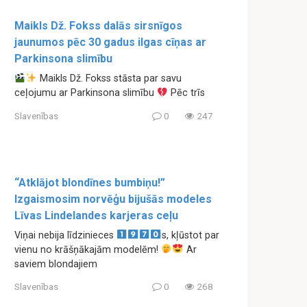
Maikls Dž. Fokss dalās sirsnīgos
jaunumos pēc 30 gadus ilgas cīņas ar
Parkinsona slimību
Maikls Dž. Fokss stāsta par savu
ceļojumu ar Parkinsona slimību
Pēc trīs
Slavenības
0
247
“Atklājot blondīnes bumbiņu!”
Izgaismosim norvēģu bijušās modeles
Līvas Lindelandes karjeras ceļu
Viņai nebija līdzinieces
s, kļūstot par
vienu no krāšņākajām modelēm!
Ar
saviem blondajiem
Slavenības
0
268