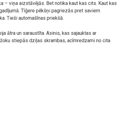
ka – viņa aizstāvējās. Bet notika kaut kas cits. Kaut kas
jā gadījumā. Tīģere pēkšņi pagriezās pret saviem
ka. Tieši automašīnas priekšā.
ija ātra un saraustīta. Asinis, kas sajauktas ar
kažoku stiepās dziļas skrambas, acīmredzami no cita