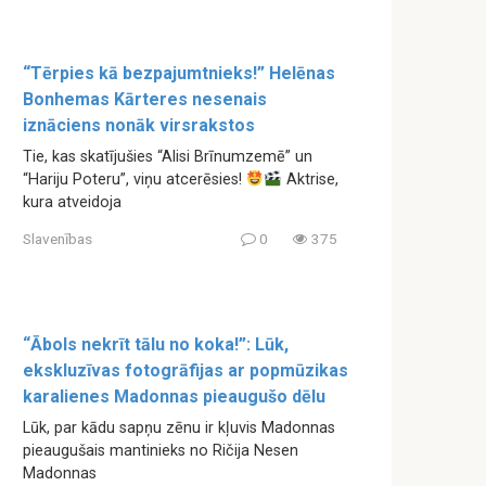
“Tērpies kā bezpajumtnieks!” Helēnas
Bonhemas Kārteres nesenais
iznāciens nonāk virsrakstos
Tie, kas skatījušies “Alisi Brīnumzemē” un
“Hariju Poteru”, viņu atcerēsies!
Aktrise,
kura atveidoja
Slavenības
0
375
“Ābols nekrīt tālu no koka!”: Lūk,
ekskluzīvas fotogrāfijas ar popmūzikas
karalienes Madonnas pieaugušo dēlu
Lūk, par kādu sapņu zēnu ir kļuvis Madonnas
pieaugušais mantinieks no Ričija Nesen
Madonnas