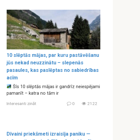
10 slēptās mājas, par kuru pastāvēšanu
jūs nekad neuzzinātu – slepenās
pasaules, kas paslēptas no sabiedrības
acīm
Šīs 10 slēptās mājas ir gandrīz neiespējami
pamanīt – katra no tām ir
Interesanti zināt
0
2122
Dīvaini priekšmeti izraisīja paniku —