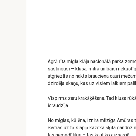
Agrā rīta migla klāja nacionālā parka zeme
sastingusi – klusa, mitra un baisi nekustī
atgriezās no nakts brauciena cauri mežam.
dzirdēja skaņu, kas uz visiem laikiem pali
Vispirms zaru krakšķēšana. Tad klusa rūkš
ieraudzīja.
No miglas, kā ēna, iznira milzīgs Amūras t
Svītras uz tā slapjā kažoka šķita gandrīz m
tas nemedī tikai – tas kaut ko aizsargā.