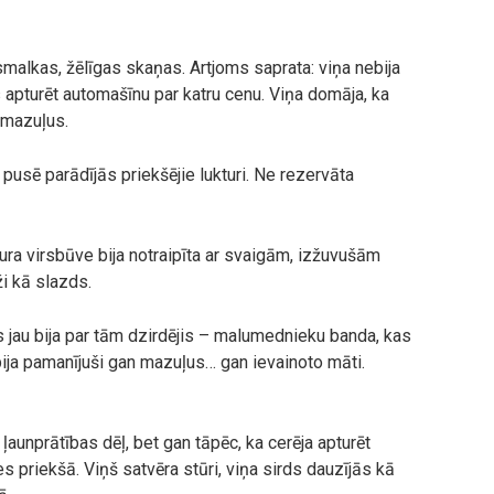
smalkas, žēlīgas skaņas. Artjoms saprata: viņa nebija
 apturēt automašīnu par katru cenu. Viņa domāja, ka
 mazuļus.
 pusē parādījās priekšējie lukturi. Ne rezervāta
kura virsbūve bija notraipīta ar svaigām, izžuvušām
ži kā slazds.
s jau bija par tām dzirdējis – malumednieku banda, kas
 bija pamanījuši gan mazuļus… gan ievainoto māti.
ļaunprātības dēļ, bet gan tāpēc, ka cerēja apturēt
es priekšā. Viņš satvēra stūri, viņa sirds dauzījās kā