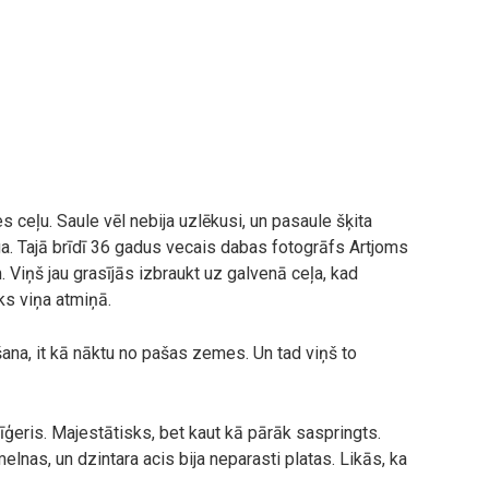
s ceļu. Saule vēl nebija uzlēkusi, un pasaule šķita
ga. Tajā brīdī 36 gadus vecais dabas fotogrāfs Artjoms
 Viņš jau grasījās izbraukt uz galvenā ceļa, kad
ks viņa atmiņā.
ana, it kā nāktu no pašas zemes. Un tad viņš to
īģeris. Majestātisks, bet kaut kā pārāk saspringts.
elnas, un dzintara acis bija neparasti platas. Likās, ka