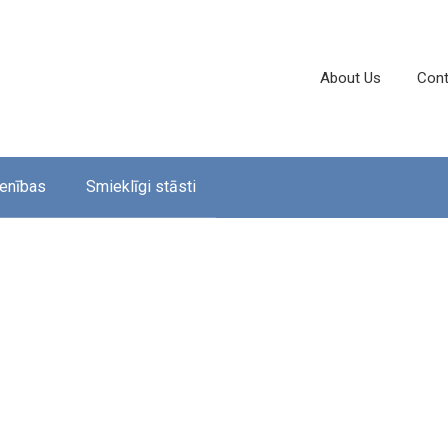
About Us
Cont
enības
Smieklīgi stāsti