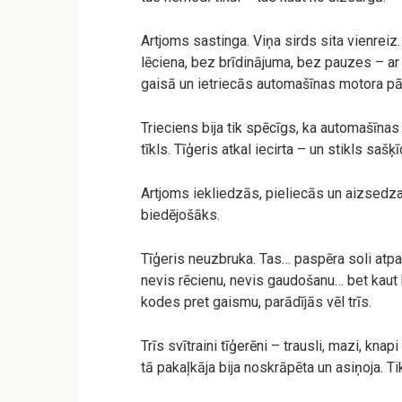
Artjoms sastinga. Viņa sirds sita vienreiz
lēciena, bez brīdinājuma, bez pauzes – ar 
gaisā un ietriecās automašīnas motora p
Trieciens bija tik spēcīgs, ka automašīnas
tīkls. Tīģeris atkal iecirta – un stikls sa
Artjoms iekliedzās, pieliecās un aizsedza 
biedējošāks.
Tīģeris neuzbruka. Tas… paspēra soli atpak
nevis rēcienu, nevis gaudošanu… bet kaut
kodes pret gaismu, parādījās vēl trīs.
Trīs svītraini tīģerēni – trausli, mazi, knap
tā pakaļkāja bija noskrāpēta un asiņoja. Ti