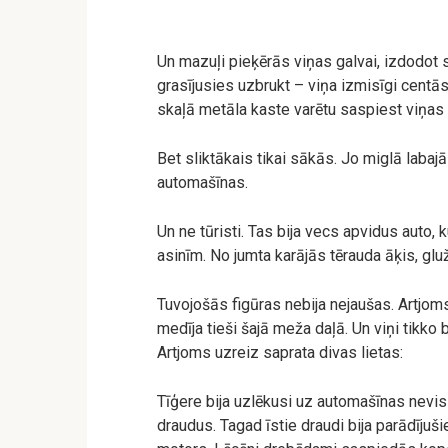
Un mazuļi pieķērās viņas galvai, izdodot 
grasījusies uzbrukt – viņa izmisīgi centās
skaļā metāla kaste varētu saspiest viņas
Bet sliktākais tikai sākās. Jo miglā labajā
automašīnas.
Un ne tūristi. Tas bija vecs apvidus auto, 
asinīm. No jumta karājās tērauda āķis, glu
Tuvojošās figūras nebija nejaušas. Artjom
medīja tieši šajā meža daļā. Un viņi tikko
Artjoms uzreiz saprata divas lietas:
Tīģere bija uzlēkusi uz automašīnas nevis 
draudus. Tagad īstie draudi bija parādījuši