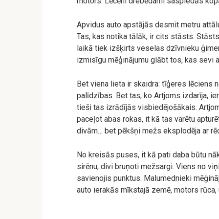
motors. Lēcēni drebēdami saspiedās kop
Apvidus auto apstājās desmit metru attālum
Tas, kas notika tālāk, ir cits stāsts. Stās
laikā tiek izšķirts veselas dzīvnieku ģimen
izmisīgu mēģinājumu glābt tos, kas sevi a
Bet viena lieta ir skaidra: tīģeres lēcien
palīdzības. Bet tas, ko Artjoms izdarīja, 
tieši tas izrādījās visbiedējošākais. Artjo
paceļot abas rokas, it kā tas varētu aptu
divām… bet pēkšņi mežs eksplodēja ar rēc
No kreisās puses, it kā pati daba būtu nāk
sirēnu, divi bruņoti mežsargi. Viens no vi
savienojis punktus. Malumednieki mēģināja
auto ierakās mīkstajā zemē, motors rūca,