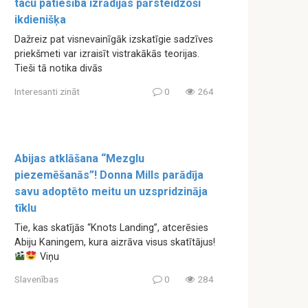
taču patiesība izrādījās pārsteidzoši
ikdienišķa
Dažreiz pat visnevainīgāk izskatīgie sadzīves
priekšmeti var izraisīt vistrakākās teorijas.
Tieši tā notika divās
Interesanti zināt
0
264
Abijas atklāšana “Mezglu
piezemēšanās”! Donna Mills parādīja
savu adoptēto meitu un uzspridzināja
tīklu
Tie, kas skatījās “Knots Landing”, atcerēsies
Abiju Kaningem, kura aizrāva visus skatītājus!
Viņu
Slavenības
0
284