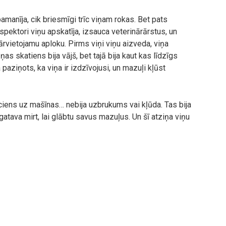
pamanīja, cik briesmīgi trīc viņam rokas. Bet pats
nspektori viņu apskatīja, izsauca veterinārārstus, un
ārvietojamu aploku. Pirms viņi viņu aizveda, viņa
as skatiens bija vājš, bet tajā bija kaut kas līdzīgs
aziņots, ka viņa ir izdzīvojusi, un mazuļi kļūst
ēciens uz mašīnas… nebija uzbrukums vai kļūda. Tas bija
gatava mirt, lai glābtu savus mazuļus. Un šī atziņa viņu