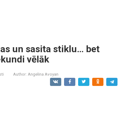
as un sasita stiklu… bet
ekundi vēlāk
sti
Author:
Angelina Avoyan