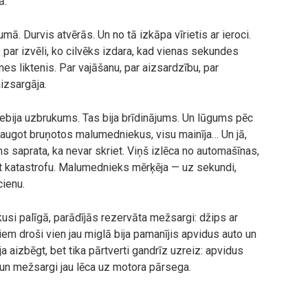
ā.
ā. Durvis atvērās. Un no tā izkāpa vīrietis ar ieroci.
ts par izvēli, ko cilvēks izdara, kad vienas sekundes
es liktenis. Par vajāšanu, par aizsardzību, par
izsargāja.
s nebija uzbrukums. Tas bija brīdinājums. Un lūgums pēc
ieraugot bruņotos malumedniekus, visu mainīja… Un jā,
ms saprata, ka nevar skriet. Viņš izlēca no automašīnas,
rēt katastrofu. Malumednieks mērķēja — uz sekundi,
ienu.
usi palīgā, parādījās rezervāta mežsargi: džips ar
ņiem droši vien jau miglā bija pamanījis apvidus auto un
 aizbēgt, bet tika pārtverti gandrīz uzreiz: apvidus
 un mežsargi jau lēca uz motora pārsega.