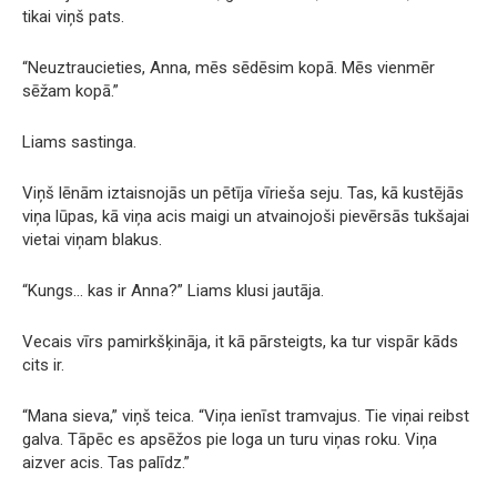
tikai viņš pats.
“Neuztraucieties, Anna, mēs sēdēsim kopā. Mēs vienmēr
sēžam kopā.”
Liams sastinga.
Viņš lēnām iztaisnojās un pētīja vīrieša seju. Tas, kā kustējās
viņa lūpas, kā viņa acis maigi un atvainojoši pievērsās tukšajai
vietai viņam blakus.
“Kungs… kas ir Anna?” Liams klusi jautāja.
Vecais vīrs pamirkšķināja, it kā pārsteigts, ka tur vispār kāds
cits ir.
“Mana sieva,” viņš teica. “Viņa ienīst tramvajus. Tie viņai reibst
galva. Tāpēc es apsēžos pie loga un turu viņas roku. Viņa
aizver acis. Tas palīdz.”