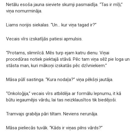
Netālu esoša jauna sieviete skumji pasmaidīja. “Tas ir mīļi,”
viņa nomurmināja.
Liams norijis siekalas. “Un… kur viņa tagad ir?”
Vecais vīrs izskatījās patiesi apmulsis.
“Protams, slimnīcā. Mēs turp ejam katru dienu. Viņai
procedūras notiek piektajā stāvā. Pēc tam viņa sēž pie loga un
stāsta man, kuri mākoņi izskatās pēc dzīvniekiem.”
Māsa pūlī sastinga. “Kura nodaļa?” viņa pēkšņi jautāja.
“Onkoloģija,” vecais vīrs atbildēja ar formālu lepnumu, it kā
būtu iegaumējis vārdu, lai tas neizklausītos tik biedējoši.
Tramvajs grabēja pāri tiltam. Neviens nerunāja.
Māsa pieliecās tuvāk. “Kāds ir viņas pilns vārds?”