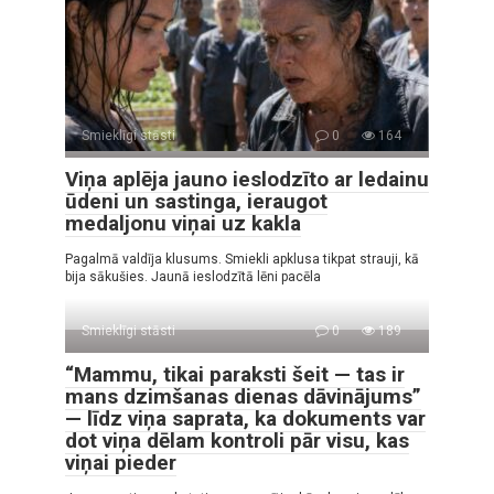
Smieklīgi stāsti
0
164
Viņa aplēja jauno ieslodzīto ar ledainu
ūdeni un sastinga, ieraugot
medaljonu viņai uz kakla
Pagalmā valdīja klusums. Smiekli apklusa tikpat strauji, kā
bija sākušies. Jaunā ieslodzītā lēni pacēla
Smieklīgi stāsti
0
189
“Mammu, tikai paraksti šeit — tas ir
mans dzimšanas dienas dāvinājums”
— līdz viņa saprata, ka dokuments var
dot viņa dēlam kontroli pār visu, kas
viņai pieder