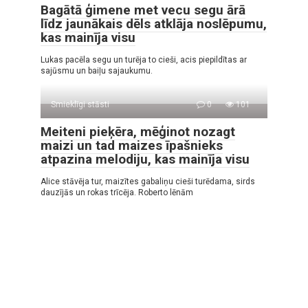
Bagātā ģimene met vecu segu ārā
līdz jaunākais dēls atklāja noslēpumu,
kas mainīja visu
Lukas pacēla segu un turēja to cieši, acis piepildītas ar
sajūsmu un baiļu sajaukumu.
Smieklīgi stāsti
0
101
Meiteni pieķēra, mēģinot nozagt
maizi un tad maizes īpašnieks
atpazina melodiju, kas mainīja visu
Alice stāvēja tur, maizītes gabaliņu cieši turēdama, sirds
dauzījās un rokas trīcēja. Roberto lēnām