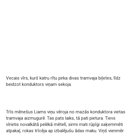
Vecais vīrs, kurš katru rītu pirka divas tramvaja biļetes, līdz
beidzot konduktors viņam sekoja.
Trīs mēnešus Liams viņu vēroja no mazās konduktora vietas
tramvaja aizmugurē. Tas pats laiks, tā pati pietura. Tievs
vīrietis novalkātā pelēkā mētelī, sirmi mati rūpīgi saķemmēti
atpakaļ, rokas trīcēja ap izbalējušu ādas maku. Viņš vienmēr