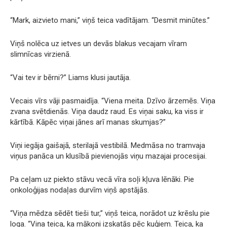
“Mark, aizvieto mani,” viņš teica vadītājam. “Desmit minūtes.”
Viņš nolēca uz ietves un devās blakus vecajam vīram
slimnīcas virzienā.
“Vai tev ir bērni?” Liams klusi jautāja.
Vecais vīrs vāji pasmaidīja. “Viena meita. Dzīvo ārzemēs. Viņa
zvana svētdienās. Viņa daudz raud. Es viņai saku, ka viss ir
kārtībā. Kāpēc viņai jānes arī manas skumjas?”
Viņi iegāja gaišajā, sterilajā vestibilā. Medmāsa no tramvaja
viņus panāca un klusībā pievienojās viņu mazajai procesijai.
Pa ceļam uz piekto stāvu vecā vīra soļi kļuva lēnāki. Pie
onkoloģijas nodaļas durvīm viņš apstājās.
“Viņa mēdza sēdēt tieši tur,” viņš teica, norādot uz krēslu pie
loga. “Viņa teica, ka mākoņi izskatās pēc kuģiem. Teica, ka