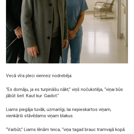
Vecā vīra pleci vienreiz nodrebēja.
“Es domāju, ja es turpināšu nākt,” viņš nočukstēja, “viņai būs
jābūt šeit. Kaut kur. Gaidot.”
Liams piegāja tuvāk, uzmanīgi, lai nepieskartos viņam,
vienkārši stāvēdams viņam blakus.
“Varbūt,” Liams lēnām teica, “viņa tagad brauc tramvajā kopā