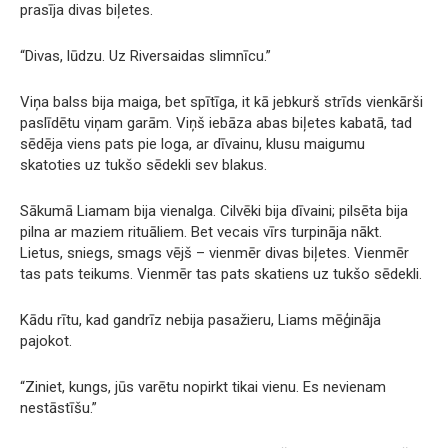
prasīja divas biļetes.
“Divas, lūdzu. Uz Riversaidas slimnīcu.”
Viņa balss bija maiga, bet spītīga, it kā jebkurš strīds vienkārši
paslīdētu viņam garām. Viņš iebāza abas biļetes kabatā, tad
sēdēja viens pats pie loga, ar dīvainu, klusu maigumu
skatoties uz tukšo sēdekli sev blakus.
Sākumā Liamam bija vienalga. Cilvēki bija dīvaini; pilsēta bija
pilna ar maziem rituāliem. Bet vecais vīrs turpināja nākt.
Lietus, sniegs, smags vējš – vienmēr divas biļetes. Vienmēr
tas pats teikums. Vienmēr tas pats skatiens uz tukšo sēdekli.
Kādu rītu, kad gandrīz nebija pasažieru, Liams mēģināja
pajokot.
“Ziniet, kungs, jūs varētu nopirkt tikai vienu. Es nevienam
nestāstīšu.”