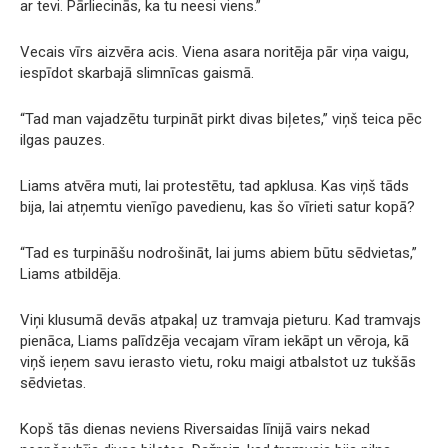
ar tevi. Pārliecinās, ka tu neesi viens.”
Vecais vīrs aizvēra acis. Viena asara noritēja pār viņa vaigu,
iespīdot skarbajā slimnīcas gaismā.
“Tad man vajadzētu turpināt pirkt divas biļetes,” viņš teica pēc
ilgas pauzes.
Liams atvēra muti, lai protestētu, tad apklusa. Kas viņš tāds
bija, lai atņemtu vienīgo pavedienu, kas šo vīrieti satur kopā?
“Tad es turpināšu nodrošināt, lai jums abiem būtu sēdvietas,”
Liams atbildēja.
Viņi klusumā devās atpakaļ uz tramvaja pieturu. Kad tramvajs
pienāca, Liams palīdzēja vecajam vīram iekāpt un vēroja, kā
viņš ieņem savu ierasto vietu, roku maigi atbalstot uz tukšās
sēdvietas.
Kopš tās dienas neviens Riversaidas līnijā vairs nekad