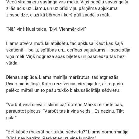
Vecā vīra pirksti sastinga virs maka. Viņš pacēla savas gaiši
zilās acis uz Liamu, un uz brīdi viņu pārņēma apjukuma
zibspuldze, gluži kā bērnam, kurš pūlī zaudējis māti.
“Nē,” viņš klusi teica. “Divi. Vienmēr divi.”
Liams atvēra muti, lai atbildētu, tad apklusa. Kaut kas šajā
skatienā – baiļu, spītības un… cerības sajaukums – sasaistīja
viņa mēli. Viņš nogrieza abas biļetes un pasniedza tās bez
vārda.
Dienas saplūda. Liams mainīja maršrutus, tad atgriezās
Riversaidas līnijā. Katru reizi vecais vīrs bija tur, ar to pašu
pelēko mēteli un to pašu tukšo blakussēdētāja sēdvietu.
“Varbūt viņa sieva ir slimnīcā,” šoferis Marks reiz ieteicās,
paraustot plecus. “Varbūt tas ir viņa veids… Es nezinu. Tikt
galā.”
“Bet kāpēc maksāt par tukšu sēdvietu?” Liams nomurmināja.
“Viņš nav bagāts. Paskaties uz viņa kurpēm.”