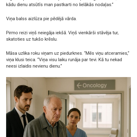
kādu dienu atsūtīs man pastkarti no lielākās nodaļas.”
Viņa balss aizlūza pie pēdējā vārda.
Pirmo reizi viņš neiegāja iekšā. Viņš vienkārši stāvēja tur,
skatoties uz tukšo krēslu.
Māsa uzlika roku viņam uz piedurknes. “Mēs viņu atceramies,”
viņa klusi teica. “Viņa visu laiku runāja par tevi. Kā tu nekad
neesi izlaidis nevienu dienu.”