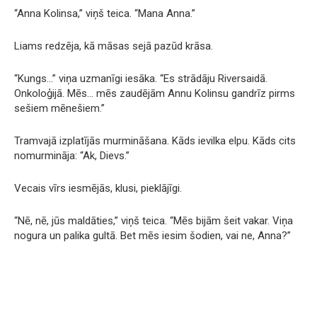
“Anna Kolinsa,” viņš teica. “Mana Anna.”
Liams redzēja, kā māsas sejā pazūd krāsa.
“Kungs…” viņa uzmanīgi iesāka. “Es strādāju Riversaidā.
Onkoloģijā. Mēs… mēs zaudējām Annu Kolinsu gandrīz pirms
sešiem mēnešiem.”
Tramvajā izplatījās murmināšana. Kāds ievilka elpu. Kāds cits
nomurmināja: “Ak, Dievs.”
Vecais vīrs iesmējās, klusi, pieklājīgi.
“Nē, nē, jūs maldāties,” viņš teica. “Mēs bijām šeit vakar. Viņa
nogura un palika gultā. Bet mēs iesim šodien, vai ne, Anna?”