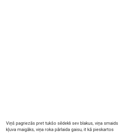
Viņš pagriezās pret tukšo sēdekli sev blakus, viņa smaids
kļuva maigāks, viņa roka pārlaida gaisu, it kā pieskartos