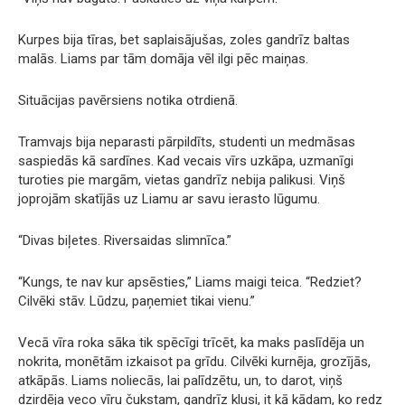
Kurpes bija tīras, bet saplaisājušas, zoles gandrīz baltas
malās. Liams par tām domāja vēl ilgi pēc maiņas.
Situācijas pavērsiens notika otrdienā.
Tramvajs bija neparasti pārpildīts, studenti un medmāsas
saspiedās kā sardīnes. Kad vecais vīrs uzkāpa, uzmanīgi
turoties pie margām, vietas gandrīz nebija palikusi. Viņš
joprojām skatījās uz Liamu ar savu ierasto lūgumu.
“Divas biļetes. Riversaidas slimnīca.”
“Kungs, te nav kur apsēsties,” Liams maigi teica. “Redziet?
Cilvēki stāv. Lūdzu, paņemiet tikai vienu.”
Vecā vīra roka sāka tik spēcīgi trīcēt, ka maks paslīdēja un
nokrita, monētām izkaisot pa grīdu. Cilvēki kurnēja, grozījās,
atkāpās. Liams noliecās, lai palīdzētu, un, to darot, viņš
dzirdēja veco vīru čukstam, gandrīz klusi, it kā kādam, ko redz