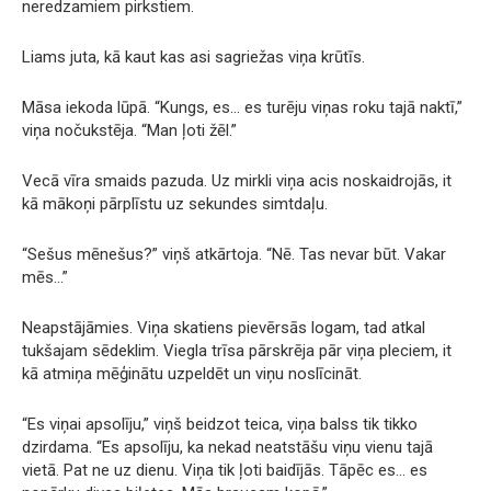
neredzamiem pirkstiem.
Liams juta, kā kaut kas asi sagriežas viņa krūtīs.
Māsa iekoda lūpā. “Kungs, es… es turēju viņas roku tajā naktī,”
viņa nočukstēja. “Man ļoti žēl.”
Vecā vīra smaids pazuda. Uz mirkli viņa acis noskaidrojās, it
kā mākoņi pārplīstu uz sekundes simtdaļu.
“Sešus mēnešus?” viņš atkārtoja. “Nē. Tas nevar būt. Vakar
mēs…”
Neapstājāmies. Viņa skatiens pievērsās logam, tad atkal
tukšajam sēdeklim. Viegla trīsa pārskrēja pār viņa pleciem, it
kā atmiņa mēģinātu uzpeldēt un viņu noslīcināt.
“Es viņai apsolīju,” viņš beidzot teica, viņa balss tik tikko
dzirdama. “Es apsolīju, ka nekad neatstāšu viņu vienu tajā
vietā. Pat ne uz dienu. Viņa tik ļoti baidījās. Tāpēc es… es