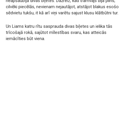
neapšaubīja divas biļetes. Dažreiz, kad tramvajs bija pilns,
cilvēki piecēlās, nevienam nejautājot, atstājot blakus esošo
sēdvietu tukšu, it kā arī viņi varētu sajust klusu klātbūtni tur.
Un Liams katru rītu sasprauda divas biļetes un ielika tās
trīcošajā rokā, sajūtot mīlestības svaru, kas atteicās
iemācīties būt viena.