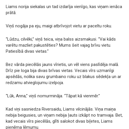
Liams norija siekalas un tad izdarīja vienīgo, kas viņam ienāca
prātā.
Viņš nogāja pa eju, maigi atbrīvojot vietu ar paceltu roku.
“Lūdzu, cilvēki,” viņš teica, viņa balss aizsmakusi. “Vai kāds
varētu mazliet pakustēties? Mums šeit vajag brīvu vietu.
Patiesībā divas vietas.”
Bez vārda piecēlās jauns vīrietis, un vēl viens paslīdēja malā.
Drīz pie loga bija divas brīvas vietas. Vecais vīrs uzmanīgi
apsēdās, nolika savu grumbaino roku uz blakus sēdekļa un ar
redzamu atvieglojumu izelpoja.
“Lūk, Anna,” viņš nomurmināja. “Tāpat kā vienmēr.”
Kad viņi sasniedza Riversaidu, Liams vilcinājās. Viņa maiņa
nebija beigusies, un viņam nebija ļauts izkāpt no tramvaja. Bet,
kad vecais vīrs piecēlās, glīti salokot divas biļetes, Liams
pieņēma lēmumu.