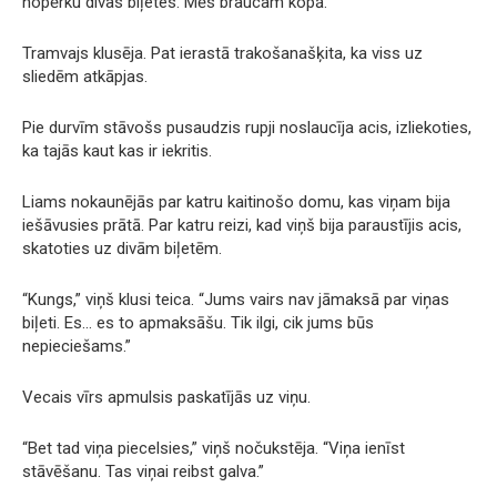
nopērku divas biļetes. Mēs braucam kopā.”
Tramvajs klusēja. Pat ierastā trakošanašķita, ka viss uz
sliedēm atkāpjas.
Pie durvīm stāvošs pusaudzis rupji noslaucīja acis, izliekoties,
ka tajās kaut kas ir iekritis.
Liams nokaunējās par katru kaitinošo domu, kas viņam bija
iešāvusies prātā. Par katru reizi, kad viņš bija paraustījis acis,
skatoties uz divām biļetēm.
“Kungs,” viņš klusi teica. “Jums vairs nav jāmaksā par viņas
biļeti. Es… es to apmaksāšu. Tik ilgi, cik jums būs
nepieciešams.”
Vecais vīrs apmulsis paskatījās uz viņu.
“Bet tad viņa piecelsies,” viņš nočukstēja. “Viņa ienīst
stāvēšanu. Tas viņai reibst galva.”