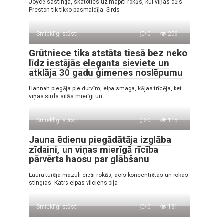
Joyce sastinga, skatoties uz mapīti rokās, kur viņas dēls
Preston tik tikko pasmaidīja. Sirds
Smieklīgi stāsti
0
206
Grūtniece tika atstāta tiesā bez neko
līdz iestājās eleganta sieviete un
atklāja 30 gadu ģimenes noslēpumu
Hannah piegāja pie durvīm, elpa smaga, kājas trīcēja, bet
viņas sirds sitās mierīgi un
Smieklīgi stāsti
0
115
Jauna ēdienu piegādātāja izglāba
zīdaini, un viņas mierīgā rīcība
pārvērta haosu par glābšanu
Laura turēja mazuli cieši rokās, acis koncentrētas un rokas
stingras. Katrs elpas vilciens bija
Smieklīgi stāsti
0
131