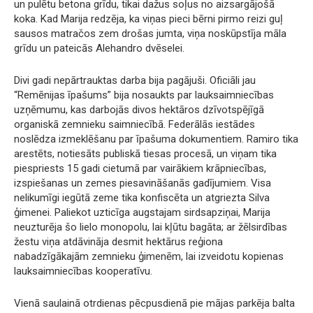
un pulētu betona grīdu, tikai dažus soļus no aizsargājošā
koka. Kad Marija redzēja, ka viņas pieci bērni pirmo reizi guļ
sausos matračos zem drošas jumta, viņa noskūpstīja māla
grīdu un pateicās Alehandro dvēselei.
Divi gadi nepārtrauktas darba bija pagājuši. Oficiāli jau
“Remēnijas īpašums” bija nosaukts par lauksaimniecības
uzņēmumu, kas darbojās divos hektāros dzīvotspējīgā
organiskā zemnieku saimniecībā. Federālās iestādes
noslēdza izmeklēšanu par īpašuma dokumentiem. Ramiro tika
arestēts, notiesāts publiskā tiesas procesā, un viņam tika
piespriests 15 gadi cietumā par vairākiem krāpniecības,
izspiešanas un zemes piesavināšanās gadījumiem. Visa
nelikumīgi iegūtā zeme tika konfiscēta un atgriezta Silva
ģimenei. Paliekot uzticīga augstajam sirdsapziņai, Marija
neuzturēja šo lielo monopolu, lai kļūtu bagāta; ar žēlsirdības
žestu viņa atdāvināja desmit hektārus reģiona
nabadzīgākajām zemnieku ģimenēm, lai izveidotu kopienas
lauksaimniecības kooperatīvu.
Vienā saulainā otrdienas pēcpusdienā pie mājas parkēja balta