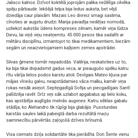
Jalisco kalnos. Dzīvot koktēlā joprojām palika nežēlīga cilvēka
spēju pārbaude. Iekšējā telpa bija ledus auksta, bet vējš
dziedāja caur plaisām. Mazais Leo divreiz smagi saslima,
cīnoties ar augstu drudzi. Marija pavadīja nedēļas nomodā,
uzliekot aukstās ūdens kompreses zēnam, kamēr viņa lūdza
Dievu, lai viņš viņu neatņemtu. 45 000 pesos tika sadalīti ar
militāru disciplīnu, izmantojot to tikai medikamentiem, biezām
segām un neaizvietojamiem kaļķiem zemes apstrādei.
Silvas ģimene tomēr nepadodās. Valērija, neskatoties uz to,
ka bija tikai divpadsmit gadus veca, ar pieaugušo spēku katru
rītu vārīja lielos podos karstu atoli. Devīgais Mateo kļuva par
mājas vīriešu galvu, neapstādamies vāca malku, kamēr viņa
rokas nesāk asiņot. Septiņgadīgā Sofija un piecgadīgais Santī
palīdzēja ravēt. Drīz viņi sāk uzlabot apgabalus ap lielo koku,
kas apstādīja auglīgās melnās augsnes. Katru sēklas gabalu
stādīja, ko Alehandro tik rūpīgi bija glabājis. Pusstundas
karstās saules laikā pabeigtā darba rezultātā mazu
saimniecību pārvērtās zaļojošā dzīves brīnumā.
Visa ciemats dziļa solidaritāte tika pierādīta. Don Šente vienu