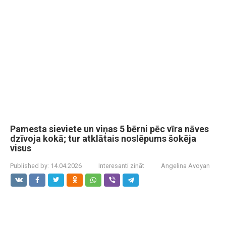
Pamesta sieviete un viņas 5 bērni pēc vīra nāves
dzīvoja kokā; tur atklātais noslēpums šokēja
visus
Published by:
14.04.2026
Interesanti zināt
Angelina Avoyan