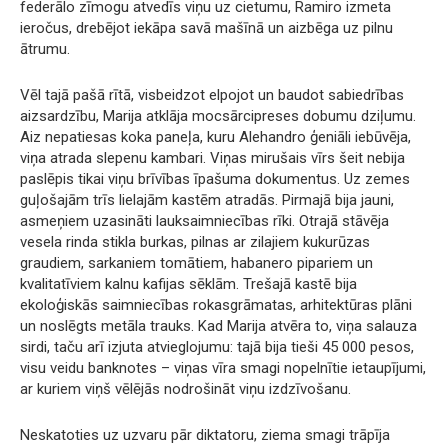
federālo zīmogu atvedīs viņu uz cietumu, Ramiro izmeta
ieročus, drebējot iekāpa savā mašīnā un aizbēga uz pilnu
ātrumu.
Vēl tajā pašā rītā, visbeidzot elpojot un baudot sabiedrības
aizsardzību, Marija atklāja mocsārcipreses dobumu dziļumu.
Aiz nepatiesas koka paneļa, kuru Alehandro ģeniāli iebūvēja,
viņa atrada slepenu kambari. Viņas mirušais vīrs šeit nebija
paslēpis tikai viņu brīvības īpašuma dokumentus. Uz zemes
guļošajām trīs lielajām kastēm atradās. Pirmajā bija jauni,
asmeņiem uzasināti lauksaimniecības rīki. Otrajā stāvēja
vesela rinda stikla burkas, pilnas ar zilajiem kukurūzas
graudiem, sarkaniem tomātiem, habanero pipariem un
kvalitatīviem kalnu kafijas sēklām. Trešajā kastē bija
ekoloģiskās saimniecības rokasgrāmatas, arhitektūras plāni
un noslēgts metāla trauks. Kad Marija atvēra to, viņa salauza
sirdi, taču arī izjuta atvieglojumu: tajā bija tieši 45 000 pesos,
visu veidu banknotes – viņas vīra smagi nopelnītie ietaupījumi,
ar kuriem viņš vēlējās nodrošināt viņu izdzīvošanu.
Neskatoties uz uzvaru pār diktatoru, ziema smagi trāpīja