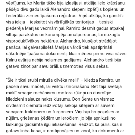
vēstījums, ko Marija tikko bija izlasījusi, atklāja lielo krāpšanu:
pēdējo divu gadu laikā Alehandro slepeni izpētījis kopienu un
federālās zemes īpašuma reģistrus. Viņš atklāja, ka gandrīz
visa ieleja – ieskaitot visvērtīgākās teritorijas – tiesiski
piederēja Marijas vecmāmiņai. Ramiro desmit gadus atpakaļ
viltoja parakstus un korumpēja amatpersonas, lai nozagtu
visproduktīvākos hektārus. Alehandro, klusējot strādājot,
panāca, lai galvaspilsētā Marijas vārdā tiek apstiprināti
sākotnējie īpašuma dokumenti, tikai mēnesi pirms viņa nāves.
Kalnu avārija nebija nelaimes gadījums; Alehandro tieši bija
gatavs ziņot par savu brāli, uzņemoties visus sekas.
“Šie ir tikai stulbi miruša cilvēka meli!” – kliedza Ramiro, un
pacēla savu mačeti, lai veiktu iznīcināšanu. Bet tajā svētajā
mirklī smagie mehānismu motora rūkoņi un dusmīgie
kliedzieni salauza nakts klusumu. Don Šente un vismaz
divdesmit ciemata iedzīvotāji sekoja sitējiem ar saviem
vecajiem traktoriem un furgoniem. Viņi bija bruņojušies ar
nūjām, griešanas ķēdēm un ieročiem, jo bija apnikuši no
kiskungu gadsimta ilgu iekasēšanas. Redzot, ka pūlis, kas ir
gatavs linča tiesai, ir nostiprinājies un zinot, ka dokumenti ar