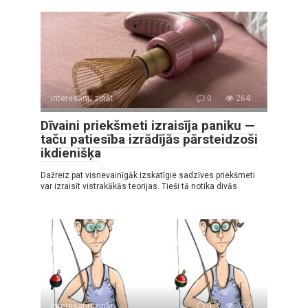
Interesanti zināt
0
264
Dīvaini priekšmeti izraisīja paniku —
taču patiesība izrādījās pārsteidzoši
ikdienišķa
Dažreiz pat visnevainīgāk izskatīgie sadzīves priekšmeti
var izraisīt vistrakākās teorijas. Tieši tā notika divās
Interesanti zināt
0
257