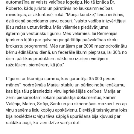
automašīna ar valsts valdības logotipu. No tā iznāca Dr.
Roberto, kāds jurists un pārstāvis no lauksaimniecības
ministrijas, ar aktentasē, rokā. “Marija kundze,” teica ierēdnis,
dziļi cieņā paceldams savu cepuri, “valsts vadība ir izvērtējusi
jūsu ražas uzturvērtību. Mēs vēlamies piedāvāt jums
ilgtermiņa vēsturisku līgumu. Mēs vēlamies, lai Remēnijas
īpašums kļūtu par galveno piegādātāju pašvaldības skolu
brokastu programmā. Mēs runājam par 2000 maznodrošinātu
bērnu ēdināšanu dienā, un federālie likumi pieprasa, lai 30% no
šiem pārtikas produktiem nāktu no izciliem vietējiem
ražotājiem, piemēram, kā jūs.”
Līgums ar likumīgu summu, kas garantēja 35 000 pesos
mēnesī, nodrošināja Marijai stabilu un pārliecinošu ienākumu,
kas bija tālu pārsniedzis viņu iepriekšējās cerības. Marija ar
zemi piesārņotām rokām parakstīja dokumentus, kamēr
Valērija, Mateo, Sofija, Santi un jau skrienošais mazais Leo ap
viņu saņēma lielu kopīgu apskāvienu. Dievišķā taisnīguma loks
bija noslēdzies; viņu tēva sāpīgā upurēšana bija kļuvusi par
saldāko augli, ko vien dzīve varēja dot.