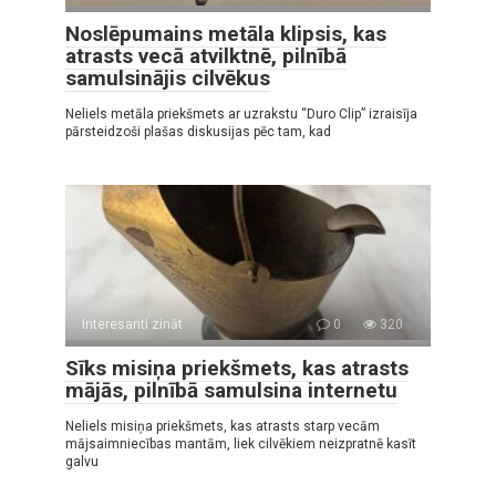
Noslēpumains metāla klipsis, kas
atrasts vecā atvilktnē, pilnībā
samulsinājis cilvēkus
Neliels metāla priekšmets ar uzrakstu “Duro Clip” izraisīja
pārsteidzoši plašas diskusijas pēc tam, kad
Interesanti zināt
0
320
Sīks misiņa priekšmets, kas atrasts
mājās, pilnībā samulsina internetu
Neliels misiņa priekšmets, kas atrasts starp vecām
mājsaimniecības mantām, liek cilvēkiem neizpratnē kasīt
galvu