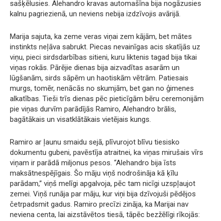
sašķēlusies. Alehandro kravas automašīna bija nogāzusies
kalnu pagriezienā, un neviens nebija izdzīvojis avārijā.
Marija sajuta, ka zeme veras viņai zem kājām, bet mātes
instinkts neļāva sabrukt. Piecas nevainīgas acis skatījās uz
viņu, pieci sirdsdarbības sitieni, kuru liktenis tagad bija tikai
viņas rokās. Pārējie dienas bija aizvadītas asarām un
lūgšanām, sirds sāpēm un haotiskām vētrām. Patiesais
murgs, tomēr, nenācās no skumjām, bet gan no ģimenes
alkatības. Tieši trīs dienas pēc pieticīgām bēru ceremonijām
pie viņas durvīm parādījās Ramiro, Alehandro brālis,
bagātākais un visatklātākais vietējais kungs.
Ramiro ar ļaunu smaidu sejā, plīvurojot blīvu tiesisko
dokumentu gubeni, pavēstīja atraitnei, ka viņas mirušais vīrs
viņam ir parādā miljonus pesos. “Alehandro bija īsts
maksātnespējīgais. Šo māju viņš nodrošināja kā ķīlu
parādam,” viņš melīgi apgalvoja, pēc tam nicīgi uzspļaujot
zemei. Viņš runāja par māju, kur viņi bija dzīvojuši pēdējos
četrpadsmit gadus. Ramiro precīzi zināja, ka Marijai nav
neviena centa, lai aizstāvētos tiesā, tāpēc bezžēlīgi rīkojās: