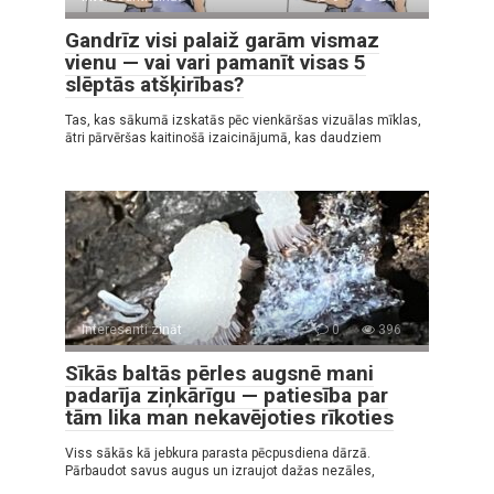
Gandrīz visi palaiž garām vismaz
vienu — vai vari pamanīt visas 5
slēptās atšķirības?
Tas, kas sākumā izskatās pēc vienkāršas vizuālas mīklas,
ātri pārvēršas kaitinošā izaicinājumā, kas daudziem
Interesanti zināt
0
396
Sīkās baltās pērles augsnē mani
padarīja ziņkārīgu — patiesība par
tām lika man nekavējoties rīkoties
Viss sākās kā jebkura parasta pēcpusdiena dārzā.
Pārbaudot savus augus un izraujot dažas nezāles,