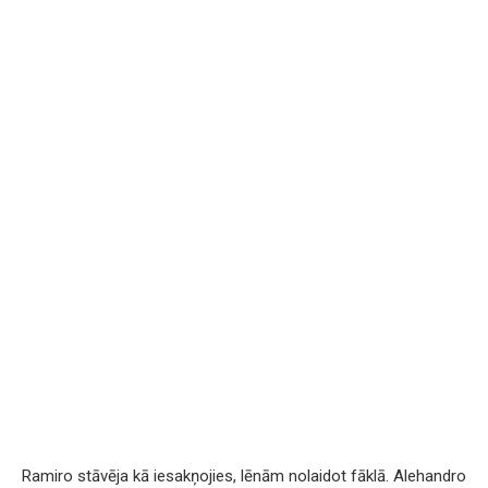
Ramiro stāvēja kā iesakņojies, lēnām nolaidot fāklā. Alehandro