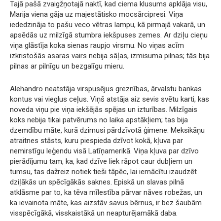
Tajā pašā zvaigžņotajā naktī, kad ciema klusums apklāja visu,
Marija viena gāja uz majestātisko mocsārcipresi. Viņa
iededzināja to pašu veco vētras lampu, kā pirmajā vakarā, un
apsēdās uz milzīgā stumbra iekšpuses zemes. Ar dziļu cieņu
viņa glāstīja koka sienas raupjo virsmu. No viņas acīm
izkristošās asaras vairs nebija sāļas, izmisuma pilnas; tās bija
pilnas ar pilnīgu un bezgalīgu mieru.
Alehandro neatstāja virspusējus greznības, ārvalstu bankas
kontus vai vieglus ceļus. Viņš atstāja aiz sevis svētu karti, kas
noveda viņu pie viņa iekšējās spējas un izturības. Milzīgais
koks nebija tikai patvērums no laika apstākļiem; tas bija
dzemdību māte, kurā dzimusi pārdzīvotā ģimene. Meksikāņu
atraitnes stāsts, kuru piespieda dzīvot kokā, kļuva par
nemirstīgu leģendu visā Latīņamerikā. Viņa kļuva par dzīvo
pierādījumu tam, ka, kad dzīve liek rāpot caur dubļiem un
tumsu, tas dažreiz notiek tieši tāpēc, lai iemācītu izaudzēt
dziļākās un spēcīgākās saknes. Episkā un slavas pilnā
atklāsme par to, ka tēva mīlestība pārvar nāves robežas, un
ka ievainota māte, kas aizstāv savus bērnus, ir bez šaubām
visspēcīgākā, visskaistākā un neapturējamākā daba.