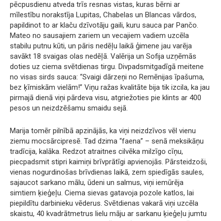
pēcpusdienu atveda trīs resnas vistas, kuras bērni ar
mīlestību norakstīja Lupitas, Chabelas un Blancas vārdos,
papildinot to ar klaču dzīvotāju gaili, kuru sauca par Pančo.
Mateo no sausajiem zariem un vecajiem vadiem uzcēla
stabilu putnu kūti, un pāris nedēļu laikā ģimene jau varēja
savākt 18 svaigas olas nedēļā. Valērija un Sofija uzņēmās
doties uz ciema svētdienas tirgu. Divpadsmitgadīgā meitene
no visas sirds sauca: “Svaigi dārzeņi no Remēnijas īpašuma,
bez ķīmiskām vielām!” Viņu ražas kvalitāte bija tik izcila, ka jau
pirmajā dienā viņi pārdeva visu, atgriežoties pie klints ar 400
pesos un neizdzēšamu smaidu sejā.
Marija tomēr pilnībā apzinājās, ka viņi neizdzīvos vēl vienu
ziemu mocsārcipresē. Tad dzima “faena” – senā meksikāņu
tradīcija, kalāka. Redzot atraitnes cilvēka milzīgo cīņu,
piecpadsmit stipri kaimiņi brīvprātīgi apvienojās. Pārsteidzoši,
vienas nogurdinošas brīvdienas laikā, zem spiedīgās saules,
sajaucot sarkano mālu, ūdeni un salmus, viņi iemūrēja
simtiem ķieģeļu. Ciema sievas gatavoja pozole katlos, lai
piepildītu darbinieku vēderus. Svētdienas vakarā viņi uzcēla
skaistu, 40 kvadrātmetrus lielu māju ar sarkanu ķieģeļu jumtu