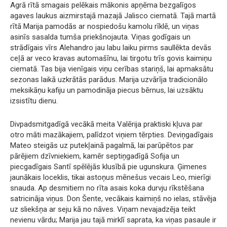
Agrā rītā smagais pelēkais mākonis apņēma bezgalīgos
agaves laukus aizmirstajā mazajā Jalisco ciematā. Tajā martā
rītā Marija pamodās ar nospiedošu kamolu rīklē, un viņas
asinīs sasalda tumša priekšnojauta. Viņas godīgais un
strādīgais vīrs Alehandro jau labu laiku pirms saullēkta devās
ceļā ar veco kravas automašīnu, lai tirgotu trīs govis kaimiņu
ciematā. Tas bija vienīgais viņu cerības stariņš, lai apmaksātu
sezonas laikā uzkrātās parādus. Marija uzvārīja tradicionālo
meksikāņu kafiju un pamodināja piecus bērnus, lai uzsāktu
izsistītu dienu.
Divpadsmitgadīgā vecākā meita Valērija praktiski kļuva par
otro māti mazākajiem, palīdzot viņiem tērpties. Deviņgadīgais
Mateo steigās uz putekļainā pagalmā, lai parūpētos par
pārējiem dzīvniekiem, kamēr septiņgadīgā Sofija un
piecgadīgais Santī spēlējās klusībā pie ugunskura. Ģimenes
jaunākais loceklis, tikai astoņus mēnešus vecais Leo, mierīgi
snauda. Ap desmitiem no rīta asais koka durvju rīkstēšana
satricināja viņus. Don Šente, vecākais kaimiņš no ielas, stāvēja
uz sliekšņa ar seju kā no nāves. Viņam nevajadzēja teikt
nevienu vārdu; Marija jau tajā mirklī saprata, ka viņas pasaule ir