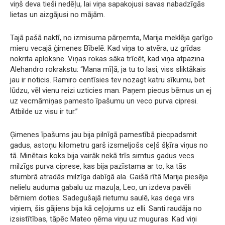
viņš deva tieši nedēļu, lai viņa sapakojusi savas nabadzīgās
lietas un aizgājusi no mājām.
Tajā pašā naktī, no izmisuma pārņemta, Marija meklēja garīgo
mieru vecajā ģimenes Bībelē. Kad viņa to atvēra, uz grīdas
nokrita aploksne. Viņas rokas sāka trīcēt, kad viņa atpazina
Alehandro rokrakstu: “Mana mīļā, ja tu to lasi, viss sliktākais
jau ir noticis. Ramiro centīsies tev nozagt katru sīkumu, bet
lūdzu, vēl vienu reizi uzticies man. Paņem piecus bērnus un ej
uz vecmāmiņas pamesto īpašumu un veco purva cipresi.
Atbilde uz visu ir tur.”
Ģimenes īpašums jau bija pilnīgā pamestībā piecpadsmit
gadus, astoņu kilometru garš izsmeljošs ceļš šķīra viņus no
tā. Minētais koks bija vairāk nekā trīs simtus gadus vecs
milzīgs purva ciprese, kas bija pazīstama ar to, ka tās
stumbrā atradās milzīga dabīgā ala. Gaišā rītā Marija piesēja
nelielu auduma gabalu uz mazuļa, Leo, un izdeva pavēli
bērniem doties. Sadegušajā rietumu saulē, kas dega virs
viņiem, šis gājiens bija kā ceļojums uz elli. Santi raudāja no
izsistītības, tāpēc Mateo ņēma viņu uz muguras. Kad viņi