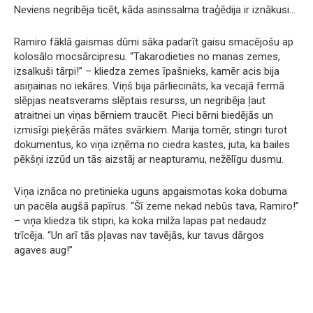
Neviens negribēja ticēt, kāda asinssalma traģēdija ir iznākusi…
Ramiro fāklā gaismas dūmi sāka padarīt gaisu smacējošu ap
kolosālo mocsārcipresu. “Takarodieties no manas zemes,
izsalkuši tārpi!” – kliedza zemes īpašnieks, kamēr acis bija
asiņainas no iekāres. Viņš bija pārliecināts, ka vecajā fermā
slēpjas neatsverams slēptais resurss, un negribēja ļaut
atraitnei un viņas bērniem traucēt. Pieci bērni biedējās un
izmisīgi pieķērās mātes svārkiem. Marija tomēr, stingri turot
dokumentus, ko viņa izņēma no ciedra kastes, juta, ka bailes
pēkšņi izzūd un tās aizstāj ar neapturamu, nežēlīgu dusmu.
Viņa iznāca no pretinieka uguns apgaismotas koka dobuma
un pacēla augšā papīrus. “Šī zeme nekad nebūs tava, Ramiro!”
– viņa kliedza tik stipri, ka koka milža lapas pat nedaudz
trīcēja. “Un arī tās pļavas nav tavējās, kur tavus dārgos
agaves aug!”